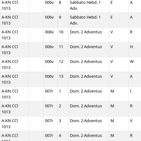
A-KN CCl
006v
8
Sabbato Hebd. 1
E
A
1013
Adv.
A-KN CCl
006v
9
Sabbato Hebd. 1
E
A
1013
Adv.
A-KN CCl
006v
10
Dom. 2 Adventus
V
R
1013
A-KN CCl
006v
11
Dom. 2 Adventus
V
H
1013
A-KN CCl
006v
12
Dom. 2 Adventus
V
W
1013
A-KN CCl
006v
13
Dom. 2 Adventus
V
A
1013
A-KN CCl
007r
1
Dom. 2 Adventus
M
I
1013
A-KN CCl
007r
2
Dom. 2 Adventus
M
R
1013
A-KN CCl
007r
3
Dom. 2 Adventus
M
V
1013
A-KN CCl
007r
4
Dom. 2 Adventus
M
R