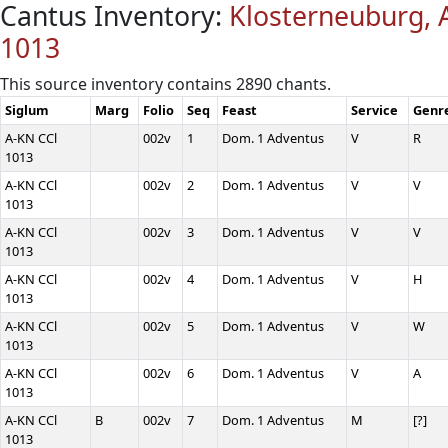
Cantus Inventory:
Klosterneuburg, A
1013
This source inventory contains 2890 chants.
Siglum
Marg
Folio
Seq
Feast
Service
Genr
A-KN CCl
002v
1
Dom. 1 Adventus
V
R
1013
A-KN CCl
002v
2
Dom. 1 Adventus
V
V
1013
A-KN CCl
002v
3
Dom. 1 Adventus
V
V
1013
A-KN CCl
002v
4
Dom. 1 Adventus
V
H
1013
A-KN CCl
002v
5
Dom. 1 Adventus
V
W
1013
A-KN CCl
002v
6
Dom. 1 Adventus
V
A
1013
A-KN CCl
B
002v
7
Dom. 1 Adventus
M
[?]
1013