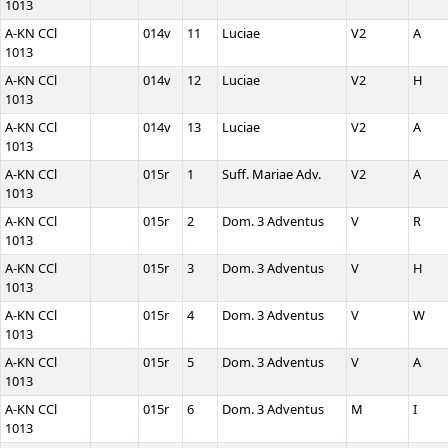
1013
A-KN CCl
014v
11
Luciae
V2
A
1013
A-KN CCl
014v
12
Luciae
V2
H
1013
A-KN CCl
014v
13
Luciae
V2
A
1013
A-KN CCl
015r
1
Suff. Mariae Adv.
V2
A
1013
A-KN CCl
015r
2
Dom. 3 Adventus
V
R
1013
A-KN CCl
015r
3
Dom. 3 Adventus
V
H
1013
A-KN CCl
015r
4
Dom. 3 Adventus
V
W
1013
A-KN CCl
015r
5
Dom. 3 Adventus
V
A
1013
A-KN CCl
015r
6
Dom. 3 Adventus
M
I
1013