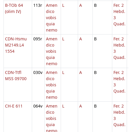
B-TOb 64
113r
Amen
L
A
B
Fer. 2
1
(olim IV)
dico
Hebd.
vobis
3
quia
Quad.
nemo
CDN-Hsmu
095r
Amen
L
A
B
Fer. 2
1
M2149.L4
dico
Hebd.
1554
vobis
3
quia
Quad.
nemo
CDN-Ttfl
030v
Amen
L
A
B
Fer. 2
1
MSS 09700
dico
Hebd.
vobis
3
quia
Quad.
nemo
CH-E 611
064v
Amen
L
A
B
Fer. 2
1
dico
Hebd.
vobis
3
quia
Quad.
nemo