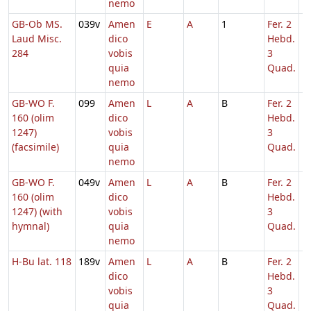
nemo
GB-Ob MS.
039v
Amen
E
A
1
Fer. 2
1
Laud Misc.
dico
Hebd.
284
vobis
3
quia
Quad.
nemo
GB-WO F.
099
Amen
L
A
B
Fer. 2
1
160 (olim
dico
Hebd.
1247)
vobis
3
(facsimile)
quia
Quad.
nemo
GB-WO F.
049v
Amen
L
A
B
Fer. 2
1
160 (olim
dico
Hebd.
1247) (with
vobis
3
hymnal)
quia
Quad.
nemo
H-Bu lat. 118
189v
Amen
L
A
B
Fer. 2
1
dico
Hebd.
vobis
3
quia
Quad.