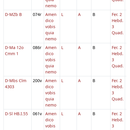
nemo
D-MZb B
074r
Amen
L
A
B
Fer. 2
1
dico
Hebd.
vobis
3
quia
Quad.
nemo
D-Ma 12o
086r
Amen
L
A
B
Fer. 2
1
Cmm 1
dico
Hebd.
vobis
3
quia
Quad.
nemo
D-Mbs Clm
200v
Amen
L
A
B
Fer. 2
1
4303
dico
Hebd.
vobis
3
quia
Quad.
nemo
D-Sl HB.I.55
061v
Amen
L
A
B
Fer. 2
1
dico
Hebd.
vobis
3