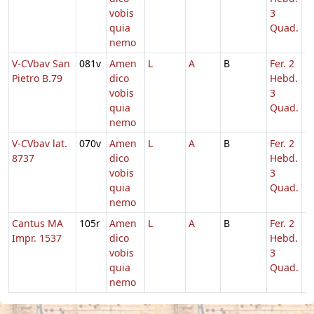
vobis
3
quia
Quad.
nemo
V-CVbav San
081v
Amen
L
A
B
Fer. 2
D
Pietro B.79
dico
Hebd.
vobis
3
quia
Quad.
nemo
V-CVbav lat.
070v
Amen
L
A
B
Fer. 2
1
8737
dico
Hebd.
vobis
3
quia
Quad.
nemo
Cantus MA
105r
Amen
L
A
B
Fer. 2
1
Impr. 1537
dico
Hebd.
vobis
3
quia
Quad.
nemo