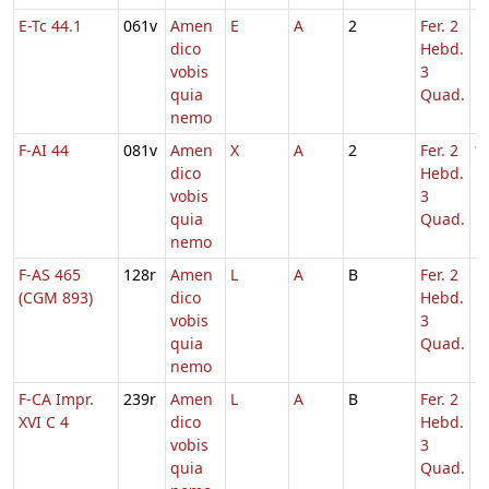
E-Tc 44.1
061v
Amen
E
A
2
Fer. 2
1
dico
Hebd.
vobis
3
quia
Quad.
nemo
F-AI 44
081v
Amen
X
A
2
Fer. 2
*
dico
Hebd.
vobis
3
quia
Quad.
nemo
F-AS 465
128r
Amen
L
A
B
Fer. 2
1
(CGM 893)
dico
Hebd.
vobis
3
quia
Quad.
nemo
F-CA Impr.
239r
Amen
L
A
B
Fer. 2
1
XVI C 4
dico
Hebd.
vobis
3
quia
Quad.