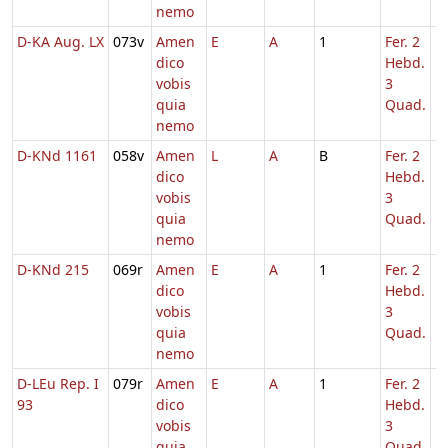
nemo
D-KA Aug. LX
073v
Amen
E
A
1
Fer. 2
1
dico
Hebd.
vobis
3
quia
Quad.
nemo
D-KNd 1161
058v
Amen
L
A
B
Fer. 2
1
dico
Hebd.
vobis
3
quia
Quad.
nemo
D-KNd 215
069r
Amen
E
A
1
Fer. 2
1
dico
Hebd.
vobis
3
quia
Quad.
nemo
D-LEu Rep. I
079r
Amen
E
A
1
Fer. 2
1
93
dico
Hebd.
vobis
3
quia
Quad.