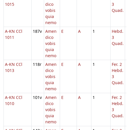
1015
dico
3
vobis
Quad.
quia
nemo
A-KN CCl
187v
Amen
E
A
1
Hebd.
1
1011
dico
3
vobis
Quad.
quia
nemo
A-KN CCl
118r
Amen
E
A
1
Fer. 2
1
1013
dico
Hebd.
vobis
3
quia
Quad.
nemo
A-KN CCl
101v
Amen
E
A
1
Fer. 2
1
1010
dico
Hebd.
vobis
3
quia
Quad.
nemo