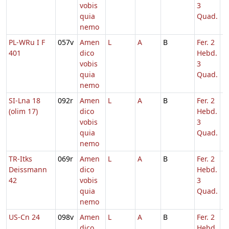
vobis
3
quia
Quad.
nemo
PL-WRu I F
057v
Amen
L
A
B
Fer. 2
1
401
dico
Hebd.
vobis
3
quia
Quad.
nemo
SI-Lna 18
092r
Amen
L
A
B
Fer. 2
1
(olim 17)
dico
Hebd.
vobis
3
quia
Quad.
nemo
TR-Itks
069r
Amen
L
A
B
Fer. 2
1
Deissmann
dico
Hebd.
42
vobis
3
quia
Quad.
nemo
US-Cn 24
098v
Amen
L
A
B
Fer. 2
1
dico
Hebd.