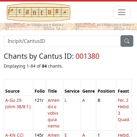
Chants by Cantus ID:
001380
Displaying 1-84 of
84
chants.
Source
Folio
Title
Service
Genre
Position
Feast
M
A-Gu 29
121r
Amen
L
A
B
Fer. 2
1
(olim 38/8 f.)
dico
Hebd.
vobis
3
quia
Quad.
nemo
A-KN CCl
145r
Amen
E
A
1
Hebd.
1