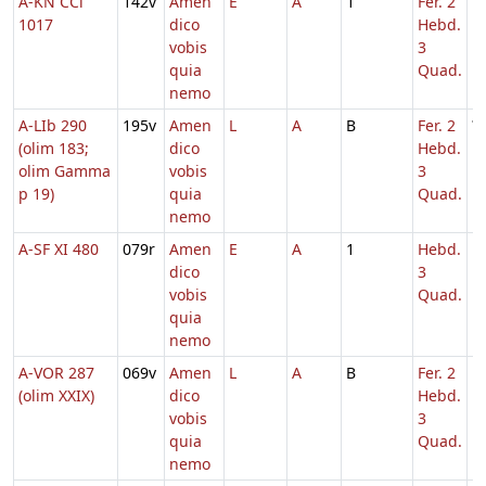
A-KN CCl
142v
Amen
E
A
1
Fer. 2
1
1017
dico
Hebd.
vobis
3
quia
Quad.
nemo
A-LIb 290
195v
Amen
L
A
B
Fer. 2
?
(olim 183;
dico
Hebd.
olim Gamma
vobis
3
p 19)
quia
Quad.
nemo
A-SF XI 480
079r
Amen
E
A
1
Hebd.
1
dico
3
vobis
Quad.
quia
nemo
A-VOR 287
069v
Amen
L
A
B
Fer. 2
1
(olim XXIX)
dico
Hebd.
vobis
3
quia
Quad.
nemo