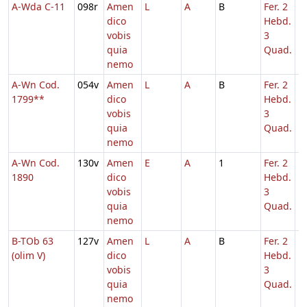
A-Wda C-11
098r
Amen
L
A
B
Fer. 2
1
dico
Hebd.
vobis
3
quia
Quad.
nemo
A-Wn Cod.
054v
Amen
L
A
B
Fer. 2
1
1799**
dico
Hebd.
vobis
3
quia
Quad.
nemo
A-Wn Cod.
130v
Amen
E
A
1
Fer. 2
1
1890
dico
Hebd.
vobis
3
quia
Quad.
nemo
B-TOb 63
127v
Amen
L
A
B
Fer. 2
1
(olim V)
dico
Hebd.
vobis
3
quia
Quad.
nemo