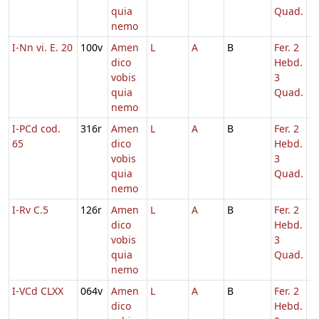
quia
Quad.
nemo
I-Nn vi. E. 20
100v
Amen
L
A
B
Fer. 2
1
dico
Hebd.
vobis
3
quia
Quad.
nemo
I-PCd cod.
316r
Amen
L
A
B
Fer. 2
1
65
dico
Hebd.
vobis
3
quia
Quad.
nemo
I-Rv C.5
126r
Amen
L
A
B
Fer. 2
1
dico
Hebd.
vobis
3
quia
Quad.
nemo
I-VCd CLXX
064v
Amen
L
A
B
Fer. 2
1
dico
Hebd.