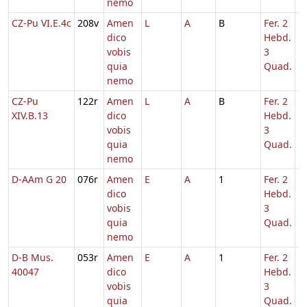
nemo
CZ-Pu VI.E.4c
208v
Amen
L
A
B
Fer. 2
dico
Hebd.
vobis
3
quia
Quad.
nemo
CZ-Pu
122r
Amen
L
A
B
Fer. 2
1
XIV.B.13
dico
Hebd.
vobis
3
quia
Quad.
nemo
D-AAm G 20
076r
Amen
E
A
1
Fer. 2
1
dico
Hebd.
vobis
3
quia
Quad.
nemo
D-B Mus.
053r
Amen
E
A
1
Fer. 2
1
40047
dico
Hebd.
vobis
3
quia
Quad.