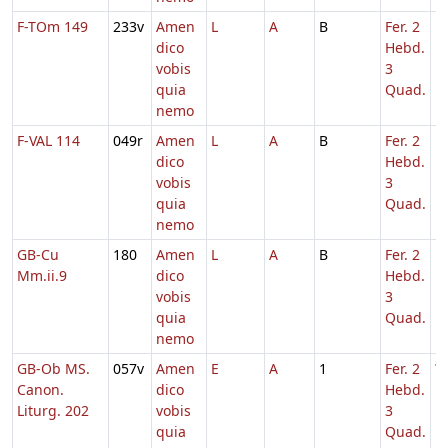
F-TOm 149
233v
Amen
L
A
B
Fer. 2
1
dico
Hebd.
vobis
3
quia
Quad.
nemo
F-VAL 114
049r
Amen
L
A
B
Fer. 2
1
dico
Hebd.
vobis
3
quia
Quad.
nemo
GB-Cu
180
Amen
L
A
B
Fer. 2
1
Mm.ii.9
dico
Hebd.
vobis
3
quia
Quad.
nemo
GB-Ob MS.
057v
Amen
E
A
1
Fer. 2
?
Canon.
dico
Hebd.
Liturg. 202
vobis
3
quia
Quad.