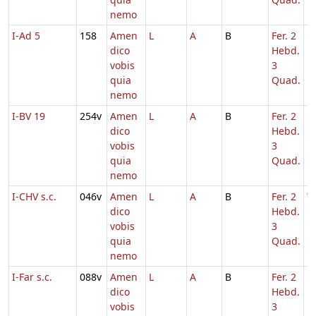
nemo
I-Ad 5
158
Amen
L
A
B
Fer. 2
1
dico
Hebd.
vobis
3
quia
Quad.
nemo
I-BV 19
254v
Amen
L
A
B
Fer. 2
1
dico
Hebd.
vobis
3
quia
Quad.
nemo
I-CHV s.c.
046v
Amen
L
A
B
Fer. 2
?
dico
Hebd.
vobis
3
quia
Quad.
nemo
I-Far s.c.
088v
Amen
L
A
B
Fer. 2
1
dico
Hebd.
vobis
3