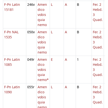
F-Pn Latin
246v
Amen
L
A
B
Fer. 2
1
15181
dico
Hebd.
vobis
3
quia
Quad.
nemo
F-Pn NAL
050v
Amen
L
A
B
Fer. 2
1
1535
dico
Hebd.
vobis
3
quia
Quad.
nemo
F-Pn Latin
049r
Amen
E
A
1
Fer. 2
1
1085
dico
Hebd.
vobis
3
quia
Quad.
nemo*
F-Pn Latin
055r
Amen
L
A
B
Fer. 2
1
1090
dico
Hebd.
vobis
3
quia
Quad.
nemo