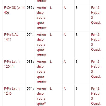
nemo
F-CA 38 (olim
089v
Amen
L
A
B
Fer. 2
1
40)
dico
Hebd.
vobis
3
quia
Quad.
nemo
F-Pn NAL
074r
Amen
L
A
B
Fer. 2
1
1411
dico
Hebd.
vobis
3
quia
Quad.
nemo
F-Pn Latin
081v
Amen
L
A
B
Fer. 2
1
12044
dico
Hebd.
vobis
3
quia
Quad.
nemo
F-Pn Latin
074v
Amen
L
A
B
Fer. 2
*
1240
dico
Hebd.
vobis
3
quia*
Quad.