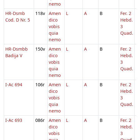
nemo
HR-Dsmb
118v
Amen
L
A
B
Fer. 2
1
Cod. D Nr. 5
dico
Hebd.
vobis
3
quia
Quad.
nemo
HR-Dsmbb
150v
Amen
L
A
B
Fer. 2
1
Badija V
dico
Hebd.
vobis
3
quia
Quad.
nemo
I-Ac 694
106r
Amen
L
A
B
Fer. 2
1
dico
Hebd.
vobis
3
quia
Quad.
nemo
I-Ac 693
086r
Amen
L
A
B
Fer. 2
1
dico
Hebd.
vobis
3
quia
Quad.