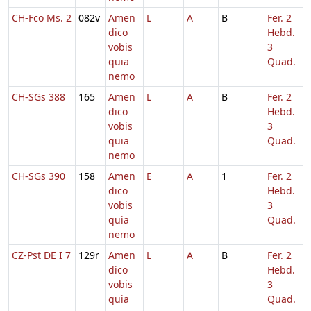
CH-Fco Ms. 2
082v
Amen
L
A
B
Fer. 2
1
dico
Hebd.
vobis
3
quia
Quad.
nemo
CH-SGs 388
165
Amen
L
A
B
Fer. 2
1
dico
Hebd.
vobis
3
quia
Quad.
nemo
CH-SGs 390
158
Amen
E
A
1
Fer. 2
1
dico
Hebd.
vobis
3
quia
Quad.
nemo
CZ-Pst DE I 7
129r
Amen
L
A
B
Fer. 2
1
dico
Hebd.
vobis
3
quia
Quad.