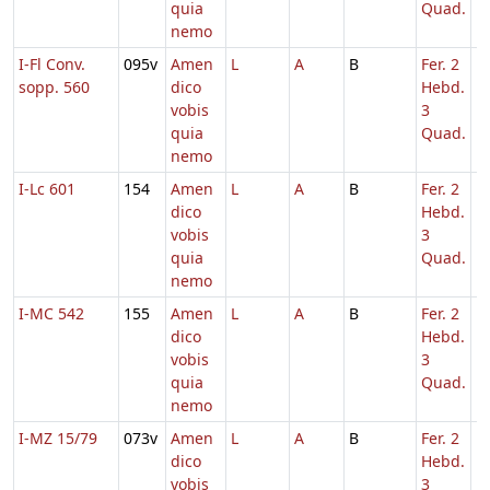
quia
Quad.
nemo
I-Fl Conv.
095v
Amen
L
A
B
Fer. 2
1
sopp. 560
dico
Hebd.
vobis
3
quia
Quad.
nemo
I-Lc 601
154
Amen
L
A
B
Fer. 2
1
dico
Hebd.
vobis
3
quia
Quad.
nemo
I-MC 542
155
Amen
L
A
B
Fer. 2
1
dico
Hebd.
vobis
3
quia
Quad.
nemo
I-MZ 15/79
073v
Amen
L
A
B
Fer. 2
1
dico
Hebd.
vobis
3