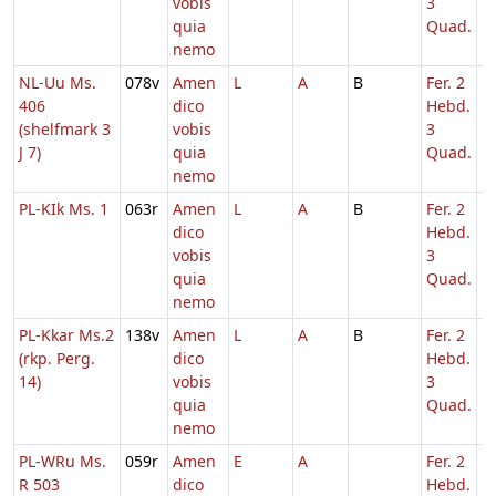
vobis
3
quia
Quad.
nemo
NL-Uu Ms.
078v
Amen
L
A
B
Fer. 2
1
406
dico
Hebd.
(shelfmark 3
vobis
3
J 7)
quia
Quad.
nemo
PL-KIk Ms. 1
063r
Amen
L
A
B
Fer. 2
1
dico
Hebd.
vobis
3
quia
Quad.
nemo
PL-Kkar Ms.2
138v
Amen
L
A
B
Fer. 2
1
(rkp. Perg.
dico
Hebd.
14)
vobis
3
quia
Quad.
nemo
PL-WRu Ms.
059r
Amen
E
A
Fer. 2
1
R 503
dico
Hebd.