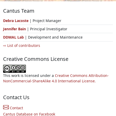
Cantus Team
Debra Lacoste
| Project Manager
Jennifer Bain
| Principal Investigator
DDMAL Lab
| Development and Maintenance
⇨ List of contributors
Creative Commons License
This work is licensed under a
Creative Commons Attribution-
NonCommercial-ShareAlike 4.0 International License.
Contact Us
Contact
Cantus Database on Facebook