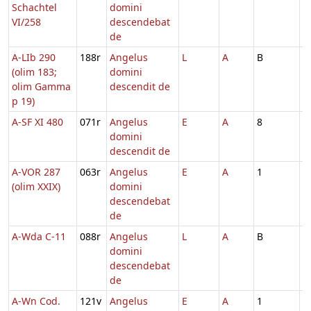
Schachtel
domini
Q
VI/258
descendebat
de
A-LIb 290
188r
Angelus
L
A
B
F
(olim 183;
domini
Q
olim Gamma
descendit de
p 19)
A-SF XI 480
071r
Angelus
E
A
8
H
domini
descendit de
A-VOR 287
063r
Angelus
E
A
1
F
(olim XXIX)
domini
Q
descendebat
de
A-Wda C-11
088r
Angelus
L
A
B
F
domini
Q
descendebat
de
A-Wn Cod.
121v
Angelus
E
A
1
F