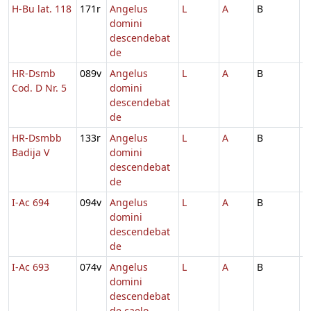
H-Bu lat. 118
171r
Angelus
L
A
B
F
domini
Q
descendebat
de
HR-Dsmb
089v
Angelus
L
A
B
F
Cod. D Nr. 5
domini
Q
descendebat
de
HR-Dsmbb
133r
Angelus
L
A
B
F
Badija V
domini
Q
descendebat
de
I-Ac 694
094v
Angelus
L
A
B
F
domini
Q
descendebat
de
I-Ac 693
074v
Angelus
L
A
B
F
domini
Q
descendebat
de caelo