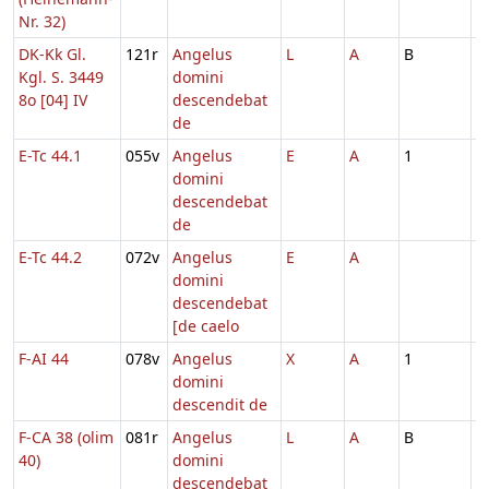
Nr. 32)
DK-Kk Gl.
121r
Angelus
L
A
B
F
Kgl. S. 3449
domini
Q
8o [04] IV
descendebat
de
E-Tc 44.1
055v
Angelus
E
A
1
F
domini
Q
descendebat
de
E-Tc 44.2
072v
Angelus
E
A
F
domini
descendebat
[de caelo
F-AI 44
078v
Angelus
X
A
1
F
domini
Q
descendit de
F-CA 38 (olim
081r
Angelus
L
A
B
F
40)
domini
Q
descendebat