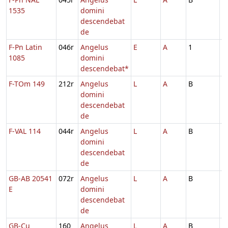
1535
domini
Q
descendebat
de
F-Pn Latin
046r
Angelus
E
A
1
Fe
1085
domini
Q
descendebat*
F-TOm 149
212r
Angelus
L
A
B
F
domini
Q
descendebat
de
F-VAL 114
044r
Angelus
L
A
B
F
domini
Q
descendebat
de
GB-AB 20541
072r
Angelus
L
A
B
F
E
domini
Q
descendebat
de
GB-Cu
160
Angelus
L
A
B
F