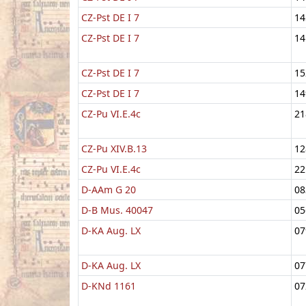
CZ-Pst DE I 7
14
CZ-Pst DE I 7
14
CZ-Pst DE I 7
15
CZ-Pst DE I 7
14
CZ-Pu VI.E.4c
21
CZ-Pu XIV.B.13
12
CZ-Pu VI.E.4c
22
D-AAm G 20
08
D-B Mus. 40047
05
D-KA Aug. LX
07
D-KA Aug. LX
07
D-KNd 1161
07