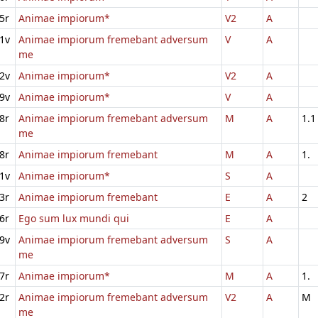
5r
Animae impiorum*
V2
A
1v
Animae impiorum fremebant adversum
V
A
me
2v
Animae impiorum*
V2
A
9v
Animae impiorum*
V
A
8r
Animae impiorum fremebant adversum
M
A
1.1
me
8r
Animae impiorum fremebant
M
A
1.
1v
Animae impiorum*
S
A
3r
Animae impiorum fremebant
E
A
2
6r
Ego sum lux mundi qui
E
A
9v
Animae impiorum fremebant adversum
S
A
me
7r
Animae impiorum*
M
A
1.
2r
Animae impiorum fremebant adversum
V2
A
M
me