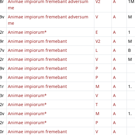
8r
Animae impiorum fremebant adversum
V2
A
1M
me
9v
Animae impiorum fremebant adversum
V
A
M
me
2r
Animae impiorum*
E
A
1
9r
Animae impiorum fremebant
V2
A
M
7v
Animae impiorum fremebant
L
A
B
2r
Animae impiorum fremebant
V
A
M
9v
Animae impiorum fremebant
P
A
9
Animae impiorum fremebant
P
A
1r
Animae impiorum fremebant
M
A
1.
3r
Animae impiorum*
V
A
2r
Animae impiorum*
T
A
0v
Animae impiorum*
M
A
1.
2r
Animae impiorum*
P
A
0r
Animae impiorum fremebant
V
A