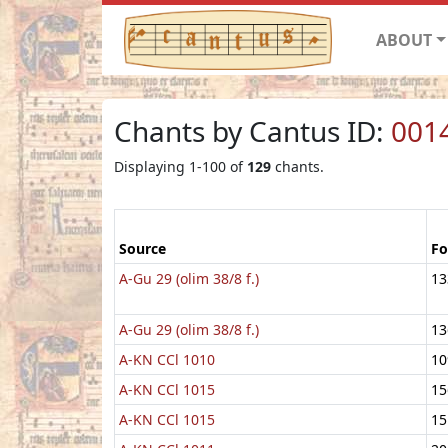
ABOUT
Chants by Cantus ID:
001
Displaying 1-100 of
129
chants.
Source
Fo
A-Gu 29 (olim 38/8 f.)
13
A-Gu 29 (olim 38/8 f.)
13
A-KN CCl 1010
10
A-KN CCl 1015
15
A-KN CCl 1015
15