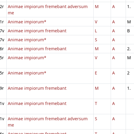
2r
Animae impiorum fremebant adversum
M
A
1.
me
1r
Animae impiorum*
V
A
M
7v
Animae impiorum fremebant
L
A
B
7v
Animae impiorum*
S
A
6r
Animae impiorum fremebant
M
A
2.
5r
Animae impiorum*
V
A
M
5r
Animae impiorum*
E
A
2
9r
Animae impiorum fremebant
M
A
1.
1v
Animae impiorum fremebant
T
A
1v
Animae impiorum fremebant adversum
S
A
me
6r
Animae impiorum fremebant
T
A