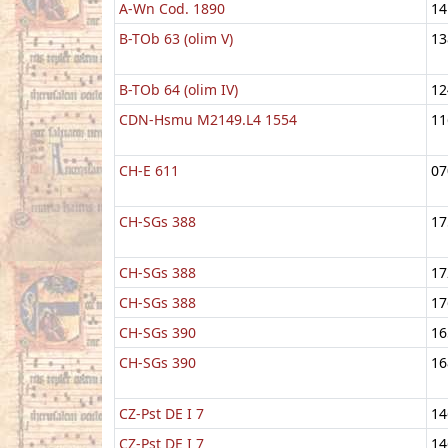
A-Wn Cod. 1890
14
B-TOb 63 (olim V)
13
B-TOb 64 (olim IV)
12
CDN-Hsmu M2149.L4 1554
11
CH-E 611
07
CH-SGs 388
17
CH-SGs 388
17
CH-SGs 388
17
CH-SGs 390
16
CH-SGs 390
16
CZ-Pst DE I 7
14
CZ-Pst DE I 7
14