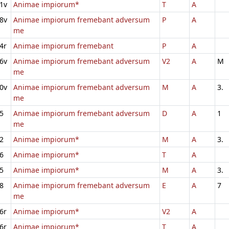
1v
Animae impiorum*
T
A
8v
Animae impiorum fremebant adversum
P
A
me
4r
Animae impiorum fremebant
P
A
6v
Animae impiorum fremebant adversum
V2
A
M
me
0v
Animae impiorum fremebant adversum
M
A
3.
me
5
Animae impiorum fremebant adversum
D
A
1
me
2
Animae impiorum*
M
A
3.
6
Animae impiorum*
T
A
5
Animae impiorum*
M
A
3.
8
Animae impiorum fremebant adversum
E
A
7
me
6r
Animae impiorum*
V2
A
6r
Animae impiorum*
T
A