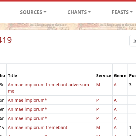
SOURCES
CHANTS
FEASTS
419
lio
Title
Service
Genre
Pos
3r
Animae impiorum fremebant adversum
M
A
3.
me
6r
Animae impiorum*
P
A
9r
Animae impiorum*
P
A
6r
Animae impiorum*
P
A
1v
Animae impiorum fremebant
M
A
1.