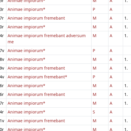
5r
Animae impiorum*
M
A
1.
3r
Animae impiorum*
P
A
7r
Animae impiorum fremebant
M
A
1.
0r
Animae impiorum*
M
A
1.
4r
Animae impiorum fremebant adversum
M
A
1.
me
7v
Animae impiorum*
P
A
8v
Animae impiorum*
M
A
1.
9v
Animae impiorum fremebant
M
A
1.
4v
Animae impiorum fremebant*
P
A
6r
Animae impiorum*
M
A
1.
6r
Animae impiorum fremebant
M
A
1.
7r
Animae impiorum*
M
A
1.
4r
Animae impiorum*
S
A
1v
Animae impiorum fremebant
M
A
1.
0r
Animae impiorum*
M
A
1.