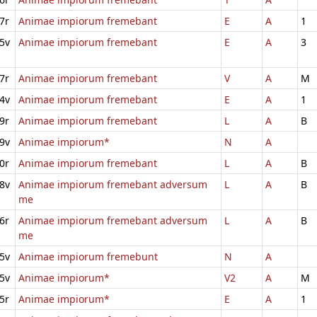
7r
Animae impiorum fremebant
E
A
1
5v
Animae impiorum fremebant
E
A
3
7r
Animae impiorum fremebant
V
A
M
4v
Animae impiorum fremebant
E
A
1
9r
Animae impiorum fremebant
L
A
B
9v
Animae impiorum*
N
A
0r
Animae impiorum fremebant
L
A
B
8v
Animae impiorum fremebant adversum
L
A
B
me
6r
Animae impiorum fremebant adversum
L
A
B
me
5v
Animae impiorum fremebunt
N
A
5v
Animae impiorum*
V2
A
M
5r
Animae impiorum*
E
A
1