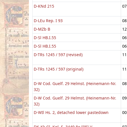
D-KNd 215
07
D-LEu Rep. I 93
08
D-MZb B
12
D-Sl HB.I.55
06
D-Sl HB.I.55
06
D-TRs 1245 / 597 (revised)
11
D-TRs 1245 / 597 (original)
11
D-W Cod. Guelf. 29 Helmst. (Heinemann-Nr.
08
32)
D-W Cod. Guelf. 29 Helmst. (Heinemann-Nr.
09
32)
D-WIl Hs. 2, detached lower pastedown
00
DK-Kk Gl. Kgl. S. 3449 8o [05] V
07