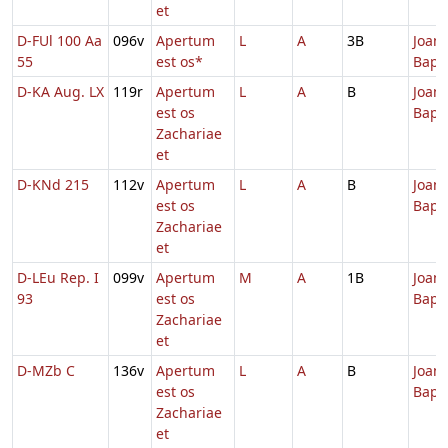
et
D-FUl 100 Aa
096v
Apertum
L
A
3B
Joann
55
est os*
Bapti
D-KA Aug. LX
119r
Apertum
L
A
B
Joann
est os
Bapti
Zachariae
et
D-KNd 215
112v
Apertum
L
A
B
Joann
est os
Bapti
Zachariae
et
D-LEu Rep. I
099v
Apertum
M
A
1B
Joann
93
est os
Bapti
Zachariae
et
D-MZb C
136v
Apertum
L
A
B
Joann
est os
Bapti
Zachariae
et