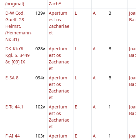
(original)
Zach*
D-W Cod.
139v
Apertum
L
A
B
Joann
Guelf. 28
est os
Bapti
Helmst.
Zachariae
(Heinemann-
et
Nr. 31)
DK-Kk Gl.
028v
Apertum
L
A
B
Joann
Kgl. S. 3449
est os
Bapti
8o [09] IX
Zachariae
et
E-SA 8
094r
Apertum
L
A
B
Joann
est os
Bapti
Zachariae
et
E-Tc 44.1
102v
Apertum
E
A
1
Joann
est os
Bapti
Zachariae
et
F-AI 44
103r
Apertum
E
A
1
Joann