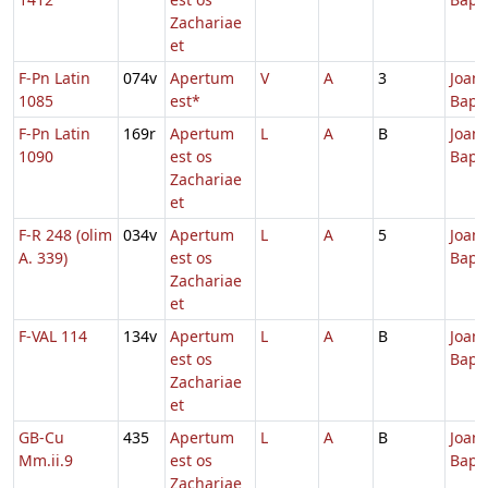
Zachariae
et
F-Pn Latin
074v
Apertum
V
A
3
Joann
1085
est*
Bapti
F-Pn Latin
169r
Apertum
L
A
B
Joann
1090
est os
Bapti
Zachariae
et
F-R 248 (olim
034v
Apertum
L
A
5
Joann
A. 339)
est os
Bapti
Zachariae
et
F-VAL 114
134v
Apertum
L
A
B
Joann
est os
Bapti
Zachariae
et
GB-Cu
435
Apertum
L
A
B
Joann
Mm.ii.9
est os
Bapti
Zachariae