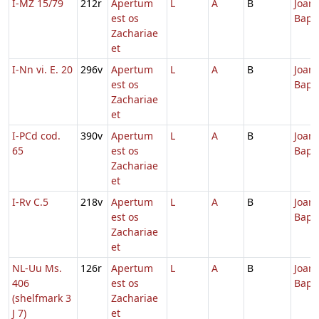
I-MZ 15/79
212r
Apertum
L
A
B
Joann
est os
Bapti
Zachariae
et
I-Nn vi. E. 20
296v
Apertum
L
A
B
Joann
est os
Bapti
Zachariae
et
I-PCd cod.
390v
Apertum
L
A
B
Joann
65
est os
Bapti
Zachariae
et
I-Rv C.5
218v
Apertum
L
A
B
Joann
est os
Bapti
Zachariae
et
NL-Uu Ms.
126r
Apertum
L
A
B
Joann
406
est os
Bapti
(shelfmark 3
Zachariae
J 7)
et