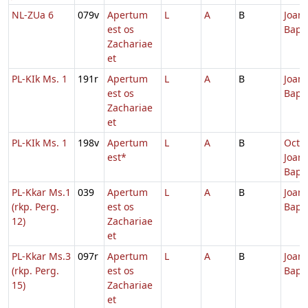
NL-ZUa 6
079v
Apertum
L
A
B
Joann
est os
Bapti
Zachariae
et
PL-KIk Ms. 1
191r
Apertum
L
A
B
Joann
est os
Bapti
Zachariae
et
PL-KIk Ms. 1
198v
Apertum
L
A
B
Octa
est*
Joann
Bapt.
PL-Kkar Ms.1
039
Apertum
L
A
B
Joann
(rkp. Perg.
est os
Bapti
12)
Zachariae
et
PL-Kkar Ms.3
097r
Apertum
L
A
B
Joann
(rkp. Perg.
est os
Bapti
15)
Zachariae
et