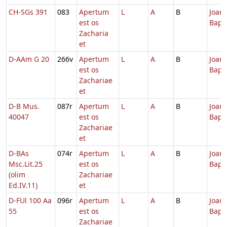
CH-SGs 391
083
Apertum
L
A
B
Joann
est os
Bapti
Zacharia
et
D-AAm G 20
266v
Apertum
L
A
B
Joann
est os
Bapti
Zachariae
et
D-B Mus.
087r
Apertum
L
A
B
Joann
40047
est os
Bapti
Zachariae
et
D-BAs
074r
Apertum
L
A
B
Joann
Msc.Lit.25
est os
Bapti
(olim
Zachariae
Ed.IV.11)
et
D-FUl 100 Aa
096r
Apertum
L
A
B
Joann
55
est os
Bapti
Zachariae