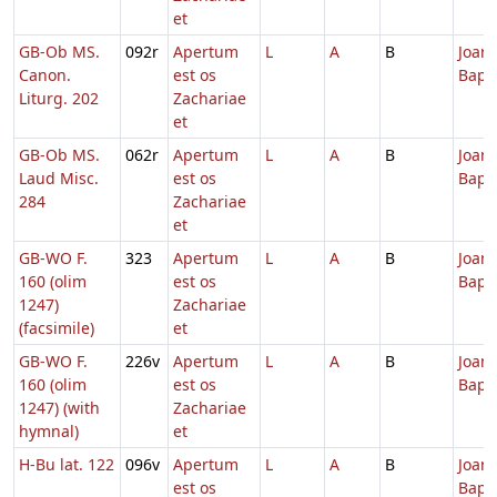
et
GB-Ob MS.
092r
Apertum
L
A
B
Joann
Canon.
est os
Bapti
Liturg. 202
Zachariae
et
GB-Ob MS.
062r
Apertum
L
A
B
Joann
Laud Misc.
est os
Bapti
284
Zachariae
et
GB-WO F.
323
Apertum
L
A
B
Joann
160 (olim
est os
Bapti
1247)
Zachariae
(facsimile)
et
GB-WO F.
226v
Apertum
L
A
B
Joann
160 (olim
est os
Bapti
1247) (with
Zachariae
hymnal)
et
H-Bu lat. 122
096v
Apertum
L
A
B
Joann
est os
Bapti