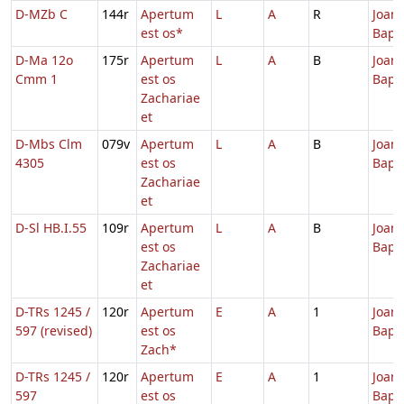
D-MZb C
144r
Apertum
L
A
R
Joann
est os*
Bapti
D-Ma 12o
175r
Apertum
L
A
B
Joann
Cmm 1
est os
Bapti
Zachariae
et
D-Mbs Clm
079v
Apertum
L
A
B
Joann
4305
est os
Bapti
Zachariae
et
D-Sl HB.I.55
109r
Apertum
L
A
B
Joann
est os
Bapti
Zachariae
et
D-TRs 1245 /
120r
Apertum
E
A
1
Joann
597 (revised)
est os
Bapti
Zach*
D-TRs 1245 /
120r
Apertum
E
A
1
Joann
597
est os
Bapti