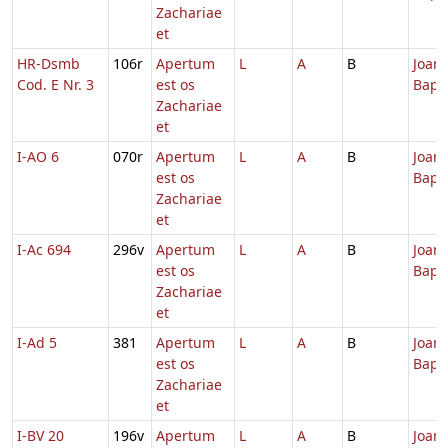
Zachariae
et
HR-Dsmb
106r
Apertum
L
A
B
Joann
Cod. E Nr. 3
est os
Bapti
Zachariae
et
I-AO 6
070r
Apertum
L
A
B
Joann
est os
Bapti
Zachariae
et
I-Ac 694
296v
Apertum
L
A
B
Joann
est os
Bapti
Zachariae
et
I-Ad 5
381
Apertum
L
A
B
Joann
est os
Bapti
Zachariae
et
I-BV 20
196v
Apertum
L
A
B
Joann