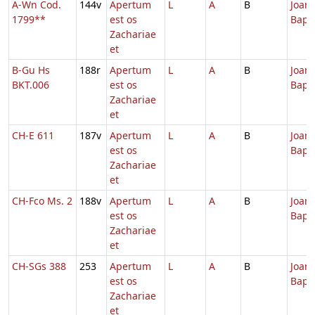
A-Wn Cod.
144v
Apertum
L
A
B
Joann
1799**
est os
Bapti
Zachariae
et
B-Gu Hs
188r
Apertum
L
A
B
Joann
BKT.006
est os
Bapti
Zachariae
et
CH-E 611
187v
Apertum
L
A
B
Joann
est os
Bapti
Zachariae
et
CH-Fco Ms. 2
188v
Apertum
L
A
B
Joann
est os
Bapti
Zachariae
et
CH-SGs 388
253
Apertum
L
A
B
Joann
est os
Bapti
Zachariae
et