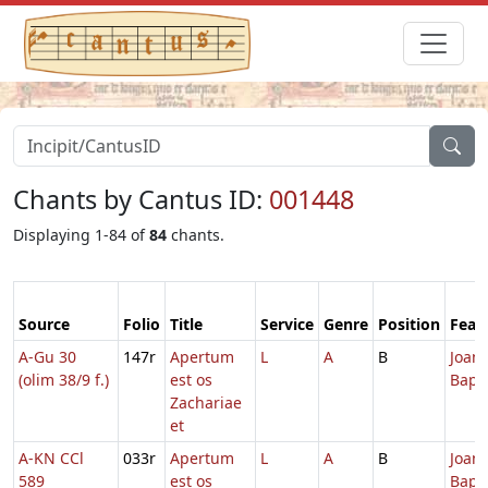
Chants by Cantus ID:
001448
Displaying 1-84 of
84
chants.
Source
Folio
Title
Service
Genre
Position
Feas
A-Gu 30
147r
Apertum
L
A
B
Joann
(olim 38/9 f.)
est os
Bapti
Zachariae
et
A-KN CCl
033r
Apertum
L
A
B
Joann
589
est os
Bapti