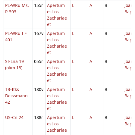
PL-WRu Ms.
155r
Apertum
L
A
B
Joann
R 503
est os
Bapti
Zachariae
et
PL-WRu I F
167v
Apertum
L
A
B
Joann
401
est os
Bapti
Zachariae
et
SI-Lna 19
055r
Apertum
L
A
B
Joann
(olim 18)
est os
Bapti
Zachariae
et
TR-Itks
180v
Apertum
L
A
B
Joann
Deissmann
est os
Bapti
42
Zachariae
et
US-Cn 24
188r
Apertum
L
A
B
Joann
est os
Bapti
Zachariae