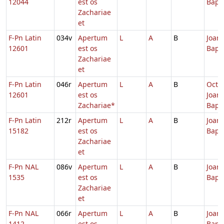
12044
est os
Bapti
Zachariae
et
F-Pn Latin
034v
Apertum
L
A
B
Joann
12601
est os
Bapti
Zachariae
et
F-Pn Latin
046r
Apertum
L
A
B
Octa
12601
est os
Joann
Zachariae*
Bapt.
F-Pn Latin
212r
Apertum
L
A
B
Joann
15182
est os
Bapti
Zachariae
et
F-Pn NAL
086v
Apertum
L
A
B
Joann
1535
est os
Bapti
Zachariae
et
F-Pn NAL
066r
Apertum
L
A
B
Joann
1412
est os
Bapti