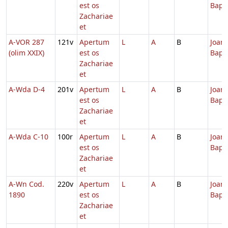
est os
Bapti
Zachariae
et
A-VOR 287
121v
Apertum
L
A
B
Joann
(olim XXIX)
est os
Bapti
Zachariae
et
A-Wda D-4
201v
Apertum
L
A
B
Joann
est os
Bapti
Zachariae
et
A-Wda C-10
100r
Apertum
L
A
B
Joann
est os
Bapti
Zachariae
et
A-Wn Cod.
220v
Apertum
L
A
B
Joann
1890
est os
Bapti
Zachariae
et