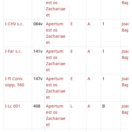
est os
Bapti
Zachariae
et
I-CHV s.c.
084v
Apertum
E
A
1
Joann
est os
Bapti
Zachariae
et
I-Far s.c.
141v
Apertum
E
A
1
Joann
est os
Bapti
Zachariae
et
I-Fl Conv.
147v
Apertum
E
A
1
Joann
sopp. 560
est os
Bapti
Zachariae
et
I-Lc 601
408
Apertum
L
A
B
Joann
est os
Bapti
Zachariae
et