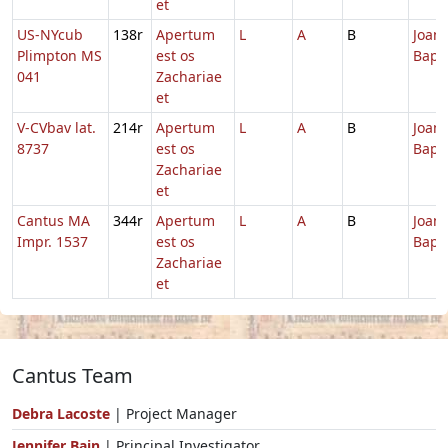
et
US-NYcub
138r
Apertum
L
A
B
Joann
Plimpton MS
est os
Bapti
041
Zachariae
et
V-CVbav lat.
214r
Apertum
L
A
B
Joann
8737
est os
Bapti
Zachariae
et
Cantus MA
344r
Apertum
L
A
B
Joann
Impr. 1537
est os
Bapti
Zachariae
et
Cantus Team
Debra Lacoste
| Project Manager
Jennifer Bain
| Principal Investigator