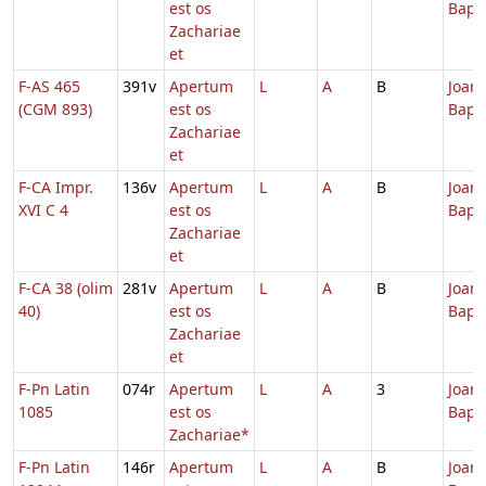
est os
Bapti
Zachariae
et
F-AS 465
391v
Apertum
L
A
B
Joann
(CGM 893)
est os
Bapti
Zachariae
et
F-CA Impr.
136v
Apertum
L
A
B
Joann
XVI C 4
est os
Bapti
Zachariae
et
F-CA 38 (olim
281v
Apertum
L
A
B
Joann
40)
est os
Bapti
Zachariae
et
F-Pn Latin
074r
Apertum
L
A
3
Joann
1085
est os
Bapti
Zachariae*
F-Pn Latin
146r
Apertum
L
A
B
Joann