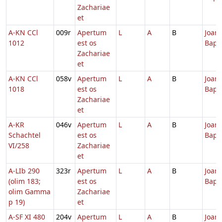
Zachariae
et
A-KN CCl
009r
Apertum
L
A
B
Joann
1012
est os
Bapti
Zachariae
et
A-KN CCl
058v
Apertum
L
A
B
Joann
1018
est os
Bapti
Zachariae
et
A-KR
046v
Apertum
L
A
B
Joann
Schachtel
est os
Bapti
VI/258
Zachariae
et
A-LIb 290
323r
Apertum
L
A
B
Joann
(olim 183;
est os
Bapti
olim Gamma
Zachariae
p 19)
et
A-SF XI 480
204v
Apertum
L
A
B
Joann