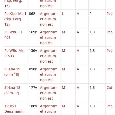
(rkp. Perg.
et aurum
15)
non est
PL-Kkar Ms.1
062
Argentum
L
A
2
Petri
(rkp. Perg.
et aurum
12)
non est
PL-WRu I F
169r
Argentum
M
A
1.3
Petri
401
et aurum
non est
PL-WRu Ms.
156v
Argentum
M
A
1.3
Petri
R 503
et aurum
non est
SI-Lna 19
058r
Argentum
M
A
1.3
Petri
(olim 18)
et aurum
non est
SI-Lna 18
177v
Argentum
M
A
1.3
Cath
(olim 17)
et aurum
non est
TR-Itks
186v
Argentum
M
A
1.3
Petri
Deissmann
et aurum