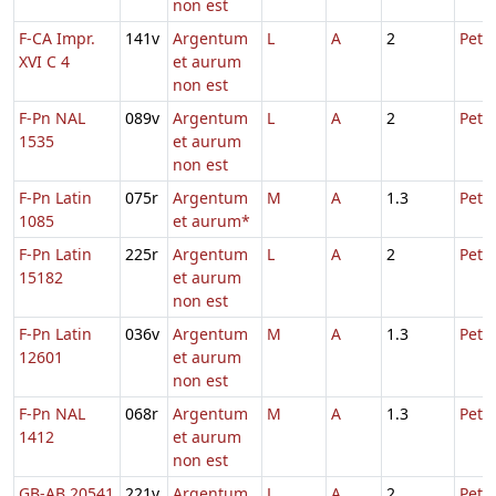
non est
F-CA Impr.
141v
Argentum
L
A
2
Petri
XVI C 4
et aurum
non est
F-Pn NAL
089v
Argentum
L
A
2
Petri
1535
et aurum
non est
F-Pn Latin
075r
Argentum
M
A
1.3
Petri
1085
et aurum*
F-Pn Latin
225r
Argentum
L
A
2
Petri
15182
et aurum
non est
F-Pn Latin
036v
Argentum
M
A
1.3
Petri
12601
et aurum
non est
F-Pn NAL
068r
Argentum
M
A
1.3
Petri
1412
et aurum
non est
GB-AB 20541
221v
Argentum
L
A
2
Petri