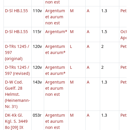
non est
D-Sl HB.I.55
110v
Argentum
M
A
1.3
Petri
et aurum
non est
D-Sl HB.I.55
115r
Argentum*
M
A
1.5
Octa
Apos
D-TRs 1245 /
120v
Argentum
L
A
2
Petri
597
et aurum*
(original)
D-TRs 1245 /
120v
Argentum
L
A
2
Petri
597 (revised)
et aurum*
D-W Cod.
143v
Argentum
M
A
1.3
Petri
Guelf. 28
et aurum
Helmst.
non est
(Heinemann-
Nr. 31)
DK-Kk Gl.
053r
Argentum
M
A
1.3
Petri
Kgl. S. 3449
et aurum
8o [09] IX
non est