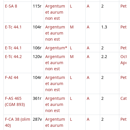
E-SA 8
115r
Argentum
L
A
2
Petri
et aurum
non est
E-Tc 44.1
104r
Argentum
M
A
1.3
Petri
et aurum
non est
E-Tc 44.1
106r
Argentum*
L
A
2
Petri
E-Tc 44.2
120v
Argentum
M
A
2.2
Octa
et aurum
Apos
non est
F-AI 44
104r
Argentum
L
A
2
Petri
et aurum
non est
F-AS 465
361r
Argentum
L
A
2
Cath
(CGM 893)
et aurum
non est
F-CA 38 (olim
287v
Argentum
L
A
2
Petri
40)
et aurum