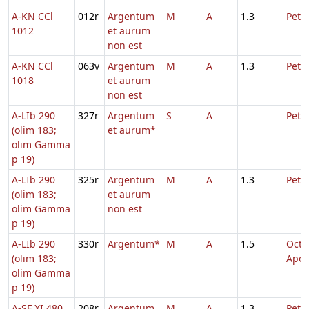
A-KN CCl
012r
Argentum
M
A
1.3
Petri
1012
et aurum
non est
A-KN CCl
063v
Argentum
M
A
1.3
Petri
1018
et aurum
non est
A-LIb 290
327r
Argentum
S
A
Petri
(olim 183;
et aurum*
olim Gamma
p 19)
A-LIb 290
325r
Argentum
M
A
1.3
Petri
(olim 183;
et aurum
olim Gamma
non est
p 19)
A-LIb 290
330r
Argentum*
M
A
1.5
Octa
(olim 183;
Apos
olim Gamma
p 19)
A-SF XI 480
208r
Argentum
M
A
1.3
Petri