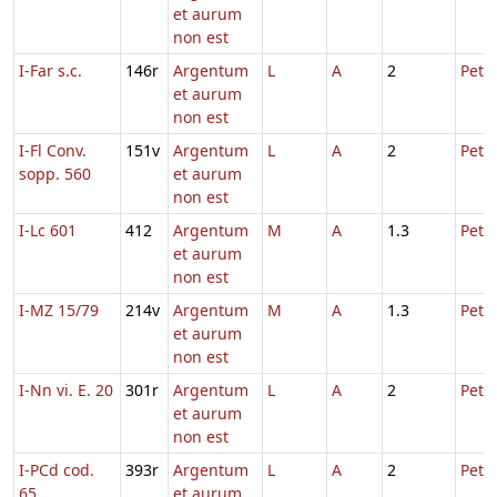
et aurum
non est
I-Far s.c.
146r
Argentum
L
A
2
Petri
et aurum
non est
I-Fl Conv.
151v
Argentum
L
A
2
Petri
sopp. 560
et aurum
non est
I-Lc 601
412
Argentum
M
A
1.3
Petri
et aurum
non est
I-MZ 15/79
214v
Argentum
M
A
1.3
Petri
et aurum
non est
I-Nn vi. E. 20
301r
Argentum
L
A
2
Petri
et aurum
non est
I-PCd cod.
393r
Argentum
L
A
2
Petri
65
et aurum