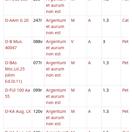
et aurum
non est
D-AAm G 20
247r
Argentum
M
A
1.3
Cath
et aurum
non est
D-B Mus.
088v
Argentum
V
A
3
Petri
40047
et aurum
non est
D-BAs
077r
Argentum
M
A
1.3
Petri
Msc.Lit.25
et aurum
(olim
non est
Ed.IV.11)
D-FUl 100 Aa
099r
Argentum
M
A
1.3
Petri
55
et aurum
non est
D-KA Aug. LX
120v
Argentum
M
A
1.3
Petri
et aurum
non est