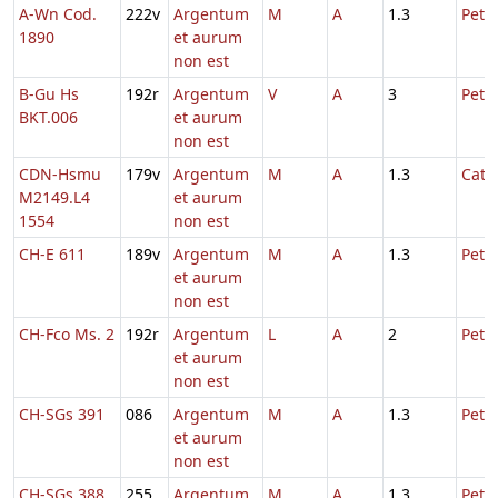
A-Wn Cod.
222v
Argentum
M
A
1.3
Petri
1890
et aurum
non est
B-Gu Hs
192r
Argentum
V
A
3
Petri
BKT.006
et aurum
non est
CDN-Hsmu
179v
Argentum
M
A
1.3
Cath
M2149.L4
et aurum
1554
non est
CH-E 611
189v
Argentum
M
A
1.3
Petri
et aurum
non est
CH-Fco Ms. 2
192r
Argentum
L
A
2
Petri
et aurum
non est
CH-SGs 391
086
Argentum
M
A
1.3
Petri
et aurum
non est
CH-SGs 388
255
Argentum
M
A
1.3
Petri