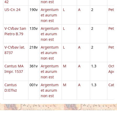
42
non est
US-Cn 24
190v
Argentum
L
A
2
Petri
et aurum
non est
V-CVbav San
135v
Argentum
L
A
2
Petri
Pietro B.79
et aurum
non est
V-CVbav lat.
218v
Argentum
L
A
2
Petri
8737
et aurum
non est
Cantus MA
361v
Argentum
M
A
1.3
Octa
Impr. 1537
et aurum
Apos
non est
Cantus
001v
Argentum
M
A
1.3
Cath
D:07lvz
et aurum
non est