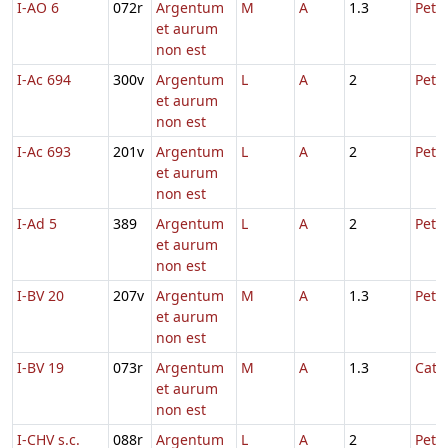
I-AO 6
072r
Argentum
M
A
1.3
Petri
et aurum
non est
I-Ac 694
300v
Argentum
L
A
2
Petri
et aurum
non est
I-Ac 693
201v
Argentum
L
A
2
Petri
et aurum
non est
I-Ad 5
389
Argentum
L
A
2
Petri
et aurum
non est
I-BV 20
207v
Argentum
M
A
1.3
Petri
et aurum
non est
I-BV 19
073r
Argentum
M
A
1.3
Cath
et aurum
non est
I-CHV s.c.
088r
Argentum
L
A
2
Petri