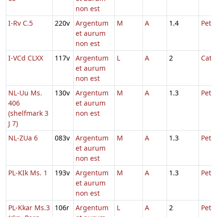
non est
I-Rv C.5
220v
Argentum
M
A
1.4
Petri
et aurum
non est
I-VCd CLXX
117v
Argentum
L
A
2
Cath
et aurum
non est
NL-Uu Ms.
130v
Argentum
M
A
1.3
Petri
406
et aurum
(shelfmark 3
non est
J 7)
NL-ZUa 6
083v
Argentum
M
A
1.3
Petri
et aurum
non est
PL-KIk Ms. 1
193v
Argentum
M
A
1.3
Petri
et aurum
non est
PL-Kkar Ms.3
106r
Argentum
L
A
2
Petri