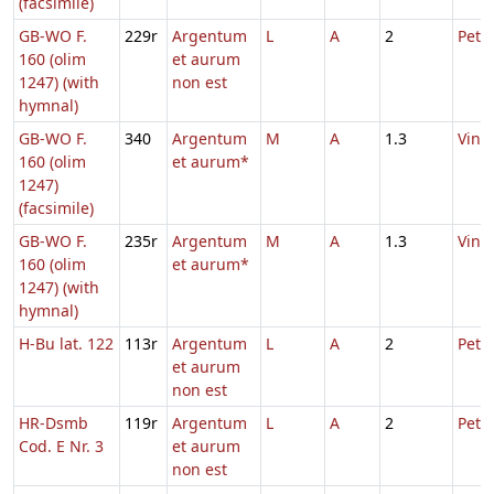
(facsimile)
GB-WO F.
229r
Argentum
L
A
2
Petri
160 (olim
et aurum
1247) (with
non est
hymnal)
GB-WO F.
340
Argentum
M
A
1.3
Vincu
160 (olim
et aurum*
1247)
(facsimile)
GB-WO F.
235r
Argentum
M
A
1.3
Vincu
160 (olim
et aurum*
1247) (with
hymnal)
H-Bu lat. 122
113r
Argentum
L
A
2
Petri
et aurum
non est
HR-Dsmb
119r
Argentum
L
A
2
Petri
Cod. E Nr. 3
et aurum
non est