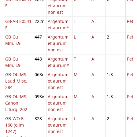
E
et aurum
non est
GB-AB 20541
222r
Argentum
T
A
Petri
E
et aurum*
GB-Cu
447
Argentum
L
A
2
Petri
Mm.ii.9
et aurum
non est
GB-Cu
448
Argentum
T
A
Petri
Mm.ii.9
et aurum*
GB-Ob MS.
063r
Argentum
M
A
1.3
Petri
Laud Misc.
et aurum
284
non est
GB-Ob MS.
093v
Argentum
M
A
1.3
Petri
Canon.
et aurum
Liturg. 202
non est
GB-WO F.
328
Argentum
L
A
2
Petri
160 (olim
et aurum
1247)
non est