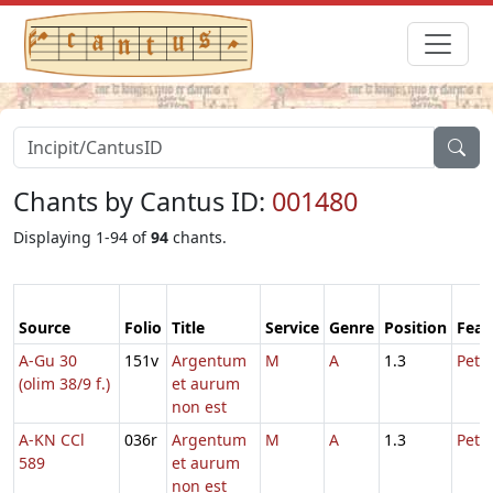
Chants by Cantus ID:
001480
Displaying 1-94 of
94
chants.
Source
Folio
Title
Service
Genre
Position
Feas
A-Gu 30
151v
Argentum
M
A
1.3
Petri
(olim 38/9 f.)
et aurum
non est
A-KN CCl
036r
Argentum
M
A
1.3
Petri
589
et aurum
non est