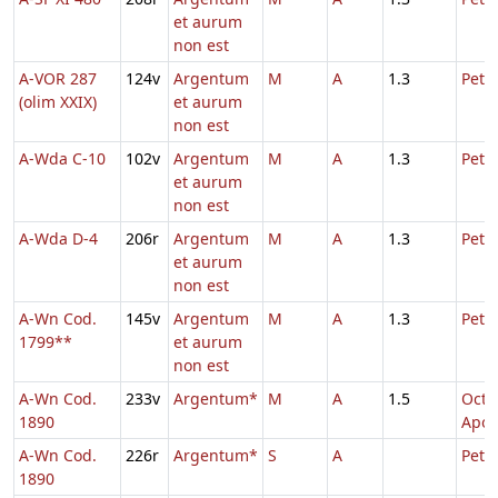
et aurum
non est
A-VOR 287
124v
Argentum
M
A
1.3
Petri
(olim XXIX)
et aurum
non est
A-Wda C-10
102v
Argentum
M
A
1.3
Petri
et aurum
non est
A-Wda D-4
206r
Argentum
M
A
1.3
Petri
et aurum
non est
A-Wn Cod.
145v
Argentum
M
A
1.3
Petri
1799**
et aurum
non est
A-Wn Cod.
233v
Argentum*
M
A
1.5
Octa
1890
Apos
A-Wn Cod.
226r
Argentum*
S
A
Petri
1890