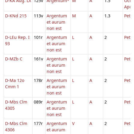
D-KA Aug. LX
125v
Argentum*
M
A
1.5
Oct.
Apos
D-KNd 215
113v
Argentum
M
A
1.3
Petri
et aurum
non est
D-LEu Rep. I
101r
Argentum
L
A
2
Petri
93
et aurum
non est
D-MZb C
161v
Argentum
L
A
2
Petri
et aurum
non est
D-Ma 12o
178r
Argentum
L
A
2
Petri
Cmm 1
et aurum
non est
D-Mbs Clm
089r
Argentum
L
A
2
Petri
4305
et aurum
non est
D-Mbs Clm
177r
Argentum
V
A
2
Petri
4306
et aurum