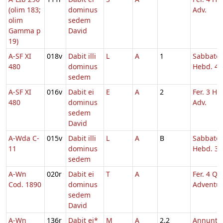
(olim 183;
dominus
Adv.
olim
sedem
Gamma p
David
19)
A-SF XI
018v
Dabit illi
L
A
1
Sabbato
480
dominus
Hebd. 4 
sedem
A-SF XI
016v
Dabit ei
E
A
2
Fer. 3 He
480
dominus
Adv.
sedem
David
A-Wda C-
015v
Dabit illi
L
A
B
Sabbato
11
dominus
Hebd. 3 
sedem
A-Wn
020r
Dabit ei
T
A
Fer. 4 Q.T
Cod. 1890
dominus
Adventu
sedem
David
A-Wn
136r
Dabit ei*
M
A
2.2
Annuntia