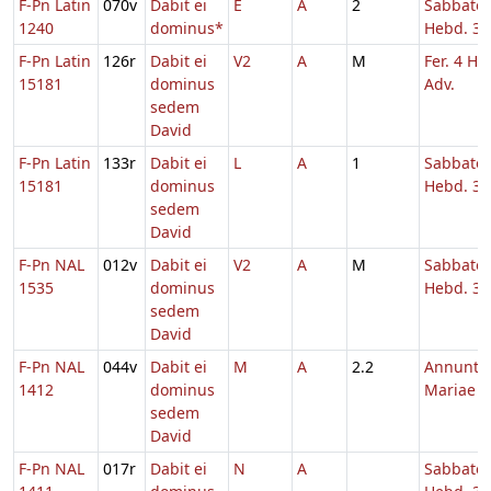
F-Pn Latin
070v
Dabit ei
E
A
2
Sabbato
1240
dominus*
Hebd. 3 
F-Pn Latin
126r
Dabit ei
V2
A
M
Fer. 4 He
15181
dominus
Adv.
sedem
David
F-Pn Latin
133r
Dabit ei
L
A
1
Sabbato
15181
dominus
Hebd. 3 
sedem
David
F-Pn NAL
012v
Dabit ei
V2
A
M
Sabbato
1535
dominus
Hebd. 3 
sedem
David
F-Pn NAL
044v
Dabit ei
M
A
2.2
Annuntia
1412
dominus
Mariae
sedem
David
F-Pn NAL
017r
Dabit ei
N
A
Sabbato