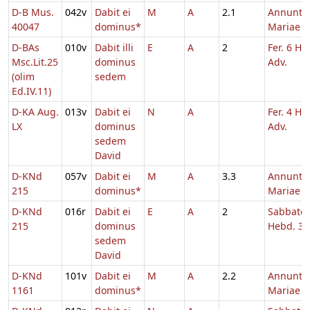
D-B Mus.
042v
Dabit ei
M
A
2.1
Annuntia
40047
dominus*
Mariae
D-BAs
010v
Dabit illi
E
A
2
Fer. 6 He
Msc.Lit.25
dominus
Adv.
(olim
sedem
Ed.IV.11)
D-KA Aug.
013v
Dabit ei
N
A
Fer. 4 He
LX
dominus
Adv.
sedem
David
D-KNd
057v
Dabit ei
M
A
3.3
Annuntia
215
dominus*
Mariae
D-KNd
016r
Dabit ei
E
A
2
Sabbato
215
dominus
Hebd. 3 
sedem
David
D-KNd
101v
Dabit ei
M
A
2.2
Annuntia
1161
dominus*
Mariae