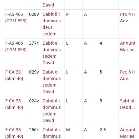
David
F-AS 465
028v
Dabit illi
P
A
Fer. 4 He
(CGM 893)
dominus
Adv.
deus
sedem
F-AS 465
377r
Dabit ei
L
A
4
Annuntia
(CGM 893)
dominus
Mariae
sedem
David
F-CA 38
029v
Dabit ei
L
A
5
Fer. 6 He
(olim 40)
dominus
Adv.
sedem
David
F-CA 38
024v
Dabit illi
L
A
5
Sabbato
(olim 40)
dominus
Hebd. 3 
sedem
David
F-CA 38
266r
Dabit illi
M
A
2.3
Annuntia
(olim 40)
dominus
Mariae