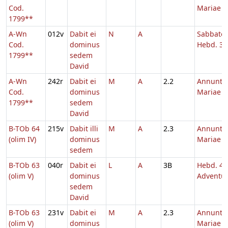
Cod.
Mariae
1799**
A-Wn
012v
Dabit ei
N
A
Sabbato
Cod.
dominus
Hebd. 3 
1799**
sedem
David
A-Wn
242r
Dabit ei
M
A
2.2
Annuntia
Cod.
dominus
Mariae
1799**
sedem
David
B-TOb 64
215v
Dabit illi
M
A
2.3
Annuntia
(olim IV)
dominus
Mariae
sedem
B-TOb 63
040r
Dabit ei
L
A
3B
Hebd. 4
(olim V)
dominus
Adventu
sedem
David
B-TOb 63
231v
Dabit ei
M
A
2.3
Annuntia
(olim V)
dominus
Mariae