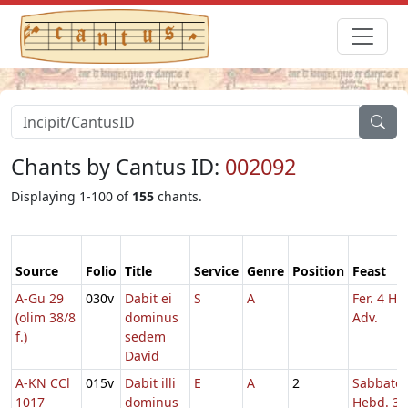
Chants by Cantus ID:
002092
Displaying 1-100 of
155
chants.
Source
Folio
Title
Service
Genre
Position
Feast
A-Gu 29
030v
Dabit ei
S
A
Fer. 4 He
(olim 38/8
dominus
Adv.
f.)
sedem
David
A-KN CCl
015v
Dabit illi
E
A
2
Sabbato
1017
dominus
Hebd. 3 