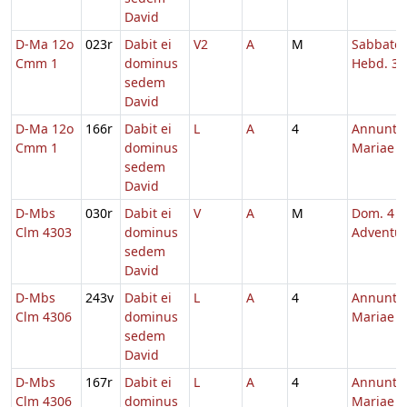
David
D-Ma 12o
023r
Dabit ei
V2
A
M
Sabbato
Cmm 1
dominus
Hebd. 3 
sedem
David
D-Ma 12o
166r
Dabit ei
L
A
4
Annuntia
Cmm 1
dominus
Mariae
sedem
David
D-Mbs
030r
Dabit ei
V
A
M
Dom. 4
Clm 4303
dominus
Adventu
sedem
David
D-Mbs
243v
Dabit ei
L
A
4
Annuntia
Clm 4306
dominus
Mariae
sedem
David
D-Mbs
167r
Dabit ei
L
A
4
Annuntia
Clm 4306
dominus
Mariae