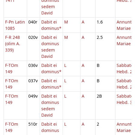
1411
dominus
Hebd. 3 
sedem
David
F-Pn Latin
040r
Dabit ei
M
A
1.6
Annuntia
1085
dominus*
Mariae
F-R 248
020v
Dabit ei
M
A
2.5
Annuntia
(olim A.
dominus
Mariae
339)
sedem
David
F-TOm
036v
Dabit ei
L
A
B
Sabbato
149
dominus*
Hebd. 2 
F-TOm
037v
Dabit ei
L
A
B
Sabbato
149
dominus*
Hebd. 2 
F-TOm
049v
Dabit ei
L
A
2B
Sabbato
149
dominus
Hebd. 3 
sedem
David
F-TOm
510r
Dabit ei
L
A
2
Annuntia
149
dominus
Mariae