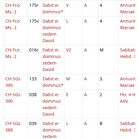
CH-Fco
175r
Dabit ei
V
A
4
Annuntia
Ms. 2
dominus*
Mariae
CH-Fco
175v
Dabit ei
L
A
4
Annuntia
Ms. 2
dominus
Mariae
sedem
David
CH-Fco
016r
Dabit ei
V2
A
M
Sabbato
Ms. 2
dominus
Hebd. 3 
sedem
David
CH-SGs
133
Dabit ei
M
A
3.
Annuntia
390
dominus*
Mariae
CH-SGs
038
Dabit ei
E
A
2
Fer. 4 He
390
dominus
Adv.
sedem
David
CH-SGs
039
Dabit ei
L
A
B
Sabbato
388
dominus
Hebd. 3 
sedem