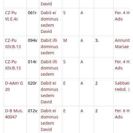
David
CZ-Pu
061r
Dabit ei
S
A
Fer. 4 He
VI.E.4c
dominus
Adv.
sedem
David
CZ-Pu
094v
Dabit illi
M
A
3.
Annuntia
XIV.B.13
dominus
Mariae
sedem
CZ-Pu
014r
Dabit illi
S
A
Fer. 4 He
XIV.B.13
dominus
Adv.
sedem
D-AAm G
020r
Dabit ei
E
A
2
Sabbato
20
dominus
Hebd. 3 
sedem
David
D-B Mus.
012v
Dabit ei
E
A
2
Fer. 6 He
40047
dominus
Adv.
sedem
David