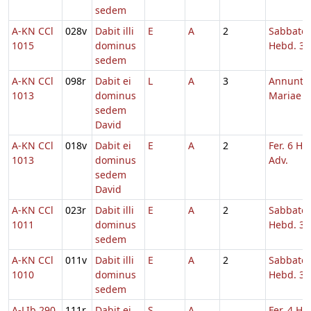
sedem
A-KN CCl
028v
Dabit illi
E
A
2
Sabbato
1015
dominus
Hebd. 3 
sedem
A-KN CCl
098r
Dabit ei
L
A
3
Annuntia
1013
dominus
Mariae
sedem
David
A-KN CCl
018v
Dabit ei
E
A
2
Fer. 6 He
1013
dominus
Adv.
sedem
David
A-KN CCl
023r
Dabit illi
E
A
2
Sabbato
1011
dominus
Hebd. 3 
sedem
A-KN CCl
011v
Dabit illi
E
A
2
Sabbato
1010
dominus
Hebd. 3 
sedem
A-LIb 290
111r
Dabit ei
S
A
Fer. 4 He