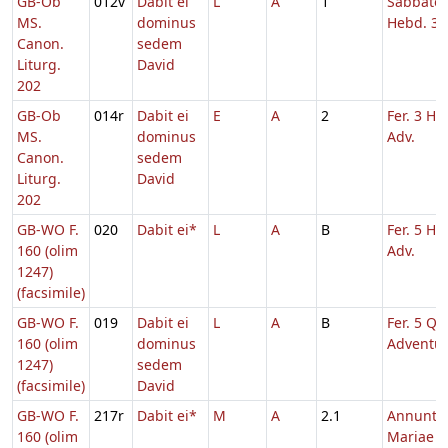
GB-Ob
012v
Dabit ei
L
A
1
Sabbato
MS.
dominus
Hebd. 3 
Canon.
sedem
Liturg.
David
202
GB-Ob
014r
Dabit ei
E
A
2
Fer. 3 He
MS.
dominus
Adv.
Canon.
sedem
Liturg.
David
202
GB-WO F.
020
Dabit ei*
L
A
B
Fer. 5 He
160 (olim
Adv.
1247)
(facsimile)
GB-WO F.
019
Dabit ei
L
A
B
Fer. 5 Q.T
160 (olim
dominus
Adventu
1247)
sedem
(facsimile)
David
GB-WO F.
217r
Dabit ei*
M
A
2.1
Annuntia
160 (olim
Mariae