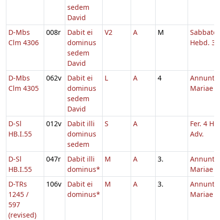
sedem
David
D-Mbs
008r
Dabit ei
V2
A
M
Sabbato
Clm 4306
dominus
Hebd. 3 
sedem
David
D-Mbs
062v
Dabit ei
L
A
4
Annuntia
Clm 4305
dominus
Mariae
sedem
David
D-Sl
012v
Dabit illi
S
A
Fer. 4 He
HB.I.55
dominus
Adv.
sedem
D-Sl
047r
Dabit illi
M
A
3.
Annuntia
HB.I.55
dominus*
Mariae
D-TRs
106v
Dabit ei
M
A
3.
Annuntia
1245 /
dominus*
Mariae
597
(revised)