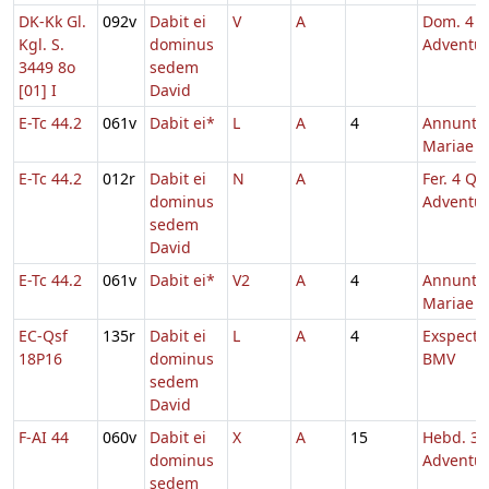
DK-Kk Gl.
092v
Dabit ei
V
A
Dom. 4
Kgl. S.
dominus
Adventu
3449 8o
sedem
[01] I
David
E-Tc 44.2
061v
Dabit ei*
L
A
4
Annuntia
Mariae
E-Tc 44.2
012r
Dabit ei
N
A
Fer. 4 Q.T
dominus
Adventu
sedem
David
E-Tc 44.2
061v
Dabit ei*
V2
A
4
Annuntia
Mariae
EC-Qsf
135r
Dabit ei
L
A
4
Exspecta
18P16
dominus
BMV
sedem
David
F-AI 44
060v
Dabit ei
X
A
15
Hebd. 3
dominus
Adventu
sedem