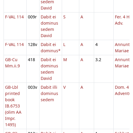
sedem
David
F-VAL 114
009r
Dabit ei
S
A
Fer. 4 He
dominus
Adv.
sedem
David
F-VAL 114
128v
Dabit ei
L
A
4
Annuntia
dominus*
Mariae
GB-Cu
418
Dabit ei
M
A
3.2
Annuntia
Mm.ii.9
dominus
Mariae
sedem
David
GB-Lbl
003v
Dabit illi
V
A
Dom. 4
printed
dominus
Adventu
book
sedem
IB.6753
(olim AA
Impr.
1495)