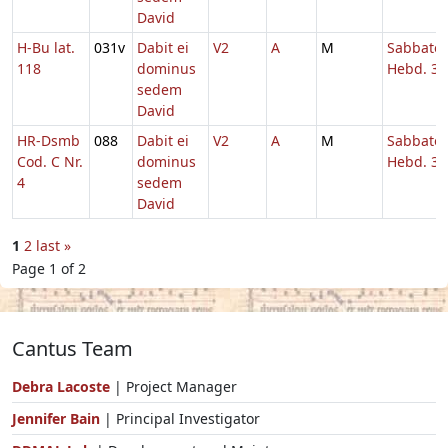
David
H-Bu lat.
031v
Dabit ei
V2
A
M
Sabbato
118
dominus
Hebd. 3 
sedem
David
HR-Dsmb
088
Dabit ei
V2
A
M
Sabbato
Cod. C Nr.
dominus
Hebd. 3 
4
sedem
David
1
2
last »
Page 1 of 2
Cantus Team
Debra Lacoste
| Project Manager
Jennifer Bain
| Principal Investigator