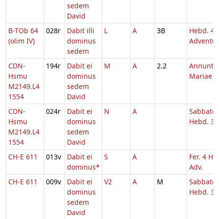
sedem
David
B-TOb 64
028r
Dabit illi
L
A
3B
Hebd. 4
(olim IV)
dominus
Adventu
sedem
CDN-
194r
Dabit ei
M
A
2.2
Annuntia
Hsmu
dominus
Mariae
M2149.L4
sedem
1554
David
CDN-
024r
Dabit ei
N
A
Sabbato
Hsmu
dominus
Hebd. 3 
M2149.L4
sedem
1554
David
CH-E 611
013v
Dabit ei
S
A
Fer. 4 He
dominus*
Adv.
CH-E 611
009v
Dabit ei
V2
A
M
Sabbato
dominus
Hebd. 3 
sedem
David