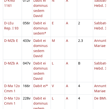
D-KNd
012r
Dabit ei
N
A
Sabbato
1161
dominus
Hebd. 3 
sedem
David
D-LEu
056r
Dabit ei
E
A
2
Sabbato
Rep. I 93
dominus
Hebd. 3 
sedem*
D-MZb E
433v
Dabit ei
M
A
2.3
Annuntia
dominus
Mariae
sedem
David
D-MZb A
047v
Dabit ei
L
A
B
Sabbato
dominus
Hebd. 3 
sedem
David
D-Ma 12o
166r
Dabit ei*
V
A
4
Annuntia
Cmm 1
Mariae
D-Ma 12o
228v
Dabit ei
L
A
4
De BMV 
Cmm 1
dominus
sedem