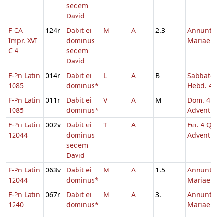
sedem
David
F-CA
124r
Dabit ei
M
A
2.3
Annuntia
Impr. XVI
dominus
Mariae
C 4
sedem
David
F-Pn Latin
014r
Dabit ei
L
A
B
Sabbato
1085
dominus*
Hebd. 4 
F-Pn Latin
011r
Dabit ei
V
A
M
Dom. 4
1085
dominus*
Adventu
F-Pn Latin
002v
Dabit ei
T
A
Fer. 4 Q.T
12044
dominus
Adventu
sedem
David
F-Pn Latin
063v
Dabit ei
M
A
1.5
Annuntia
12044
dominus*
Mariae
F-Pn Latin
067r
Dabit ei
M
A
3.
Annuntia
1240
dominus*
Mariae