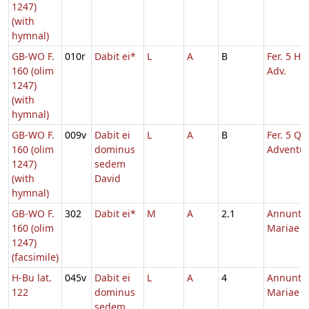
1247)
(with
hymnal)
GB-WO F.
010r
Dabit ei*
L
A
B
Fer. 5 He
160 (olim
Adv.
1247)
(with
hymnal)
GB-WO F.
009v
Dabit ei
L
A
B
Fer. 5 Q.T
160 (olim
dominus
Adventu
1247)
sedem
(with
David
hymnal)
GB-WO F.
302
Dabit ei*
M
A
2.1
Annuntia
160 (olim
Mariae
1247)
(facsimile)
H-Bu lat.
045v
Dabit ei
L
A
4
Annuntia
122
dominus
Mariae
sedem