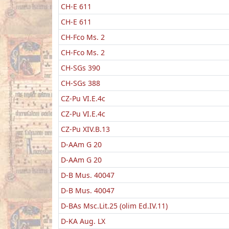
CH-E 611
CH-E 611
CH-Fco Ms. 2
CH-Fco Ms. 2
CH-SGs 390
CH-SGs 388
CZ-Pu VI.E.4c
CZ-Pu VI.E.4c
CZ-Pu XIV.B.13
D-AAm G 20
D-AAm G 20
D-B Mus. 40047
D-B Mus. 40047
D-BAs Msc.Lit.25 (olim Ed.IV.11)
D-KA Aug. LX