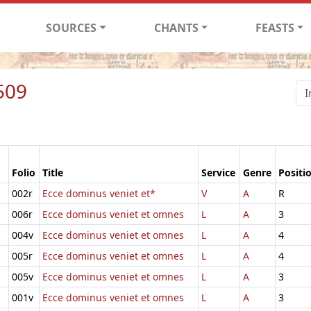
SOURCES
CHANTS
FEASTS
509
Folio
Title
Service
Genre
Positi
002r
Ecce dominus veniet et*
V
A
R
006r
Ecce dominus veniet et omnes
L
A
3
004v
Ecce dominus veniet et omnes
L
A
4
005r
Ecce dominus veniet et omnes
L
A
4
005v
Ecce dominus veniet et omnes
L
A
3
001v
Ecce dominus veniet et omnes
L
A
3