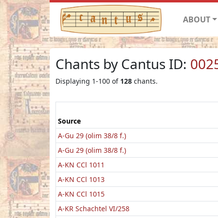
ABOUT
Chants by Cantus ID:
002
Displaying 1-100 of
128
chants.
Source
A-Gu 29 (olim 38/8 f.)
A-Gu 29 (olim 38/8 f.)
A-KN CCl 1011
A-KN CCl 1013
A-KN CCl 1015
A-KR Schachtel VI/258