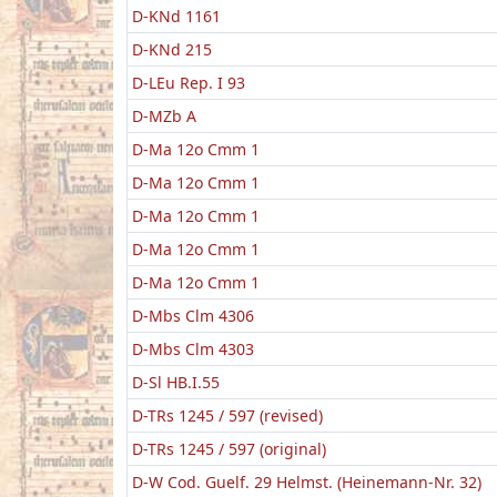
D-KNd 1161
D-KNd 215
D-LEu Rep. I 93
D-MZb A
D-Ma 12o Cmm 1
D-Ma 12o Cmm 1
D-Ma 12o Cmm 1
D-Ma 12o Cmm 1
D-Ma 12o Cmm 1
D-Mbs Clm 4306
D-Mbs Clm 4303
D-Sl HB.I.55
D-TRs 1245 / 597 (revised)
D-TRs 1245 / 597 (original)
D-W Cod. Guelf. 29 Helmst. (Heinemann-Nr. 32)