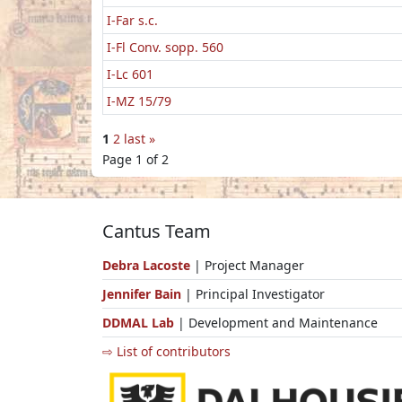
I-Far s.c.
I-Fl Conv. sopp. 560
I-Lc 601
I-MZ 15/79
1
2
last »
Page 1 of 2
Cantus Team
Debra Lacoste
| Project Manager
Jennifer Bain
| Principal Investigator
DDMAL Lab
| Development and Maintenance
⇨ List of contributors