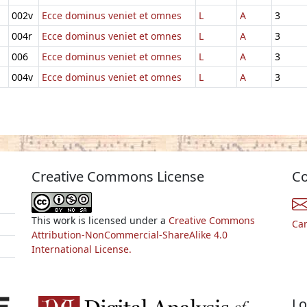
002v
Ecce dominus veniet et omnes
L
A
3
004r
Ecce dominus veniet et omnes
L
A
3
006
Ecce dominus veniet et omnes
L
A
3
004v
Ecce dominus veniet et omnes
L
A
3
Creative Commons License
Co
This work is licensed under a
Creative Commons
Ca
Attribution-NonCommercial-ShareAlike 4.0
International License.
Lo