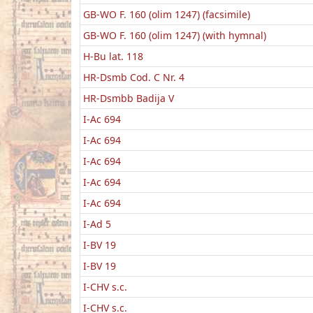
GB-WO F. 160 (olim 1247) (facsimile)
GB-WO F. 160 (olim 1247) (with hymnal)
H-Bu lat. 118
HR-Dsmb Cod. C Nr. 4
HR-Dsmbb Badija V
I-Ac 694
I-Ac 694
I-Ac 694
I-Ac 694
I-Ac 694
I-Ad 5
I-BV 19
I-BV 19
I-CHV s.c.
I-CHV s.c.