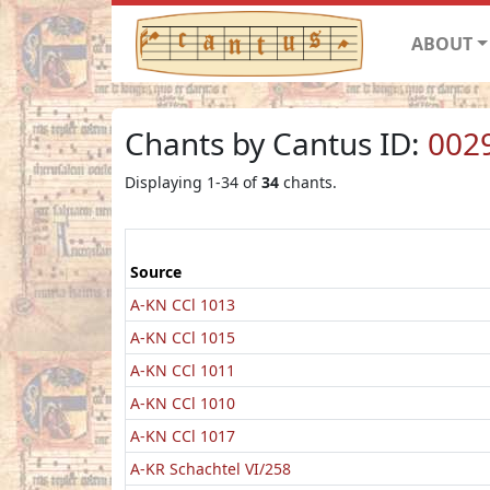
ABOUT
Chants by Cantus ID:
002
Displaying 1-34 of
34
chants.
Source
A-KN CCl 1013
A-KN CCl 1015
A-KN CCl 1011
A-KN CCl 1010
A-KN CCl 1017
A-KR Schachtel VI/258