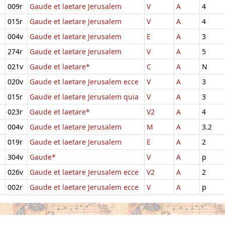
009r
Gaude et laetare Jerusalem
V
A
4
015r
Gaude et laetare Jerusalem
V
A
4
004v
Gaude et laetare Jerusalem
E
A
3
274r
Gaude et laetare Jerusalem
V
A
5
021v
Gaude et laetare*
C
A
N
020v
Gaude et laetare Jerusalem ecce
V
A
3
015r
Gaude et laetare Jerusalem quia
V
A
3
023r
Gaude et laetare*
V2
A
4
004v
Gaude et laetare Jerusalem
M
A
3.2
019r
Gaude et laetare Jerusalem
E
A
2
304v
Gaude*
V
A
p
026v
Gaude et laetare Jerusalem ecce
V2
A
2
002r
Gaude et laetare Jerusalem ecce
V
A
p