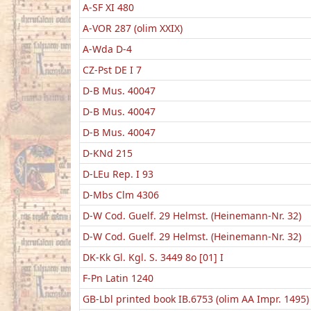
A-SF XI 480
A-VOR 287 (olim XXIX)
A-Wda D-4
CZ-Pst DE I 7
D-B Mus. 40047
D-B Mus. 40047
D-B Mus. 40047
D-KNd 215
D-LEu Rep. I 93
D-Mbs Clm 4306
D-W Cod. Guelf. 29 Helmst. (Heinemann-Nr. 32)
D-W Cod. Guelf. 29 Helmst. (Heinemann-Nr. 32)
DK-Kk Gl. Kgl. S. 3449 8o [01] I
F-Pn Latin 1240
GB-Lbl printed book IB.6753 (olim AA Impr. 1495)