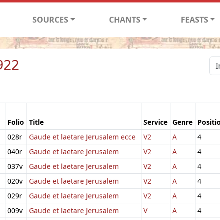
SOURCES
CHANTS
FEASTS
922
Folio
Title
Service
Genre
Positi
028r
Gaude et laetare Jerusalem ecce
V2
A
4
040r
Gaude et laetare Jerusalem
V2
A
4
037v
Gaude et laetare Jerusalem
V2
A
4
020v
Gaude et laetare Jerusalem
V2
A
4
029r
Gaude et laetare Jerusalem
V2
A
4
009v
Gaude et laetare Jerusalem
V
A
4