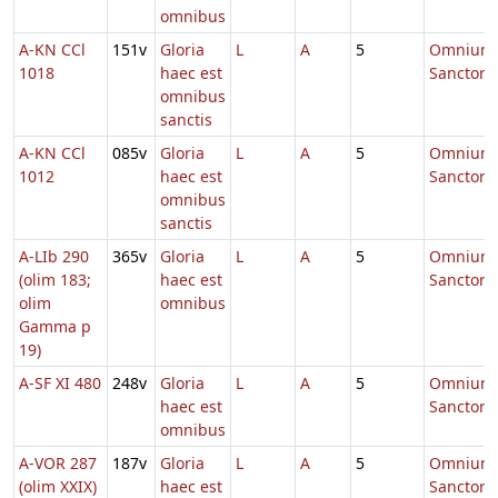
omnibus
A-KN CCl
151v
Gloria
L
A
5
Omnium
1018
haec est
Sanctor
omnibus
sanctis
A-KN CCl
085v
Gloria
L
A
5
Omnium
1012
haec est
Sanctor
omnibus
sanctis
A-LIb 290
365v
Gloria
L
A
5
Omnium
(olim 183;
haec est
Sanctor
olim
omnibus
Gamma p
19)
A-SF XI 480
248v
Gloria
L
A
5
Omnium
haec est
Sanctor
omnibus
A-VOR 287
187v
Gloria
L
A
5
Omnium
(olim XXIX)
haec est
Sanctor