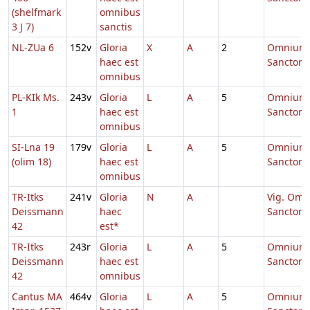
(shelfmark
omnibus
3 J 7)
sanctis
NL-ZUa 6
152v
Gloria
X
A
2
Omnium
haec est
Sanctor
omnibus
PL-KIk Ms.
243v
Gloria
L
A
5
Omnium
1
haec est
Sanctor
omnibus
SI-Lna 19
179v
Gloria
L
A
5
Omnium
(olim 18)
haec est
Sanctor
omnibus
TR-Itks
241v
Gloria
N
A
Vig. Om.
Deissmann
haec
Sanctor
42
est*
TR-Itks
243r
Gloria
L
A
5
Omnium
Deissmann
haec est
Sanctor
42
omnibus
Cantus MA
464v
Gloria
L
A
5
Omnium