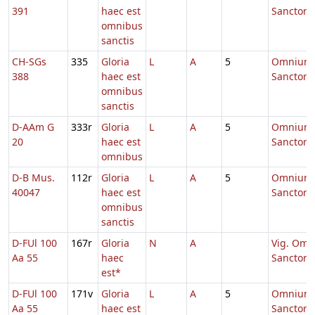
391
haec est
Sanctor
omnibus
sanctis
CH-SGs
335
Gloria
L
A
5
Omnium
388
haec est
Sanctor
omnibus
sanctis
D-AAm G
333r
Gloria
L
A
5
Omnium
20
haec est
Sanctor
omnibus
D-B Mus.
112r
Gloria
L
A
5
Omnium
40047
haec est
Sanctor
omnibus
sanctis
D-FUl 100
167r
Gloria
N
A
Vig. Om.
Aa 55
haec
Sanctor
est*
D-FUl 100
171v
Gloria
L
A
5
Omnium
Aa 55
haec est
Sanctor