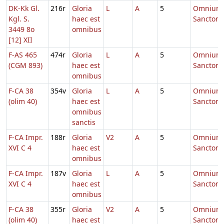
DK-Kk Gl.
216r
Gloria
L
A
5
Omnium
Kgl. S.
haec est
Sanctor
3449 8o
omnibus
[12] XII
F-AS 465
474r
Gloria
L
A
5
Omnium
(CGM 893)
haec est
Sanctor
omnibus
F-CA 38
354v
Gloria
L
A
5
Omnium
(olim 40)
haec est
Sanctor
omnibus
sanctis
F-CA Impr.
188r
Gloria
V2
A
5
Omnium
XVI C 4
haec est
Sanctor
omnibus
F-CA Impr.
187v
Gloria
L
A
5
Omnium
XVI C 4
haec est
Sanctor
omnibus
F-CA 38
355r
Gloria
V2
A
5
Omnium
(olim 40)
haec est
Sanctor