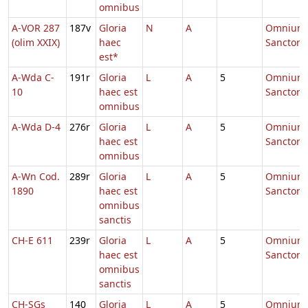
omnibus
A-VOR 287
187v
Gloria
N
A
Omnium
(olim XXIX)
haec
Sanctor
est*
A-Wda C-
191r
Gloria
L
A
5
Omnium
10
haec est
Sanctor
omnibus
A-Wda D-4
276r
Gloria
L
A
5
Omnium
haec est
Sanctor
omnibus
A-Wn Cod.
289r
Gloria
L
A
5
Omnium
1890
haec est
Sanctor
omnibus
sanctis
CH-E 611
239r
Gloria
L
A
5
Omnium
haec est
Sanctor
omnibus
sanctis
CH-SGs
140
Gloria
L
A
5
Omnium