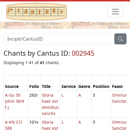
Chants by Cantus ID:
002945
Displaying 1-41 of
41
chants.
Source
Folio
Title
Service
Genre
Position
Feast
A-Gu 30
292r
Gloria
L
A
5
Omnium
(olim 38/9
haec est
Sanctor
f.)
omnibus
sanctis
A-KN CCl
101v
Gloria
L
A
5
Omnium
589
haec est
Sanctor