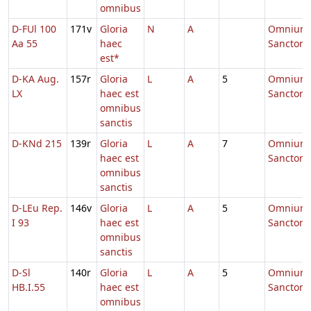
omnibus
D-FUl 100
171v
Gloria
N
A
Omnium
Aa 55
haec
Sanctor
est*
D-KA Aug.
157r
Gloria
L
A
5
Omnium
LX
haec est
Sanctor
omnibus
sanctis
D-KNd 215
139r
Gloria
L
A
7
Omnium
haec est
Sanctor
omnibus
sanctis
D-LEu Rep.
146v
Gloria
L
A
5
Omnium
I 93
haec est
Sanctor
omnibus
sanctis
D-Sl
140r
Gloria
L
A
5
Omnium
HB.I.55
haec est
Sanctor
omnibus