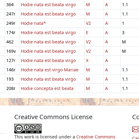
364
Hodie nata est beata virgo
M
A
1.1
247r
Hodie nata est beata virgo
M
A
1.1
249r
Hodie nata*
V2
A
1
174r
Hodie nata est beata virgo
E
A
3
462
Hodie nata est beata virgo
V2
A
M
169v
Hodie nata est beata virgo
V2
A
M
127r
Hodie nata est beata virgo
X
A
146r
Hodie nata est virgo Mariae
M
A
1.1
193
Hodie nata est beata virgo
M
A
1.1
208r
Hodie concepta est beata
M
A
1.1
Creative Commons License
Co
This work is licensed under a
Creative Commons
Ca