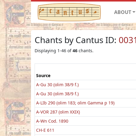
ABOUT
Chants by Cantus ID:
003
Displaying 1-46 of
46
chants.
Source
A-Gu 30 (olim 38/9 f.)
A-Gu 30 (olim 38/9 f.)
A-LIb 290 (olim 183; olim Gamma p 19)
A-VOR 287 (olim XXIX)
A-Wn Cod. 1890
CH-E 611