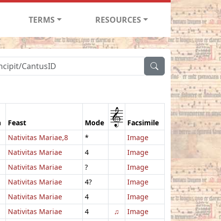
TERMS
RESOURCES
1
n
Feast
Mode
Facsimile
Nativitas Mariae,8
*
Image
Nativitas Mariae
4
Image
Nativitas Mariae
?
Image
Nativitas Mariae
4?
Image
Nativitas Mariae
4
Image
Nativitas Mariae
4
♫
Image