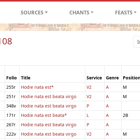
SOURCES
CHANTS
FEASTS
108
Folio
Title
Service
Genre
Positio
255r
Hodie nata est*
V2
A
M
251r
Hodie nata est beata virgo
V2
A
M
348v
Hodie nata est beata virgo
P
A
171r
Hodie nata est beata*
L
A
2B
267r
Hodie nata est beata virgo
P
A
222v
Hodie nata est beata virgo
V2
A
M