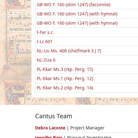
GB-WO F. 160 (olim 1247) (facsimile)
GB-WO F. 160 (olim 1247) (with hymnal)
GB-WO F. 160 (olim 1247) (with hymnal)
I-Far s.c.
I-Lc 601
NL-Uu Ms. 406 (shelfmark 3 J 7)
NL-ZUa 6
PL-Kkar Ms.3 (rkp. Perg. 15)
PL-Kkar Ms.1 (rkp. Perg. 12)
PL-Kkar Ms.2 (rkp. Perg. 14)
Cantus Team
Debra Lacoste
| Project Manager
Jennifer Bain
| Principal Investigator