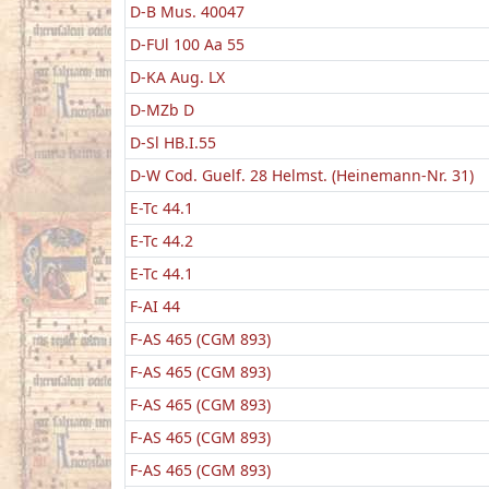
D-B Mus. 40047
D-FUl 100 Aa 55
D-KA Aug. LX
D-MZb D
D-Sl HB.I.55
D-W Cod. Guelf. 28 Helmst. (Heinemann-Nr. 31)
E-Tc 44.1
E-Tc 44.2
E-Tc 44.1
F-AI 44
F-AS 465 (CGM 893)
F-AS 465 (CGM 893)
F-AS 465 (CGM 893)
F-AS 465 (CGM 893)
F-AS 465 (CGM 893)