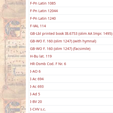
F-Pn Latin 1085
F-Pn Latin 12044
F-Pn Latin 1240
F-VAL 114
GB-Lbl printed book IB.6753 (olim AA Impr. 1495)
GB-WO F. 160 (olim 1247) (with hymnal)
GB-WO F. 160 (olim 1247) (facsimile)
H-Bu lat. 119
HR-Dsmb Cod. F Nr. 6
I-AO 6
I-Ac 694
I-Ac 693
I-Ad 5
I-BV 20
I-CHV s.c.