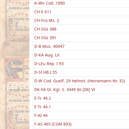
A-Wn Cod. 1890
CH-E 611
CH-Fco Ms. 2
CH-SGs 388
CH-SGs 391
D-B Mus. 40047
D-KA Aug. LX
D-LEu Rep. I 93
D-Sl HB.I.55
D-W Cod. Guelf. 29 Helmst. (Heinemann-Nr. 32)
DK-Kk Gl. Kgl. S. 3449 8o [06] VI
E-Tc 44.2
E-Tc 44.1
F-AI 44
F-AS 465 (CGM 893)