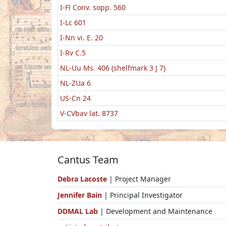
I-Fl Conv. sopp. 560
I-Lc 601
I-Nn vi. E. 20
I-Rv C.5
NL-Uu Ms. 406 (shelfmark 3 J 7)
NL-ZUa 6
US-Cn 24
V-CVbav lat. 8737
Cantus Team
Debra Lacoste
| Project Manager
Jennifer Bain
| Principal Investigator
DDMAL Lab
| Development and Maintenance