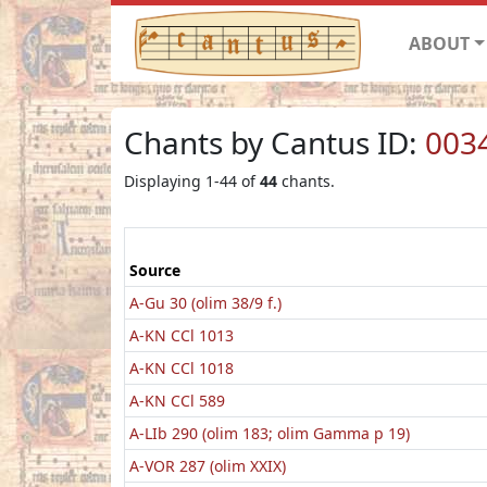
ABOUT
Chants by Cantus ID:
003
Displaying 1-44 of
44
chants.
Source
A-Gu 30 (olim 38/9 f.)
A-KN CCl 1013
A-KN CCl 1018
A-KN CCl 589
A-LIb 290 (olim 183; olim Gamma p 19)
A-VOR 287 (olim XXIX)