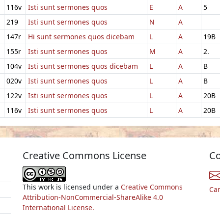
116v
Isti sunt sermones quos
E
A
5
219
Isti sunt sermones quos
N
A
147r
Hi sunt sermones quos dicebam
L
A
19B
155r
Isti sunt sermones quos
M
A
2.
104v
Isti sunt sermones quos dicebam
L
A
B
020v
Isti sunt sermones quos
L
A
B
122v
Isti sunt sermones quos
L
A
20B
116v
Isti sunt sermones quos
L
A
20B
Creative Commons License
Co
This work is licensed under a
Creative Commons
Ca
Attribution-NonCommercial-ShareAlike 4.0
International License.