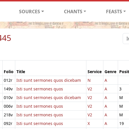
SOURCES
CHANTS
FEASTS
445
Folio
Title
Service
Genre
Posi
012r
Isti sunt sermones quos dicebam
N
A
149v
Isti sunt sermones quos
V2
A
3
010v
Isti sunt sermones quos dicebam
V2
A
M
006v
Isti sunt sermones quos
V2
A
M
218v
Isti sunt sermones quos
V2
A
M
092r
Isti sunt sermones quos
X
A
19