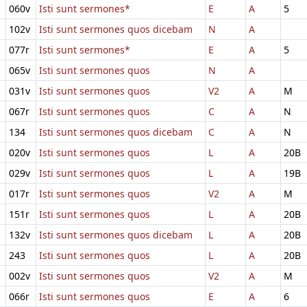
060v
Isti sunt sermones*
E
A
5
102v
Isti sunt sermones quos dicebam
N
A
077r
Isti sunt sermones*
E
A
5
065v
Isti sunt sermones quos
N
A
031v
Isti sunt sermones quos
V2
A
M
067r
Isti sunt sermones quos
C
A
N
134
Isti sunt sermones quos dicebam
C
A
N
020v
Isti sunt sermones quos
L
A
20B
029v
Isti sunt sermones quos
L
A
19B
017r
Isti sunt sermones quos
V2
A
M
151r
Isti sunt sermones quos
L
A
20B
132v
Isti sunt sermones quos dicebam
L
A
20B
243
Isti sunt sermones quos
L
A
20B
002v
Isti sunt sermones quos
V2
A
M
066r
Isti sunt sermones quos
E
A
6