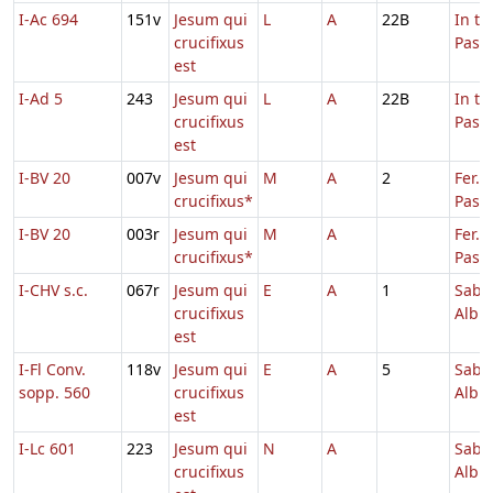
I-Ac 694
151v
Jesum qui
L
A
22B
In t
crucifixus
Pasc
est
I-Ad 5
243
Jesum qui
L
A
22B
In t
crucifixus
Pasc
est
I-BV 20
007v
Jesum qui
M
A
2
Fer. 6
crucifixus*
Pasc
I-BV 20
003r
Jesum qui
M
A
Fer. 4
crucifixus*
Pasc
I-CHV s.c.
067r
Jesum qui
E
A
1
Sabb
crucifixus
Albis
est
I-Fl Conv.
118v
Jesum qui
E
A
5
Sabb
sopp. 560
crucifixus
Albis
est
I-Lc 601
223
Jesum qui
N
A
Sabb
crucifixus
Albis