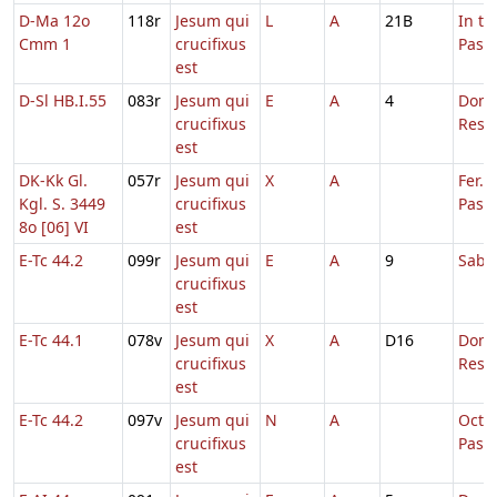
D-Ma 12o
118r
Jesum qui
L
A
21B
In t
Cmm 1
crucifixus
Pasc
est
D-Sl HB.I.55
083r
Jesum qui
E
A
4
Dom.
crucifixus
Resur
est
DK-Kk Gl.
057r
Jesum qui
X
A
Fer. 4
Kgl. S. 3449
crucifixus
Pasc
8o [06] VI
est
E-Tc 44.2
099r
Jesum qui
E
A
9
Sabb
crucifixus
est
E-Tc 44.1
078v
Jesum qui
X
A
D16
Dom.
crucifixus
Resur
est
E-Tc 44.2
097v
Jesum qui
N
A
Octa
crucifixus
Pasc
est