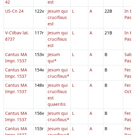
42
est
US-Cn 24
122v
Jesum qui
L
A
22B
In t
crucifixus
Pasc
est
V-CVbav lat.
117r
Jesum qui
L
A
21B
In t
8737
crucifixus
Pasc
est
Cantus MA
153v
Jesum
L
A
B
Sabba
Impr. 1537
qui*
Pasc
Cantus MA
154v
Jesum qui
L
A
B
Fer. 
Impr. 1537
crucifixus*
Pasc.
Cantus MA
148v
Jesum qui
L
A
B
Fer. 3
Impr. 1537
crucifixus
Oct.P
est
quaeritis
Cantus MA
156v
Jesum qui
L
A
B
Fer. 
Impr. 1537
crucifixus*
Pasc.
Cantus MA
153r
Jesum qui
L
A
B
Fer. 
Impr. 1537
crucifixus*
Pasc.