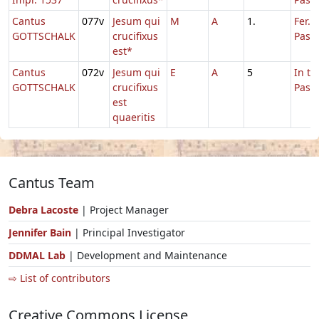
Cantus
077v
Jesum qui
M
A
1.
Fer. 3
GOTTSCHALK
crucifixus
Pasc
est*
Cantus
072v
Jesum qui
E
A
5
In t
GOTTSCHALK
crucifixus
Pasc
est
quaeritis
Cantus Team
Debra Lacoste
| Project Manager
Jennifer Bain
| Principal Investigator
DDMAL Lab
| Development and Maintenance
⇨ List of contributors
Creative Commons License