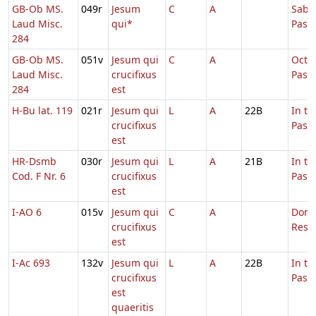
GB-Ob MS.
049r
Jesum
C
A
Sabb.
Laud Misc.
qui*
Pasc
284
GB-Ob MS.
051v
Jesum qui
C
A
Octa
Laud Misc.
crucifixus
Pasc
284
est
H-Bu lat. 119
021r
Jesum qui
L
A
22B
In t
crucifixus
Pasc
est
HR-Dsmb
030r
Jesum qui
L
A
21B
In t
Cod. F Nr. 6
crucifixus
Pasc
est
I-AO 6
015v
Jesum qui
C
A
Dom.
crucifixus
Resur
est
I-Ac 693
132v
Jesum qui
L
A
22B
In t
crucifixus
Pasc
est
quaeritis