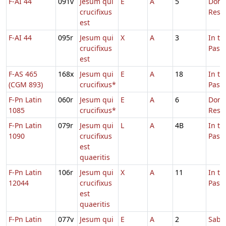
F-AI 44
091v
Jesum qui
E
A
5
Dom.
crucifixus
Resur
est
F-AI 44
095r
Jesum qui
X
A
3
In t
crucifixus
Pasc
est
F-AS 465
168x
Jesum qui
E
A
18
In t
(CGM 893)
crucifixus*
Pasc
F-Pn Latin
060r
Jesum qui
E
A
6
Dom.
1085
crucifixus*
Resur
F-Pn Latin
079r
Jesum qui
L
A
4B
In t
1090
crucifixus
Pasc
est
quaeritis
F-Pn Latin
106r
Jesum qui
X
A
11
In t
12044
crucifixus
Pasc
est
quaeritis
F-Pn Latin
077v
Jesum qui
E
A
2
Sabb