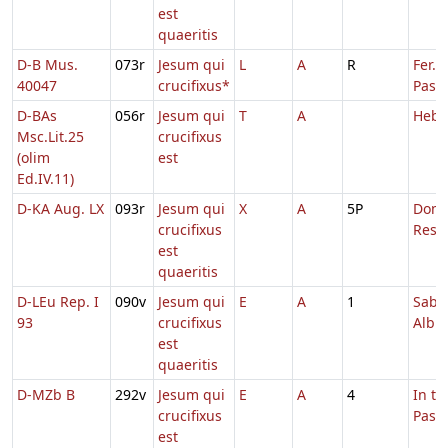
est
quaeritis
D-B Mus.
073r
Jesum qui
L
A
R
Fer. 
40047
crucifixus*
Pasc.
D-BAs
056r
Jesum qui
T
A
Hebd
Msc.Lit.25
crucifixus
(olim
est
Ed.IV.11)
D-KA Aug. LX
093r
Jesum qui
X
A
5P
Dom.
crucifixus
Resur
est
quaeritis
D-LEu Rep. I
090v
Jesum qui
E
A
1
Sabb
93
crucifixus
Albis
est
quaeritis
D-MZb B
292v
Jesum qui
E
A
4
In t
crucifixus
Pasc
est