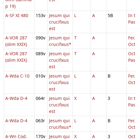
p 19)
A-SF XI 480
153v
Jesum qui
L
A
5B
In t
crucifixus
Pasc
est
A-VOR 287
090v
Jesum qui
T
A
Fer. 2
(olim XXIX)
crucifixus*
Oct.P
A-VOR 287
089v
Jesum qui
T
A
Octa
(olim XXIX)
crucifixus
Pasc
est
A-Wda C-10
010v
Jesum qui
L
A
B
Fer. 4
crucifixus
Oct.P
est
A-Wda D-4
064r
Jesum qui
X
A
3
In t
crucifixus
Pasc
est
A-Wda D-4
063r
Jesum qui
L
A
B
Fer. 4
crucifixus*
Oct.P
A-Wn Cod.
170v
Jesum qui
X
A
3
Octa