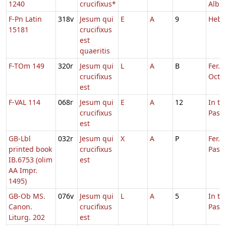
1240
crucifixus*
Albis
F-Pn Latin
318v
Jesum qui
E
A
9
Hebd
15181
crucifixus
est
quaeritis
F-TOm 149
320r
Jesum qui
L
A
B
Fer. 5
crucifixus
Oct.P
est
F-VAL 114
068r
Jesum qui
E
A
12
In t
crucifixus
Pasc
est
GB-Lbl
032r
Jesum qui
X
A
P
Fer. 4
printed book
crucifixus
Pasc
IB.6753 (olim
est
AA Impr.
1495)
GB-Ob MS.
076v
Jesum qui
L
A
5
In t
Canon.
crucifixus
Pasc
Liturg. 202
est