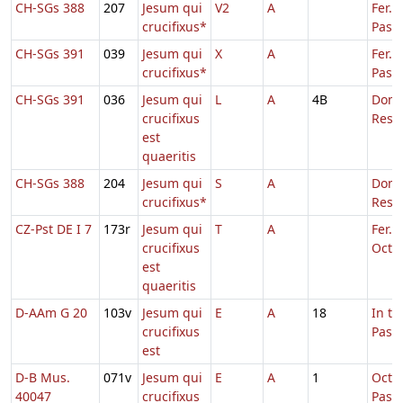
CH-SGs 388
207
Jesum qui
V2
A
Fer. 2
crucifixus*
Pasc
CH-SGs 391
039
Jesum qui
X
A
Fer. 2
crucifixus*
Pasc
CH-SGs 391
036
Jesum qui
L
A
4B
Dom.
crucifixus
Resur
est
quaeritis
CH-SGs 388
204
Jesum qui
S
A
Dom.
crucifixus*
Resur
CZ-Pst DE I 7
173r
Jesum qui
T
A
Fer. 2
crucifixus
Oct.P
est
quaeritis
D-AAm G 20
103v
Jesum qui
E
A
18
In t
crucifixus
Pasc
est
D-B Mus.
071v
Jesum qui
E
A
1
Octa
40047
crucifixus
Pasc