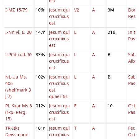
est
I-MZ 15/79
106r
Jesum qui
V2
A
3M
Dom.
crucifixus
Resur
est
I-Nn vi. E. 20
147r
Jesum qui
L
A
21B
In t
crucifixus
Pasc
est
I-PCd cod. 65
334v
Jesum qui
L
A
B
Sabb
crucifixus
Albis
est
NL-Uu Ms.
102v
Jesum qui
L
A
B
Sabb.
406
crucifixus
Pasc
(shelfmark 3
est
J 7)
quaeritis
PL-Kkar Ms.3
012v
Jesum qui
E
A
10
Octa
(rkp. Perg.
crucifixus
Pasc
15)
est
TR-Itks
101r
Jesum qui
T
A
Fer. 2
Deissmann
crucifixus
Oct.P