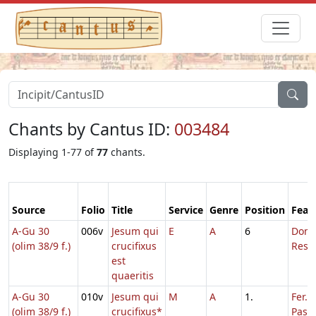
Chants by Cantus ID:
003484
Displaying 1-77 of
77
chants.
Source
Folio
Title
Service
Genre
Position
Feas
A-Gu 30
006v
Jesum qui
E
A
6
Dom.
(olim 38/9 f.)
crucifixus
Resur
est
quaeritis
A-Gu 30
010v
Jesum qui
M
A
1.
Fer. 3
(olim 38/9 f.)
crucifixus*
Pasc