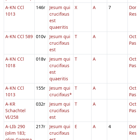
A-KN CCl
146r
Jesum qui
X
A
7
Dom.
1013
crucifixus
Resur
est
quaeritis
A-KN CCl 589
010v
Jesum qui
T
A
Octa
crucifixus
Pasc
est
A-KN CCl
018v
Jesum qui
T
A
Octa
1018
crucifixus
Pasc
est
quaeritis
A-KN CCl
155r
Jesum qui
T
A
Octa
1013
crucifixus*
Pasc
A-KR
032r
Jesum qui
T
A
Octa
Schachtel
crucifixus
Pasc
VI/258
est
A-LIb 290
217r
Jesum qui
E
A
4
Dom.
(olim 183;
crucifixus
Resur
olim Gamma
est