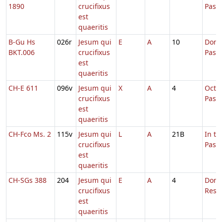
1890
crucifixus
Pasc
est
quaeritis
B-Gu Hs
026r
Jesum qui
E
A
10
Dom.
BKT.006
crucifixus
Pasc
est
quaeritis
CH-E 611
096v
Jesum qui
X
A
4
Octa
crucifixus
Pasc
est
quaeritis
CH-Fco Ms. 2
115v
Jesum qui
L
A
21B
In t
crucifixus
Pasc
est
quaeritis
CH-SGs 388
204
Jesum qui
E
A
4
Dom.
crucifixus
Resur
est
quaeritis