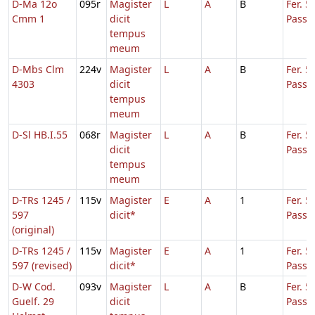
D-Ma 12o
095r
Magister
L
A
B
Fer. 5
Cmm 1
dicit
Passi
tempus
meum
D-Mbs Clm
224v
Magister
L
A
B
Fer. 5
4303
dicit
Passi
tempus
meum
D-Sl HB.I.55
068r
Magister
L
A
B
Fer. 5
dicit
Passi
tempus
meum
D-TRs 1245 /
115v
Magister
E
A
1
Fer. 5
597
dicit*
Passi
(original)
D-TRs 1245 /
115v
Magister
E
A
1
Fer. 5
597 (revised)
dicit*
Passi
D-W Cod.
093v
Magister
L
A
B
Fer. 5
Guelf. 29
dicit
Passi