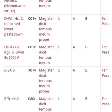
Helmst.
tempus
(Heinemann-
meum
Nr. 32)
D-WIl Hs. 2,
001v
Magister
L
A
B
Fer. 5
detached
dicit
Passi
lower
tempus
pastedown
meum
prope
DK-Kk Gl.
082r
Magister
L
A
B
Fer. 5
Kgl. S. 3449
dicit
Passi
8o [05] V
tempus
meum
E-SA 5
107v
Magister
L
A
B
Fer. 5
dicit
Passi
tempus
meum
prope
E-Tc 44.2
080r
Magister
L
A
B
Fer. 5
dicit
Passi
tempus