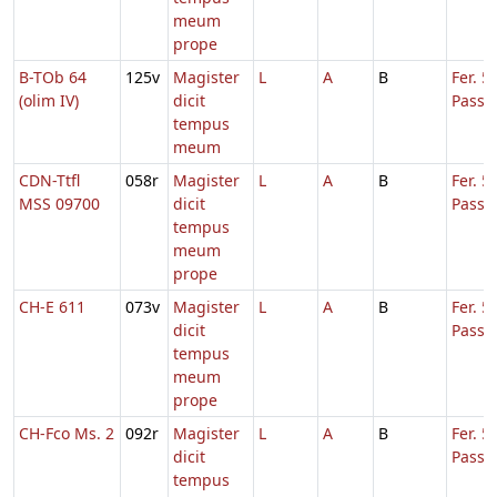
meum
prope
B-TOb 64
125v
Magister
L
A
B
Fer. 5
(olim IV)
dicit
Passi
tempus
meum
CDN-Ttfl
058r
Magister
L
A
B
Fer. 5
MSS 09700
dicit
Passi
tempus
meum
prope
CH-E 611
073v
Magister
L
A
B
Fer. 5
dicit
Passi
tempus
meum
prope
CH-Fco Ms. 2
092r
Magister
L
A
B
Fer. 5
dicit
Passi
tempus