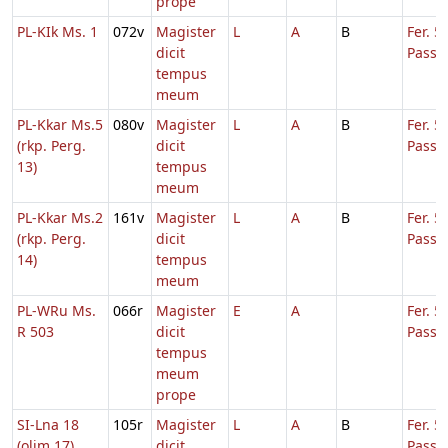
prope
PL-KIk Ms. 1
072v
Magister
L
A
B
Fer. 5
dicit
Passi
tempus
meum
PL-Kkar Ms.5
080v
Magister
L
A
B
Fer. 5
(rkp. Perg.
dicit
Passi
13)
tempus
meum
PL-Kkar Ms.2
161v
Magister
L
A
B
Fer. 5
(rkp. Perg.
dicit
Passi
14)
tempus
meum
PL-WRu Ms.
066r
Magister
E
A
Fer. 5
R 503
dicit
Passi
tempus
meum
prope
SI-Lna 18
105r
Magister
L
A
B
Fer. 5
(olim 17)
dicit
Passi