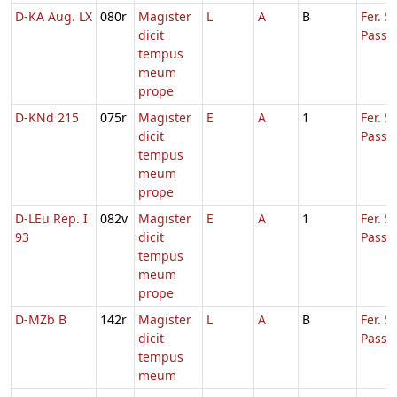
D-KA Aug. LX
080r
Magister
L
A
B
Fer. 5
dicit
Passi
tempus
meum
prope
D-KNd 215
075r
Magister
E
A
1
Fer. 5
dicit
Passi
tempus
meum
prope
D-LEu Rep. I
082v
Magister
E
A
1
Fer. 5
93
dicit
Passi
tempus
meum
prope
D-MZb B
142r
Magister
L
A
B
Fer. 5
dicit
Passi
tempus
meum