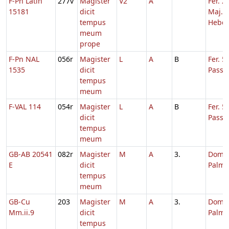
F-Pn Latin
277v
Magister
V2
A
Fer. 2
15181
dicit
Maj.
tempus
Hebd.
meum
prope
F-Pn NAL
056r
Magister
L
A
B
Fer. 5
1535
dicit
Passi
tempus
meum
F-VAL 114
054r
Magister
L
A
B
Fer. 5
dicit
Passi
tempus
meum
GB-AB 20541
082r
Magister
M
A
3.
Dom. 
E
dicit
Palmi
tempus
meum
GB-Cu
203
Magister
M
A
3.
Dom. 
Mm.ii.9
dicit
Palmi
tempus