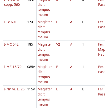
sopp. 560
dicit
Passi
tempus
meum
I-Lc 601
174
Magister
L
A
B
Fer. 5
dicit
Passi
tempus
meum
I-MC 542
185
Magister
V2
A
1
Fer. 4
dicit
Maj.
tempus
Hebd.
meum
I-MZ 15/79
085v
Magister
E
A
1
Fer. 5
dicit
Passi
tempus
meum
I-Nn vi. E. 20
115v
Magister
L
A
B
Fer. 5
dicit
Passi
tempus
meum