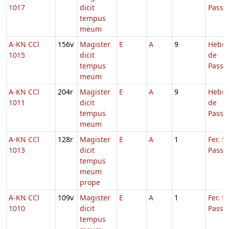
1017
dicit
Passi
tempus
meum
A-KN CCl
156v
Magister
E
A
9
Hebd.
1015
dicit
de
tempus
Passi
meum
A-KN CCl
204r
Magister
E
A
9
Hebd.
1011
dicit
de
tempus
Passi
meum
A-KN CCl
128r
Magister
E
A
1
Fer. 5
1013
dicit
Passi
tempus
meum
prope
A-KN CCl
109v
Magister
E
A
1
Fer. 5
1010
dicit
Passi
tempus