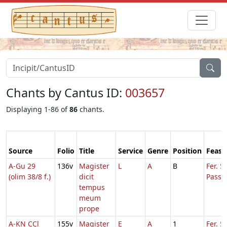
Chants by Cantus ID:
003657
Displaying 1-86 of
86
chants.
Source
Folio
Title
Service
Genre
Position
Feast
A-Gu 29
136v
Magister
L
A
B
Fer. 5
(olim 38/8 f.)
dicit
Passi
tempus
meum
prope
A-KN CCl
155v
Magister
E
A
1
Fer. 5