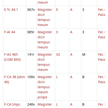
meum
E-Tc 44.1
067v
Magister
E
A
3
Fer. 6
dicit
Passi
tempus
meum
F-AI 44
085r
Magister
X
A
3
Fer. 6
dicit
Passi
tempus
meum
F-AS 465
141r
Magister
V2
A
M
Fer. 5
(CGM 893)
dicit
Passi
tempus
meum
F-CA 38 (olim
100v
Magister
L
A
B
Fer. 5
40)
dicit
Passi
tempus
meum
prope
F-CA Impr.
240v
Magister
L
A
B
Fer. 5