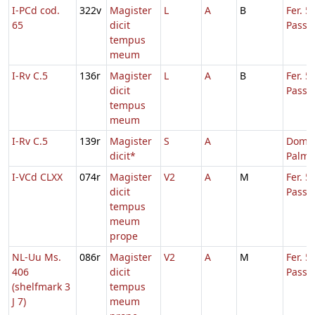
I-PCd cod.
322v
Magister
L
A
B
Fer. 5
65
dicit
Passi
tempus
meum
I-Rv C.5
136r
Magister
L
A
B
Fer. 5
dicit
Passi
tempus
meum
I-Rv C.5
139r
Magister
S
A
Dom. 
dicit*
Palmi
I-VCd CLXX
074r
Magister
V2
A
M
Fer. 5
dicit
Passi
tempus
meum
prope
NL-Uu Ms.
086r
Magister
V2
A
M
Fer. 5
406
dicit
Passi
(shelfmark 3
tempus
J 7)
meum