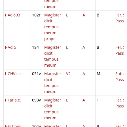
tempus
meum
I-Ac 693
102r
Magister
L
A
B
Fer. 5
dicit
Passi
tempus
meum
prope
I-Ad 5
184
Magister
L
A
B
Fer. 5
dicit
Passi
tempus
meum
I-CHV s.c.
051v
Magister
V2
A
M
Sabb.
dicit
Passi
tempus
meum
I-Far s.c.
098v
Magister
E
A
1
Fer. 5
dicit
Passi
tempus
meum
I-Fl Conv.
104v
Magister
L
A
B
Fer. 5