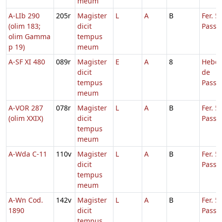
meum
A-LIb 290
205r
Magister
L
A
B
Fer. 5
(olim 183;
dicit
Passi
olim Gamma
tempus
p 19)
meum
A-SF XI 480
089r
Magister
E
A
8
Hebd.
dicit
de
tempus
Passi
meum
A-VOR 287
078r
Magister
L
A
B
Fer. 5
(olim XXIX)
dicit
Passi
tempus
meum
A-Wda C-11
110v
Magister
L
A
B
Fer. 5
dicit
Passi
tempus
meum
A-Wn Cod.
142v
Magister
L
A
B
Fer. 5
1890
dicit
Passi
tempus