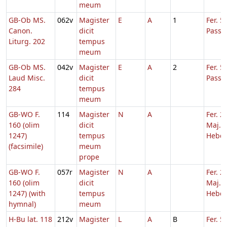
meum
GB-Ob MS.
062v
Magister
E
A
1
Fer. 5
Canon.
dicit
Passi
Liturg. 202
tempus
meum
GB-Ob MS.
042v
Magister
E
A
2
Fer. 5
Laud Misc.
dicit
Passi
284
tempus
meum
GB-WO F.
114
Magister
N
A
Fer. 2
160 (olim
dicit
Maj.
1247)
tempus
Hebd.
(facsimile)
meum
prope
GB-WO F.
057r
Magister
N
A
Fer. 2
160 (olim
dicit
Maj.
1247) (with
tempus
Hebd.
hymnal)
meum
H-Bu lat. 118
212v
Magister
L
A
B
Fer. 5