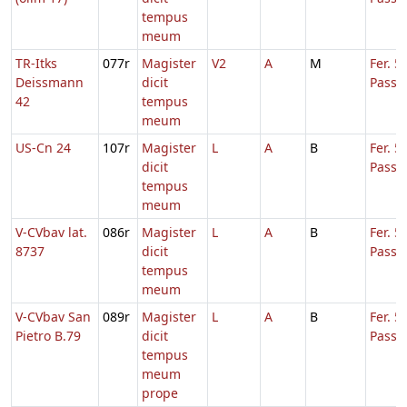
tempus
meum
TR-Itks
077r
Magister
V2
A
M
Fer. 5
Deissmann
dicit
Passi
42
tempus
meum
US-Cn 24
107r
Magister
L
A
B
Fer. 5
dicit
Passi
tempus
meum
V-CVbav lat.
086r
Magister
L
A
B
Fer. 5
8737
dicit
Passi
tempus
meum
V-CVbav San
089r
Magister
L
A
B
Fer. 5
Pietro B.79
dicit
Passi
tempus
meum
prope