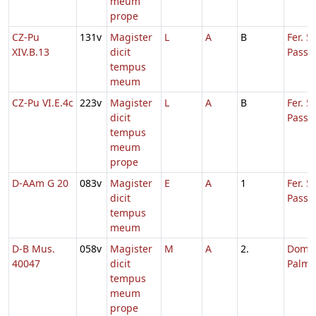
meum
prope
CZ-Pu
131v
Magister
L
A
B
Fer. 5
XIV.B.13
dicit
Passi
tempus
meum
CZ-Pu VI.E.4c
223v
Magister
L
A
B
Fer. 5
dicit
Passi
tempus
meum
prope
D-AAm G 20
083v
Magister
E
A
1
Fer. 5
dicit
Passi
tempus
meum
D-B Mus.
058v
Magister
M
A
2.
Dom. 
40047
dicit
Palmi
tempus
meum
prope