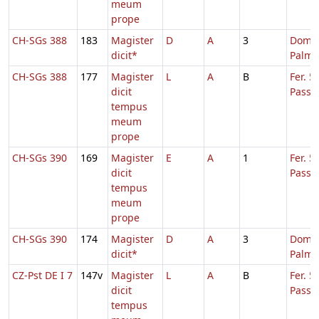
meum
prope
CH-SGs 388
183
Magister
D
A
3
Dom. 
dicit*
Palmi
CH-SGs 388
177
Magister
L
A
B
Fer. 5
dicit
Passi
tempus
meum
prope
CH-SGs 390
169
Magister
E
A
1
Fer. 5
dicit
Passi
tempus
meum
prope
CH-SGs 390
174
Magister
D
A
3
Dom. 
dicit*
Palmi
CZ-Pst DE I 7
147v
Magister
L
A
B
Fer. 5
dicit
Passi
tempus