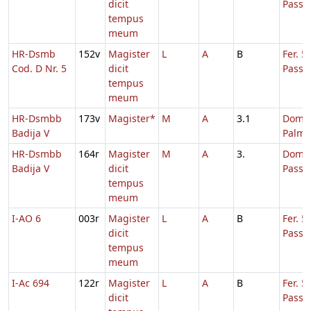
dicit
Passi
tempus
meum
HR-Dsmb
152v
Magister
L
A
B
Fer. 5
Cod. D Nr. 5
dicit
Passi
tempus
meum
HR-Dsmbb
173v
Magister*
M
A
3.1
Dom. 
Badija V
Palmi
HR-Dsmbb
164r
Magister
M
A
3.
Dom. 
Badija V
dicit
Passi
tempus
meum
I-AO 6
003r
Magister
L
A
B
Fer. 5
dicit
Passi
tempus
meum
I-Ac 694
122r
Magister
L
A
B
Fer. 5
dicit
Passi