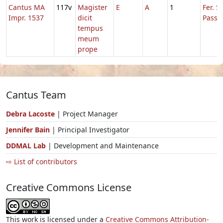
Cantus MA
117v
Magister
E
A
1
Fer. 5
Impr. 1537
dicit
Passi
tempus
meum
prope
Cantus Team
Debra Lacoste
| Project Manager
Jennifer Bain
| Principal Investigator
DDMAL Lab
| Development and Maintenance
⇨ List of contributors
Creative Commons License
This work is licensed under a
Creative Commons Attribution-