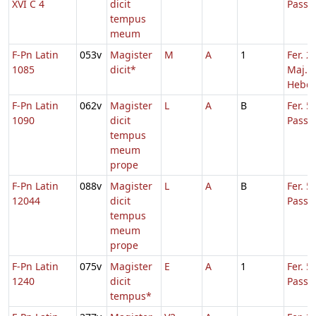
XVI C 4
dicit
Passi
tempus
meum
F-Pn Latin
053v
Magister
M
A
1
Fer. 2
1085
dicit*
Maj.
Hebd.
F-Pn Latin
062v
Magister
L
A
B
Fer. 5
1090
dicit
Passi
tempus
meum
prope
F-Pn Latin
088v
Magister
L
A
B
Fer. 5
12044
dicit
Passi
tempus
meum
prope
F-Pn Latin
075v
Magister
E
A
1
Fer. 5
1240
dicit
Passi
tempus*