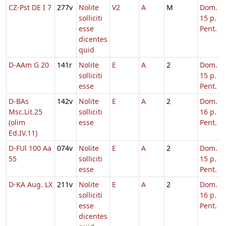
CZ-Pst DE I 7
277v
Nolite
V2
A
M
Dom.
solliciti
15 p.
esse
Pent.
dicentes
quid
D-AAm G 20
141r
Nolite
E
A
2
Dom.
solliciti
15 p.
esse
Pent.
D-BAs
142v
Nolite
E
A
2
Dom.
Msc.Lit.25
solliciti
16 p.
(olim
esse
Pent.
Ed.IV.11)
D-FUl 100 Aa
074v
Nolite
E
A
2
Dom.
55
solliciti
15 p.
esse
Pent.
D-KA Aug. LX
211v
Nolite
E
A
2
Dom.
solliciti
16 p.
esse
Pent.
dicentes