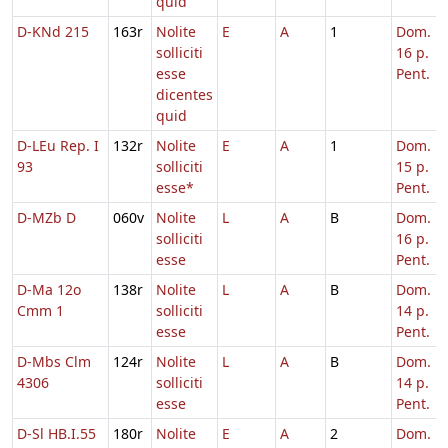
quid
D-KNd 215
163r
Nolite
E
A
1
Dom.
?
solliciti
16 p.
esse
Pent.
dicentes
quid
D-LEu Rep. I
132r
Nolite
E
A
1
Dom.
93
solliciti
15 p.
esse*
Pent.
D-MZb D
060v
Nolite
L
A
B
Dom.
solliciti
16 p.
esse
Pent.
D-Ma 12o
138r
Nolite
L
A
B
Dom.
Cmm 1
solliciti
14 p.
esse
Pent.
D-Mbs Clm
124r
Nolite
L
A
B
Dom.
4306
solliciti
14 p.
esse
Pent.
D-Sl HB.I.55
180r
Nolite
E
A
2
Dom.