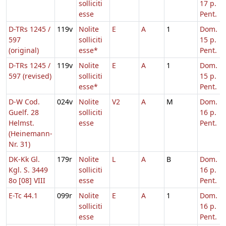
solliciti
17 p.
esse
Pent.
D-TRs 1245 /
119v
Nolite
E
A
1
Dom.
597
solliciti
15 p.
(original)
esse*
Pent.
D-TRs 1245 /
119v
Nolite
E
A
1
Dom.
597 (revised)
solliciti
15 p.
esse*
Pent.
D-W Cod.
024v
Nolite
V2
A
M
Dom.
Guelf. 28
solliciti
16 p.
Helmst.
esse
Pent.
(Heinemann-
Nr. 31)
DK-Kk Gl.
179r
Nolite
L
A
B
Dom.
Kgl. S. 3449
solliciti
16 p.
8o [08] VIII
esse
Pent.
E-Tc 44.1
099r
Nolite
E
A
1
Dom.
?
solliciti
16 p.
esse
Pent.