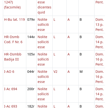
1247)
esse
Pent.
(facsimile)
dicentes
quid
H-Bu lat. 119
079v
Nolite
L
A
B
Dom.
solliciti
13 p.
esse
Pent.
HR-Dsmb
144v
Nolite
L
A
B
Dom.
Cod. F Nr. 6
solliciti
14 p.
esse
Pent.
HR-Dsmbb
105v
Nolite
L
A
B
Dom.
Badija III
solliciti
16 p.
esse
Pent.
I-AO 6
044r
Nolite
V2
A
M
Dom.
solliciti
16 p.
esse
Pent.
I-Ac 694
200r
Nolite
L
A
B
Dom.
solliciti
14 p.
esse
Pent.
I-Ac 693
182r
Nolite
L
A
B
Dom.