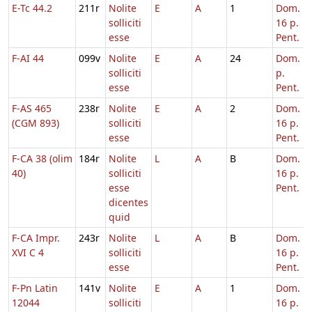
E-Tc 44.2
211r
Nolite
E
A
1
Dom.
solliciti
16 p.
esse
Pent.
F-AI 44
099v
Nolite
E
A
24
Dom.
solliciti
p.
esse
Pent.
F-AS 465
238r
Nolite
E
A
2
Dom.
(CGM 893)
solliciti
16 p.
esse
Pent.
F-CA 38 (olim
184r
Nolite
L
A
B
Dom.
40)
solliciti
16 p.
esse
Pent.
dicentes
quid
F-CA Impr.
243r
Nolite
L
A
B
Dom.
XVI C 4
solliciti
16 p.
esse
Pent.
F-Pn Latin
141v
Nolite
E
A
1
Dom.
12044
solliciti
16 p.