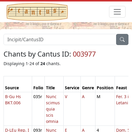
Chants by Cantus ID:
003977
Displaying 1-24 of
24
chants.
Source
Folio
Title
Service
Genre
Position
Feast
B-Gu Hs
035r
Nunc
V
A
M
Fer. 3 in
BKT.006
scimus
Letaniis
quia
scis
omnia
D-LEu Rep. I
093r
Nunc
E
A
4
Dom. 5