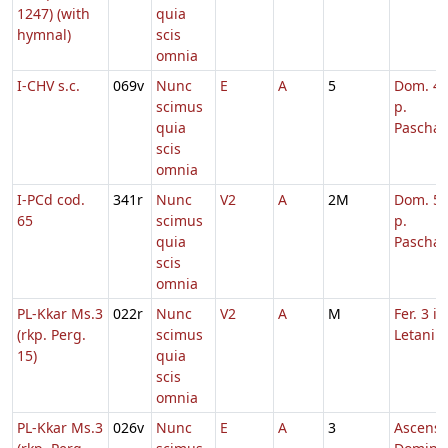
1247) (with
quia
hymnal)
scis
omnia
I-CHV s.c.
069v
Nunc
E
A
5
Dom. 4
scimus
p.
quia
Pascha
scis
omnia
I-PCd cod.
341r
Nunc
V2
A
2M
Dom. 5
65
scimus
p.
quia
Pascha
scis
omnia
PL-Kkar Ms.3
022r
Nunc
V2
A
M
Fer. 3 in
(rkp. Perg.
scimus
Letaniis
15)
quia
scis
omnia
PL-Kkar Ms.3
026v
Nunc
E
A
3
Ascensi