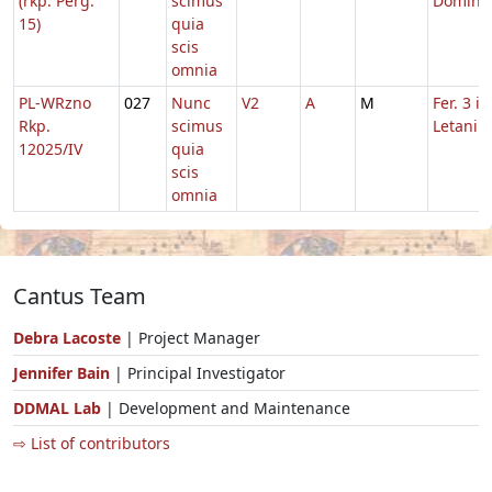
(rkp. Perg.
scimus
Domini,
15)
quia
scis
omnia
PL-WRzno
027
Nunc
V2
A
M
Fer. 3 in
Rkp.
scimus
Letaniis
12025/IV
quia
scis
omnia
Cantus Team
Debra Lacoste
| Project Manager
Jennifer Bain
| Principal Investigator
DDMAL Lab
| Development and Maintenance
⇨ List of contributors