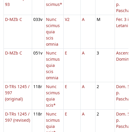
93
scimus*
p.
Pascha
D-MZb C
033v
Nunc
V2
A
M
Fer. 3 in
scimus
Letaniis
quia
scis
omnia
D-MZb C
051v
Nunc
E
A
3
Ascensi
scimus
Domini,
quia
scis
omnia
D-TRs 1245 /
118r
Nunc
E
A
2
Dom. 5
597
scimus
p.
(original)
quia
Pascha
scis*
D-TRs 1245 /
118r
Nunc
E
A
2
Dom. 5
597 (revised)
scimus
p.
quia
Pascha