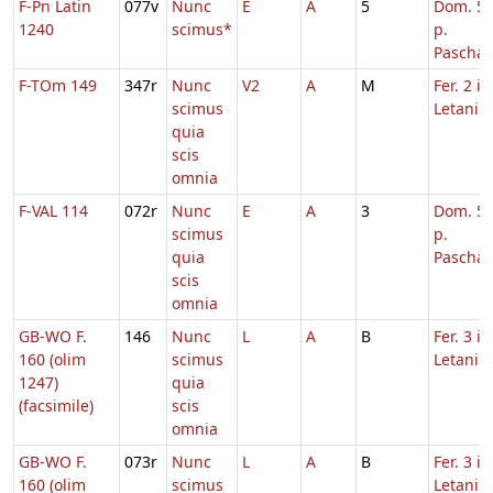
F-Pn Latin
077v
Nunc
E
A
5
Dom. 5
1240
scimus*
p.
Pascha
F-TOm 149
347r
Nunc
V2
A
M
Fer. 2 in
scimus
Letaniis
quia
scis
omnia
F-VAL 114
072r
Nunc
E
A
3
Dom. 5
scimus
p.
quia
Pascha
scis
omnia
GB-WO F.
146
Nunc
L
A
B
Fer. 3 in
160 (olim
scimus
Letaniis
1247)
quia
(facsimile)
scis
omnia
GB-WO F.
073r
Nunc
L
A
B
Fer. 3 in
160 (olim
scimus
Letaniis