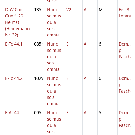
scis*
D-W Cod.
135r
Nunc
V2
A
M
Fer. 3 in
Guelf. 29
scimus
Letaniis
Helmst.
quia
(Heinemann-
scis
Nr. 32)
omnia
E-Tc 44.1
085r
Nunc
E
A
6
Dom. 5
scimus
p.
quia
Pascha
scis
omnia
E-Tc 44.2
102v
Nunc
E
A
6
Dom. 5
scimus
p.
quia
Pascha
scis
omnia
F-AI 44
095r
Nunc
E
A
5
Dom. 5
scimus
p.
quia
Pascha
scis