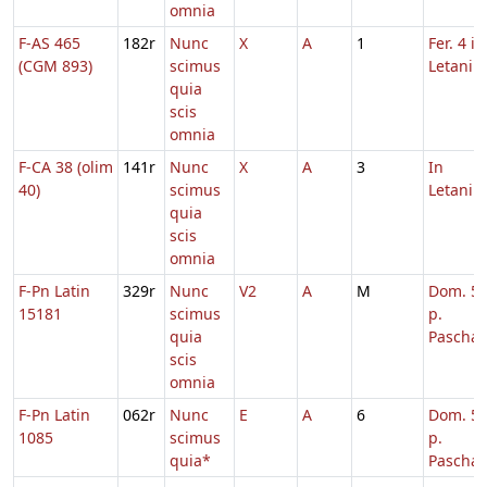
omnia
F-AS 465
182r
Nunc
X
A
1
Fer. 4 in
(CGM 893)
scimus
Letaniis
quia
scis
omnia
F-CA 38 (olim
141r
Nunc
X
A
3
In
40)
scimus
Letaniis
quia
scis
omnia
F-Pn Latin
329r
Nunc
V2
A
M
Dom. 5
15181
scimus
p.
quia
Pascha
scis
omnia
F-Pn Latin
062r
Nunc
E
A
6
Dom. 5
1085
scimus
p.
quia*
Pascha