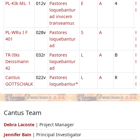
PL-KIk Ms. 1
012v
Pastores
E
A
4
Na
loquebantur
Do
ad invicem
transeamus
PL-WRu I F
028v
Pastores
S
A
H
401
loquebantur
Na
ad
D
TR-Itks
032r
Pastores
L
A
B
Na
Deissmann
loquebantur
Do
42
ad
Cantus
022v
Pastores
L
A
R
Na
GOTTSCHALK
loquebantur*
D
Cantus Team
Debra Lacoste
| Project Manager
Jennifer Bain
| Principal Investigator