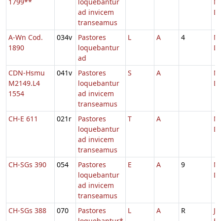
1799**
loquebantur
Na
ad invicem
D
transeamus
A-Wn Cod.
034v
Pastores
L
A
4
Na
1890
loquebantur
D
ad
CDN-Hsmu
041v
Pastores
S
A
Na
M2149.L4
loquebantur
Do
1554
ad invicem
transeamus
CH-E 611
021r
Pastores
T
A
Na
loquebantur
D
ad invicem
transeamus
CH-SGs 390
054
Pastores
E
A
9
Na
loquebantur
D
ad invicem
transeamus
CH-SGs 388
070
Pastores
L
A
R
Jo
loquebantur*
Ev