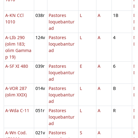
D
A-KN CCl
038r
Pastores
L
A
1B
Di
1010
loquebantur
Na
ad
D
A-LIb 290
124v
Pastores
L
A
4
Na
(olim 183;
loquebantur
D
olim Gamma
ad
p 19)
A-SF XI 480
039r
Pastores
E
A
6
Na
loquebantur
Do
ad
A-VOR 287
014v
Pastores
L
A
B
Na
(olim XXIX)
loquebantur
Do
ad
A-Wda C-11
051r
Pastores
L
A
R
Na
loquebantur
D
ad
A-Wn Cod.
021v
Pastores
S
A
H