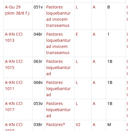
A-Gu 29
051v
Pastores
L
A
B
Di
(olim 38/8 f.)
loquebantur
Na
ad invicem
D
transeamus
A-KN CCl
048r
Pastores
E
A
1
Di
1013
loquebantur
Na
ad invicem
D
transeamus
A-KN CCl
063r
Pastores
L
A
1B
Di
1015
loquebantur
Na
ad
D
A-KN CCl
068v
Pastores
L
A
1B
Di
1011
loquebantur
Na
ad
D
A-KN CCl
053v
Pastores
L
A
1B
Di
1017
loquebantur
Na
ad
D
A-KN CCl
038r
Pastores*
V2
A
M
Di
1010
Na