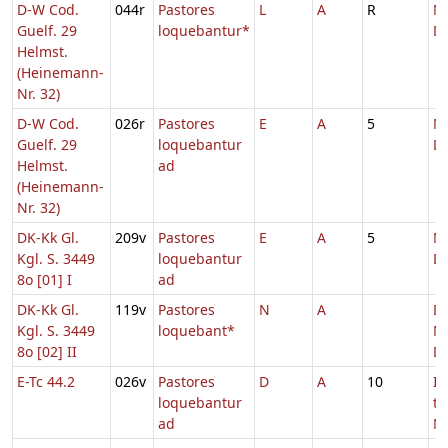
D-W Cod.
044r
Pastores
L
A
R
Na
Guelf. 29
loquebantur*
D
Helmst.
(Heinemann-
Nr. 32)
D-W Cod.
026r
Pastores
E
A
5
Na
Guelf. 29
loquebantur
D
Helmst.
ad
(Heinemann-
Nr. 32)
DK-Kk Gl.
209v
Pastores
E
A
5
Na
Kgl. S. 3449
loquebantur
D
8o [01] I
ad
DK-Kk Gl.
119v
Pastores
N
A
Do
Kgl. S. 3449
loquebant*
Na
8o [02] II
D
E-Tc 44.2
026v
Pastores
D
A
10
In
loquebantur
t
ad
Na