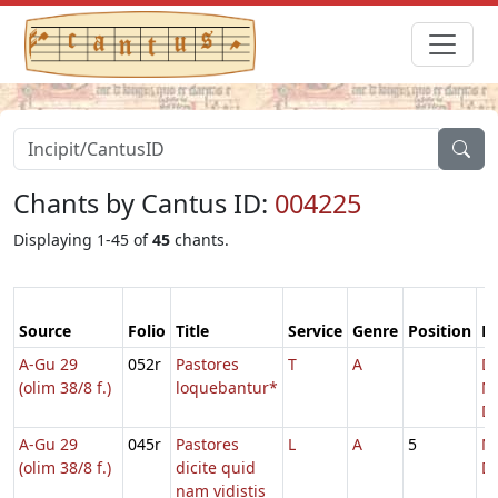
Chants by Cantus ID:
004225
Displaying 1-45 of
45
chants.
Source
Folio
Title
Service
Genre
Position
Fe
A-Gu 29
052r
Pastores
T
A
Do
(olim 38/8 f.)
loquebantur*
Na
D
A-Gu 29
045r
Pastores
L
A
5
Na
(olim 38/8 f.)
dicite quid
D
nam vidistis