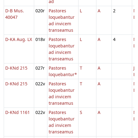
ad
D-B Mus.
020r
Pastores
L
A
2
Na
40047
loquebantur
Do
ad invicem
transeamus
D-KA Aug. LX
018v
Pastores
L
A
4
Na
loquebantur
D
ad invicem
transeamus
D-KNd 215
027r
Pastores
T
A
Jo
loquebantur*
Ev
D-KNd 215
022v
Pastores
T
A
Na
loquebantur
D
ad invicem
transeamus
D-KNd 1161
022v
Pastores
S
A
Na
loquebantur
Do
ad invicem
transeamus