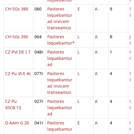
CH-SGs 388
060
Pastores
E
A
9
Na
loquebantur
D
ad invicem
transeamus
CH-SGs 390
064
Pastores
L
A
R
Jo
loquebantur*
Ev
CZ-Pst DE I 7
048r
Pastores
L
A
1
D
loquebantur
Na
ad
CZ-Pu VI.E.4c
077r
Pastores
L
A
4
Na
loquebantur
D
ad invicem
transeamus
CZ-Pu
027r
Pastores
L
A
4
Na
XIV.B.13
loquebantur
D
ad
D-AAm G 20
041r
Pastores
E
A
4
Na
loquebantur
Do