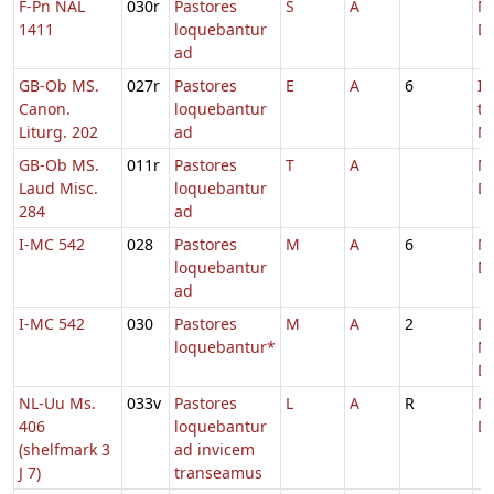
F-Pn NAL
030r
Pastores
S
A
Na
1411
loquebantur
Do
ad
GB-Ob MS.
027r
Pastores
E
A
6
In
Canon.
loquebantur
t
Liturg. 202
ad
Na
GB-Ob MS.
011r
Pastores
T
A
Na
Laud Misc.
loquebantur
D
284
ad
I-MC 542
028
Pastores
M
A
6
Na
loquebantur
Do
ad
I-MC 542
030
Pastores
M
A
2
Do
loquebantur*
Na
D
NL-Uu Ms.
033v
Pastores
L
A
R
Na
406
loquebantur
Do
(shelfmark 3
ad invicem
J 7)
transeamus