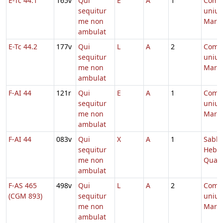
E-Tc 44.1
165v
Qui
E
A
1
Comm
sequitur
unius
me non
Marty
ambulat
E-Tc 44.2
177v
Qui
L
A
2
Comm
sequitur
unius
me non
Marty
ambulat
F-AI 44
121r
Qui
E
A
1
Comm
sequitur
unius
me non
Marty
ambulat
F-AI 44
083v
Qui
X
A
1
Sabb.
sequitur
Hebd.
me non
Quad
ambulat
F-AS 465
498v
Qui
L
A
2
Comm
(CGM 893)
sequitur
unius
me non
Marty
ambulat