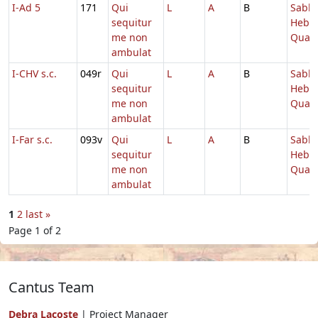
I-Ad 5
171
Qui
L
A
B
Sabb.
sequitur
Hebd.
me non
Quad
ambulat
I-CHV s.c.
049r
Qui
L
A
B
Sabb.
sequitur
Hebd.
me non
Quad
ambulat
I-Far s.c.
093v
Qui
L
A
B
Sabb.
sequitur
Hebd.
me non
Quad
ambulat
1
2
last »
Page 1 of 2
Cantus Team
Debra Lacoste
| Project Manager