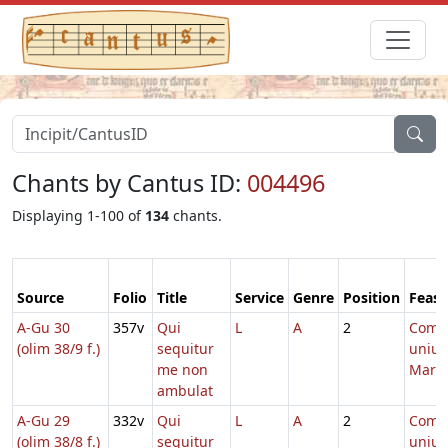
Chants by Cantus ID:
004496
Displaying 1-100 of
134
chants.
Source
Folio
Title
Service
Genre
Position
Feast
A-Gu 30
357v
Qui
L
A
2
Comm
(olim 38/9 f.)
sequitur
unius
me non
Marty
ambulat
A-Gu 29
332v
Qui
L
A
2
Comm
(olim 38/8 f.)
sequitur
unius