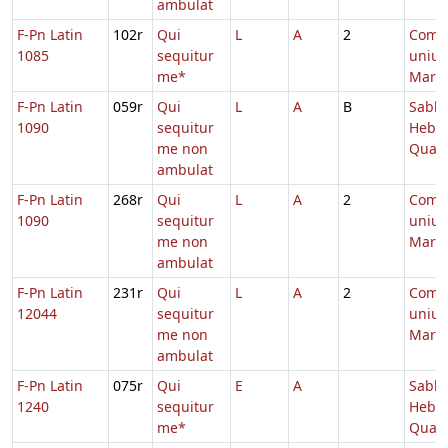
ambulat
F-Pn Latin
102r
Qui
L
A
2
Comm
1085
sequitur
unius
me*
Marty
F-Pn Latin
059r
Qui
L
A
B
Sabb.
1090
sequitur
Hebd.
me non
Quad
ambulat
F-Pn Latin
268r
Qui
L
A
2
Comm
1090
sequitur
unius
me non
Marty
ambulat
F-Pn Latin
231r
Qui
L
A
2
Comm
12044
sequitur
unius
me non
Marty
ambulat
F-Pn Latin
075r
Qui
E
A
Sabb.
1240
sequitur
Hebd.
me*
Quad