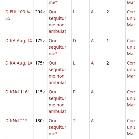
me*
Marty
D-FUl 100 Aa
204v
Qui
L
A
2
Comm
55
sequitur
unius
me non
Marty
ambulat
D-KA Aug. LX
175v
Qui
D
A
1
Comm
sequitur
unius
me*
Marty
D-KA Aug. LX
175r
Qui
L
A
2
Comm
sequitur
unius
me non
Marty
ambulat
D-KNd 1161
115v
Qui
P
A
Comm
sequitur
unius
me non
Marty
ambulat
D-KNd 215
180r
Qui
T
A
Comm
sequitur
unius
me*
Marty