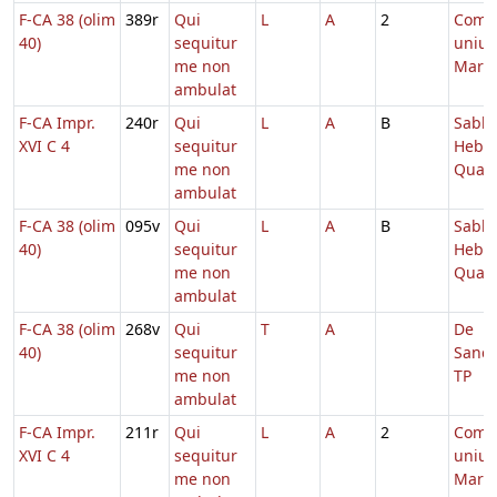
F-CA 38 (olim
389r
Qui
L
A
2
Comm
40)
sequitur
unius
me non
Marty
ambulat
F-CA Impr.
240r
Qui
L
A
B
Sabb.
XVI C 4
sequitur
Hebd.
me non
Quad
ambulat
F-CA 38 (olim
095v
Qui
L
A
B
Sabb.
40)
sequitur
Hebd.
me non
Quad
ambulat
F-CA 38 (olim
268v
Qui
T
A
De
40)
sequitur
Sanct
me non
TP
ambulat
F-CA Impr.
211r
Qui
L
A
2
Comm
XVI C 4
sequitur
unius
me non
Marty