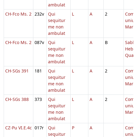
ambulat
CH-Fco Ms. 2
232v
Qui
L
A
2
Comm
sequitur
unius
me non
Marty
ambulat
CH-Fco Ms. 2
087v
Qui
L
A
B
Sabb.
sequitur
Hebd.
me non
Quad
ambulat
CH-SGs 391
181
Qui
L
A
2
Comm
sequitur
unius
me non
Marty
ambulat
CH-SGs 388
373
Qui
L
A
2
Comm
sequitur
unius
me non
Marty
ambulat
CZ-Pu VI.E.4c
017r
Qui
P
A
Comm
sequitur
unius