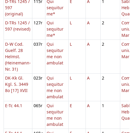
D-TRs 1245 /
115r
Qui
E
A
1
Sabb.
597
sequitur
Hebd.
(original)
me*
Quad
D-TRs 1245 /
127r
Qui
L
A
2
Comm
597 (revised)
sequitur
unius
me*
Marty
D-W Cod.
037r
Qui
L
A
2
Comm
Guelf. 28
sequitur
unius
Helmst.
me non
Marty
(Heinemann-
ambulat
Nr. 31)
DK-Kk Gl.
023r
Qui
L
A
2
Comm
Kgl. S. 3449
sequitur
unius
8o [17] XVII
me non
Marty
ambulat
E-Tc 44.1
065r
Qui
E
A
1
Sabb.
sequitur
Hebd.
me non
Quad
ambulat