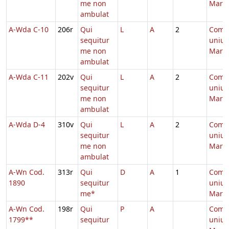
me non
Marty
ambulat
A-Wda C-10
206r
Qui
L
A
2
Comm
sequitur
unius
me non
Marty
ambulat
A-Wda C-11
202v
Qui
L
A
2
Comm
sequitur
unius
me non
Marty
ambulat
A-Wda D-4
310v
Qui
L
A
2
Comm
sequitur
unius
me non
Marty
ambulat
A-Wn Cod.
313r
Qui
D
A
1
Comm
1890
sequitur
unius
me*
Marty
A-Wn Cod.
198r
Qui
P
A
Comm
1799**
sequitur
unius