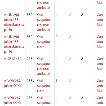
me non
Marty
ambulat
A-LIb 290
382r
Qui
L
A
2
Comm
(olim 183;
sequitur
unius
olim Gamma
me non
Marty
p 19)
ambulat
A-LIb 290
382r
Qui
P
A
Comm
(olim 183;
sequitur
unius
olim Gamma
me*
Marty
p 19)
A-SF XI 480
263r
Qui
L
A
2
Comm
sequitur
unius
me non
Marty
ambulat
A-VOR 287
233v
Qui
T
A
Comm
(olim XXIX)
sequitur
unius
me*
Marty
A-VOR 287
233r
Qui
L
A
2
Comm
(olim XXIX)
sequitur
unius