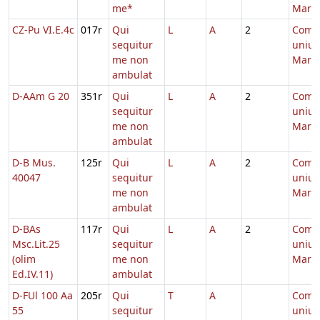
me*
Marty
CZ-Pu VI.E.4c
017r
Qui
L
A
2
Comm
sequitur
unius
me non
Marty
ambulat
D-AAm G 20
351r
Qui
L
A
2
Comm
sequitur
unius
me non
Marty
ambulat
D-B Mus.
125r
Qui
L
A
2
Comm
40047
sequitur
unius
me non
Marty
ambulat
D-BAs
117r
Qui
L
A
2
Comm
Msc.Lit.25
sequitur
unius
(olim
me non
Marty
Ed.IV.11)
ambulat
D-FUl 100 Aa
205r
Qui
T
A
Comm
55
sequitur
unius