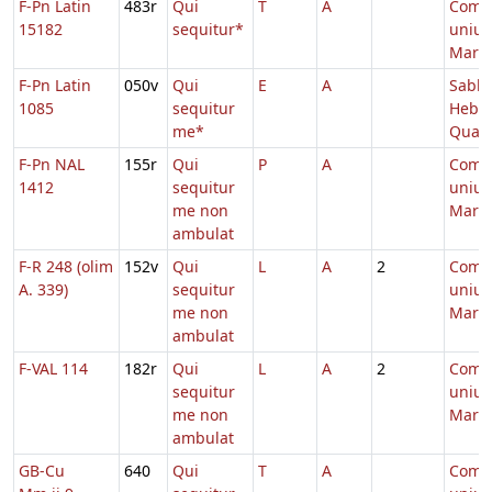
F-Pn Latin
483r
Qui
T
A
Comm
15182
sequitur*
unius
Marty
F-Pn Latin
050v
Qui
E
A
Sabb.
1085
sequitur
Hebd.
me*
Quad
F-Pn NAL
155r
Qui
P
A
Comm
1412
sequitur
unius
me non
Marty
ambulat
F-R 248 (olim
152v
Qui
L
A
2
Comm
A. 339)
sequitur
unius
me non
Marty
ambulat
F-VAL 114
182r
Qui
L
A
2
Comm
sequitur
unius
me non
Marty
ambulat
GB-Cu
640
Qui
T
A
Comm