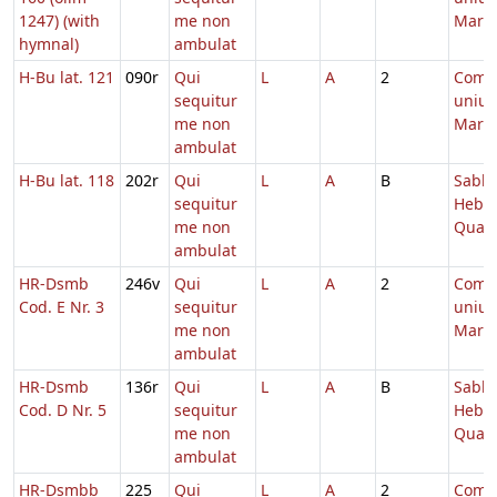
1247) (with
me non
Marty
hymnal)
ambulat
H-Bu lat. 121
090r
Qui
L
A
2
Comm
sequitur
unius
me non
Marty
ambulat
H-Bu lat. 118
202r
Qui
L
A
B
Sabb.
sequitur
Hebd.
me non
Quad
ambulat
HR-Dsmb
246v
Qui
L
A
2
Comm
Cod. E Nr. 3
sequitur
unius
me non
Marty
ambulat
HR-Dsmb
136r
Qui
L
A
B
Sabb.
Cod. D Nr. 5
sequitur
Hebd.
me non
Quad
ambulat
HR-Dsmbb
225
Qui
L
A
2
Comm