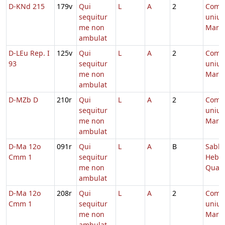
D-KNd 215
179v
Qui
L
A
2
Comm
sequitur
unius
me non
Marty
ambulat
D-LEu Rep. I
125v
Qui
L
A
2
Comm
93
sequitur
unius
me non
Marty
ambulat
D-MZb D
210r
Qui
L
A
2
Comm
sequitur
unius
me non
Marty
ambulat
D-Ma 12o
091r
Qui
L
A
B
Sabb.
Cmm 1
sequitur
Hebd.
me non
Quad
ambulat
D-Ma 12o
208r
Qui
L
A
2
Comm
Cmm 1
sequitur
unius
me non
Marty
ambulat