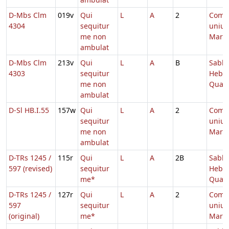
D-Mbs Clm
019v
Qui
L
A
2
Comm
4304
sequitur
unius
me non
Marty
ambulat
D-Mbs Clm
213v
Qui
L
A
B
Sabb.
4303
sequitur
Hebd.
me non
Quad
ambulat
D-Sl HB.I.55
157w
Qui
L
A
2
Comm
sequitur
unius
me non
Marty
ambulat
D-TRs 1245 /
115r
Qui
L
A
2B
Sabb.
597 (revised)
sequitur
Hebd.
me*
Quad
D-TRs 1245 /
127r
Qui
L
A
2
Comm
597
sequitur
unius
(original)
me*
Marty