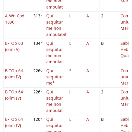
me non
Marty
ambulat
A-Wn Cod.
313r
Qui
L
A
2
Comm
1890
sequitur
unius
me non
Marty
ambulabit
B-TOb 63
134r
Qui
L
A
B
Sabb.
(olim V)
sequitur
Hebd.
me non
Quad
ambulat
B-TOb 64
226v
Qui
S
A
Comm
(olim IV)
sequitur
unius
me*
Marty
B-TOb 64
226r
Qui
L
A
2
Comm
(olim IV)
sequitur
unius
me non
Marty
ambulat
B-TOb 64
120r
Qui
L
A
B
Sabb.
(olim IV)
sequitur
Hebd.
me non
Quad