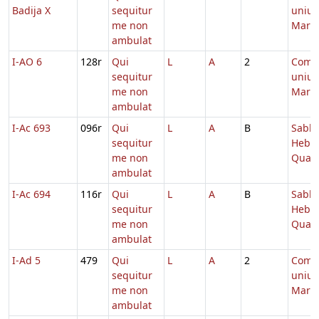
Badija X
sequitur
unius
me non
Marty
ambulat
I-AO 6
128r
Qui
L
A
2
Comm
sequitur
unius
me non
Marty
ambulat
I-Ac 693
096r
Qui
L
A
B
Sabb.
sequitur
Hebd.
me non
Quad
ambulat
I-Ac 694
116r
Qui
L
A
B
Sabb.
sequitur
Hebd.
me non
Quad
ambulat
I-Ad 5
479
Qui
L
A
2
Comm
sequitur
unius
me non
Marty
ambulat