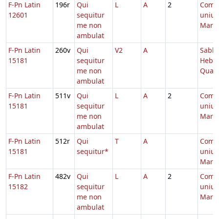
F-Pn Latin
196r
Qui
L
A
2
Comm
12601
sequitur
unius
me non
Marty
ambulat
F-Pn Latin
260v
Qui
V2
A
Sabb.
15181
sequitur
Hebd.
me non
Quad
ambulat
F-Pn Latin
511v
Qui
L
A
2
Comm
15181
sequitur
unius
me non
Marty
ambulat
F-Pn Latin
512r
Qui
T
A
Comm
15181
sequitur*
unius
Marty
F-Pn Latin
482v
Qui
L
A
2
Comm
15182
sequitur
unius
me non
Marty
ambulat