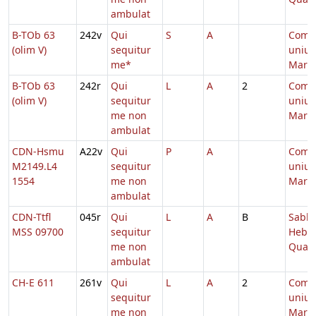
ambulat
B-TOb 63
242v
Qui
S
A
Comm
(olim V)
sequitur
unius
me*
Marty
B-TOb 63
242r
Qui
L
A
2
Comm
(olim V)
sequitur
unius
me non
Marty
ambulat
CDN-Hsmu
A22v
Qui
P
A
Comm
M2149.L4
sequitur
unius
1554
me non
Marty
ambulat
CDN-Ttfl
045r
Qui
L
A
B
Sabb.
MSS 09700
sequitur
Hebd.
me non
Quad
ambulat
CH-E 611
261v
Qui
L
A
2
Comm
sequitur
unius
me non
Marty