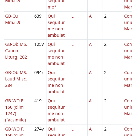
Mm.ii.9
sequitur
unius
me*
Marty
GB-Cu
639
Qui
L
A
2
Comm
Mm.ii.9
sequitur
unius
me non
Marty
ambulat
GB-Ob MS.
125v
Qui
L
A
2
Comm
Canon.
sequitur
unius
Liturg. 202
me non
Marty
ambulat
GB-Ob MS.
094r
Qui
L
A
2
Comm
Laud Misc.
sequitur
unius
284
me non
Marty
ambulat
GB-WO F.
419
Qui
L
A
2
Comm
160 (olim
sequitur
unius
1247)
me non
Marty
(facsimile)
ambulat
GB-WO F.
274v
Qui
L
A
2
Comm
160 (olim
sequitur
unius