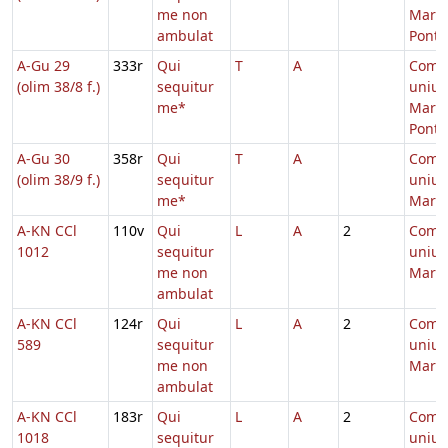
me non
Marty
ambulat
Pontif
A-Gu 29
333r
Qui
T
A
Comm
(olim 38/8 f.)
sequitur
unius
me*
Marty
Pontif
A-Gu 30
358r
Qui
T
A
Comm
(olim 38/9 f.)
sequitur
unius
me*
Marty
A-KN CCl
110v
Qui
L
A
2
Comm
1012
sequitur
unius
me non
Marty
ambulat
A-KN CCl
124r
Qui
L
A
2
Comm
589
sequitur
unius
me non
Marty
ambulat
A-KN CCl
183r
Qui
L
A
2
Comm
1018
sequitur
unius