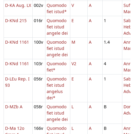
D-KA Aug. LX
002v
Quomodo
V
A
Suff.
fiet istud*
Mari
D-KNd 215
016r
Quomodo
E
A
1
Sabb
fiet istud
Hebd
angele dei
Adv.
D-KNd 1161
100v
Quomodo
M
A
1.4
Annu
fiet istud
Mari
angele dei
D-KNd 1161
103r
Quomodo
V2
A
4
Annu
fiet*
Mari
D-LEu Rep. I
056r
Quomodo
E
A
1
Sabb
93
fiet istud
Hebd
angelus
Adv.
dei*
D-MZb A
058r
Quomodo
L
A
B
Dom.
fiet istud
Adve
angele dei
D-Ma 12o
166v
Quomodo
L
A
B
Annu