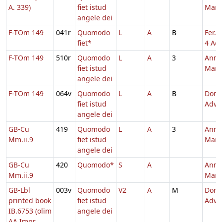
A. 339)
fiet istud
Mari
angele dei
F-TOm 149
041r
Quomodo
L
A
B
Fer. 
fiet*
4 Adv
F-TOm 149
510r
Quomodo
L
A
3
Annu
fiet istud
Mari
angele dei
F-TOm 149
064v
Quomodo
L
A
B
Dom.
fiet istud
Adve
angele dei
GB-Cu
419
Quomodo
L
A
3
Annu
Mm.ii.9
fiet istud
Mari
angele dei
GB-Cu
420
Quomodo*
S
A
Annu
Mm.ii.9
Mari
GB-Lbl
003v
Quomodo
V2
A
M
Dom.
printed book
fiet istud
Adve
IB.6753 (olim
angele dei
AA Impr.