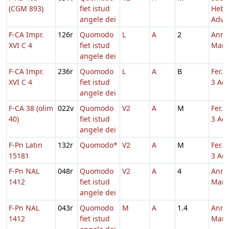
(CGM 893)
fiet istud
Hebd
angele dei
Adv.
F-CA Impr.
126r
Quomodo
L
A
2
Annu
XVI C 4
fiet istud
Mari
angele dei
F-CA Impr.
236r
Quomodo
L
A
B
Fer. 
XVI C 4
fiet istud
3 Adv
angele dei
F-CA 38 (olim
022v
Quomodo
V2
A
M
Fer. 
40)
fiet istud
3 Adv
angele dei
F-Pn Latin
132r
Quomodo*
V2
A
M
Fer. 
15181
3 Adv
F-Pn NAL
048r
Quomodo
V2
A
4
Annu
1412
fiet istud
Mari
angele dei
F-Pn NAL
043r
Quomodo
M
A
1.4
Annu
1412
fiet istud
Mari