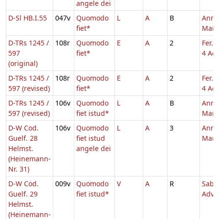
angele dei
D-Sl HB.I.55
047v
Quomodo
L
A
B
Annu
fiet*
Mari
D-TRs 1245 /
108r
Quomodo
E
A
2
Fer. 
597
fiet*
4 Adv
(original)
D-TRs 1245 /
108r
Quomodo
E
A
2
Fer. 
597 (revised)
fiet*
4 Adv
D-TRs 1245 /
106v
Quomodo
L
A
B
Annu
597 (revised)
fiet istud*
Mari
D-W Cod.
106v
Quomodo
L
A
3
Annu
Guelf. 28
fiet istud
Mari
Helmst.
angele dei
(Heinemann-
Nr. 31)
D-W Cod.
009v
Quomodo
V
A
R
Sabb
Guelf. 29
fiet istud*
Adve
Helmst.
(Heinemann-