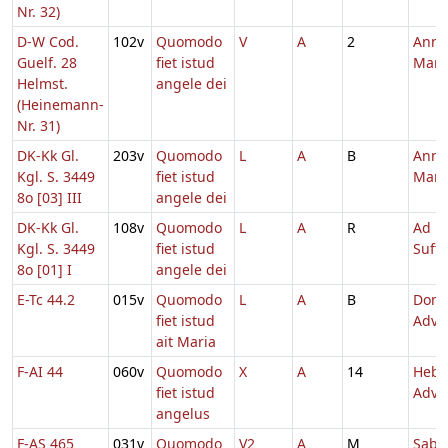
Nr. 32)
D-W Cod.
102v
Quomodo
V
A
2
Annu
Guelf. 28
fiet istud
Mari
Helmst.
angele dei
(Heinemann-
Nr. 31)
DK-Kk Gl.
203v
Quomodo
L
A
B
Annu
Kgl. S. 3449
fiet istud
Mari
8o [03] III
angele dei
DK-Kk Gl.
108v
Quomodo
L
A
R
Ad
Kgl. S. 3449
fiet istud
Suff
8o [01] I
angele dei
E-Tc 44.2
015v
Quomodo
L
A
B
Dom.
fiet istud
Adve
ait Maria
F-AI 44
060v
Quomodo
X
A
14
Hebd
fiet istud
Adve
angelus
F-AS 465
031v
Quomodo
V2
A
M
Sabb