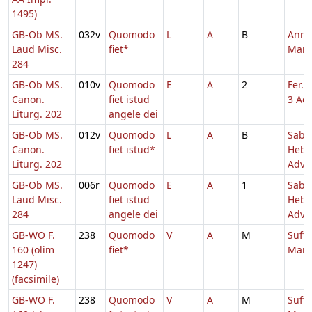
1495)
GB-Ob MS.
032v
Quomodo
L
A
B
Annu
Laud Misc.
fiet*
Mari
284
GB-Ob MS.
010v
Quomodo
E
A
2
Fer. 
Canon.
fiet istud
3 Adv
Liturg. 202
angele dei
GB-Ob MS.
012v
Quomodo
L
A
B
Sabb
Canon.
fiet istud*
Hebd
Liturg. 202
Adv.
GB-Ob MS.
006r
Quomodo
E
A
1
Sabb
Laud Misc.
fiet istud
Hebd
284
angele dei
Adv.
GB-WO F.
238
Quomodo
V
A
M
Suff.
160 (olim
fiet*
Mari
1247)
(facsimile)
GB-WO F.
238
Quomodo
V
A
M
Suff.