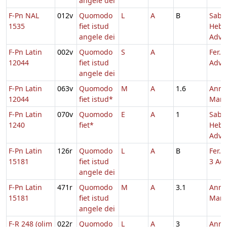
angele dei
F-Pn NAL
012v
Quomodo
L
A
B
Sabb
1535
fiet istud
Hebd
angele dei
Adv.
F-Pn Latin
002v
Quomodo
S
A
Fer. 4
12044
fiet istud
Adve
angele dei
F-Pn Latin
063v
Quomodo
M
A
1.6
Annu
12044
fiet istud*
Mari
F-Pn Latin
070v
Quomodo
E
A
1
Sabb
1240
fiet*
Hebd
Adv.
F-Pn Latin
126r
Quomodo
L
A
B
Fer. 
15181
fiet istud
3 Adv
angele dei
F-Pn Latin
471r
Quomodo
M
A
3.1
Annu
15181
fiet istud
Mari
angele dei
F-R 248 (olim
022r
Quomodo
L
A
3
Annu