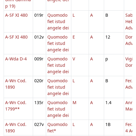
p 19)
A-SF XI 480
019r
Quomodo
L
A
B
Sabb
fiet istud
Hebd
angele dei
Adv.
A-SF XI 480
012v
Quomodo
E
A
12
Dom.
fiet istud
Adve
angele dei
A-Wda D-4
009r
Quomodo
V
A
p
Vigil
fiet istud
Domi
angele dei
A-Wn Cod.
020r
Quomodo
L
A
B
Fer. 4
1890
fiet istud
Adve
angele dei
A-Wn Cod.
135r
Quomodo
M
A
1.4
Annu
1799**
fiet istud
Mari
angele dei
A-Wn Cod.
027v
Quomodo
L
A
1B
Fer. 
1890
fiet*
4 Adv