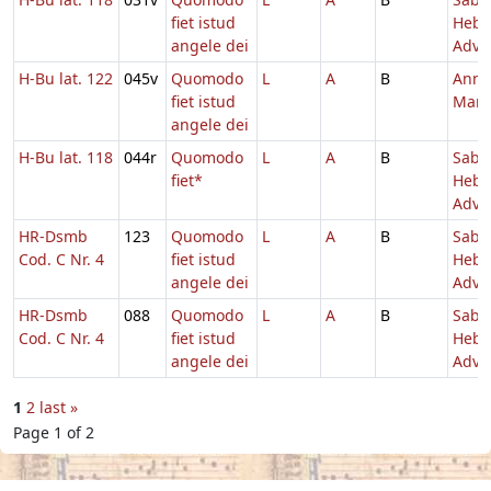
fiet istud
Hebd
angele dei
Adv.
H-Bu lat. 122
045v
Quomodo
L
A
B
Annu
fiet istud
Mari
angele dei
H-Bu lat. 118
044r
Quomodo
L
A
B
Sabb
fiet*
Hebd
Adv.
HR-Dsmb
123
Quomodo
L
A
B
Sabb
Cod. C Nr. 4
fiet istud
Hebd
angele dei
Adv.
HR-Dsmb
088
Quomodo
L
A
B
Sabb
Cod. C Nr. 4
fiet istud
Hebd
angele dei
Adv.
1
2
last »
Page 1 of 2