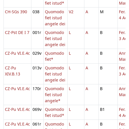
fiet istud*
Mari
CH-SGs 390
038
Quomodo
V2
A
M
Fer. 
fiet istud
4 Adv
angele dei
CZ-Pst DE I 7
001r
Quomodo
L
A
B
Fer. 
fiet istud
3 Adv
angele dei
CZ-Pu VI.E.4c
029v
Quomodo
L
A
B
Annu
fiet*
Mari
CZ-Pu
013v
Quomodo
L
A
B
Fer. 
XIV.B.13
fiet istud
3 Adv
angele dei
CZ-Pu VI.E.4c
170r
Quomodo
L
A
B
Annu
fiet istud
Mari
angele*
CZ-Pu VI.E.4c
069v
Quomodo
L
A
B1
Fer. 
fiet istud*
4 Adv
CZ-Pu VI.E.4c
061r
Quomodo
L
A
B
Fer. 