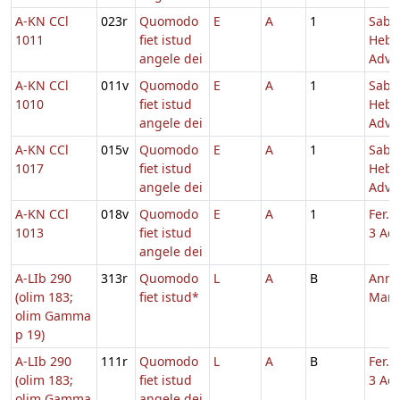
A-KN CCl
023r
Quomodo
E
A
1
Sabb
1011
fiet istud
Hebd
angele dei
Adv.
A-KN CCl
011v
Quomodo
E
A
1
Sabb
1010
fiet istud
Hebd
angele dei
Adv.
A-KN CCl
015v
Quomodo
E
A
1
Sabb
1017
fiet istud
Hebd
angele dei
Adv.
A-KN CCl
018v
Quomodo
E
A
1
Fer. 
1013
fiet istud
3 Adv
angele dei
A-LIb 290
313r
Quomodo
L
A
B
Annu
(olim 183;
fiet istud*
Mari
olim Gamma
p 19)
A-LIb 290
111r
Quomodo
L
A
B
Fer. 
(olim 183;
fiet istud
3 Adv
olim Gamma
angele dei