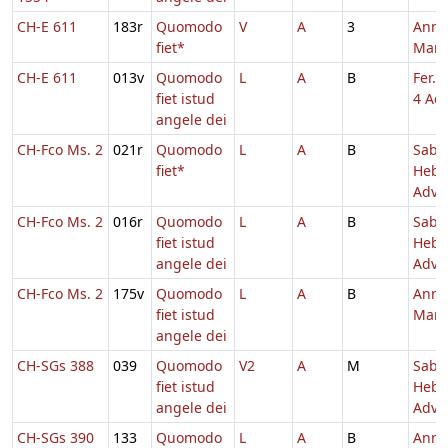
CH-E 611
183r
Quomodo
V
A
3
Annu
fiet*
Mari
CH-E 611
013v
Quomodo
L
A
B
Fer. 
fiet istud
4 Adv
angele dei
CH-Fco Ms. 2
021r
Quomodo
L
A
B
Sabb
fiet*
Hebd
Adv.
CH-Fco Ms. 2
016r
Quomodo
L
A
B
Sabb
fiet istud
Hebd
angele dei
Adv.
CH-Fco Ms. 2
175v
Quomodo
L
A
B
Annu
fiet istud
Mari
angele dei
CH-SGs 388
039
Quomodo
V2
A
M
Sabb
fiet istud
Hebd
angele dei
Adv.
CH-SGs 390
133
Quomodo
L
A
B
Annu