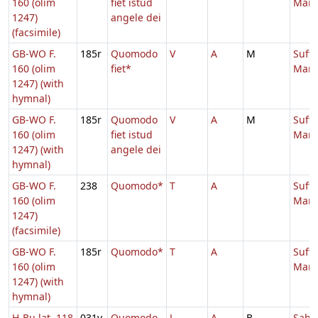
160 (olim
fiet istud
Mari
1247)
angele dei
(facsimile)
GB-WO F.
185r
Quomodo
V
A
M
Suff.
160 (olim
fiet*
Mari
1247) (with
hymnal)
GB-WO F.
185r
Quomodo
V
A
M
Suff.
160 (olim
fiet istud
Mari
1247) (with
angele dei
hymnal)
GB-WO F.
238
Quomodo*
T
A
Suff.
160 (olim
Mari
1247)
(facsimile)
GB-WO F.
185r
Quomodo*
T
A
Suff.
160 (olim
Mari
1247) (with
hymnal)
H-Bu lat. 118
031v
Quomodo
L
A
B
Sabb