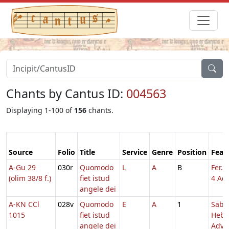
Chants by Cantus ID:
004563
Displaying 1-100 of
156
chants.
Source
Folio
Title
Service
Genre
Position
Feas
A-Gu 29
030r
Quomodo
L
A
B
Fer. 
(olim 38/8 f.)
fiet istud
4 Adv
angele dei
A-KN CCl
028v
Quomodo
E
A
1
Sabb
1015
fiet istud
Hebd
angele dei
Adv.