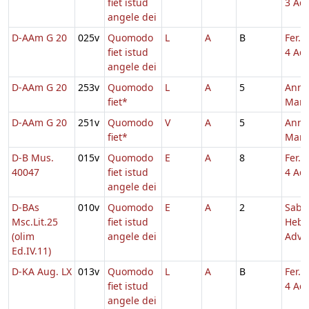
fiet istud
3 Adv
angele dei
D-AAm G 20
025v
Quomodo
L
A
B
Fer. 
fiet istud
4 Adv
angele dei
D-AAm G 20
253v
Quomodo
L
A
5
Annu
fiet*
Mari
D-AAm G 20
251v
Quomodo
V
A
5
Annu
fiet*
Mari
D-B Mus.
015v
Quomodo
E
A
8
Fer. 
40047
fiet istud
4 Adv
angele dei
D-BAs
010v
Quomodo
E
A
2
Sabb
Msc.Lit.25
fiet istud
Hebd
(olim
angele dei
Adv.
Ed.IV.11)
D-KA Aug. LX
013v
Quomodo
L
A
B
Fer. 
fiet istud
4 Adv
angele dei