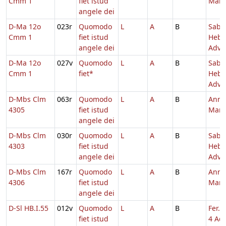
Cmm 1
fiet istud
Mari
angele dei
D-Ma 12o
023r
Quomodo
L
A
B
Sabb
Cmm 1
fiet istud
Hebd
angele dei
Adv.
D-Ma 12o
027v
Quomodo
L
A
B
Sabb
Cmm 1
fiet*
Hebd
Adv.
D-Mbs Clm
063r
Quomodo
L
A
B
Annu
4305
fiet istud
Mari
angele dei
D-Mbs Clm
030r
Quomodo
L
A
B
Sabb
4303
fiet istud
Hebd
angele dei
Adv.
D-Mbs Clm
167r
Quomodo
L
A
B
Annu
4306
fiet istud
Mari
angele dei
D-Sl HB.I.55
012v
Quomodo
L
A
B
Fer. 
fiet istud
4 Adv