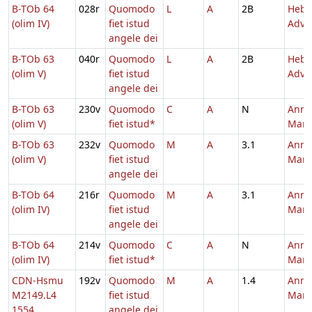
B-TOb 64
028r
Quomodo
L
A
2B
Hebd
(olim IV)
fiet istud
Adve
angele dei
B-TOb 63
040r
Quomodo
L
A
2B
Hebd
(olim V)
fiet istud
Adve
angele dei
B-TOb 63
230v
Quomodo
C
A
N
Annu
(olim V)
fiet istud*
Mari
B-TOb 63
232v
Quomodo
M
A
3.1
Annu
(olim V)
fiet istud
Mari
angele dei
B-TOb 64
216r
Quomodo
M
A
3.1
Annu
(olim IV)
fiet istud
Mari
angele dei
B-TOb 64
214v
Quomodo
C
A
N
Annu
(olim IV)
fiet istud*
Mari
CDN-Hsmu
192v
Quomodo
M
A
1.4
Annu
M2149.L4
fiet istud
Mari
1554
angele dei