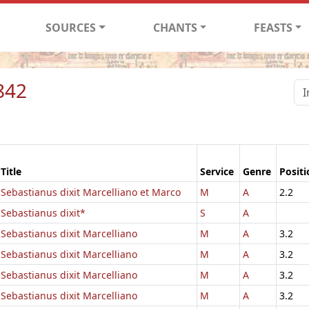
SOURCES
CHANTS
FEASTS
842
Title
Service
Genre
Positi
Sebastianus dixit Marcelliano et Marco
M
A
2.2
Sebastianus dixit*
S
A
Sebastianus dixit Marcelliano
M
A
3.2
Sebastianus dixit Marcelliano
M
A
3.2
Sebastianus dixit Marcelliano
M
A
3.2
Sebastianus dixit Marcelliano
M
A
3.2