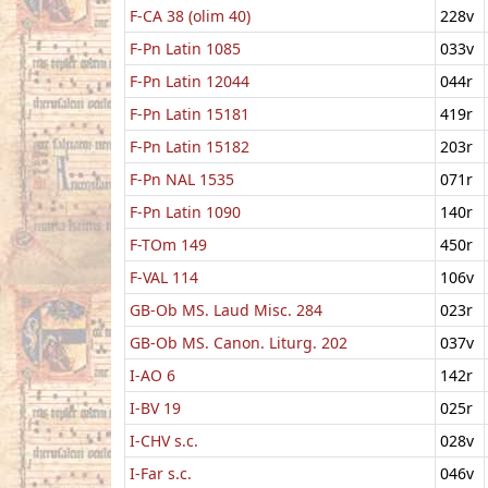
F-CA 38 (olim 40)
228v
F-Pn Latin 1085
033v
F-Pn Latin 12044
044r
F-Pn Latin 15181
419r
F-Pn Latin 15182
203r
F-Pn NAL 1535
071r
F-Pn Latin 1090
140r
F-TOm 149
450r
F-VAL 114
106v
GB-Ob MS. Laud Misc. 284
023r
GB-Ob MS. Canon. Liturg. 202
037v
I-AO 6
142r
I-BV 19
025r
I-CHV s.c.
028v
I-Far s.c.
046v