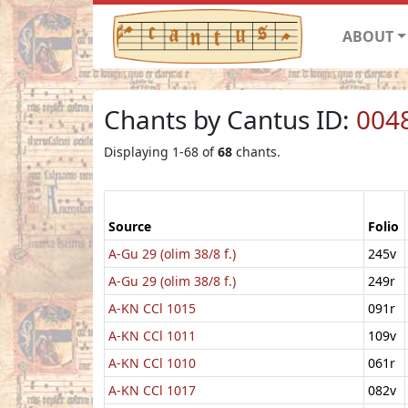
ABOUT
Chants by Cantus ID:
004
Displaying 1-68 of
68
chants.
Source
Folio
A-Gu 29 (olim 38/8 f.)
245v
A-Gu 29 (olim 38/8 f.)
249r
A-KN CCl 1015
091r
A-KN CCl 1011
109v
A-KN CCl 1010
061r
A-KN CCl 1017
082v