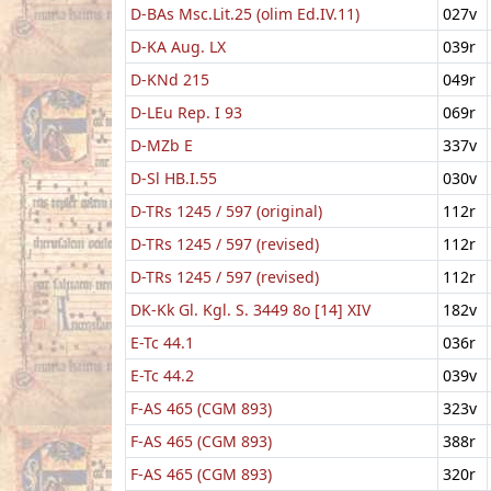
D-BAs Msc.Lit.25 (olim Ed.IV.11)
027v
D-KA Aug. LX
039r
D-KNd 215
049r
D-LEu Rep. I 93
069r
D-MZb E
337v
D-Sl HB.I.55
030v
D-TRs 1245 / 597 (original)
112r
D-TRs 1245 / 597 (revised)
112r
D-TRs 1245 / 597 (revised)
112r
DK-Kk Gl. Kgl. S. 3449 8o [14] XIV
182v
E-Tc 44.1
036r
E-Tc 44.2
039v
F-AS 465 (CGM 893)
323v
F-AS 465 (CGM 893)
388r
F-AS 465 (CGM 893)
320r