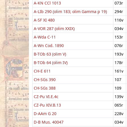
A-KN CCl 1013
073r
A-LIb 290 (olim 183; olim Gamma p 19)
294r
A-SF XI 480
116v
A-VOR 287 (olim XXIX)
034v
A-Wda C-11
153r
A-Wn Cod. 1890
076r
B-TOb 63 (olim V)
193v
B-TOb 64 (olim IV)
178r
CH-E 611
161v
CH-SGs 390
107
CH-SGs 388
109
CZ-Pu VI.E.4c
139v
CZ-Pu XIV.B.13
065r
D-AAm G 20
228v
D-B Mus. 40047
034v