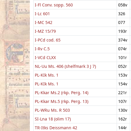
I-Fl Conv. sopp. 560
058v
I-Lc 601
326
I-MC 542
077
I-MZ 15/79
193r
I-PCd cod. 65
374v
I-Rv C.5
074r
I-VCd CLXX
101r
NL-Uu Ms. 406 (shelfmark 3 J 7)
052r
PL-KIk Ms. 1
153v
PL-KIk Ms. 1
154v
PL-Kkar Ms.2 (rkp. Perg. 14)
221r
PL-Kkar Ms.5 (rkp. Perg. 13)
107r
PL-WRu Ms. R 503
130v
SI-Lna 18 (olim 17)
162r
TR-Itks Deissmann 42
144r