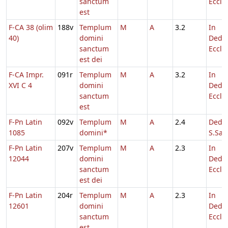
sanctum
Eccl.
est
F-CA 38 (olim
188v
Templum
M
A
3.2
In
40)
domini
Dedic
sanctum
Eccl.
est dei
F-CA Impr.
091r
Templum
M
A
3.2
In
XVI C 4
domini
Dedic
sanctum
Eccl.
est
F-Pn Latin
092v
Templum
M
A
2.4
Dedic
1085
domini*
S.Salv
F-Pn Latin
207v
Templum
M
A
2.3
In
12044
domini
Dedic
sanctum
Eccl.
est dei
F-Pn Latin
204r
Templum
M
A
2.3
In
12601
domini
Dedic
sanctum
Eccl.
est