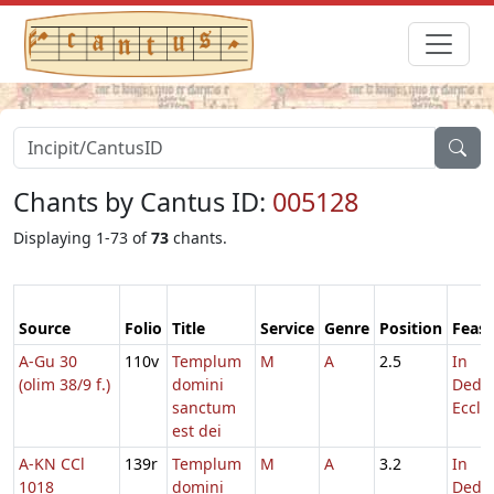
Chants by Cantus ID:
005128
Displaying 1-73 of
73
chants.
Source
Folio
Title
Service
Genre
Position
Feast
A-Gu 30
110v
Templum
M
A
2.5
In
(olim 38/9 f.)
domini
Dedic
sanctum
Eccl.
est dei
A-KN CCl
139r
Templum
M
A
3.2
In
1018
domini
Dedic