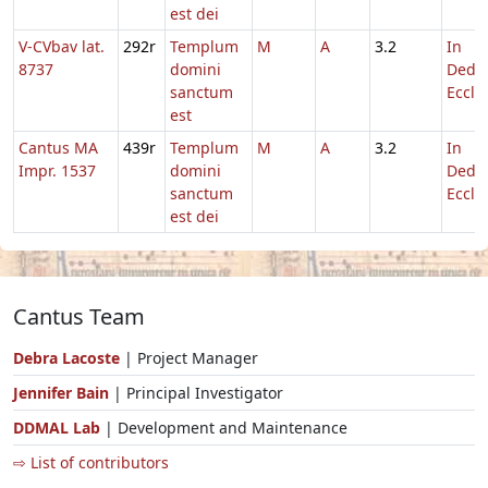
est dei
V-CVbav lat.
292r
Templum
M
A
3.2
In
8737
domini
Dedic
sanctum
Eccl.
est
Cantus MA
439r
Templum
M
A
3.2
In
Impr. 1537
domini
Dedic
sanctum
Eccl.
est dei
Cantus Team
Debra Lacoste
| Project Manager
Jennifer Bain
| Principal Investigator
DDMAL Lab
| Development and Maintenance
⇨ List of contributors