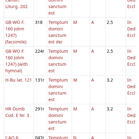
Liturg. 202
sanctum
Eccl.
est
GB-WO F.
318
Templum
M
A
2.5
In
160 (olim
domini
Dedic
1247)
sanctum
Eccl.
(facsimile)
est dei
GB-WO F.
224r
Templum
M
A
2.5
In
160 (olim
domini
Dedic
1247) (with
sanctum
Eccl.
hymnal)
est
H-Bu lat. 121
131r
Templum
M
A
3.2
In
domini
Dedic
sanctum
Eccl.
est
HR-Dsmb
291r
Templum
M
A
3.2
In
Cod. E Nr. 3
domini
Dedic
sanctum
Eccl.
est
I-AO 6
047r
Templum
N
A
In