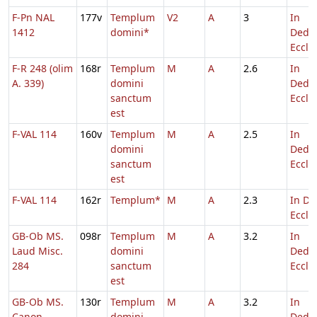
F-Pn NAL
177v
Templum
V2
A
3
In
1412
domini*
Dedic
Eccl.
F-R 248 (olim
168r
Templum
M
A
2.6
In
A. 339)
domini
Dedic
sanctum
Eccl.
est
F-VAL 114
160v
Templum
M
A
2.5
In
domini
Dedic
sanctum
Eccl.
est
F-VAL 114
162r
Templum*
M
A
2.3
In De
Eccl.,
GB-Ob MS.
098r
Templum
M
A
3.2
In
Laud Misc.
domini
Dedic
284
sanctum
Eccl.
est
GB-Ob MS.
130r
Templum
M
A
3.2
In
Canon.
domini
Dedic