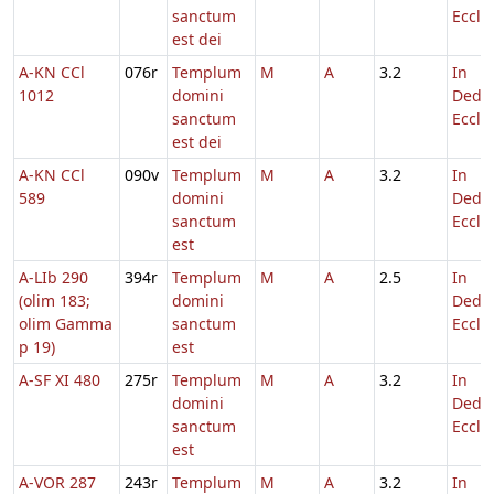
sanctum
Eccl.
est dei
A-KN CCl
076r
Templum
M
A
3.2
In
1012
domini
Dedic
sanctum
Eccl.
est dei
A-KN CCl
090v
Templum
M
A
3.2
In
589
domini
Dedic
sanctum
Eccl.
est
A-LIb 290
394r
Templum
M
A
2.5
In
(olim 183;
domini
Dedic
olim Gamma
sanctum
Eccl.
p 19)
est
A-SF XI 480
275r
Templum
M
A
3.2
In
domini
Dedic
sanctum
Eccl.
est
A-VOR 287
243r
Templum
M
A
3.2
In