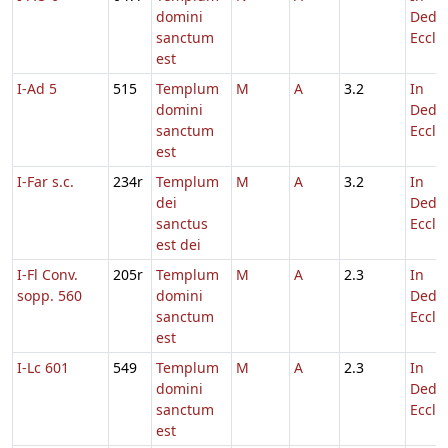
domini
Dedic
sanctum
Eccl.
est
I-Ad 5
515
Templum
M
A
3.2
In
domini
Dedic
sanctum
Eccl.
est
I-Far s.c.
234r
Templum
M
A
3.2
In
dei
Dedic
sanctus
Eccl.
est dei
I-Fl Conv.
205r
Templum
M
A
2.3
In
sopp. 560
domini
Dedic
sanctum
Eccl.
est
I-Lc 601
549
Templum
M
A
2.3
In
domini
Dedic
sanctum
Eccl.
est