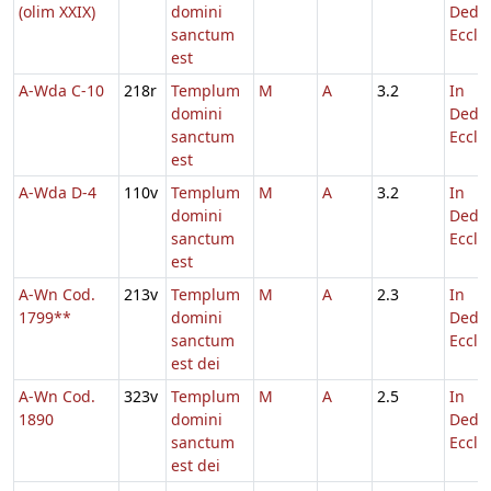
(olim XXIX)
domini
Dedic
sanctum
Eccl.
est
A-Wda C-10
218r
Templum
M
A
3.2
In
domini
Dedic
sanctum
Eccl.
est
A-Wda D-4
110v
Templum
M
A
3.2
In
domini
Dedic
sanctum
Eccl.
est
A-Wn Cod.
213v
Templum
M
A
2.3
In
1799**
domini
Dedic
sanctum
Eccl.
est dei
A-Wn Cod.
323v
Templum
M
A
2.5
In
1890
domini
Dedic
sanctum
Eccl.
est dei