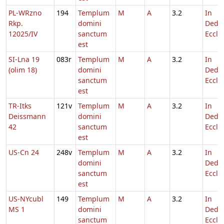
PL-WRzno
194
Templum
M
A
3.2
In
Rkp.
domini
Dedic
12025/IV
sanctum
Eccl.
est
SI-Lna 19
083r
Templum
M
A
3.2
In
(olim 18)
domini
Dedic
sanctum
Eccl.
est
TR-Itks
121v
Templum
M
A
3.2
In
Deissmann
domini
Dedic
42
sanctum
Eccl.
est
US-Cn 24
248v
Templum
M
A
3.2
In
domini
Dedic
sanctum
Eccl.
est
US-NYcubl
149
Templum
M
A
3.2
In
MS 1
domini
Dedic
sanctum
Eccl.