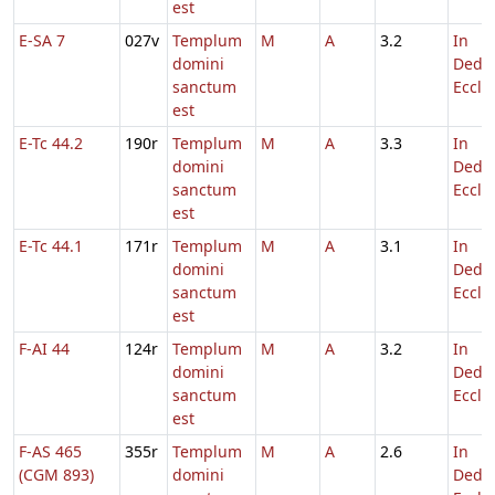
est
E-SA 7
027v
Templum
M
A
3.2
In
domini
Dedic
sanctum
Eccl.
est
E-Tc 44.2
190r
Templum
M
A
3.3
In
domini
Dedic
sanctum
Eccl.
est
E-Tc 44.1
171r
Templum
M
A
3.1
In
domini
Dedic
sanctum
Eccl.
est
F-AI 44
124r
Templum
M
A
3.2
In
domini
Dedic
sanctum
Eccl.
est
F-AS 465
355r
Templum
M
A
2.6
In
(CGM 893)
domini
Dedic