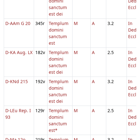
domini
Dedic
sanctum
Eccl.
est dei
D-AAm G 20
345r
Templum
M
A
3.2
In
domini
Dedic
sanctum
Eccl.
est
D-KA Aug. LX
182v
Templum
M
A
2.5
In
domini
Dedic
sanctum
Eccl.
est dei
D-KNd 215
192v
Templum
M
A
3.2
In
domini
Dedic
sanctum
Eccl.
est dei
D-LEu Rep. I
129r
Templum
M
A
2.5
In
93
domini
Dedic
sanctum
Eccl.
est*
D-Ma 12o
219r
Templum
M
A
3.2
In