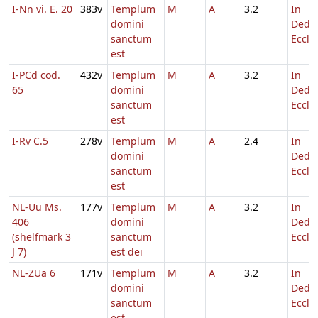
I-Nn vi. E. 20
383v
Templum
M
A
3.2
In
domini
Dedic
sanctum
Eccl.
est
I-PCd cod.
432v
Templum
M
A
3.2
In
65
domini
Dedic
sanctum
Eccl.
est
I-Rv C.5
278v
Templum
M
A
2.4
In
domini
Dedic
sanctum
Eccl.
est
NL-Uu Ms.
177v
Templum
M
A
3.2
In
406
domini
Dedic
(shelfmark 3
sanctum
Eccl.
J 7)
est dei
NL-ZUa 6
171v
Templum
M
A
3.2
In
domini
Dedic
sanctum
Eccl.
est