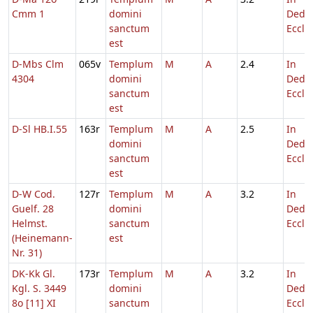
Cmm 1
domini
Dedic
sanctum
Eccl.
est
D-Mbs Clm
065v
Templum
M
A
2.4
In
4304
domini
Dedic
sanctum
Eccl.
est
D-Sl HB.I.55
163r
Templum
M
A
2.5
In
domini
Dedic
sanctum
Eccl.
est
D-W Cod.
127r
Templum
M
A
3.2
In
Guelf. 28
domini
Dedic
Helmst.
sanctum
Eccl.
(Heinemann-
est
Nr. 31)
DK-Kk Gl.
173r
Templum
M
A
3.2
In
Kgl. S. 3449
domini
Dedic
8o [11] XI
sanctum
Eccl.