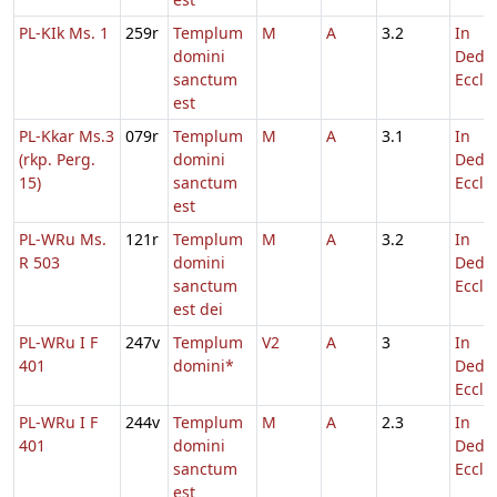
PL-KIk Ms. 1
259r
Templum
M
A
3.2
In
domini
Dedic
sanctum
Eccl.
est
PL-Kkar Ms.3
079r
Templum
M
A
3.1
In
(rkp. Perg.
domini
Dedic
15)
sanctum
Eccl.
est
PL-WRu Ms.
121r
Templum
M
A
3.2
In
R 503
domini
Dedic
sanctum
Eccl.
est dei
PL-WRu I F
247v
Templum
V2
A
3
In
401
domini*
Dedic
Eccl.
PL-WRu I F
244v
Templum
M
A
2.3
In
401
domini
Dedic
sanctum
Eccl.
est