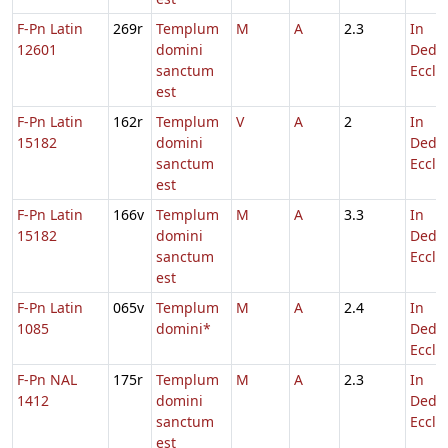
F-Pn Latin
269r
Templum
M
A
2.3
In
12601
domini
Dedic
sanctum
Eccl.
est
F-Pn Latin
162r
Templum
V
A
2
In
15182
domini
Dedic
sanctum
Eccl.
est
F-Pn Latin
166v
Templum
M
A
3.3
In
15182
domini
Dedic
sanctum
Eccl.
est
F-Pn Latin
065v
Templum
M
A
2.4
In
1085
domini*
Dedic
Eccl.
F-Pn NAL
175r
Templum
M
A
2.3
In
1412
domini
Dedic
sanctum
Eccl.
est