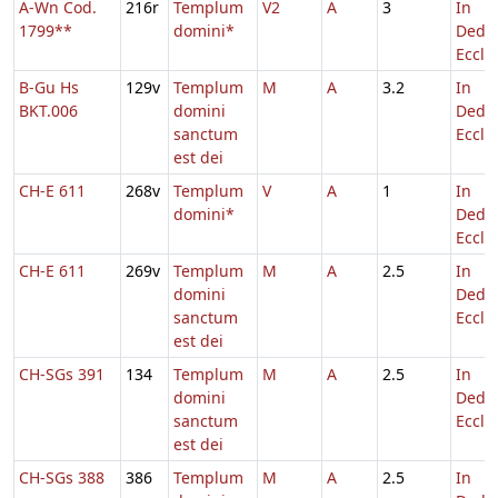
A-Wn Cod.
216r
Templum
V2
A
3
In
1799**
domini*
Dedic
Eccl.
B-Gu Hs
129v
Templum
M
A
3.2
In
BKT.006
domini
Dedic
sanctum
Eccl.
est dei
CH-E 611
268v
Templum
V
A
1
In
domini*
Dedic
Eccl.
CH-E 611
269v
Templum
M
A
2.5
In
domini
Dedic
sanctum
Eccl.
est dei
CH-SGs 391
134
Templum
M
A
2.5
In
domini
Dedic
sanctum
Eccl.
est dei
CH-SGs 388
386
Templum
M
A
2.5
In