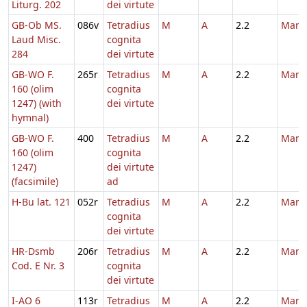
Liturg. 202
dei virtute
GB-Ob MS.
086v
Tetradius
M
A
2.2
Marti
Laud Misc.
cognita
284
dei virtute
GB-WO F.
265r
Tetradius
M
A
2.2
Marti
160 (olim
cognita
1247) (with
dei virtute
hymnal)
GB-WO F.
400
Tetradius
M
A
2.2
Marti
160 (olim
cognita
1247)
dei virtute
(facsimile)
ad
H-Bu lat. 121
052r
Tetradius
M
A
2.2
Marti
cognita
dei virtute
HR-Dsmb
206r
Tetradius
M
A
2.2
Marti
Cod. E Nr. 3
cognita
dei virtute
I-AO 6
113r
Tetradius
M
A
2.2
Marti