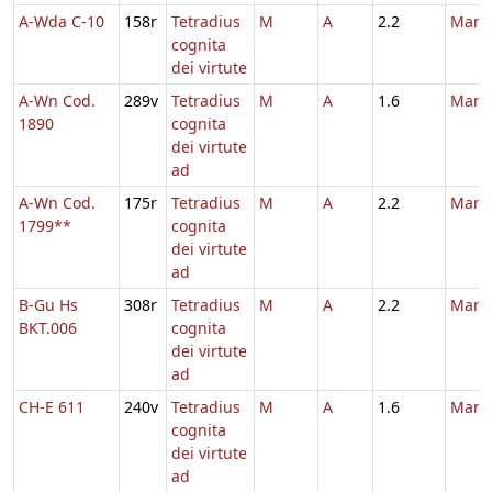
A-Wda C-10
158r
Tetradius
M
A
2.2
Marti
cognita
dei virtute
A-Wn Cod.
289v
Tetradius
M
A
1.6
Marti
1890
cognita
dei virtute
ad
A-Wn Cod.
175r
Tetradius
M
A
2.2
Marti
1799**
cognita
dei virtute
ad
B-Gu Hs
308r
Tetradius
M
A
2.2
Marti
BKT.006
cognita
dei virtute
ad
CH-E 611
240v
Tetradius
M
A
1.6
Marti
cognita
dei virtute
ad