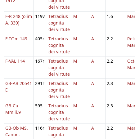
1412
cognita
dei virtute
F-R 248 (olim
119v
Tetradius
M
A
1.6
Marti
A. 339)
cognita
dei virtute
F-TOm 149
405r
Tetradius
M
A
2.2
Relat
cognita
Marti
dei virtute
F-VAL 114
167r
Tetradius
M
A
2.2
Octa
cognita
Marti
dei virtute
GB-AB 20541
291r
Tetradius
M
A
2.3
Marti
E
cognita
dei virtute
GB-Cu
595
Tetradius
M
A
2.3
Marti
Mm.ii.9
cognita
dei virtute
GB-Ob MS.
116r
Tetradius
M
A
2.2
Marti
Canon.
cognita