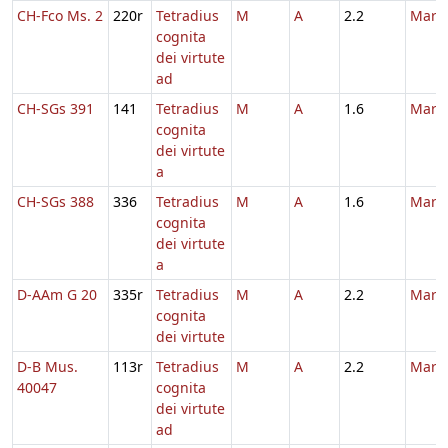
CH-Fco Ms. 2
220r
Tetradius
M
A
2.2
Marti
cognita
dei virtute
ad
CH-SGs 391
141
Tetradius
M
A
1.6
Marti
cognita
dei virtute
a
CH-SGs 388
336
Tetradius
M
A
1.6
Marti
cognita
dei virtute
a
D-AAm G 20
335r
Tetradius
M
A
2.2
Marti
cognita
dei virtute
D-B Mus.
113r
Tetradius
M
A
2.2
Marti
40047
cognita
dei virtute
ad