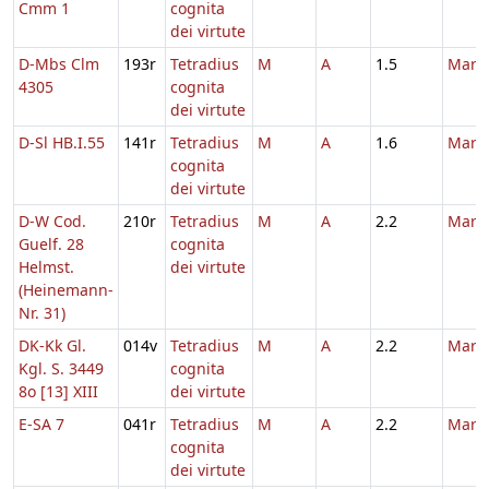
Cmm 1
cognita
dei virtute
D-Mbs Clm
193r
Tetradius
M
A
1.5
Marti
4305
cognita
dei virtute
D-Sl HB.I.55
141r
Tetradius
M
A
1.6
Marti
cognita
dei virtute
D-W Cod.
210r
Tetradius
M
A
2.2
Marti
Guelf. 28
cognita
Helmst.
dei virtute
(Heinemann-
Nr. 31)
DK-Kk Gl.
014v
Tetradius
M
A
2.2
Marti
Kgl. S. 3449
cognita
8o [13] XIII
dei virtute
E-SA 7
041r
Tetradius
M
A
2.2
Marti
cognita
dei virtute