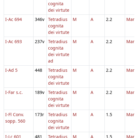
cognita
dei virtute
I-Ac 694
346v
Tetradius
M
A
2.2
Marti
cognita
dei virtute
I-Ac 693
237v
Tetradius
M
A
2.2
Marti
cognita
dei virtute
ad
I-Ad 5
448
Tetradius
M
A
2.2
Marti
cognita
dei virtute
I-Far s.c.
189v
Tetradius
M
A
2.2
Marti
cognita
dei virtute
I-Fl Conv.
173r
Tetradius
M
A
1.5
Marti
sopp. 560
cognita
dei virtute
I-Lc 601
481
Tetradius
M
A
1.5
Marti