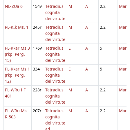
NL-ZUa 6
154v
Tetradius
M
A
2.2
Marti
cognita
dei virtute
PL-KIk Ms. 1
245r
Tetradius
M
A
2.2
Marti
cognita
dei virtute
PL-Kkar Ms.3
176v
Tetradius
E
A
5
Marti
(rkp. Perg.
cognita
15)
dei virtute
PL-Kkar Ms.1
334
Tetradius
E
A
5
Marti
(rkp. Perg.
cognita
12)
dei virtute
PL-WRu I F
228r
Tetradius
M
A
2.2
Marti
401
cognita
dei virtute
PL-WRu Ms.
207r
Tetradius
M
A
2.2
Marti
R 503
cognita
dei virtute
ad