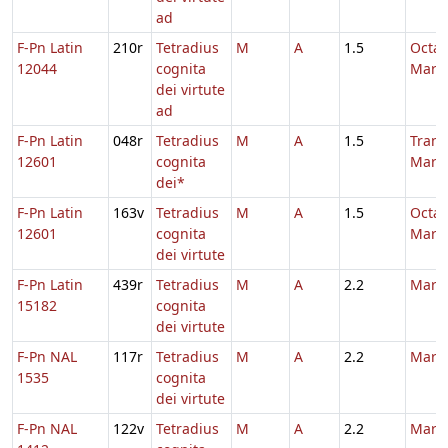
ad
F-Pn Latin
210r
Tetradius
M
A
1.5
Octa
12044
cognita
Marti
dei virtute
ad
F-Pn Latin
048r
Tetradius
M
A
1.5
Trans
12601
cognita
Marti
dei*
F-Pn Latin
163v
Tetradius
M
A
1.5
Octa
12601
cognita
Marti
dei virtute
F-Pn Latin
439r
Tetradius
M
A
2.2
Marti
15182
cognita
dei virtute
F-Pn NAL
117r
Tetradius
M
A
2.2
Marti
1535
cognita
dei virtute
F-Pn NAL
122v
Tetradius
M
A
2.2
Marti