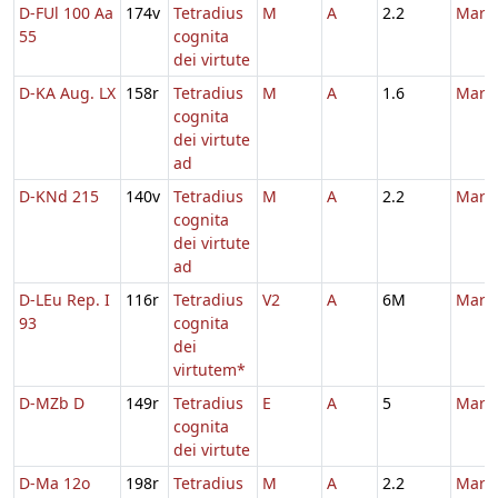
D-FUl 100 Aa
174v
Tetradius
M
A
2.2
Marti
55
cognita
dei virtute
D-KA Aug. LX
158r
Tetradius
M
A
1.6
Marti
cognita
dei virtute
ad
D-KNd 215
140v
Tetradius
M
A
2.2
Marti
cognita
dei virtute
ad
D-LEu Rep. I
116r
Tetradius
V2
A
6M
Marti
93
cognita
dei
virtutem*
D-MZb D
149r
Tetradius
E
A
5
Marti
cognita
dei virtute
D-Ma 12o
198r
Tetradius
M
A
2.2
Marti