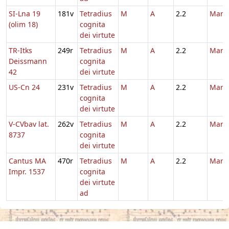
SI-Lna 19
181v
Tetradius
M
A
2.2
Marti
(olim 18)
cognita
dei virtute
TR-Itks
249r
Tetradius
M
A
2.2
Marti
Deissmann
cognita
42
dei virtute
US-Cn 24
231v
Tetradius
M
A
2.2
Marti
cognita
dei virtute
V-CVbav lat.
262v
Tetradius
M
A
2.2
Marti
8737
cognita
dei virtute
Cantus MA
470r
Tetradius
M
A
2.2
Marti
Impr. 1537
cognita
dei virtute
ad