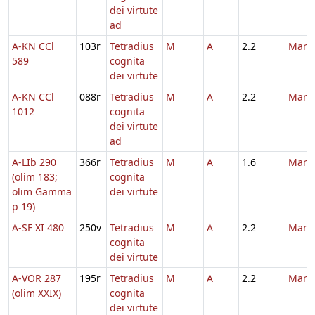
dei virtute
ad
A-KN CCl
103r
Tetradius
M
A
2.2
Marti
589
cognita
dei virtute
A-KN CCl
088r
Tetradius
M
A
2.2
Marti
1012
cognita
dei virtute
ad
A-LIb 290
366r
Tetradius
M
A
1.6
Marti
(olim 183;
cognita
olim Gamma
dei virtute
p 19)
A-SF XI 480
250v
Tetradius
M
A
2.2
Marti
cognita
dei virtute
A-VOR 287
195r
Tetradius
M
A
2.2
Marti
(olim XXIX)
cognita
dei virtute