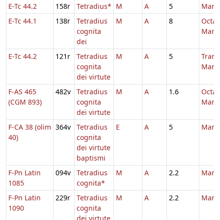
E-Tc 44.2
158r
Tetradius*
M
A
5
Marti
E-Tc 44.1
138r
Tetradius
M
A
8
Octa
cognita
Marti
dei
E-Tc 44.2
121r
Tetradius
M
A
5
Trans
cognita
Marti
dei virtute
F-AS 465
482v
Tetradius
M
A
1.6
Octa
(CGM 893)
cognita
Marti
dei virtute
F-CA 38 (olim
364v
Tetradius
E
A
5
Marti
40)
cognita
dei virtute
baptismi
F-Pn Latin
094v
Tetradius
M
A
2.2
Marti
1085
cognita*
F-Pn Latin
229r
Tetradius
M
A
2.2
Marti
1090
cognita
dei virtute