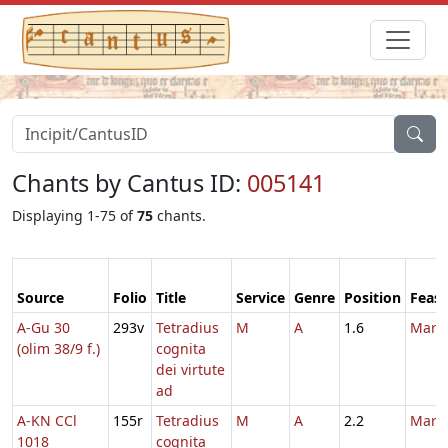
Chants by Cantus ID:
005141
Displaying 1-75 of
75
chants.
Source
Folio
Title
Service
Genre
Position
Feast
A-Gu 30
293v
Tetradius
M
A
1.6
Marti
(olim 38/9 f.)
cognita
dei virtute
ad
A-KN CCl
155r
Tetradius
M
A
2.2
Marti
1018
cognita