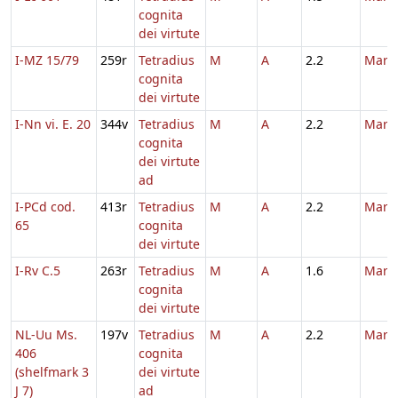
cognita
dei virtute
I-MZ 15/79
259r
Tetradius
M
A
2.2
Marti
cognita
dei virtute
I-Nn vi. E. 20
344v
Tetradius
M
A
2.2
Marti
cognita
dei virtute
ad
I-PCd cod.
413r
Tetradius
M
A
2.2
Marti
65
cognita
dei virtute
I-Rv C.5
263r
Tetradius
M
A
1.6
Marti
cognita
dei virtute
NL-Uu Ms.
197v
Tetradius
M
A
2.2
Marti
406
cognita
(shelfmark 3
dei virtute
J 7)
ad