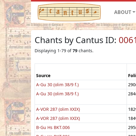
ABOUT
Chants by Cantus ID:
006
Displaying 1-79 of
79
chants.
Source
Fol
A-Gu 30 (olim 38/9 f.)
290
A-Gu 30 (olim 38/9 f.)
284
A-VOR 287 (olim XXIX)
182
A-VOR 287 (olim XXIX)
184
B-Gu Hs BKT.006
295