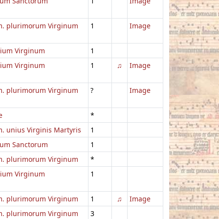
um Sanctorum
1
Image
. plurimorum Virginum
1
Image
lium Virginum
1
lium Virginum
1
♫
Image
. plurimorum Virginum
?
Image
e
*
 unius Virginis Martyris
1
um Sanctorum
1
. plurimorum Virginum
*
lium Virginum
1
. plurimorum Virginum
1
♫
Image
. plurimorum Virginum
3