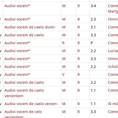
Audivi vocem*
M
R
3.4
Comm.
Marty
r
Audivi vocem*
M
R
2.3
Omni
Audivi vocem de caelo dicen-
M
R
3.1
Comm.
v
Audivi vocem de caelo
M
R
3.3
Comm
r
Audivi vocem*
R
R
P
Comm
v
Audivi vocem*
M
R
2.2
Lucia
r
Audivi vocem*
M
R
3.3
Omni
r
Audivi vocem*
M
R
2.2
Schol
v
Audivi vocem*
V
R
Comm
r
Audivi vocem de caelo
M
R
2.2
Comm
v
Audivi vocem de caelo
M
R
1.1
Comm
venientem
v
Audivi vocem de caelo venien-
M
R
1.1
XI mi
v
Audivi vocem de celo
M
R
3.3
Comm
venientem