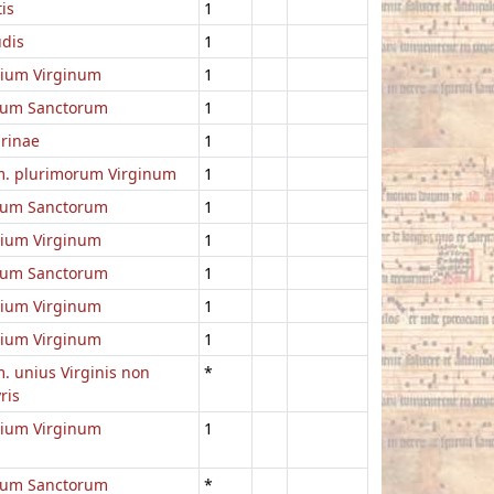
is
1
udis
1
lium Virginum
1
um Sanctorum
1
rinae
1
. plurimorum Virginum
1
um Sanctorum
1
lium Virginum
1
um Sanctorum
1
lium Virginum
1
lium Virginum
1
 unius Virginis non
*
ris
lium Virginum
1
um Sanctorum
*