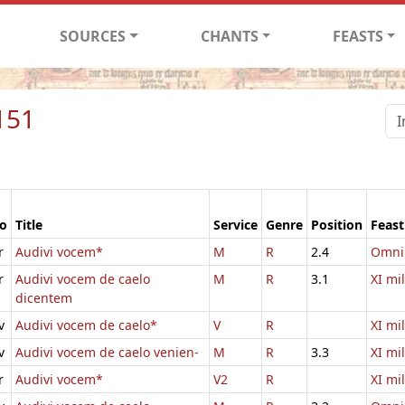
SOURCES
CHANTS
FEASTS
151
io
Title
Service
Genre
Position
Feast
r
Audivi vocem*
M
R
2.4
Omni
r
Audivi vocem de caelo
M
R
3.1
XI mi
dicentem
v
Audivi vocem de caelo*
V
R
XI mi
v
Audivi vocem de caelo venien-
M
R
3.3
XI mi
r
Audivi vocem*
V2
R
XI mi