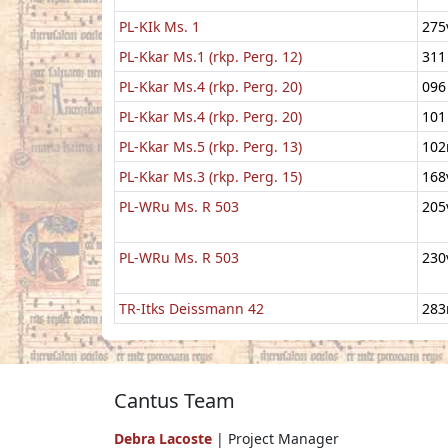
PL-KIk Ms. 1
275
PL-Kkar Ms.1 (rkp. Perg. 12)
311
PL-Kkar Ms.4 (rkp. Perg. 20)
096
PL-Kkar Ms.4 (rkp. Perg. 20)
101
PL-Kkar Ms.5 (rkp. Perg. 13)
102
PL-Kkar Ms.3 (rkp. Perg. 15)
168
PL-WRu Ms. R 503
205
PL-WRu Ms. R 503
230
TR-Itks Deissmann 42
283
Cantus Team
Debra Lacoste
| Project Manager