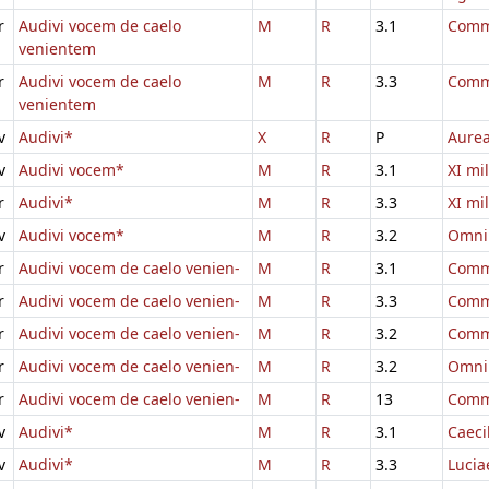
r
Audivi vocem de caelo
M
R
3.1
Comm.
venientem
r
Audivi vocem de caelo
M
R
3.3
Comm.
venientem
v
Audivi*
X
R
P
Aure
v
Audivi vocem*
M
R
3.1
XI mi
r
Audivi*
M
R
3.3
XI mi
v
Audivi vocem*
M
R
3.2
Omni
r
Audivi vocem de caelo venien-
M
R
3.1
Comm.
r
Audivi vocem de caelo venien-
M
R
3.3
Comm.
r
Audivi vocem de caelo venien-
M
R
3.2
Comm
r
Audivi vocem de caelo venien-
M
R
3.2
Omni
r
Audivi vocem de caelo venien-
M
R
13
Comm
v
Audivi*
M
R
3.1
Caeci
v
Audivi*
M
R
3.3
Lucia