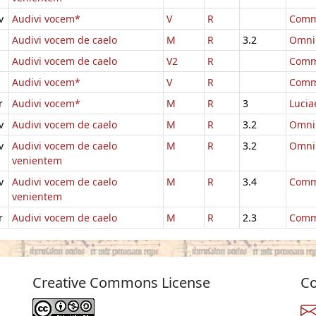
v
Audivi vocem*
V
R
Comm
Audivi vocem de caelo
M
R
3.2
Omni
Audivi vocem de caelo
V2
R
Comm.
Audivi vocem*
V
R
Comm
r
Audivi vocem*
M
R
3
Lucia
v
Audivi vocem de caelo
M
R
3.2
Omni
v
Audivi vocem de caelo
M
R
3.2
Omni
venientem
v
Audivi vocem de caelo
M
R
3.4
Comm.
venientem
r
Audivi vocem de caelo
M
R
2.3
Comm
Creative Commons License
Co