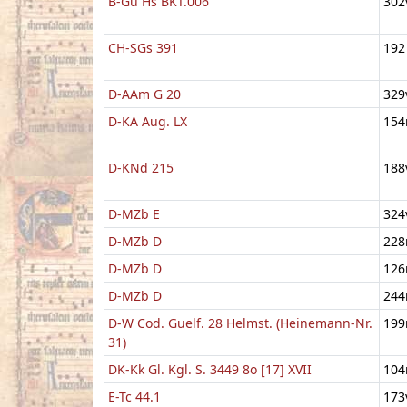
B-Gu Hs BKT.006
302
CH-SGs 391
192
D-AAm G 20
329
D-KA Aug. LX
154
D-KNd 215
188
D-MZb E
324
D-MZb D
228
D-MZb D
126
D-MZb D
244
D-W Cod. Guelf. 28 Helmst. (Heinemann-Nr.
199
31)
DK-Kk Gl. Kgl. S. 3449 8o [17] XVII
104
E-Tc 44.1
173