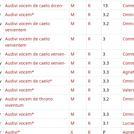
r
Audivi vocem de caelo dicen-
M
R
13
Comm
r
Audivi vocem*
M
R
3.2
Omni
v
Audivi vocem de caelo
M
R
3.2
Omni
venientem
v
Audivi vocem de caelo
M
R
3
Comm
venientem
r
Audivi vocem de caelo venien-
M
R
3
Comm
v
Audivi vocem de caelo venien-
M
R
3.3
Comm
v
Audivi vocem*
M
R
3.3
Agnet
v
Audivi vocem de caelo*
M
R
3.3
Omni
r
Audivi vocem*
M
R
3.3
Valer
v
Audivi vocem de throno
M
R
3.2
Omni
viventum
r
Audivi vocem*
M
R
3.3
Omni
r
Audivi vocem*
M
R
3.1
Lucia
r
Audivi*
X
R
P
Agnet