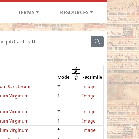
TERMS
RESOURCES
1
Mode
Facsimile
um Sanctorum
*
Image
lium Virginum
1
Image
lium Virginum
*
Image
lium Virginum
1
Image
lium Virginum
*
Image