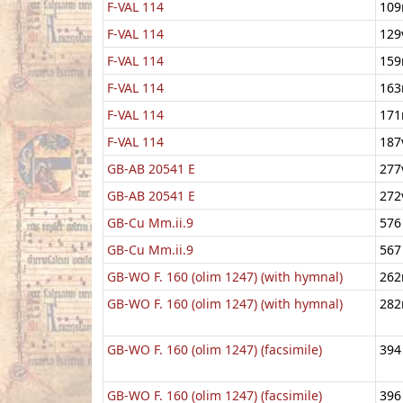
F-VAL 114
109
F-VAL 114
129
F-VAL 114
159
F-VAL 114
163
F-VAL 114
171
F-VAL 114
187
GB-AB 20541 E
277
GB-AB 20541 E
272
GB-Cu Mm.ii.9
576
GB-Cu Mm.ii.9
567
GB-WO F. 160 (olim 1247) (with hymnal)
262
GB-WO F. 160 (olim 1247) (with hymnal)
282
GB-WO F. 160 (olim 1247) (facsimile)
394
GB-WO F. 160 (olim 1247) (facsimile)
396