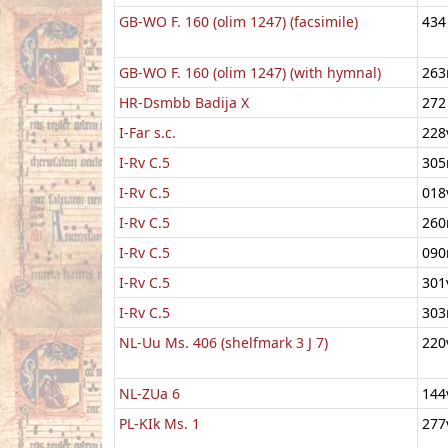
GB-WO F. 160 (olim 1247) (facsimile)
434
GB-WO F. 160 (olim 1247) (with hymnal)
263
HR-Dsmbb Badija X
272
I-Far s.c.
228
I-Rv C.5
305
I-Rv C.5
018
I-Rv C.5
260
I-Rv C.5
090
I-Rv C.5
301
I-Rv C.5
303
NL-Uu Ms. 406 (shelfmark 3 J 7)
220
NL-ZUa 6
144
PL-KIk Ms. 1
277