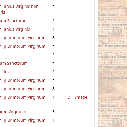
 unius Virginis non
*
ris
um Sanctorum
*
 unius Virginis
1
. plurimorum Virginum
8
. plurimorum Virginum
*
e
*
um Sanctorum
*
asticae
*
. plurimorum Virginum
*
. plurimorum Virginum
8
. plurimorum Virginum
1
♫
Image
lium Virginum
3
. plurimorum Virginum
1