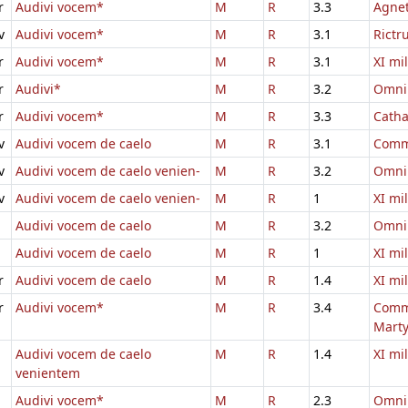
r
Audivi vocem*
M
R
3.3
Agnet
v
Audivi vocem*
M
R
3.1
Rictr
r
Audivi vocem*
M
R
3.1
XI mi
r
Audivi*
M
R
3.2
Omni
r
Audivi vocem*
M
R
3.3
Catha
v
Audivi vocem de caelo
M
R
3.1
Comm
v
Audivi vocem de caelo venien-
M
R
3.2
Omni
v
Audivi vocem de caelo venien-
M
R
1
XI mi
Audivi vocem de caelo
M
R
3.2
Omni
Audivi vocem de caelo
M
R
1
XI mi
r
Audivi vocem de caelo
M
R
1.4
XI mi
r
Audivi vocem*
M
R
3.4
Comm.
Marty
Audivi vocem de caelo
M
R
1.4
XI mi
venientem
Audivi vocem*
M
R
2.3
Omni