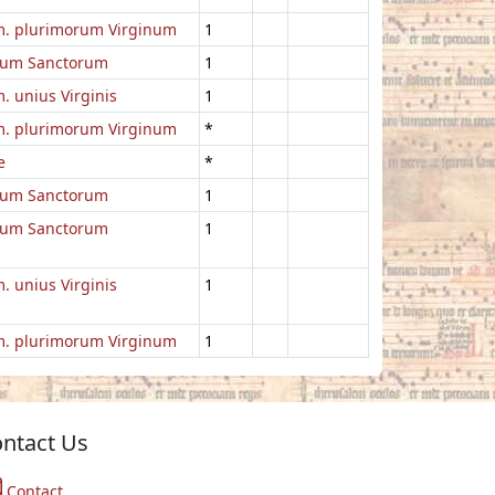
. plurimorum Virginum
1
um Sanctorum
1
 unius Virginis
1
. plurimorum Virginum
*
e
*
um Sanctorum
1
um Sanctorum
1
 unius Virginis
1
. plurimorum Virginum
1
ntact Us
Contact