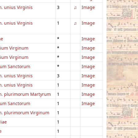
 unius Virginis
3
♫
Image
 unius Virginis
1
♫
Image
ae
*
Image
lium Virginum
*
Image
lium Virginum
*
Image
um Sanctorum
*
Image
 unius Virginis
3
Image
 unius Virginis
1
Image
. plurimorum Martyrum
1
Image
um Sanctorum
1
Image
. plurimorum Virginum
1
liae
1
e
1