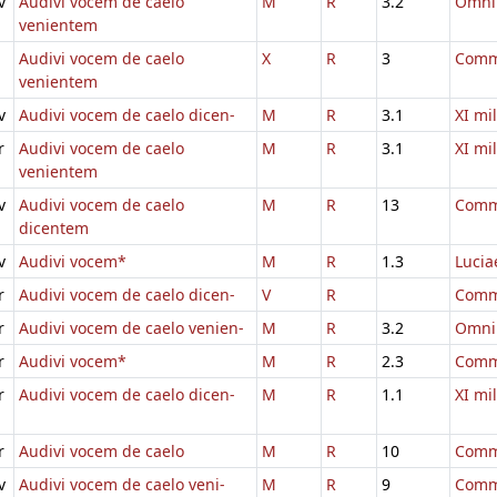
v
Audivi vocem de caelo
M
R
3.2
Omni
venientem
Audivi vocem de caelo
X
R
3
Comm
venientem
v
Audivi vocem de caelo dicen-
M
R
3.1
XI mi
r
Audivi vocem de caelo
M
R
3.1
XI mi
venientem
v
Audivi vocem de caelo
M
R
13
Comm
dicentem
v
Audivi vocem*
M
R
1.3
Lucia
r
Audivi vocem de caelo dicen-
V
R
Comm.
r
Audivi vocem de caelo venien-
M
R
3.2
Omni
r
Audivi vocem*
M
R
2.3
Comm
r
Audivi vocem de caelo dicen-
M
R
1.1
XI mi
r
Audivi vocem de caelo
M
R
10
Comm
v
Audivi vocem de caelo veni-
M
R
9
Comm