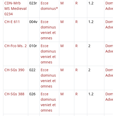
CDN-Mrb
023r
Ecce
M
R
1.2
Dom. 
MS Medieval
dominus*
Adven
0234
CH-E 611
004v
Ecce
M
R
1.2
Dom. 
dominus
Adven
veniet et
omnes
CH-Fco Ms. 2
010r
Ecce
M
R
2
Dom. 
dominus
Adven
veniet et
omnes
CH-SGs 390
022
Ecce
M
R
2
Dom. 
dominus
Adven
veniet et
omnes
CH-SGs 388
026
Ecce
M
R
1.2
Dom. 
dominus
Adven
veniet et
omnes