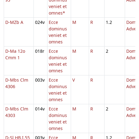
veniet et
omnes*
D-MZb A
024v
Ecce
M
R
1.2
Dom. 
dominus
Adven
veniet et
omnes
D-Ma 12o
018r
Ecce
M
R
2
Dom. 
Cmm 1
dominus
Adven
veniet et
omnes
D-Mbs Clm
003v
Ecce
V
R
Dom. 
4306
dominus
Adven
veniet et
omnes
D-Mbs Clm
014v
Ecce
M
R
2
Dom. 
4303
dominus
Adven
veniet et
omnes
D-Sl HB.I.55
003v
Ecce
M
R
1.2
Dom. 