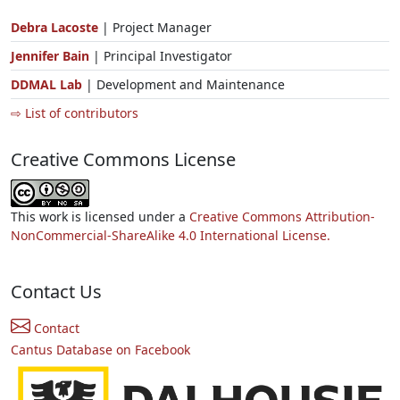
Debra Lacoste
| Project Manager
Jennifer Bain
| Principal Investigator
DDMAL Lab
| Development and Maintenance
⇨ List of contributors
Creative Commons License
This work is licensed under a
Creative Commons Attribution-
NonCommercial-ShareAlike 4.0 International License.
Contact Us
Contact
Cantus Database on Facebook