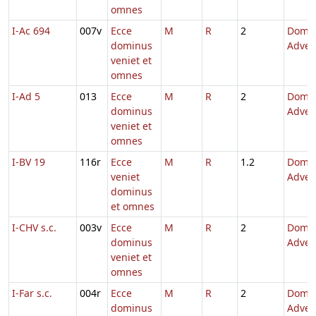
omnes
I-Ac 694
007v
Ecce
M
R
2
Dom. 
dominus
Adven
veniet et
omnes
I-Ad 5
013
Ecce
M
R
2
Dom. 
dominus
Adven
veniet et
omnes
I-BV 19
116r
Ecce
M
R
1.2
Dom. 
veniet
Adven
dominus
et omnes
I-CHV s.c.
003v
Ecce
M
R
2
Dom. 
dominus
Adven
veniet et
omnes
I-Far s.c.
004r
Ecce
M
R
2
Dom. 
dominus
Adven