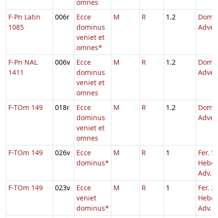
omnes
F-Pn Latin
006r
Ecce
M
R
1.2
Dom. 
1085
dominus
Adven
veniet et
omnes*
F-Pn NAL
006v
Ecce
M
R
1.2
Dom. 
1411
dominus
Adven
veniet et
omnes
F-TOm 149
018r
Ecce
M
R
1.2
Dom. 
dominus
Adven
veniet et
omnes
F-TOm 149
026v
Ecce
M
R
1
Fer. 5
dominus*
Hebd.
Adv.
F-TOm 149
023v
Ecce
M
R
1
Fer. 2
veniet
Hebd.
dominus*
Adv.