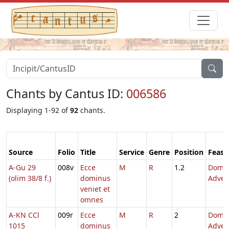
Chants by Cantus ID:
006586
Displaying 1-92 of
92
chants.
Source
Folio
Title
Service
Genre
Position
Feast
A-Gu 29
008v
Ecce
M
R
1.2
Dom. 
(olim 38/8 f.)
dominus
Adven
veniet et
omnes
A-KN CCl
009r
Ecce
M
R
2
Dom. 
1015
dominus
Adven