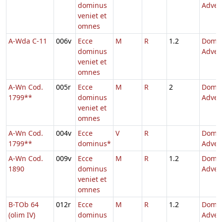
dominus
Adven
veniet et
omnes
A-Wda C-11
006v
Ecce
M
R
1.2
Dom. 
dominus
Adven
veniet et
omnes
A-Wn Cod.
005r
Ecce
M
R
2
Dom. 
1799**
dominus
Adven
veniet et
omnes
A-Wn Cod.
004v
Ecce
V
R
Dom. 
1799**
dominus*
Adven
A-Wn Cod.
009v
Ecce
M
R
1.2
Dom. 
1890
dominus
Adven
veniet et
omnes
B-TOb 64
012r
Ecce
M
R
1.2
Dom. 
(olim IV)
dominus
Adven