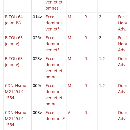
veniet et
omnes
B-TOb 64
014v
Ecce
M
R
2
Fer. 2
(olim IV)
dominus
Hebd.
veniet*
Adv.
B-TOb 63
026r
Ecce
M
R
2
Fer. 2
(olim V)
dominus
Hebd.
veniet*
Adv.
B-TOb 63
023v
Ecce
M
R
1.2
Dom. 
(olim V)
dominus
Adven
veniet et
omnes
CDN-Hsmu
009r
Ecce
M
R
1.2
Dom. 
M2149.L4
dominus
Adven
1554
veniet et
omnes
CDN-Hsmu
008v
Ecce
V
R
Dom. 
M2149.L4
dominus*
Adven
1554