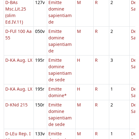
D-BAs
127v
Emitte
M
R
2
De
Msc.Lit.25
domine
Sap
(olim
sapientiam
Ed.IV.11)
de
D-FUl 100 Aa
050v
Emitte
M
R
2
De
55
domine
Sap
sapientiam
de
D-KA Aug. LX
195r
Emitte
H
R
3
De
domine
Sap
sapientiam
de sede
D-KA Aug. LX
195r
Emitte
H
R
1
De
domine*
Sap
D-KNd 215
150r
Emitte
M
R
2
De
domine
Sap
sapientiam
de sede
D-LEu Rep. I
133v
Emitte
M
R
1
De