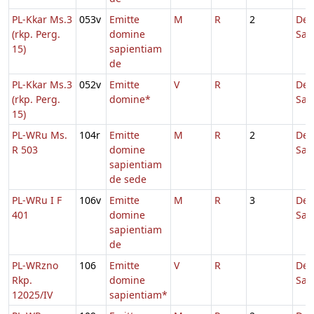
PL-Kkar Ms.3
053v
Emitte
M
R
2
De
(rkp. Perg.
domine
Sap
15)
sapientiam
de
PL-Kkar Ms.3
052v
Emitte
V
R
De
(rkp. Perg.
domine*
Sap
15)
PL-WRu Ms.
104r
Emitte
M
R
2
De
R 503
domine
Sap
sapientiam
de sede
PL-WRu I F
106v
Emitte
M
R
3
De
401
domine
Sap
sapientiam
de
PL-WRzno
106
Emitte
V
R
De
Rkp.
domine
Sap
12025/IV
sapientiam*