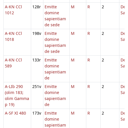
A-KN CCl
128r
Emitte
M
R
2
De
1012
domine
Sap
sapientiam
de sede
A-KN CCl
198v
Emitte
M
R
2
De
1018
domine
Sap
sapientiam
de sede
A-KN CCl
133r
Emitte
M
R
2
De
589
domine
Sap
sapientiam
de
A-LIb 290
251v
Emitte
M
R
2
De
(olim 183;
domine
Sap
olim Gamma
sapientiam
p 19)
de
A-SF XI 480
173v
Emitte
M
R
2
De
domine
Sap
sapientiam