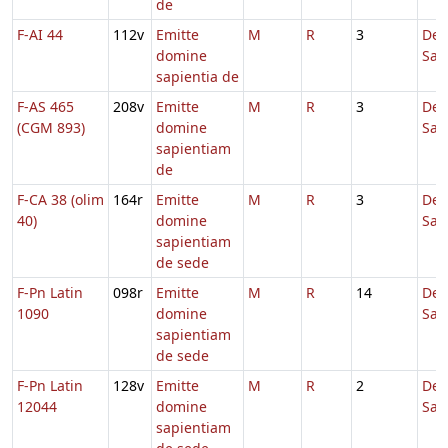
de
F-AI 44
112v
Emitte
M
R
3
De
domine
Sap
sapientia de
F-AS 465
208v
Emitte
M
R
3
De
(CGM 893)
domine
Sap
sapientiam
de
F-CA 38 (olim
164r
Emitte
M
R
3
De
40)
domine
Sap
sapientiam
de sede
F-Pn Latin
098r
Emitte
M
R
14
De
1090
domine
Sap
sapientiam
de sede
F-Pn Latin
128v
Emitte
M
R
2
De
12044
domine
Sap
sapientiam