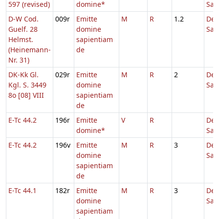
597 (revised)
domine*
Sap
D-W Cod.
009r
Emitte
M
R
1.2
De
Guelf. 28
domine
Sap
Helmst.
sapientiam
(Heinemann-
de
Nr. 31)
DK-Kk Gl.
029r
Emitte
M
R
2
De
Kgl. S. 3449
domine
Sap
8o [08] VIII
sapientiam
de
E-Tc 44.2
196r
Emitte
V
R
De
domine*
Sap
E-Tc 44.2
196v
Emitte
M
R
3
De
domine
Sap
sapientiam
de
E-Tc 44.1
182r
Emitte
M
R
3
De
domine
Sap
sapientiam