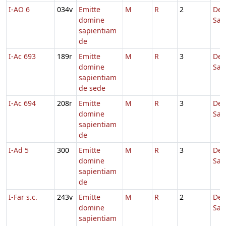
I-AO 6
034v
Emitte
M
R
2
De
domine
Sap
sapientiam
de
I-Ac 693
189r
Emitte
M
R
3
De
domine
Sap
sapientiam
de sede
I-Ac 694
208r
Emitte
M
R
3
De
domine
Sap
sapientiam
de
I-Ad 5
300
Emitte
M
R
3
De
domine
Sap
sapientiam
de
I-Far s.c.
243v
Emitte
M
R
2
De
domine
Sap
sapientiam