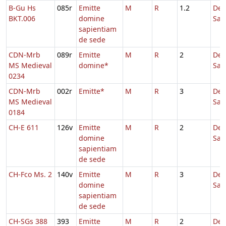
B-Gu Hs
085r
Emitte
M
R
1.2
De
BKT.006
domine
Sap
sapientiam
de sede
CDN-Mrb
089r
Emitte
M
R
2
De
MS Medieval
domine*
Sap
0234
CDN-Mrb
002r
Emitte*
M
R
3
De
MS Medieval
Sap
0184
CH-E 611
126v
Emitte
M
R
2
De
domine
Sap
sapientiam
de sede
CH-Fco Ms. 2
140v
Emitte
M
R
3
De
domine
Sap
sapientiam
de sede
CH-SGs 388
393
Emitte
M
R
2
De