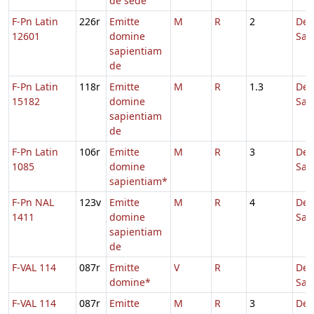
de sede
F-Pn Latin
226r
Emitte
M
R
2
De
12601
domine
Sap
sapientiam
de
F-Pn Latin
118r
Emitte
M
R
1.3
De
15182
domine
Sap
sapientiam
de
F-Pn Latin
106r
Emitte
M
R
3
De
1085
domine
Sap
sapientiam*
F-Pn NAL
123v
Emitte
M
R
4
De
1411
domine
Sap
sapientiam
de
F-VAL 114
087r
Emitte
V
R
De
domine*
Sap
F-VAL 114
087r
Emitte
M
R
3
De