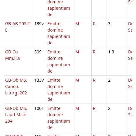
domine
Sap
sapientiam
de
GB-AB 20541
139v
Emitte
M
R
3
De
E
domine
Sap
sapientiam
de
GB-Cu
309
Emitte
M
R
1.3
De
Mm.ii.9
domine
Sap
sapientiam
de
GB-Ob MS.
133v
Emitte
M
R
2
De
Canon.
domine
Sap
Liturg. 202
sapientiam
de
GB-Ob MS.
100r
Emitte
M
R
2
De
Laud Misc.
domine
Sap
284
sapientiam
de