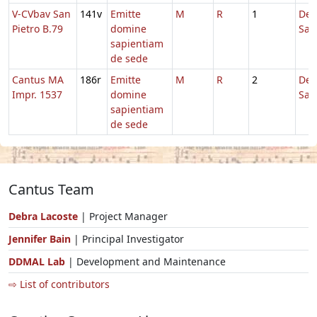
V-CVbav San
141v
Emitte
M
R
1
De
Pietro B.79
domine
Sap
sapientiam
de sede
Cantus MA
186r
Emitte
M
R
2
De
Impr. 1537
domine
Sap
sapientiam
de sede
Cantus Team
Debra Lacoste
| Project Manager
Jennifer Bain
| Principal Investigator
DDMAL Lab
| Development and Maintenance
⇨ List of contributors