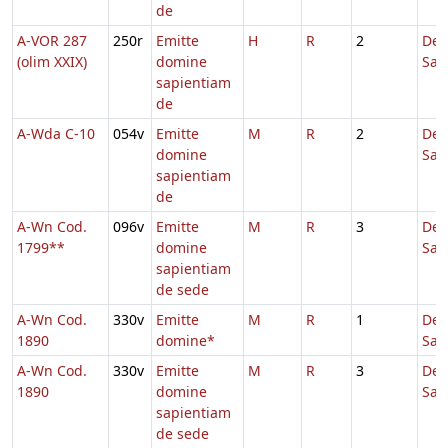
de
A-VOR 287
250r
Emitte
H
R
2
De
(olim XXIX)
domine
Sap
sapientiam
de
A-Wda C-10
054v
Emitte
M
R
2
De
domine
Sap
sapientiam
de
A-Wn Cod.
096v
Emitte
M
R
3
De
1799**
domine
Sap
sapientiam
de sede
A-Wn Cod.
330v
Emitte
M
R
1
De
1890
domine*
Sap
A-Wn Cod.
330v
Emitte
M
R
3
De
1890
domine
Sap
sapientiam
de sede