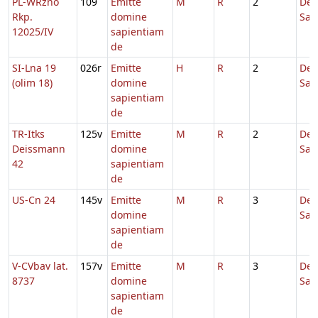
PL-WRzno
109
Emitte
M
R
2
De
Rkp.
domine
Sap
12025/IV
sapientiam
de
SI-Lna 19
026r
Emitte
H
R
2
De
(olim 18)
domine
Sap
sapientiam
de
TR-Itks
125v
Emitte
M
R
2
De
Deissmann
domine
Sap
42
sapientiam
de
US-Cn 24
145v
Emitte
M
R
3
De
domine
Sap
sapientiam
de
V-CVbav lat.
157v
Emitte
M
R
3
De
8737
domine
Sap
sapientiam
de