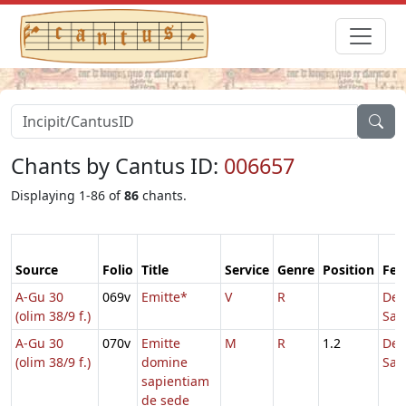
Chants by Cantus ID:
006657
Displaying 1-86 of
86
chants.
Source
Folio
Title
Service
Genre
Position
Fea
A-Gu 30
069v
Emitte*
V
R
De
(olim 38/9 f.)
Sap
A-Gu 30
070v
Emitte
M
R
1.2
De
(olim 38/9 f.)
domine
Sap
sapientiam
de sede