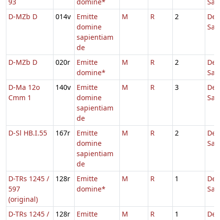
93
domine*
Sap
D-MZb D
014v
Emitte
M
R
2
De
domine
Sap
sapientiam
de
D-MZb D
020r
Emitte
M
R
2
De
domine*
Sap
D-Ma 12o
140v
Emitte
M
R
3
De
Cmm 1
domine
Sap
sapientiam
de
D-Sl HB.I.55
167r
Emitte
M
R
2
De
domine
Sap
sapientiam
de
D-TRs 1245 /
128r
Emitte
M
R
1
De
597
domine*
Sap
(original)
D-TRs 1245 /
128r
Emitte
M
R
1
De