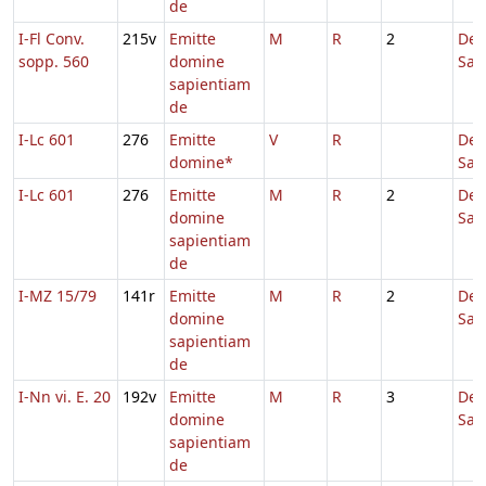
de
I-Fl Conv.
215v
Emitte
M
R
2
De
sopp. 560
domine
Sap
sapientiam
de
I-Lc 601
276
Emitte
V
R
De
domine*
Sap
I-Lc 601
276
Emitte
M
R
2
De
domine
Sap
sapientiam
de
I-MZ 15/79
141r
Emitte
M
R
2
De
domine
Sap
sapientiam
de
I-Nn vi. E. 20
192v
Emitte
M
R
3
De
domine
Sap
sapientiam
de