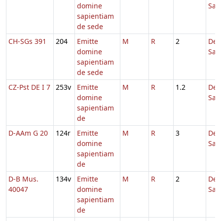
domine
Sap
sapientiam
de sede
CH-SGs 391
204
Emitte
M
R
2
De
domine
Sap
sapientiam
de sede
CZ-Pst DE I 7
253v
Emitte
M
R
1.2
De
domine
Sap
sapientiam
de
D-AAm G 20
124r
Emitte
M
R
3
De
domine
Sap
sapientiam
de
D-B Mus.
134v
Emitte
M
R
2
De
40047
domine
Sap
sapientiam
de