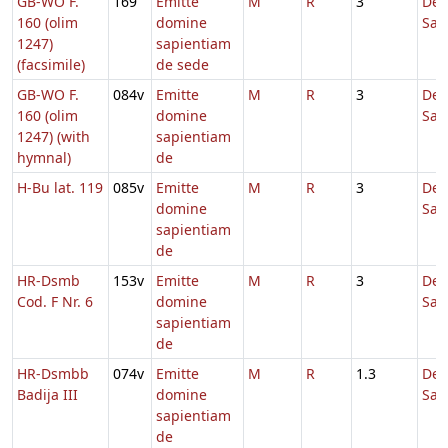
GB-WO F.
169
Emitte
M
R
3
De
160 (olim
domine
Sap
1247)
sapientiam
(facsimile)
de sede
GB-WO F.
084v
Emitte
M
R
3
De
160 (olim
domine
Sap
1247) (with
sapientiam
hymnal)
de
H-Bu lat. 119
085v
Emitte
M
R
3
De
domine
Sap
sapientiam
de
HR-Dsmb
153v
Emitte
M
R
3
De
Cod. F Nr. 6
domine
Sap
sapientiam
de
HR-Dsmbb
074v
Emitte
M
R
1.3
De
Badija III
domine
Sap
sapientiam
de