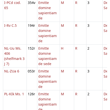
I-PCd cod.
354v
Emitte
M
R
3
De
65
domine
Sap
sapientiam
de
I-Rv C.5
194r
Emitte
M
R
3
De
domine
Sap
sapientiam
de
NL-Uu Ms.
152r
Emitte
H
R
2
De
406
domine
Sap
(shelfmark 3
sapientiam
J 7)
de sede
NL-ZUa 6
053r
Emitte
M
R
3
De
domine
Sap
sapientiam
de
PL-KIk Ms. 1
126r
Emitte
M
R
2
De
domine
Sap
sapientiam
de