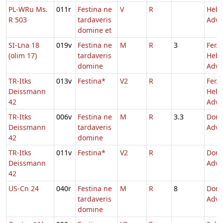
PL-WRu Ms.
011r
Festina ne
V
R
Hebd
R 503
tardaveris
Adve
domine et
SI-Lna 18
019v
Festina ne
M
R
3
Fer. 
(olim 17)
tardaveris
Hebd
domine
Adv.
TR-Itks
013v
Festina*
V2
R
Fer. 
Deissmann
Hebd
42
Adv.
TR-Itks
006v
Festina ne
M
R
3.3
Dom.
Deissmann
tardaveris
Adve
42
domine
TR-Itks
011v
Festina*
V2
R
Dom.
Deissmann
Adve
42
US-Cn 24
040r
Festina ne
M
R
8
Dom.
tardaveris
Adve
domine