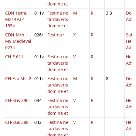
domine et
CDN-Hsmu
011v
Festina ne
M
R
3.3
Dom.
M2149.L4
tardaveris
Adve
1554
domine et
CDN-Mrb
026r
Festina*
X
R
Sabb
MS Medieval
Hebd
0234
Adv.
CH-E 611
011v
Festina ne
V
R
Hebd
tardaveris
Adve
domine et
CH-Fco Ms. 2
011r
Festina ne
M
R
8
Dom.
tardaveris
Adve
domine et
CH-SGs 390
034
Festina ne
V
R
Hebd
tardaveris
Adve
domine et
CH-SGs 388
042
Festina ne
V
R
Hebd
tardaveris
Adve
domine et