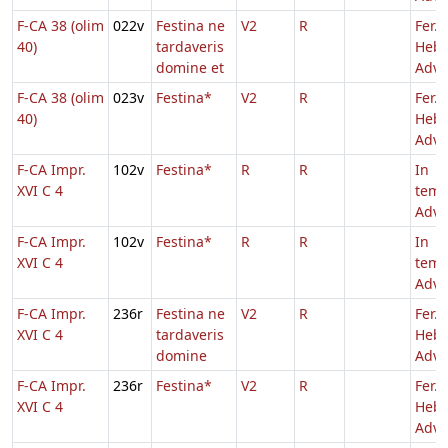
F-CA 38 (olim
022v
Festina ne
V2
R
Fer. 
40)
tardaveris
Hebd
domine et
Adv.
F-CA 38 (olim
023v
Festina*
V2
R
Fer. 
40)
Hebd
Adv.
F-CA Impr.
102v
Festina*
R
R
In
XVI C 4
temp
Adve
F-CA Impr.
102v
Festina*
R
R
In
XVI C 4
temp
Adve
F-CA Impr.
236r
Festina ne
V2
R
Fer. 
XVI C 4
tardaveris
Hebd
domine
Adv.
F-CA Impr.
236r
Festina*
V2
R
Fer. 
XVI C 4
Hebd
Adv.