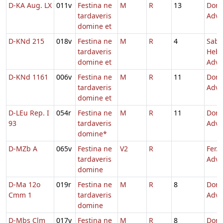
D-KA Aug. LX
011v
Festina ne
M
R
13
Dom.
tardaveris
Adve
domine et
D-KNd 215
018v
Festina ne
M
R
4
Sabb
tardaveris
Hebd
domine et
Adv.
D-KNd 1161
006v
Festina ne
M
R
11
Dom.
tardaveris
Adve
domine et
D-LEu Rep. I
054r
Festina ne
M
R
11
Dom.
93
tardaveris
Adve
domine*
D-MZb A
065v
Festina ne
V2
R
Fer. 
tardaveris
Adve
domine
D-Ma 12o
019r
Festina ne
M
R
8
Dom.
Cmm 1
tardaveris
Adve
domine
D-Mbs Clm
017v
Festina ne
M
R
8
Dom.