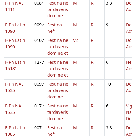
F-Pn NAL
008r
Festina ne
M
R
3.3
Dom.
1411
tardaveris
Adve
domine
F-Pn Latin
009v
Festina
M
R
9
Dom.
1090
ne*
Adve
F-Pn Latin
010v
Festina ne
V2
R
Dom.
1090
tardaveris
Adve
domine et
F-Pn Latin
127v
Festina ne
M
R
6
Hebd
15181
tardaveris
Adve
domine et
F-Pn NAL
009v
Festina ne
M
R
10
Dom.
1535
tardaveris
Adve
domine
F-Pn NAL
017v
Festina ne
M
R
6
Vigil
1535
tardaveris
Nat.
domine
Domi
F-Pn Latin
007r
Festina
M
R
3.3
Dom.
1085
ne*
Adve