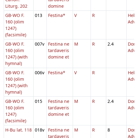
Liturg. 202
domine
GB-WO F.
013
Festina*
V
R
Hebd
160 (olim
Adve
1247)
(facsimile)
GB-WO F.
007v
Festina ne
M
R
2.4
Dom.
160 (olim
tardaveris
Adve
1247) (with
domine et
hymnal)
GB-WO F.
006v
Festina*
V
R
Hebd
160 (olim
Adve
1247) (with
hymnal)
GB-WO F.
015
Festina ne
M
R
2.4
Dom.
160 (olim
tardaveris
Adve
1247)
domine et
(facsimile)
H-Bu lat. 118
018v
Festina ne
M
R
8
Dom.
tardaveris
Adve