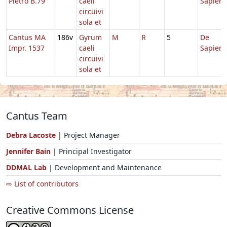
Pietro B.79
caeli
Sapient
circuivi
sola et
Cantus MA
186v
Gyrum
M
R
5
De
Impr. 1537
caeli
Sapient
circuivi
sola et
Cantus Team
Debra Lacoste
| Project Manager
Jennifer Bain
| Principal Investigator
DDMAL Lab
| Development and Maintenance
⇨ List of contributors
Creative Commons License