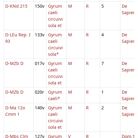
D-KNd 215
150v
Gyrum
M
R
5
De
caeli
Sapient
circuivi
sola et
D-LEu Rep. I
133v
Gyrum
M
R
4
De
93
caeli
Sapient
circuivi
sola*
D-MZb D
017v
Gyrum
M
R
7
De
caeli
Sapient
circuivi
sola et
D-MZb D
020r
Gyrum
M
R
1
De
caeli*
Sapient
D-Ma 12o
140v
Gyrum
M
R
2
De
Cmm 1
caeli
Sapient
circuivi
sola et
D-Mbs Clm
127v
Gyrum
V
R
Dom.1