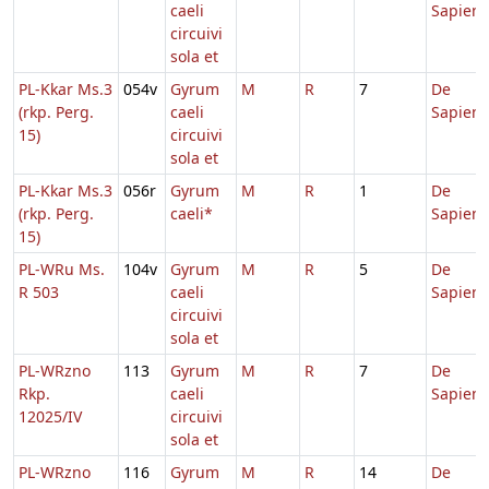
caeli
Sapient
circuivi
sola et
PL-Kkar Ms.3
054v
Gyrum
M
R
7
De
(rkp. Perg.
caeli
Sapient
15)
circuivi
sola et
PL-Kkar Ms.3
056r
Gyrum
M
R
1
De
(rkp. Perg.
caeli*
Sapient
15)
PL-WRu Ms.
104v
Gyrum
M
R
5
De
R 503
caeli
Sapient
circuivi
sola et
PL-WRzno
113
Gyrum
M
R
7
De
Rkp.
caeli
Sapient
12025/IV
circuivi
sola et
PL-WRzno
116
Gyrum
M
R
14
De