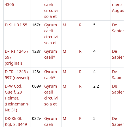
4306
caeli
mensis
circuivi
Augusti
sola et
D-Sl HB.I.55
167r
Gyrum
M
R
5
De
caeli
Sapient
circuivi
sola et
D-TRs 1245 /
128r
Gyrum
M
R
4
De
597
caeli*
Sapient
(original)
D-TRs 1245 /
128r
Gyrum
M
R
4
De
597 (revised)
caeli*
Sapient
D-W Cod.
009v
Gyrum
M
R
2.2
De
Guelf. 28
caeli
Sapient
Helmst.
circuivi
(Heinemann-
sola et
Nr. 31)
DK-Kk Gl.
032v
Gyrum
M
R
5
De
Kgl. S. 3449
caeli
Sapient