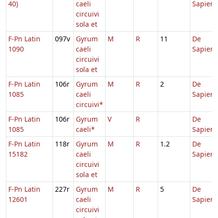
40)
caeli
Sapient
circuivi
sola et
F-Pn Latin
097v
Gyrum
M
R
11
De
1090
caeli
Sapient
circuivi
sola et
F-Pn Latin
106r
Gyrum
M
R
2
De
1085
caeli
Sapient
circuivi*
F-Pn Latin
106r
Gyrum
V
R
De
1085
caeli*
Sapient
F-Pn Latin
118r
Gyrum
M
R
1.2
De
15182
caeli
Sapient
circuivi
sola et
F-Pn Latin
227r
Gyrum
M
R
5
De
12601
caeli
Sapient
circuivi