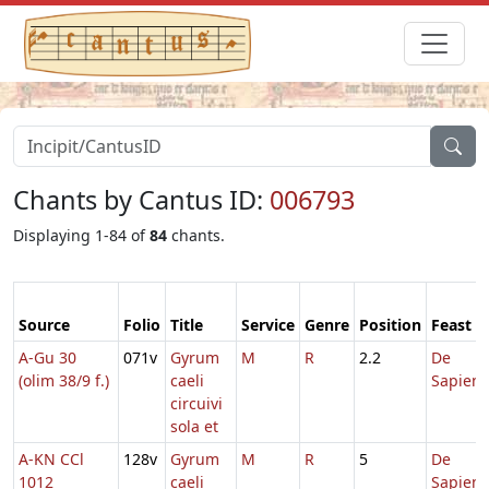
Chants by Cantus ID:
006793
Displaying 1-84 of
84
chants.
Source
Folio
Title
Service
Genre
Position
Feast
A-Gu 30
071v
Gyrum
M
R
2.2
De
(olim 38/9 f.)
caeli
Sapient
circuivi
sola et
A-KN CCl
128v
Gyrum
M
R
5
De
1012
caeli
Sapient