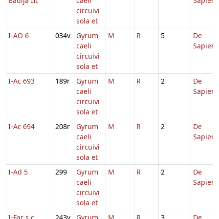
Badija III
caeli
Sapient
circuivi
sola et
I-AO 6
034v
Gyrum
M
R
5
De
caeli
Sapient
circuivi
sola et
I-Ac 693
189r
Gyrum
M
R
2
De
caeli
Sapient
circuivi
sola et
I-Ac 694
208r
Gyrum
M
R
2
De
caeli
Sapient
circuivi
sola et
I-Ad 5
299
Gyrum
M
R
2
De
caeli
Sapient
circuivi
sola et
I-Far s.c.
243v
Gyrum
M
R
3
De