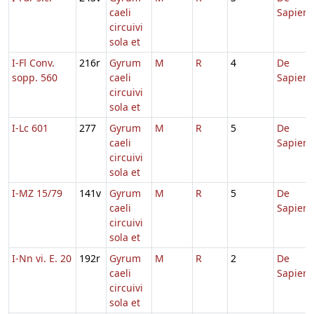
caeli
Sapient
circuivi
sola et
I-Fl Conv.
216r
Gyrum
M
R
4
De
sopp. 560
caeli
Sapient
circuivi
sola et
I-Lc 601
277
Gyrum
M
R
5
De
caeli
Sapient
circuivi
sola et
I-MZ 15/79
141v
Gyrum
M
R
5
De
caeli
Sapient
circuivi
sola et
I-Nn vi. E. 20
192r
Gyrum
M
R
2
De
caeli
Sapient
circuivi
sola et