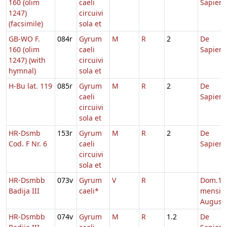
160 (olim
caeli
Sapient
1247)
circuivi
(facsimile)
sola et
GB-WO F.
084r
Gyrum
M
R
2
De
160 (olim
caeli
Sapient
1247) (with
circuivi
hymnal)
sola et
H-Bu lat. 119
085r
Gyrum
M
R
2
De
caeli
Sapient
circuivi
sola et
HR-Dsmb
153r
Gyrum
M
R
2
De
Cod. F Nr. 6
caeli
Sapient
circuivi
sola et
HR-Dsmbb
073v
Gyrum
V
R
Dom.1
Badija III
caeli*
mensis
Augusti
HR-Dsmbb
074v
Gyrum
M
R
1.2
De