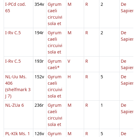
I-PCd cod.
354v
Gyrum
M
R
2
De
65
caeli
Sapient
circuivi
sola et
I-Rv C.5
194r
Gyrum
M
R
2
De
caeli
Sapient
circuivi
sola et
I-Rv C.5
193r
Gyrum
V
R
De
caeli*
Sapient
NL-Uu Ms.
152v
Gyrum
H
R
5
De
406
caeli
Sapient
(shelfmark 3
circuivi
J 7)
sola et
NL-ZUa 6
236r
Gyrum
M
R
1
De
caeli
Sapient
circuivi
sola et
PL-KIk Ms. 1
126v
Gyrum
M
R
5
De