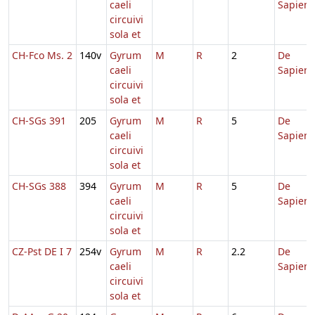
caeli
Sapient
circuivi
sola et
CH-Fco Ms. 2
140v
Gyrum
M
R
2
De
caeli
Sapient
circuivi
sola et
CH-SGs 391
205
Gyrum
M
R
5
De
caeli
Sapient
circuivi
sola et
CH-SGs 388
394
Gyrum
M
R
5
De
caeli
Sapient
circuivi
sola et
CZ-Pst DE I 7
254v
Gyrum
M
R
2.2
De
caeli
Sapient
circuivi
sola et