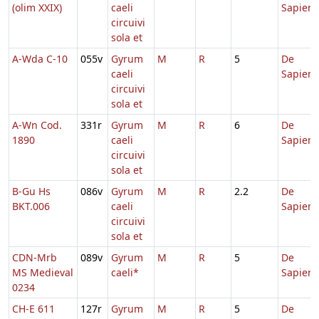
(olim XXIX)
caeli
Sapient
circuivi
sola et
A-Wda C-10
055v
Gyrum
M
R
5
De
caeli
Sapient
circuivi
sola et
A-Wn Cod.
331r
Gyrum
M
R
6
De
1890
caeli
Sapient
circuivi
sola et
B-Gu Hs
086v
Gyrum
M
R
2.2
De
BKT.006
caeli
Sapient
circuivi
sola et
CDN-Mrb
089v
Gyrum
M
R
5
De
MS Medieval
caeli*
Sapient
0234
CH-E 611
127r
Gyrum
M
R
5
De