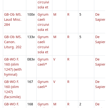
circuivi
sola et
GB-Ob MS.
100v
Gyrum
M
R
5
De
Laud Misc.
caeli
Sapient
284
circuivi
sola et
GB-Ob MS.
133v
Gyrum
M
R
5
De
Canon.
caeli
Sapient
Liturg. 202
circuivi
sola et
GB-WO F.
083v
Gyrum
V
R
De
160 (olim
caeli*
Sapient
1247) (with
hymnal)
GB-WO F.
167
Gyrum
V
R
De
160 (olim
caeli*
Sapient
1247)
(facsimile)
GB-WO F.
168
Gyrum
M
R
2
De