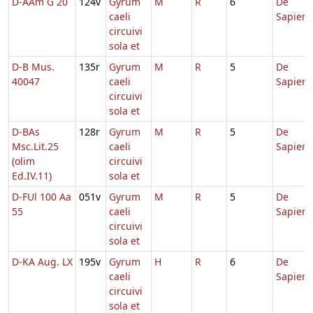
D-AAm G 20
124v
Gyrum
M
R
6
De
caeli
Sapient
circuivi
sola et
D-B Mus.
135r
Gyrum
M
R
5
De
40047
caeli
Sapient
circuivi
sola et
D-BAs
128r
Gyrum
M
R
5
De
Msc.Lit.25
caeli
Sapient
(olim
circuivi
Ed.IV.11)
sola et
D-FUl 100 Aa
051v
Gyrum
M
R
5
De
55
caeli
Sapient
circuivi
sola et
D-KA Aug. LX
195v
Gyrum
H
R
6
De
caeli
Sapient
circuivi
sola et