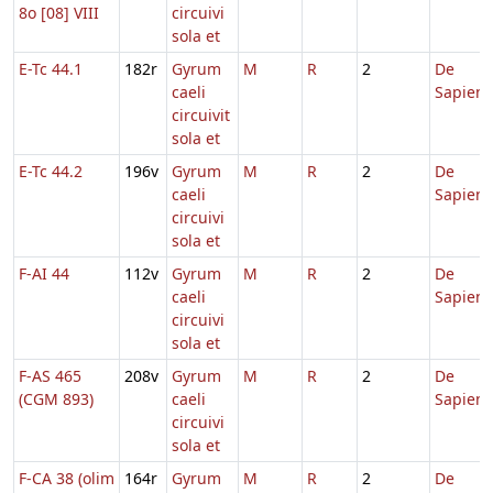
8o [08] VIII
circuivi
sola et
E-Tc 44.1
182r
Gyrum
M
R
2
De
caeli
Sapient
circuivit
sola et
E-Tc 44.2
196v
Gyrum
M
R
2
De
caeli
Sapient
circuivi
sola et
F-AI 44
112v
Gyrum
M
R
2
De
caeli
Sapient
circuivi
sola et
F-AS 465
208v
Gyrum
M
R
2
De
(CGM 893)
caeli
Sapient
circuivi
sola et
F-CA 38 (olim
164r
Gyrum
M
R
2
De