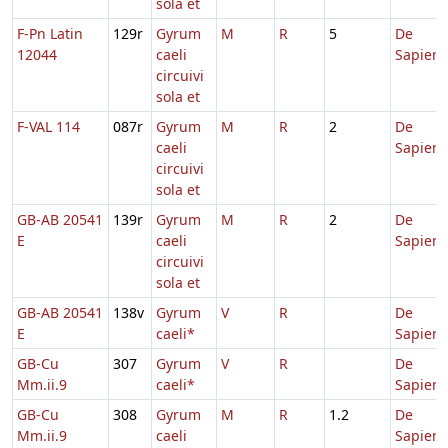
sola et
F-Pn Latin
129r
Gyrum
M
R
5
De
12044
caeli
Sapient
circuivi
sola et
F-VAL 114
087r
Gyrum
M
R
2
De
caeli
Sapient
circuivi
sola et
GB-AB 20541
139r
Gyrum
M
R
2
De
E
caeli
Sapient
circuivi
sola et
GB-AB 20541
138v
Gyrum
V
R
De
E
caeli*
Sapient
GB-Cu
307
Gyrum
V
R
De
Mm.ii.9
caeli*
Sapient
GB-Cu
308
Gyrum
M
R
1.2
De
Mm.ii.9
caeli
Sapient