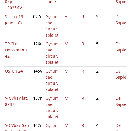
Rkp.
caeli*
Sapient
12025/IV
SI-Lna 19
027r
Gyrum
H
R
5
De
(olim 18)
caeli
Sapient
circuivi
sola et
TR-Itks
126r
Gyrum
M
R
5
De
Deissmann
caeli
Sapient
42
circuivi
sola et
US-Cn 24
145v
Gyrum
M
R
2
De
caeli
Sapient
circuivi
sola et
V-CVbav lat.
157r
Gyrum
M
R
2
De
8737
caeli
Sapient
circuivi
sola et
V-CVbav San
142r
Gyrum
M
R
4
De