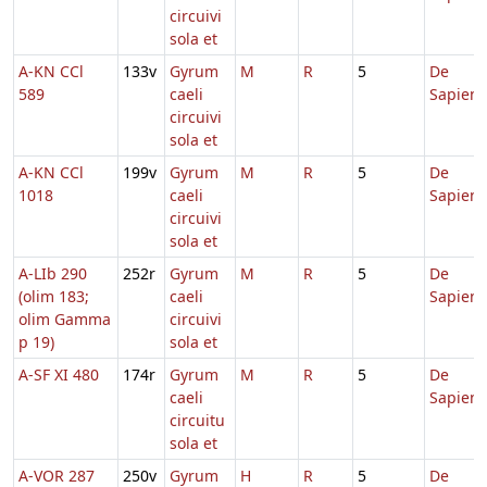
circuivi
sola et
A-KN CCl
133v
Gyrum
M
R
5
De
589
caeli
Sapient
circuivi
sola et
A-KN CCl
199v
Gyrum
M
R
5
De
1018
caeli
Sapient
circuivi
sola et
A-LIb 290
252r
Gyrum
M
R
5
De
(olim 183;
caeli
Sapient
olim Gamma
circuivi
p 19)
sola et
A-SF XI 480
174r
Gyrum
M
R
5
De
caeli
Sapient
circuitu
sola et
A-VOR 287
250v
Gyrum
H
R
5
De