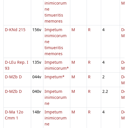
inimicorum
Ma
ne
timueritis
memores
D-KNd 215
156v
Impetum
M
R
4
De
inimicorum
Ma
ne
timueritis
memores
D-LEu Rep. I
135v
Impetum
M
R
4
De
93
inimicorum*
Ma
D-MZb D
044v
Impetum*
M
R
2
De
Ma
D-MZb D
040v
Impetum
M
R
2.2
De
inimicorum
Ma
ne
D-Ma 12o
148r
Impetum
M
R
4
De
Cmm 1
inimicorum
Ma
ne