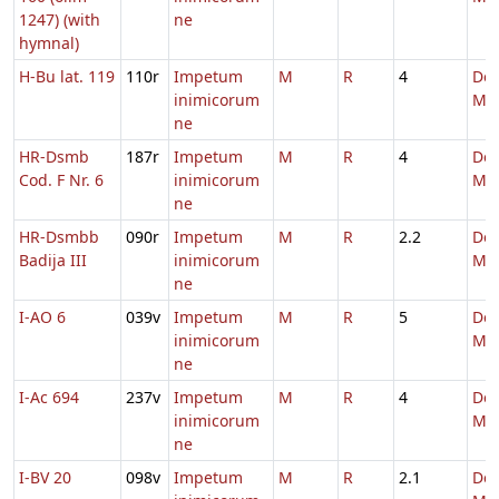
1247) (with
ne
hymnal)
H-Bu lat. 119
110r
Impetum
M
R
4
De
inimicorum
Ma
ne
HR-Dsmb
187r
Impetum
M
R
4
De
Cod. F Nr. 6
inimicorum
Ma
ne
HR-Dsmbb
090r
Impetum
M
R
2.2
De
Badija III
inimicorum
Ma
ne
I-AO 6
039v
Impetum
M
R
5
De
inimicorum
Ma
ne
I-Ac 694
237v
Impetum
M
R
4
De
inimicorum
Ma
ne
I-BV 20
098v
Impetum
M
R
2.1
De