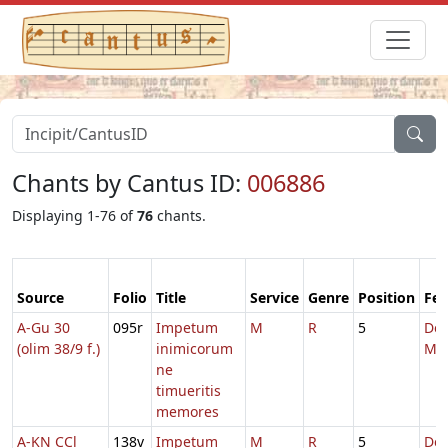
Chants by Cantus ID:
006886
Displaying 1-76 of
76
chants.
Source
Folio
Title
Service
Genre
Position
Fea
A-Gu 30
095r
Impetum
M
R
5
De
(olim 38/9 f.)
inimicorum
Ma
ne
timueritis
memores
A-KN CCl
138v
Impetum
M
R
5
De