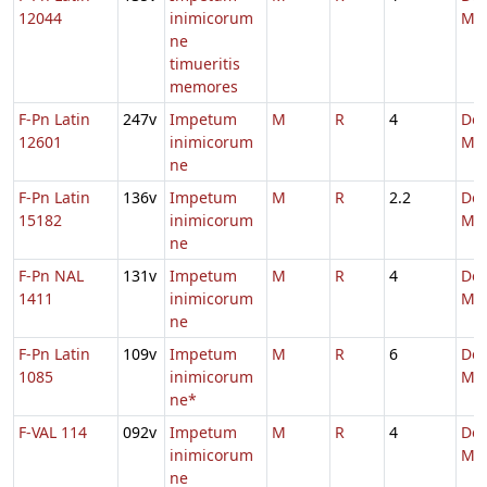
12044
inimicorum
Ma
ne
timueritis
memores
F-Pn Latin
247v
Impetum
M
R
4
De
12601
inimicorum
Ma
ne
F-Pn Latin
136v
Impetum
M
R
2.2
De
15182
inimicorum
Ma
ne
F-Pn NAL
131v
Impetum
M
R
4
De
1411
inimicorum
Ma
ne
F-Pn Latin
109v
Impetum
M
R
6
De
1085
inimicorum
Ma
ne*
F-VAL 114
092v
Impetum
M
R
4
De
inimicorum
Ma
ne