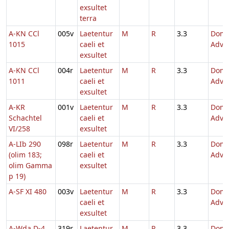
exsultet
terra
A-KN CCl
005v
Laetentur
M
R
3.3
Dom.
1015
caeli et
Adve
exsultet
A-KN CCl
004r
Laetentur
M
R
3.3
Dom.
1011
caeli et
Adve
exsultet
A-KR
001v
Laetentur
M
R
3.3
Dom.
Schachtel
caeli et
Adve
VI/258
exsultet
A-LIb 290
098r
Laetentur
M
R
3.3
Dom.
(olim 183;
caeli et
Adve
olim Gamma
exsultet
p 19)
A-SF XI 480
003v
Laetentur
M
R
3.3
Dom.
caeli et
Adve
exsultet
A-Wda D-4
319r
Laetentur
M
R
3.3
Dom.