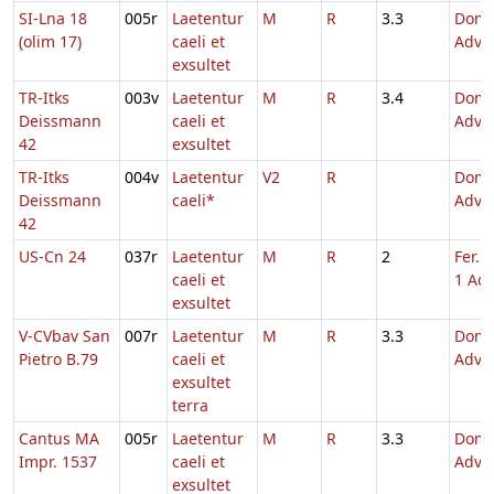
SI-Lna 18
005r
Laetentur
M
R
3.3
Dom.
(olim 17)
caeli et
Adve
exsultet
TR-Itks
003v
Laetentur
M
R
3.4
Dom.
Deissmann
caeli et
Adve
42
exsultet
TR-Itks
004v
Laetentur
V2
R
Dom.
Deissmann
caeli*
Adve
42
US-Cn 24
037r
Laetentur
M
R
2
Fer. 
caeli et
1 Adv
exsultet
V-CVbav San
007r
Laetentur
M
R
3.3
Dom.
Pietro B.79
caeli et
Adve
exsultet
terra
Cantus MA
005r
Laetentur
M
R
3.3
Dom.
Impr. 1537
caeli et
Adve
exsultet