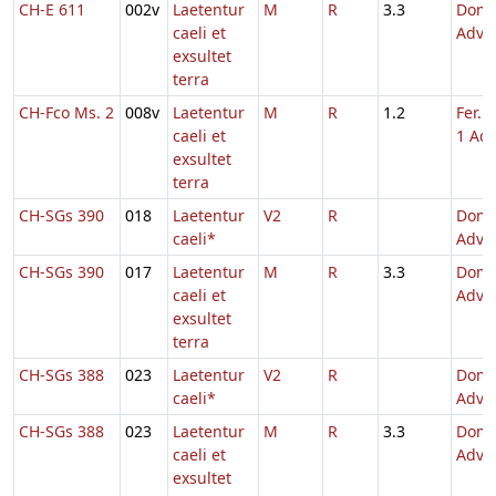
CH-E 611
002v
Laetentur
M
R
3.3
Dom.
caeli et
Adve
exsultet
terra
CH-Fco Ms. 2
008v
Laetentur
M
R
1.2
Fer. 
caeli et
1 Adv
exsultet
terra
CH-SGs 390
018
Laetentur
V2
R
Dom.
caeli*
Adve
CH-SGs 390
017
Laetentur
M
R
3.3
Dom.
caeli et
Adve
exsultet
terra
CH-SGs 388
023
Laetentur
V2
R
Dom.
caeli*
Adve
CH-SGs 388
023
Laetentur
M
R
3.3
Dom.
caeli et
Adve
exsultet