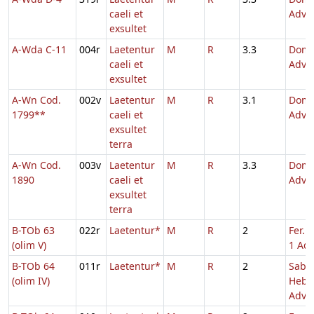
caeli et
Adve
exsultet
A-Wda C-11
004r
Laetentur
M
R
3.3
Dom.
caeli et
Adve
exsultet
A-Wn Cod.
002v
Laetentur
M
R
3.1
Dom.
1799**
caeli et
Adve
exsultet
terra
A-Wn Cod.
003v
Laetentur
M
R
3.3
Dom.
1890
caeli et
Adve
exsultet
terra
B-TOb 63
022r
Laetentur*
M
R
2
Fer. 
(olim V)
1 Adv
B-TOb 64
011r
Laetentur*
M
R
2
Sabb
(olim IV)
Hebd
Adv.