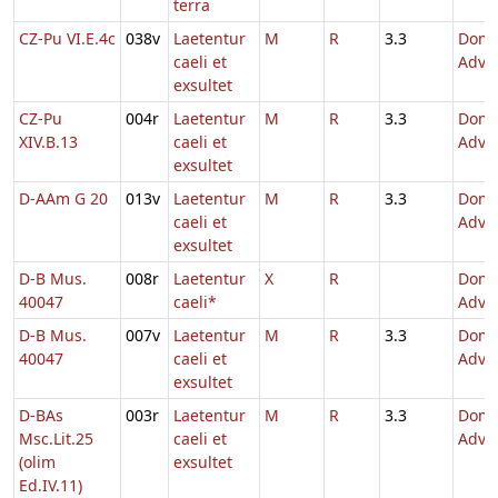
terra
CZ-Pu VI.E.4c
038v
Laetentur
M
R
3.3
Dom.
caeli et
Adve
exsultet
CZ-Pu
004r
Laetentur
M
R
3.3
Dom.
XIV.B.13
caeli et
Adve
exsultet
D-AAm G 20
013v
Laetentur
M
R
3.3
Dom.
caeli et
Adve
exsultet
D-B Mus.
008r
Laetentur
X
R
Dom.
40047
caeli*
Adve
D-B Mus.
007v
Laetentur
M
R
3.3
Dom.
40047
caeli et
Adve
exsultet
D-BAs
003r
Laetentur
M
R
3.3
Dom.
Msc.Lit.25
caeli et
Adve
(olim
exsultet
Ed.IV.11)