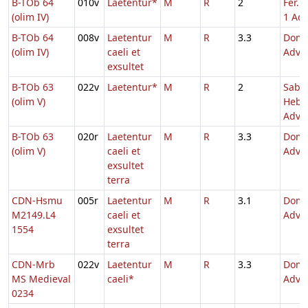
B-TOb 64
010v
Laetentur*
M
R
2
Fer. 
(olim IV)
1 Adv
B-TOb 64
008v
Laetentur
M
R
3.3
Dom.
(olim IV)
caeli et
Adve
exsultet
B-TOb 63
022v
Laetentur*
M
R
2
Sabb
(olim V)
Hebd
Adv.
B-TOb 63
020r
Laetentur
M
R
3.3
Dom.
(olim V)
caeli et
Adve
exsultet
terra
CDN-Hsmu
005r
Laetentur
M
R
3.1
Dom.
M2149.L4
caeli et
Adve
1554
exsultet
terra
CDN-Mrb
022v
Laetentur
M
R
3.3
Dom.
MS Medieval
caeli*
Adve
0234