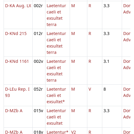
D-KA Aug. LX
002r
Laetentur
M
R
3.3
Dom.
caeli et
Adve
exsultet
terra
D-KNd 215
012r
Laetentur
M
R
3.3
Dom.
caeli et
Adve
exsultet
terra
D-KNd 1161
002v
Laetentur
M
R
3.1
Dom.
caeli et
Adve
exsultet
terra
D-LEu Rep. I
052r
Laetentur
M
V
8
Dom.
93
caeli et
Adve
exsultet*
D-MZb A
015v
Laetentur
M
R
3.3
Dom.
caeli et
Adve
exsultet
D-MZb A
018v
Laetentur*
V2
R
Dom.