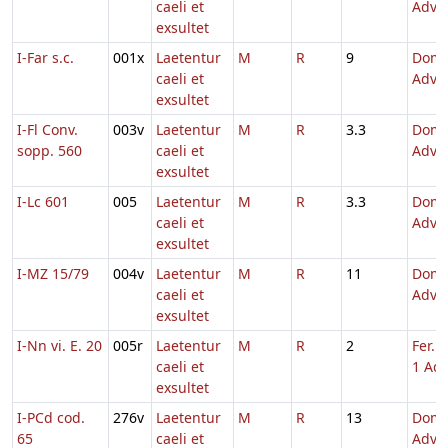
caeli et
Adve
exsultet
I-Far s.c.
001x
Laetentur
M
R
9
Dom.
caeli et
Adve
exsultet
I-Fl Conv.
003v
Laetentur
M
R
3.3
Dom.
sopp. 560
caeli et
Adve
exsultet
I-Lc 601
005
Laetentur
M
R
3.3
Dom.
caeli et
Adve
exsultet
I-MZ 15/79
004v
Laetentur
M
R
11
Dom.
caeli et
Adve
exsultet
I-Nn vi. E. 20
005r
Laetentur
M
R
2
Fer. 
caeli et
1 Adv
exsultet
I-PCd cod.
276v
Laetentur
M
R
13
Dom.
65
caeli et
Adve