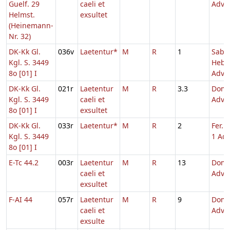
Guelf. 29
caeli et
Adve
Helmst.
exsultet
(Heinemann-
Nr. 32)
DK-Kk Gl.
036v
Laetentur*
M
R
1
Sabb
Kgl. S. 3449
Hebd
8o [01] I
Adv.
DK-Kk Gl.
021r
Laetentur
M
R
3.3
Dom.
Kgl. S. 3449
caeli et
Adve
8o [01] I
exsultet
DK-Kk Gl.
033r
Laetentur*
M
R
2
Fer. 
Kgl. S. 3449
1 Adv
8o [01] I
E-Tc 44.2
003r
Laetentur
M
R
13
Dom.
caeli et
Adve
exsultet
F-AI 44
057r
Laetentur
M
R
9
Dom.
caeli et
Adve
exsulte