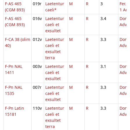
F-AS 465
019r
Laetentur
M
R
3
Fer. 
(CGM 893)
caeli*
1 Adv
F-AS 465
016v
Laetentur
M
R
3.4
Dom.
(CGM 893)
caeli et
Adve
exsultet
F-CA 38 (olim
012v
Laetentur
M
R
3.3
Dom.
40)
caeli et
Adve
exsultet
terra
F-Pn NAL
003v
Laetentur
M
R
3.1
Dom.
1411
caeli et
Adve
exsultet
F-Pn NAL
007r
Laetentur
M
R
3.3
Dom.
1535
caeli et
Adve
exsultet
F-Pn Latin
110v
Laetentur
M
R
3.3
Dom.
15181
caeli et
Adve
exsultet
terra