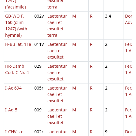
1247)
exsultet
(facsimile)
terra
GB-WO F.
002v
Laetentur
M
R
3.4
Dom.
160 (olim
caeli et
Adve
1247) (with
exsultet
hymnal)
terra
H-Bu lat. 118
011v
Laetentur
M
R
2
Fer. 
caeli et
1 Adv
exsultet
HR-Dsmb
029
Laetentur
M
R
2
Fer. 
Cod. C Nr. 4
caeli et
1 Adv
exsultet
I-Ac 694
005r
Laetentur
M
R
2
Fer. 
caeli et
1 Adv
exsultet
I-Ad 5
009
Laetentur
M
R
2
Fer. 
caeli et
1 Adv
exsultet
I-CHV s.c.
002r
Laetentur
M
R
9
Dom.