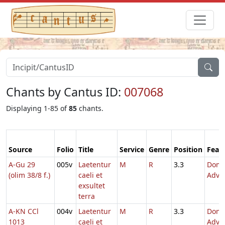
Chants by Cantus ID:
007068
Displaying 1-85 of
85
chants.
Source
Folio
Title
Service
Genre
Position
Feas
A-Gu 29
005v
Laetentur
M
R
3.3
Dom.
(olim 38/8 f.)
caeli et
Adve
exsultet
terra
A-KN CCl
004v
Laetentur
M
R
3.3
Dom.
1013
caeli et
Adve