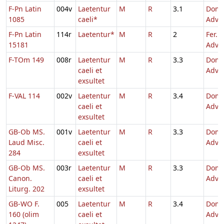
F-Pn Latin
004v
Laetentur
M
R
3.1
Dom.
1085
caeli*
Adve
F-Pn Latin
114r
Laetentur*
M
R
2
Fer. 4
15181
Adve
F-TOm 149
008r
Laetentur
M
R
3.3
Dom.
caeli et
Adve
exsultet
F-VAL 114
002v
Laetentur
M
R
3.4
Dom.
caeli et
Adve
exsultet
GB-Ob MS.
001v
Laetentur
M
R
3.3
Dom.
Laud Misc.
caeli et
Adve
284
exsultet
GB-Ob MS.
003r
Laetentur
M
R
3.3
Dom.
Canon.
caeli et
Adve
Liturg. 202
exsultet
GB-WO F.
005
Laetentur
M
R
3.4
Dom.
160 (olim
caeli et
Adve