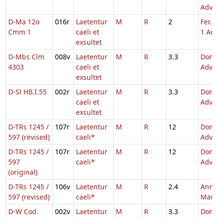
Adve
D-Ma 12o
016r
Laetentur
M
R
2
Fer. 
Cmm 1
caeli et
1 Adv
exsultet
D-Mbs Clm
008v
Laetentur
M
R
3.3
Dom.
4303
caeli et
Adve
exsultet
D-Sl HB.I.55
002r
Laetentur
M
R
3.3
Dom.
caeli et
Adve
exsultet
D-TRs 1245 /
107r
Laetentur
M
R
12
Dom.
597 (revised)
caeli*
Adve
D-TRs 1245 /
107r
Laetentur
M
R
12
Dom.
597
caeli*
Adve
(original)
D-TRs 1245 /
106v
Laetentur
M
R
2.4
Annun
597 (revised)
caeli*
Mari
D-W Cod.
002v
Laetentur
M
R
3.3
Dom.