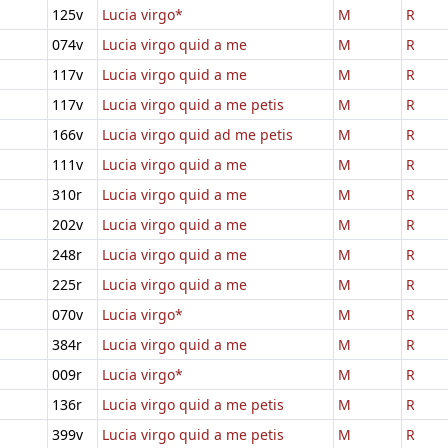
125v
Lucia virgo*
M
R
074v
Lucia virgo quid a me
M
R
117v
Lucia virgo quid a me
M
R
117v
Lucia virgo quid a me petis
M
R
166v
Lucia virgo quid ad me petis
M
R
111v
Lucia virgo quid a me
M
R
310r
Lucia virgo quid a me
M
R
202v
Lucia virgo quid a me
M
R
248r
Lucia virgo quid a me
M
R
225r
Lucia virgo quid a me
M
R
070v
Lucia virgo*
M
R
384r
Lucia virgo quid a me
M
R
009r
Lucia virgo*
M
R
136r
Lucia virgo quid a me petis
M
R
399v
Lucia virgo quid a me petis
M
R