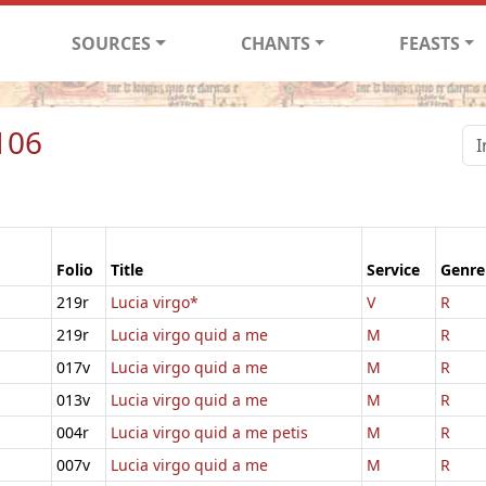
SOURCES
CHANTS
FEASTS
106
Folio
Title
Service
Genre
219r
Lucia virgo*
V
R
219r
Lucia virgo quid a me
M
R
017v
Lucia virgo quid a me
M
R
013v
Lucia virgo quid a me
M
R
004r
Lucia virgo quid a me petis
M
R
007v
Lucia virgo quid a me
M
R