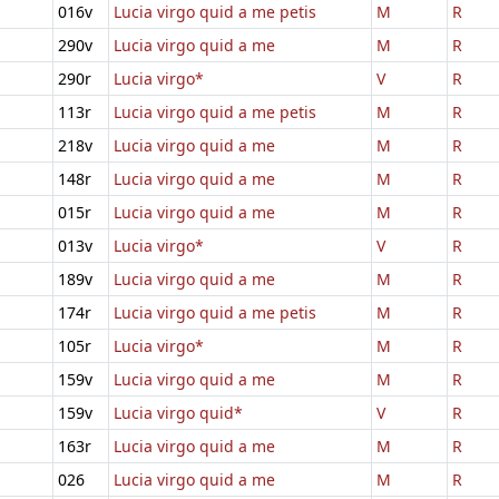
016v
Lucia virgo quid a me petis
M
R
290v
Lucia virgo quid a me
M
R
290r
Lucia virgo*
V
R
113r
Lucia virgo quid a me petis
M
R
218v
Lucia virgo quid a me
M
R
148r
Lucia virgo quid a me
M
R
015r
Lucia virgo quid a me
M
R
013v
Lucia virgo*
V
R
189v
Lucia virgo quid a me
M
R
174r
Lucia virgo quid a me petis
M
R
105r
Lucia virgo*
M
R
159v
Lucia virgo quid a me
M
R
159v
Lucia virgo quid*
V
R
163r
Lucia virgo quid a me
M
R
026
Lucia virgo quid a me
M
R