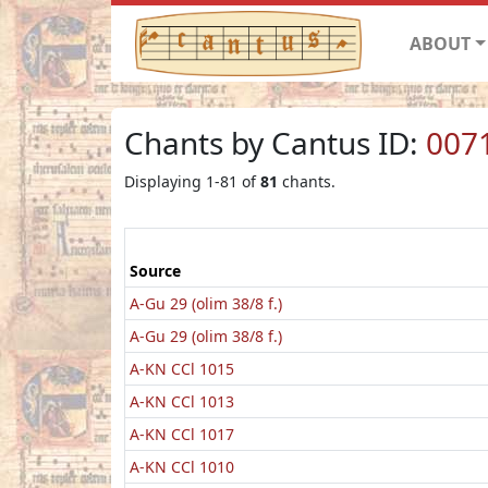
ABOUT
Chants by Cantus ID:
007
Displaying 1-81 of
81
chants.
Source
A-Gu 29 (olim 38/8 f.)
A-Gu 29 (olim 38/8 f.)
A-KN CCl 1015
A-KN CCl 1013
A-KN CCl 1017
A-KN CCl 1010