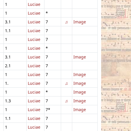
1
Luciae
1
Luciae
*
3.1
Luciae
7
♫
Image
1.1
Luciae
7
1
Luciae
7
1
Luciae
*
3.1
Luciae
7
Image
2.1
Luciae
7
1
Luciae
7
Image
1.
Luciae
7
♫
Image
1
Luciae
*
Image
1.3
Luciae
7
♫
Image
1
Luciae
7*
Image
1.1
Luciae
7
1
Luciae
7