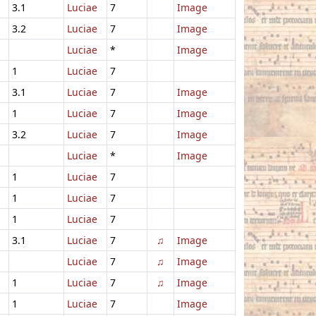
3.1
Luciae
7
Image
3.2
Luciae
7
Image
Luciae
*
Image
1
Luciae
7
3.1
Luciae
7
Image
1
Luciae
7
Image
3.2
Luciae
7
Image
Luciae
*
Image
1
Luciae
7
1
Luciae
7
1
Luciae
7
3.1
Luciae
7
♫
Image
Luciae
7
♫
Image
1
Luciae
7
♫
Image
1
Luciae
7
Image