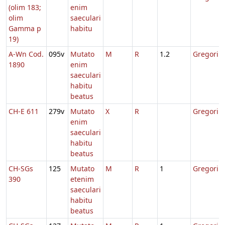
(olim 183;
enim
olim
saeculari
Gamma p
habitu
19)
A-Wn Cod.
095v
Mutato
M
R
1.2
Gregorii
1890
enim
saeculari
habitu
beatus
CH-E 611
279v
Mutato
X
R
Gregorii
enim
saeculari
habitu
beatus
CH-SGs
125
Mutato
M
R
1
Gregorii
390
etenim
saeculari
habitu
beatus