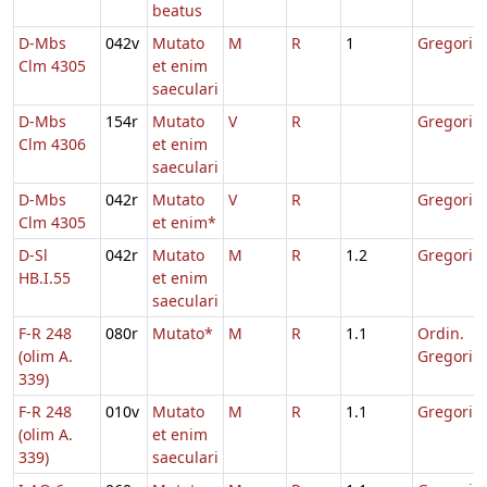
beatus
D-Mbs
042v
Mutato
M
R
1
Gregorii
Clm 4305
et enim
saeculari
D-Mbs
154r
Mutato
V
R
Gregorii
Clm 4306
et enim
saeculari
D-Mbs
042r
Mutato
V
R
Gregorii
Clm 4305
et enim*
D-Sl
042r
Mutato
M
R
1.2
Gregorii
HB.I.55
et enim
saeculari
F-R 248
080r
Mutato*
M
R
1.1
Ordin.
(olim A.
Gregorii
339)
F-R 248
010v
Mutato
M
R
1.1
Gregorii
(olim A.
et enim
339)
saeculari