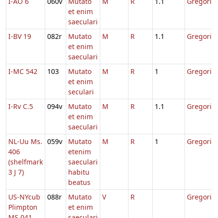
I-AO 6
060v
Mutato
M
R
1.1
Gregorii
et enim
saeculari
I-BV 19
082r
Mutato
M
R
1.1
Gregorii
et enim
saeculari
I-MC 542
103
Mutato
M
R
1
Gregorii
et enim
seculari
I-Rv C.5
094v
Mutato
M
R
1.1
Gregorii
et enim
saeculari
NL-Uu Ms.
059v
Mutato
M
R
1
Gregorii
406
etenim
(shelfmark
saeculari
3 J 7)
habitu
beatus
US-NYcub
088r
Mutato
V
R
Gregorii
Plimpton
et enim
MS 041
saeculari