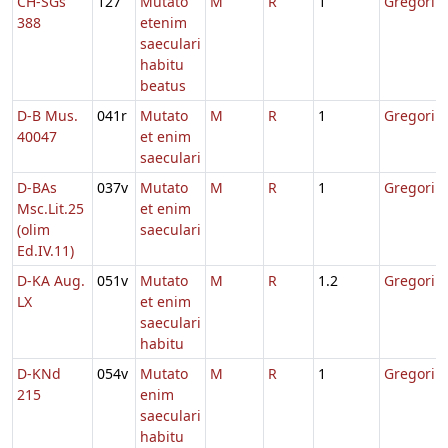
CH-SGs
127
Mutato
M
R
1
Gregorii
388
etenim
saeculari
habitu
beatus
D-B Mus.
041r
Mutato
M
R
1
Gregorii
40047
et enim
saeculari
D-BAs
037v
Mutato
M
R
1
Gregorii
Msc.Lit.25
et enim
(olim
saeculari
Ed.IV.11)
D-KA Aug.
051v
Mutato
M
R
1.2
Gregorii
LX
et enim
saeculari
habitu
D-KNd
054v
Mutato
M
R
1
Gregorii
215
enim
saeculari
habitu