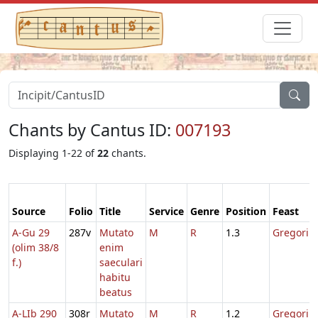
Chants by Cantus ID:
007193
Displaying 1-22 of
22
chants.
Source
Folio
Title
Service
Genre
Position
Feast
A-Gu 29
287v
Mutato
M
R
1.3
Gregorii
(olim 38/8
enim
f.)
saeculari
habitu
beatus
A-LIb 290
308r
Mutato
M
R
1.2
Gregorii