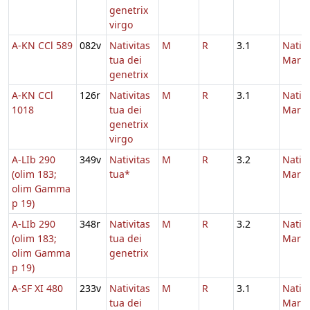
genetrix
virgo
A-KN CCl 589
082v
Nativitas
M
R
3.1
Nativi
tua dei
Maria
genetrix
A-KN CCl
126r
Nativitas
M
R
3.1
Nativi
1018
tua dei
Maria
genetrix
virgo
A-LIb 290
349v
Nativitas
M
R
3.2
Nativi
(olim 183;
tua*
Maria
olim Gamma
p 19)
A-LIb 290
348r
Nativitas
M
R
3.2
Nativi
(olim 183;
tua dei
Maria
olim Gamma
genetrix
p 19)
A-SF XI 480
233v
Nativitas
M
R
3.1
Nativi
tua dei
Maria