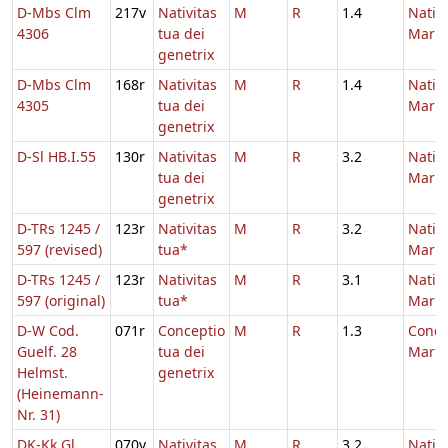
D-Mbs Clm
217v
Nativitas
M
R
1.4
Nativi
4306
tua dei
Maria
genetrix
D-Mbs Clm
168r
Nativitas
M
R
1.4
Nativi
4305
tua dei
Maria
genetrix
D-Sl HB.I.55
130r
Nativitas
M
R
3.2
Nativi
tua dei
Maria
genetrix
D-TRs 1245 /
123r
Nativitas
M
R
3.2
Nativi
597 (revised)
tua*
Maria
D-TRs 1245 /
123r
Nativitas
M
R
3.1
Nativi
597 (original)
tua*
Maria
D-W Cod.
071r
Conceptio
M
R
1.3
Conce
Guelf. 28
tua dei
Maria
Helmst.
genetrix
(Heinemann-
Nr. 31)
DK-Kk Gl.
070v
Nativitas
M
R
3.2
Nativi