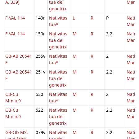
A. 339)
tua dei
Maria
genetrix
F-VAL 114
149r
Nativitas
L
R
P
Nativi
tua*
Maria
F-VAL 114
150r
Nativitas
M
R
3.2
Nativi
tua dei
Maria
genetrix
GB-AB 20541
255v
Nativitas
M
R
2
Nativi
E
tua*
Maria
GB-AB 20541
251v
Nativitas
M
R
2.2
Nativi
E
tua dei
Maria
genetrix
GB-Cu
530
Nativitas
M
R
2
Nativi
Mm.ii.9
tua*
Maria
GB-Cu
522
Nativitas
M
R
2.2
Nativi
Mm.ii.9
tua dei
Maria
genetrix
GB-Ob MS.
079v
Nativitas
M
R
3.2
Nativi
Laud Misc.
tua dei
Maria