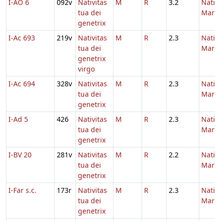
I-AO 6
092v
Nativitas
M
R
3.2
Nativi
tua dei
Maria
genetrix
I-Ac 693
219v
Nativitas
M
R
2.3
Nativi
tua dei
Maria
genetrix
virgo
I-Ac 694
328v
Nativitas
M
R
2.3
Nativi
tua dei
Maria
genetrix
I-Ad 5
426
Nativitas
M
R
2.3
Nativi
tua dei
Maria
genetrix
I-BV 20
281v
Nativitas
M
R
2.2
Nativi
tua dei
Maria
genetrix
I-Far s.c.
173r
Nativitas
M
R
2.3
Nativi
tua dei
Maria
genetrix