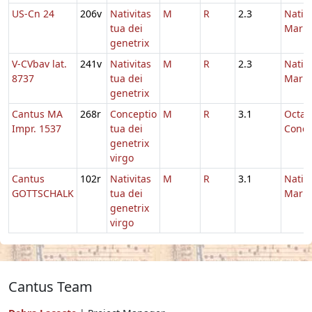
US-Cn 24
206v
Nativitas
M
R
2.3
Nativi
tua dei
Maria
genetrix
V-CVbav lat.
241v
Nativitas
M
R
2.3
Nativi
8737
tua dei
Maria
genetrix
Cantus MA
268r
Conceptio
M
R
3.1
Octav
Impr. 1537
tua dei
Conce
genetrix
virgo
Cantus
102r
Nativitas
M
R
3.1
Nativi
GOTTSCHALK
tua dei
Maria
genetrix
virgo
Cantus Team