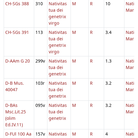
CH-SGs 388
310
Nativitas
M
R
10
Nativi
tua dei
Maria
genetrix
virgo
CH-SGs 391
113
Nativitas
M
R
3.4
Nativi
tua dei
Maria
genetrix
virgo
D-AAm G 20
299v
Nativitas
M
R
1.3
Nativi
tua dei
Maria
genetrix
D-B Mus.
103r
Nativitas
M
R
3.2
Nativi
40047
tua dei
Maria
genetrix
D-BAs
095v
Nativitas
M
R
3.2
Nativi
Msc.Lit.25
tua dei
Maria
(olim
genetrix
Ed.IV.11)
D-FUl 100 Aa
157v
Nativitas
M
R
4
Nativi