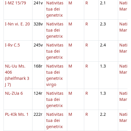
I-MZ 15/79
241v
Nativitas
M
R
2.1
Nativi
tua dei
Maria
genetrix
I-Nn vi. E. 20
328v
Nativitas
M
R
2.3
Nativi
tua dei
Maria
genetrix
I-Rv C.5
245v
Nativitas
M
R
2.4
Nativi
tua dei
Maria
genetrix
NL-Uu Ms.
168r
Nativitas
M
R
1.3
Nativi
406
tua dei
Maria
(shelfmark 3
genetrix
J 7)
virgo
NL-ZUa 6
124r
Nativitas
M
R
1.3
Nativi
tua dei
Maria
genetrix
PL-KIk Ms. 1
222r
Nativitas
M
R
2.2
Nativi
tua dei
Maria
genetrix