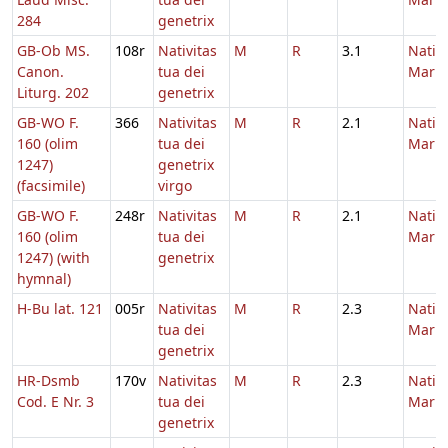
284
genetrix
GB-Ob MS.
108r
Nativitas
M
R
3.1
Nativi
Canon.
tua dei
Maria
Liturg. 202
genetrix
GB-WO F.
366
Nativitas
M
R
2.1
Nativi
160 (olim
tua dei
Maria
1247)
genetrix
(facsimile)
virgo
GB-WO F.
248r
Nativitas
M
R
2.1
Nativi
160 (olim
tua dei
Maria
1247) (with
genetrix
hymnal)
H-Bu lat. 121
005r
Nativitas
M
R
2.3
Nativi
tua dei
Maria
genetrix
HR-Dsmb
170v
Nativitas
M
R
2.3
Nativi
Cod. E Nr. 3
tua dei
Maria
genetrix