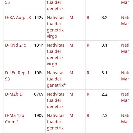
55
tua dei
Maria
genetrix
D-KA Aug. LX
142v
Nativitas
M
R
3.2
Nativi
tua dei
Maria
genetrix
virgo
D-KNd 215
131r
Nativitas
M
R
3.1
Nativi
tua dei
Maria
genetrix
virgo
D-LEu Rep. I
108r
Nativitas
M
R
3.1
Nativi
93
tua dei
Maria
genetrix*
D-MZb D
070v
Nativitas
M
R
2.2
Nativi
tua dei
Maria
genetrix
D-Ma 12o
190v
Nativitas
M
R
2.3
Nativi
Cmm 1
tua dei
Maria
genetrix