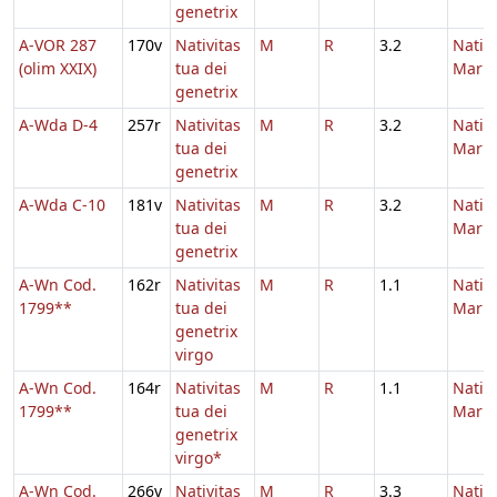
genetrix
A-VOR 287
170v
Nativitas
M
R
3.2
Nativi
(olim XXIX)
tua dei
Maria
genetrix
A-Wda D-4
257r
Nativitas
M
R
3.2
Nativi
tua dei
Maria
genetrix
A-Wda C-10
181v
Nativitas
M
R
3.2
Nativi
tua dei
Maria
genetrix
A-Wn Cod.
162r
Nativitas
M
R
1.1
Nativi
1799**
tua dei
Maria
genetrix
virgo
A-Wn Cod.
164r
Nativitas
M
R
1.1
Nativi
1799**
tua dei
Maria
genetrix
virgo*
A-Wn Cod.
266v
Nativitas
M
R
3.3
Nativi