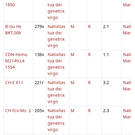
1890
tua dei
Maria
genetrix
virgo
B-Gu Hs
279v
Nativitas
M
R
2.1
Nativi
BKT.006
tua dei
Maria
genetrix
virgo
CDN-Hsmu
136v
Nativitas
M
R
1.1
Nativi
M2149.L4
tua dei
Maria
1554
genetrix
virgo
CH-E 611
221r
Nativitas
M
R
3.2
Nativi
tua dei
Maria
genetrix
virgo
CH-Fco Ms. 2
205v
Nativitas
M
R
2.3
Nativi
tua dei
Maria
genetrix
virgo