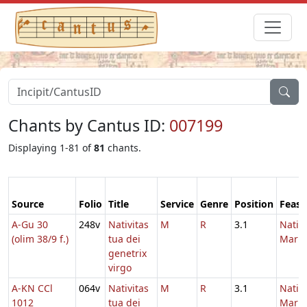
Chants by Cantus ID:
007199
Displaying 1-81 of
81
chants.
Source
Folio
Title
Service
Genre
Position
Feast
A-Gu 30
248v
Nativitas
M
R
3.1
Nativi
(olim 38/9 f.)
tua dei
Maria
genetrix
virgo
A-KN CCl
064v
Nativitas
M
R
3.1
Nativi
1012
tua dei
Maria