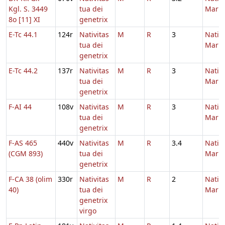
Kgl. S. 3449
tua dei
Maria
8o [11] XI
genetrix
E-Tc 44.1
124r
Nativitas
M
R
3
Nativi
tua dei
Maria
genetrix
E-Tc 44.2
137r
Nativitas
M
R
3
Nativi
tua dei
Maria
genetrix
F-AI 44
108v
Nativitas
M
R
3
Nativi
tua dei
Maria
genetrix
F-AS 465
440v
Nativitas
M
R
3.4
Nativi
(CGM 893)
tua dei
Maria
genetrix
F-CA 38 (olim
330r
Nativitas
M
R
2
Nativi
40)
tua dei
Maria
genetrix
virgo