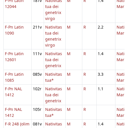
F-Pn Latin
181v
Nativitas
M
R
1.4
Nativi
12044
tua dei
Maria
genetrix
virgo
F-Pn Latin
211v
Nativitas
M
R
2.2
Nativi
1090
tua dei
Maria
genetrix
virgo
F-Pn Latin
111v
Nativitas
M
R
1.4
Nativi
12601
tua dei
Maria
genetrix
F-Pn Latin
085v
Nativitas
M
R
3.3
Nativi
1085
tua*
Maria
F-Pn NAL
102r
Nativitas
M
R
1.1
Nativi
1412
tua dei
Maria
genetrix
F-Pn NAL
105r
Nativitas
M
R
Nativi
1412
tua*
Maria
F-R 248 (olim
081v
Nativitas
M
R
1.4
Nativi