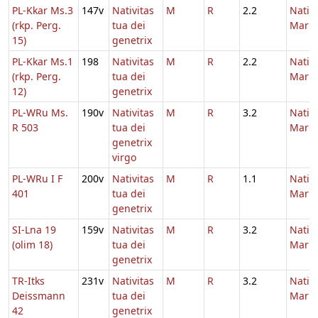
PL-Kkar Ms.3
147v
Nativitas
M
R
2.2
Nativi
(rkp. Perg.
tua dei
Maria
15)
genetrix
PL-Kkar Ms.1
198
Nativitas
M
R
2.2
Nativi
(rkp. Perg.
tua dei
Maria
12)
genetrix
PL-WRu Ms.
190v
Nativitas
M
R
3.2
Nativi
R 503
tua dei
Maria
genetrix
virgo
PL-WRu I F
200v
Nativitas
M
R
1.1
Nativi
401
tua dei
Maria
genetrix
SI-Lna 19
159v
Nativitas
M
R
3.2
Nativi
(olim 18)
tua dei
Maria
genetrix
TR-Itks
231v
Nativitas
M
R
3.2
Nativi
Deissmann
tua dei
Maria
42
genetrix