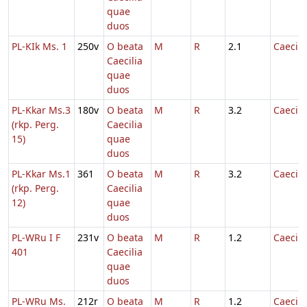
quae
duos
PL-KIk Ms. 1
250v
O beata
M
R
2.1
Caecili
Caecilia
quae
duos
PL-Kkar Ms.3
180v
O beata
M
R
3.2
Caecili
(rkp. Perg.
Caecilia
15)
quae
duos
PL-Kkar Ms.1
361
O beata
M
R
3.2
Caecili
(rkp. Perg.
Caecilia
12)
quae
duos
PL-WRu I F
231v
O beata
M
R
1.2
Caecili
401
Caecilia
quae
duos
PL-WRu Ms.
212r
O beata
M
R
1.2
Caecili