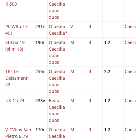
R 503
Caecilia
quae
duos
PL-WRu I F
231r
O beata
V
R
Caecili
401
Caecilia*
SI-Lna 19
190r
O beata
M
R
1.2
Caecili
(olim 18)
Caecilia
quae
duos
TR-Itks
256r
O beata
M
R
3.2
Caecili
Deissmann
Caecilia
42
quae
duos
US-Cn 24
233v
Beata
M
R
1.2
Caecili
Caecilia
quae
duos
V-CVbav San
170r
O beata
M
R
1.2
Caecili
Pietro B.79
Caecilia