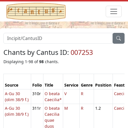
Chants by Cantus ID:
007253
Displaying 1-98 of
98
chants.
Source
Folio
Title
Service
Genre
Position
Feast
A-Gu 30
310r
O beata
V
R
Caecili
(olim 38/9 f.)
Caecilia*
A-Gu 30
311r
O beata
M
R
1.2
Caecili
(olim 38/9 f.)
Caecilia
quae
duos