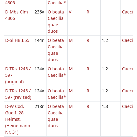
4305
Caecilia*
D-Mbs Clm
236v
O beata
V
R
Caecili
4306
Caecilia
quae
duos
D-Sl HB.I.55
144r
O beata
M
R
1.2
Caecili
Caecilia
quae
duos
D-TRs 1245 /
124v
O beata
M
R
1.2
Caecili
597
Caecilia*
(original)
D-TRs 1245 /
124v
O beata
M
R
1.2
Caecili
597 (revised)
Caecilia*
D-W Cod.
218r
O beata
M
R
1.3
Caecili
Guelf. 28
Caecilia
Helmst.
quae
(Heinemann-
duos
Nr. 31)