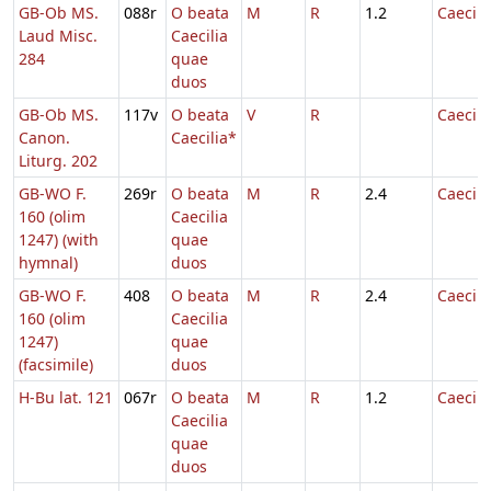
GB-Ob MS.
088r
O beata
M
R
1.2
Caecili
Laud Misc.
Caecilia
284
quae
duos
GB-Ob MS.
117v
O beata
V
R
Caecili
Canon.
Caecilia*
Liturg. 202
GB-WO F.
269r
O beata
M
R
2.4
Caecili
160 (olim
Caecilia
1247) (with
quae
hymnal)
duos
GB-WO F.
408
O beata
M
R
2.4
Caecili
160 (olim
Caecilia
1247)
quae
(facsimile)
duos
H-Bu lat. 121
067r
O beata
M
R
1.2
Caecili
Caecilia
quae
duos