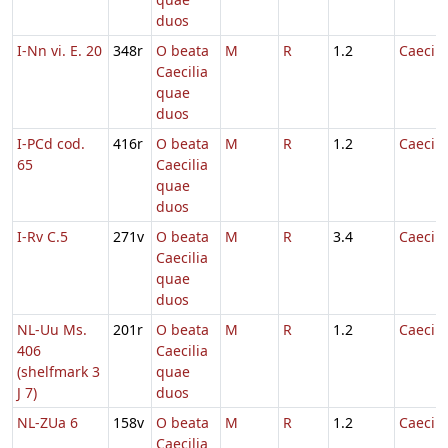
duos
I-Nn vi. E. 20
348r
O beata
M
R
1.2
Caecili
Caecilia
quae
duos
I-PCd cod.
416r
O beata
M
R
1.2
Caecili
65
Caecilia
quae
duos
I-Rv C.5
271v
O beata
M
R
3.4
Caecili
Caecilia
quae
duos
NL-Uu Ms.
201r
O beata
M
R
1.2
Caecili
406
Caecilia
(shelfmark 3
quae
J 7)
duos
NL-ZUa 6
158v
O beata
M
R
1.2
Caecili
Caecilia