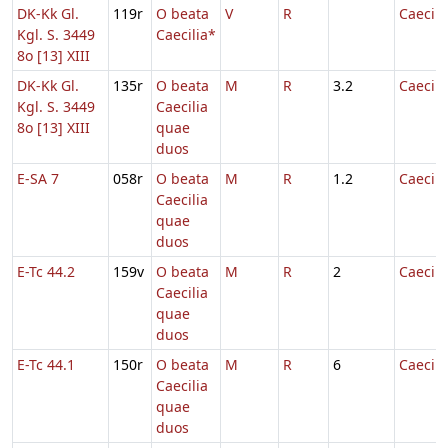
DK-Kk Gl.
119r
O beata
V
R
Caecili
Kgl. S. 3449
Caecilia*
8o [13] XIII
DK-Kk Gl.
135r
O beata
M
R
3.2
Caecili
Kgl. S. 3449
Caecilia
8o [13] XIII
quae
duos
E-SA 7
058r
O beata
M
R
1.2
Caecili
Caecilia
quae
duos
E-Tc 44.2
159v
O beata
M
R
2
Caecili
Caecilia
quae
duos
E-Tc 44.1
150r
O beata
M
R
6
Caecili
Caecilia
quae
duos