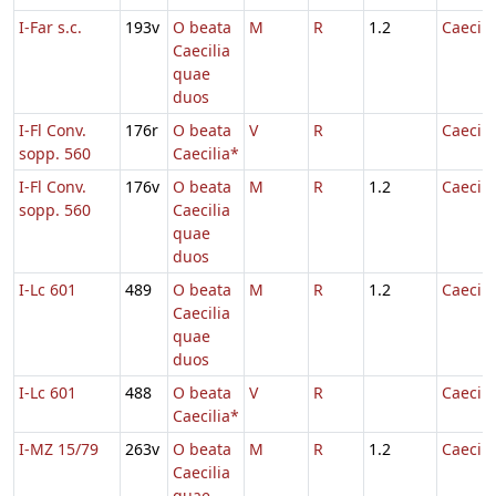
I-Far s.c.
193v
O beata
M
R
1.2
Caecili
Caecilia
quae
duos
I-Fl Conv.
176r
O beata
V
R
Caecili
sopp. 560
Caecilia*
I-Fl Conv.
176v
O beata
M
R
1.2
Caecili
sopp. 560
Caecilia
quae
duos
I-Lc 601
489
O beata
M
R
1.2
Caecili
Caecilia
quae
duos
I-Lc 601
488
O beata
V
R
Caecili
Caecilia*
I-MZ 15/79
263v
O beata
M
R
1.2
Caecili
Caecilia
quae