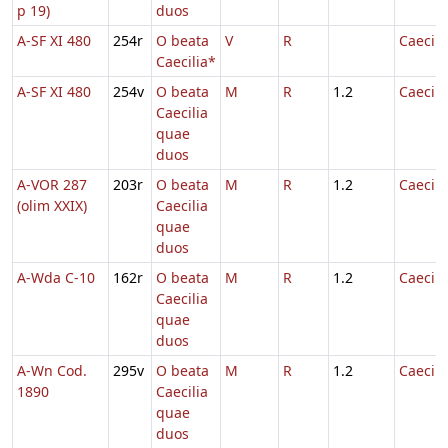
p 19)
duos
A-SF XI 480
254r
O beata
V
R
Caecili
Caecilia*
A-SF XI 480
254v
O beata
M
R
1.2
Caecili
Caecilia
quae
duos
A-VOR 287
203r
O beata
M
R
1.2
Caecili
(olim XXIX)
Caecilia
quae
duos
A-Wda C-10
162r
O beata
M
R
1.2
Caecili
Caecilia
quae
duos
A-Wn Cod.
295v
O beata
M
R
1.2
Caecili
1890
Caecilia
quae
duos