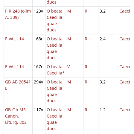
duos
F-R 248 (olim
123v
O beata
M
R
3.2
Caecili
A. 339)
Caecilia
quae
duos
F-VAL 114
168r
O beata
M
R
2.4
Caecili
Caecilia
quae
duos
F-VAL 114
167r
O beata
V
R
Caecili
Caecilia*
GB-AB 20541
294v
O beata
M
R
3.2
Caecili
E
Caecilia
quae
duos
GB-Ob MS.
117v
O beata
M
R
1.2
Caecili
Canon.
Caecilia
Liturg. 202
quae
duos