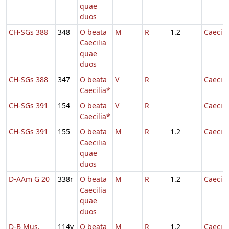
quae
duos
CH-SGs 388
348
O beata
M
R
1.2
Caecili
Caecilia
quae
duos
CH-SGs 388
347
O beata
V
R
Caecili
Caecilia*
CH-SGs 391
154
O beata
V
R
Caecili
Caecilia*
CH-SGs 391
155
O beata
M
R
1.2
Caecili
Caecilia
quae
duos
D-AAm G 20
338r
O beata
M
R
1.2
Caecili
Caecilia
quae
duos
D-B Mus.
114v
O beata
M
R
1.2
Caecili