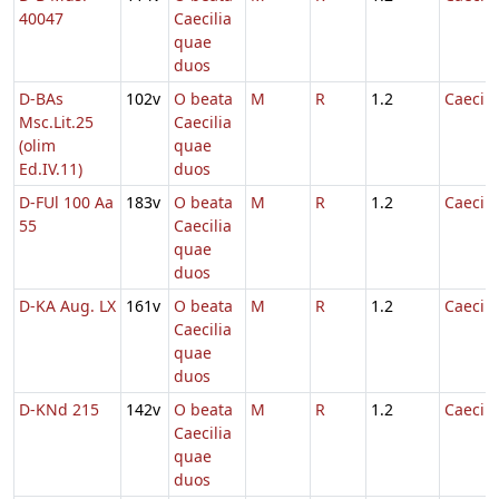
40047
Caecilia
quae
duos
D-BAs
102v
O beata
M
R
1.2
Caecili
Msc.Lit.25
Caecilia
(olim
quae
Ed.IV.11)
duos
D-FUl 100 Aa
183v
O beata
M
R
1.2
Caecili
55
Caecilia
quae
duos
D-KA Aug. LX
161v
O beata
M
R
1.2
Caecili
Caecilia
quae
duos
D-KNd 215
142v
O beata
M
R
1.2
Caecili
Caecilia
quae
duos