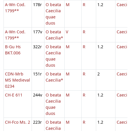
A-Wn Cod.
178r
O beata
M
R
1.2
Caecili
1799**
Caecilia
quae
duos
A-Wn Cod.
177v
O beata
V
R
Caecili
1799**
Caecilia*
B-Gu Hs
322r
O beata
M
R
1.2
Caecili
BKT.006
Caecilia
quae
duos
CDN-Mrb
151r
O beata
M
R
2
Caecili
MS Medieval
Caecilia*
0234
CH-E 611
244v
O beata
M
R
1.2
Caecili
Caecilia
quae
duos
CH-Fco Ms. 2
223r
O beata
M
R
1.2
Caecili
Caecilia