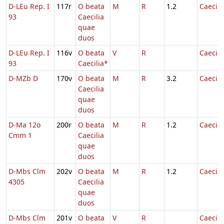
D-LEu Rep. I
117r
O beata
M
R
1.2
Caecili
93
Caecilia
quae
duos
D-LEu Rep. I
116v
O beata
V
R
Caecili
93
Caecilia*
D-MZb D
170v
O beata
M
R
3.2
Caecili
Caecilia
quae
duos
D-Ma 12o
200r
O beata
M
R
1.2
Caecili
Cmm 1
Caecilia
quae
duos
D-Mbs Clm
202v
O beata
M
R
1.2
Caecili
4305
Caecilia
quae
duos
D-Mbs Clm
201v
O beata
V
R
Caecili