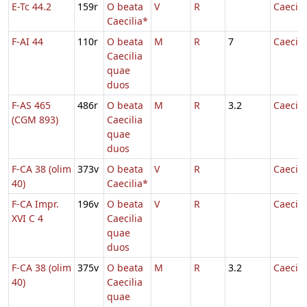
E-Tc 44.2
159r
O beata
V
R
Caecili
Caecilia*
F-AI 44
110r
O beata
M
R
7
Caecili
Caecilia
quae
duos
F-AS 465
486r
O beata
M
R
3.2
Caecili
(CGM 893)
Caecilia
quae
duos
F-CA 38 (olim
373v
O beata
V
R
Caecili
40)
Caecilia*
F-CA Impr.
196v
O beata
V
R
Caecili
XVI C 4
Caecilia
quae
duos
F-CA 38 (olim
375v
O beata
M
R
3.2
Caecili
40)
Caecilia
quae