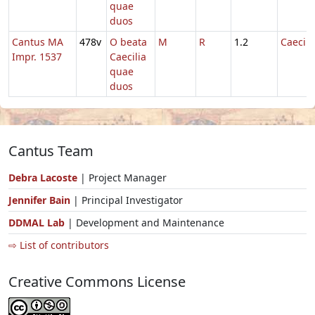
quae
duos
Cantus MA
478v
O beata
M
R
1.2
Caecili
Impr. 1537
Caecilia
quae
duos
Cantus Team
Debra Lacoste
| Project Manager
Jennifer Bain
| Principal Investigator
DDMAL Lab
| Development and Maintenance
⇨ List of contributors
Creative Commons License