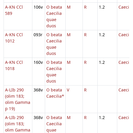
A-KN CCl
106v
O beata
M
R
1.2
Caecili
589
Caecilia
quae
duos
A-KN CCl
093r
O beata
M
R
1.2
Caecili
1012
Caecilia
quae
duos
A-KN CCl
160v
O beata
M
R
1.2
Caecili
1018
Caecilia
quae
duos
A-LIb 290
368v
O beata
V
R
Caecili
(olim 183;
Caecilia*
olim Gamma
p 19)
A-LIb 290
368v
O beata
M
R
1.2
Caecili
(olim 183;
Caecilia
olim Gamma
quae