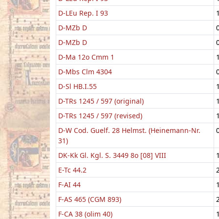
D-LEu Rep. I 93
D-MZb D
D-MZb D
D-Ma 12o Cmm 1
D-Mbs Clm 4304
D-Sl HB.I.55
D-TRs 1245 / 597 (original)
D-TRs 1245 / 597 (revised)
D-W Cod. Guelf. 28 Helmst. (Heinemann-Nr.
31)
DK-Kk Gl. Kgl. S. 3449 8o [08] VIII
E-Tc 44.2
F-AI 44
F-AS 465 (CGM 893)
F-CA 38 (olim 40)