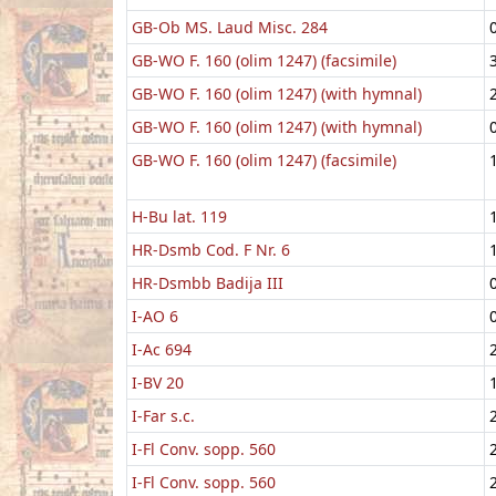
GB-Ob MS. Laud Misc. 284
GB-WO F. 160 (olim 1247) (facsimile)
GB-WO F. 160 (olim 1247) (with hymnal)
GB-WO F. 160 (olim 1247) (with hymnal)
GB-WO F. 160 (olim 1247) (facsimile)
H-Bu lat. 119
HR-Dsmb Cod. F Nr. 6
HR-Dsmbb Badija III
I-AO 6
I-Ac 694
I-BV 20
I-Far s.c.
I-Fl Conv. sopp. 560
I-Fl Conv. sopp. 560