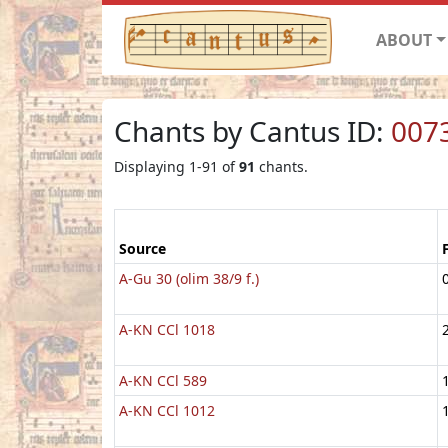
ABOUT
Chants by Cantus ID:
007
Displaying 1-91 of
91
chants.
Source
A-Gu 30 (olim 38/9 f.)
A-KN CCl 1018
A-KN CCl 589
A-KN CCl 1012