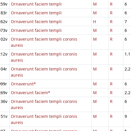
259v
Ornaverunt faciem templi
M
R
6
183r
Ornaverunt faciem templi
M
R
6
262v
Ornaverunt faciem templi
H
R
7
073v
Ornaverunt faciem templi
M
R
6
102v
Ornaverunt faciem templi coronis
M
R
6
aureis
212v
Ornaverunt faciem templi coronis
M
R
1.1
aureis
104r
Ornaverunt faciem templi coronis
M
R
2.2
aureis
099r
Ornaverunt*
M
R
6
269v
Ornaverunt faciem*
M
R
2.2
136v
Ornaverunt faciem templi coronis
M
R
6
aureis
151v
Ornaverunt faciem templi coronis
M
R
9
aureis