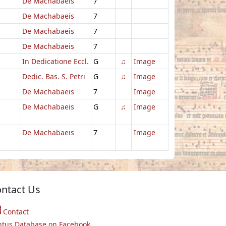
De Machabaeis
7
De Machabaeis
7
De Machabaeis
7
De Machabaeis
7
In Dedicatione Eccl.
G
♫
Image
Dedic. Bas. S. Petri
G
♫
Image
De Machabaeis
7
Image
De Machabaeis
G
♫
Image
De Machabaeis
7
Image
ntact Us
Contact
ntus Database on Facebook