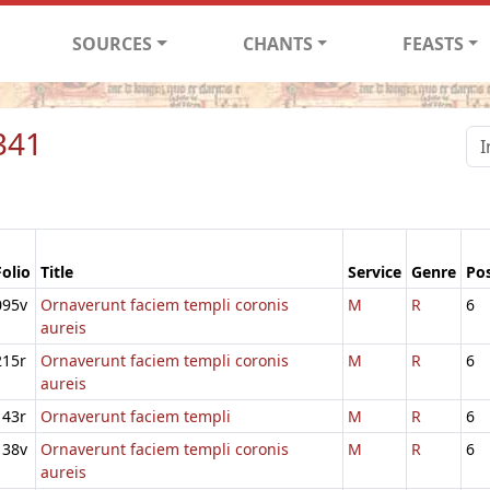
SOURCES
CHANTS
FEASTS
341
Folio
Title
Service
Genre
Pos
095v
Ornaverunt faciem templi coronis
M
R
6
aureis
215r
Ornaverunt faciem templi coronis
M
R
6
aureis
143r
Ornaverunt faciem templi
M
R
6
138v
Ornaverunt faciem templi coronis
M
R
6
aureis