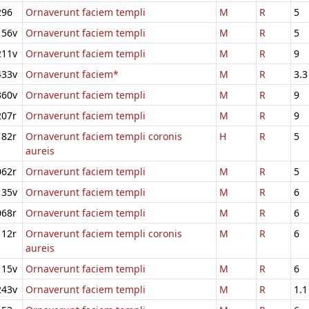
296
Ornaverunt faciem templi
M
R
5
156v
Ornaverunt faciem templi
M
R
5
211v
Ornaverunt faciem templi
M
R
9
433v
Ornaverunt faciem*
M
R
3.3
360v
Ornaverunt faciem templi
M
R
9
207r
Ornaverunt faciem templi
M
R
9
182r
Ornaverunt faciem templi coronis
H
R
5
aureis
062r
Ornaverunt faciem templi
M
R
5
135v
Ornaverunt faciem templi
M
R
6
068r
Ornaverunt faciem templi
M
R
6
112r
Ornaverunt faciem templi coronis
M
R
6
aureis
115v
Ornaverunt faciem templi
M
R
6
243v
Ornaverunt faciem templi
M
R
1.1