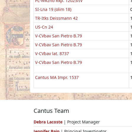
PL-WRzno Rkp. 12025/IV
SI-Lna 19 (olim 18)
TR-Itks Deissmann 42
US-Cn 24
V-CVbav San Pietro B.79
V-CVbav San Pietro B.79
V-CVbav lat. 8737
V-CVbav San Pietro B.79
Cantus MA Impr. 1537
Cantus Team
Debra Lacoste
| Project Manager
Jennifer Bain
| Principal Investigator