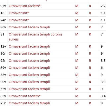
097v
Ornaverunt faciem*
M
R
2.2
318
Ornaverunt*
M
R
1.1
224r
Ornaverunt*
M
R
1.1
090v
Ornaverunt faciem templi
M
R
7
181
Ornaverunt faciem templi coronis
M
R
7
aureis
112v
Ornaverunt faciem templi
M
R
9
190r
Ornaverunt faciem templi
M
R
9
092r
Ornaverunt faciem templi
M
R
3.3
039v
Ornaverunt faciem templi
M
R
6
238v
Ornaverunt faciem templi
M
R
9
100v
Ornaverunt faciem templi
M
R
3.3
253v
Ornaverunt faciem templi
M
R
9
205v
Ornaverunt faciem*
M
R
3.4
225r
Ornaverunt faciem templi
M
R
9