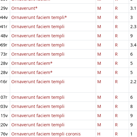
129v
Ornaverunt*
M
R
3.1
044v
Ornaverunt faciem templi*
M
R
3
041r
Ornaverunt faciem templi
M
R
2.3
148v
Ornaverunt faciem templi
M
R
9
069r
Ornaverunt faciem templi
M
R
3.4
173r
Ornaverunt faciem templi
M
R
6
128v
Ornaverunt faciem*
M
R
5
128v
Ornaverunt faciem*
M
R
5
016r
Ornaverunt faciem templi
M
R
2.2
107r
Ornaverunt faciem templi
M
R
6
203v
Ornaverunt faciem templi
M
R
8
115v
Ornaverunt faciem templi
M
R
9
220v
Ornaverunt faciem templi
M
R
9
176v
Ornaverunt faciem templi coronis
H
R
1