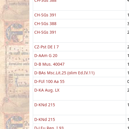
CH-SGs 388
CH-SGs 391
CH-SGs 388
CH-SGs 391
CZ-Pst DE I 7
D-AAm G 20
D-B Mus. 40047
D-BAs Msc.Lit.25 (olim Ed.IV.11)
D-FUl 100 Aa 55
D-KA Aug. LX
D-KNd 215
D-KNd 215
D-LEu Rep. I 93