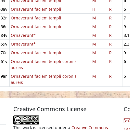
153
Ornaverunt faciem templi
M
R
6
038v
Ornaverunt faciem templi
H
R
6
132r
Ornaverunt faciem templi
M
R
7
156r
Ornaverunt faciem templi
M
R
9
184v
Ornaverunt*
M
R
3.1
169v
Ornaverunt*
M
R
2.3
170r
Ornaverunt faciem templi
M
R
9
161v
Ornaverunt faciem templi coronis
M
R
6
aureis
198r
Ornaverunt faciem templi coronis
M
R
5
aureis
Creative Commons License
Co
This work is licensed under a
Creative Commons
Ca