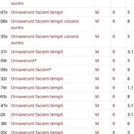
aureis
247v
Ornaverunt faciem templi
M
R
5
106v
Ornaverunt faciem templi coronis
M
R
8
aureis
135v
Ornaverunt faciem templi coronis
M
R
5
aureis
137r
Ornaverunt faciem templi
M
R
3.1
109r
Ornaverunt*
M
R
5
109v
Ornaverunt faciem*
M
R
9
132r
Ornaverunt faciem templi
M
R
6
174r
Ornaverunt faciem templi
M
R
1.1
093r
Ornaverunt faciem templi
M
R
8
147v
Ornaverunt faciem templi
M
R
3.1
326
Ornaverunt faciem templi
M
R
3.1
138r
Ornaverunt faciem templi
M
R
6
105r
Ornaverunt faciem templi
M
R
5