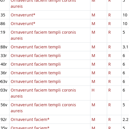
407
Ornaverunt faciem templi coronis
M
R
5
aureis
135
Ornaverunt*
M
R
10
386
Ornaverunt*
M
R
10
219
Ornaverunt faciem templi coronis
M
R
5
aureis
288v
Ornaverunt faciem templi
M
R
3.1
133r
Ornaverunt faciem templi
M
R
6
140r
Ornaverunt faciem templi
M
R
6
136r
Ornaverunt faciem templi
M
R
6
063v
Ornaverunt faciem templi
M
R
6
203v
Ornaverunt faciem templi coronis
H
R
6
aureis
156v
Ornaverunt faciem templi coronis
M
R
5
aureis
192r
Ornaverunt faciem*
M
R
2.2
135v
Ornaverunt faciem*
M
R
5