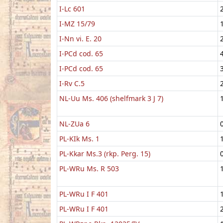
I-Lc 601
I-MZ 15/79
I-Nn vi. E. 20
I-PCd cod. 65
I-PCd cod. 65
I-Rv C.5
NL-Uu Ms. 406 (shelfmark 3 J 7)
NL-ZUa 6
PL-KIk Ms. 1
PL-Kkar Ms.3 (rkp. Perg. 15)
PL-WRu Ms. R 503
PL-WRu I F 401
PL-WRu I F 401