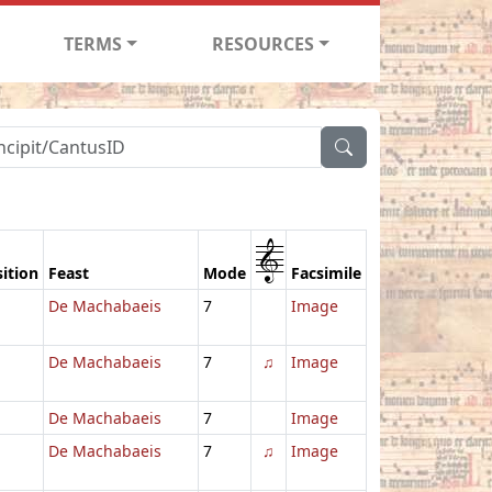
TERMS
RESOURCES
1
ition
Feast
Mode
Facsimile
De Machabaeis
7
Image
De Machabaeis
7
♫
Image
De Machabaeis
7
Image
De Machabaeis
7
♫
Image