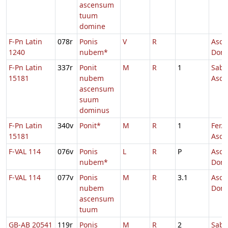
ascensum
tuum
domine
F-Pn Latin
078r
Ponis
V
R
Asce
1240
nubem*
Domi
F-Pn Latin
337r
Ponit
M
R
1
Sabb
15181
nubem
Asce
ascensum
suum
dominus
F-Pn Latin
340v
Ponit*
M
R
1
Fer. 
15181
Asce
F-VAL 114
076v
Ponis
L
R
P
Asce
nubem*
Domi
F-VAL 114
077v
Ponis
M
R
3.1
Asce
nubem
Domi
ascensum
tuum
GB-AB 20541
119r
Ponis
M
R
2
Sabb