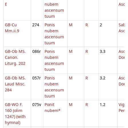
E
nubem
Asce
ascensum
tuum
GB-Cu
274
Ponis
M
R
2
Sabb
Mm.ii.9
nubem
Asce
ascensum
tuum
GB-Ob MS.
086r
Ponis
M
R
3.3
Asce
Canon.
nubem
Domi
Liturg. 202
ascensum
tuum
GB-Ob MS.
057r
Ponis
M
R
3.2
Asce
Laud Misc.
nubem
Domi
284
ascensum
tuum
GB-WO F.
075v
Ponit
M
R
1.2
Vigil
160 (olim
nubem*
Pent
1247) (with
hymnal)