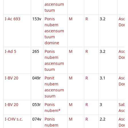
ascensum
tuum
I-Ac 693
153v
Ponis
M
R
3.2
Asce
nubem
Domi
ascensum
tuum
domine
I-Ad 5
265
Ponis
M
R
3.2
Asce
nubem
Domi
ascensum
tuum
I-BV 20
049r
Ponit
M
R
3.1
Asce
nubem
Domi
ascensum
suum
I-BV 20
053r
Ponis
M
R
3
Sabb
nubem*
Asce
I-CHV s.c.
074v
Ponis
M
R
2.2
Asce
nubem
Domi