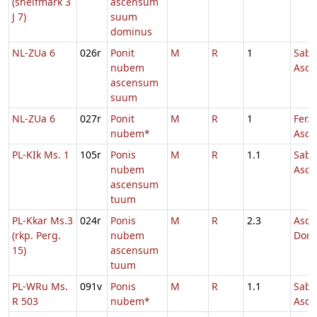
(shelfmark 3
ascensum
J 7)
suum
dominus
NL-ZUa 6
026r
Ponit
M
R
1
Sabb
nubem
Asce
ascensum
suum
NL-ZUa 6
027r
Ponit
M
R
1
Fer. 
nubem*
Asce
PL-KIk Ms. 1
105r
Ponis
M
R
1.1
Sabb
nubem
Asce
ascensum
tuum
PL-Kkar Ms.3
024r
Ponis
M
R
2.3
Asce
(rkp. Perg.
nubem
Domi
15)
ascensum
tuum
PL-WRu Ms.
091v
Ponis
M
R
1.1
Sabb
R 503
nubem*
Asc.