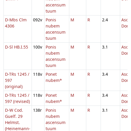
ascensum
tuum
D-Mbs Clm
092v
Ponis
M
R
2.4
Asce
4306
nubem
Domi
ascensum
tuum
D-Sl HB.I.55
100v
Ponis
M
R
3.1
Asce
nubem
Domi
ascensum
tuum
D-TRs 1245 /
118v
Ponet
M
R
3.4
Asce
597
nubem*
Domi
(original)
D-TRs 1245 /
118v
Ponet
M
R
3.4
Asce
597 (revised)
nubem*
Domi
D-W Cod.
138r
Ponis
M
R
3.1
Asce
Guelf. 29
nubem
Domi
Helmst.
ascensum
(Heinemann-
tuum