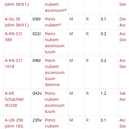
(olim 38/9 f.)
nubem
Domi
ascensum*
A-Gu 30
030r
Ponis
M
R
3.1
Dom.
(olim 38/9 f.)
nubem*
Asce
A-KN CCl
022r
Ponis
M
R
3.2
Asce
589
nubem
Domi
ascensum
tuum
A-KN CCl
040r
Ponis
M
R
3.2
Asce
1018
nubem
Domi
ascensum
tuum
domine
A-KR
042v
Ponis
M
R
1.2
Sabb
Schachtel
nubem
Asce
VI/258
ascensum
tuum
A-LIb 290
235v
Ponis
M
R
3.1
Asce
(olim 183;
nubem
Domi