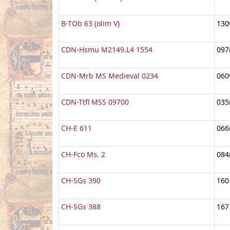
B-TOb 63 (olim V)
130
CDN-Hsmu M2149.L4 1554
097
CDN-Mrb MS Medieval 0234
060
CDN-Ttfl MSS 09700
035
CH-E 611
066
CH-Fco Ms. 2
084
CH-SGs 390
160
CH-SGs 388
167