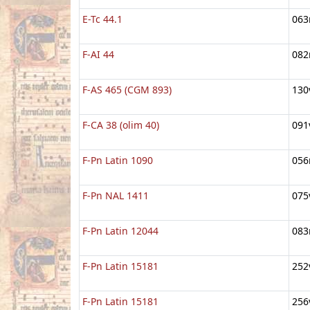
E-Tc 44.1
063
F-AI 44
082
F-AS 465 (CGM 893)
130
F-CA 38 (olim 40)
091
F-Pn Latin 1090
056
F-Pn NAL 1411
075
F-Pn Latin 12044
083
F-Pn Latin 15181
252
F-Pn Latin 15181
256