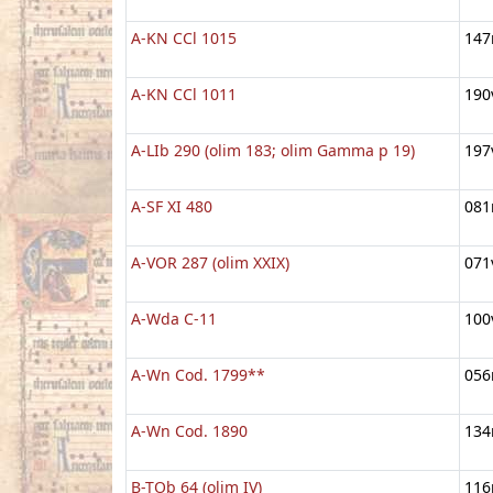
A-KN CCl 1015
147
A-KN CCl 1011
190
A-LIb 290 (olim 183; olim Gamma p 19)
197
A-SF XI 480
081
A-VOR 287 (olim XXIX)
071
A-Wda C-11
100
A-Wn Cod. 1799**
056
A-Wn Cod. 1890
134
B-TOb 64 (olim IV)
116