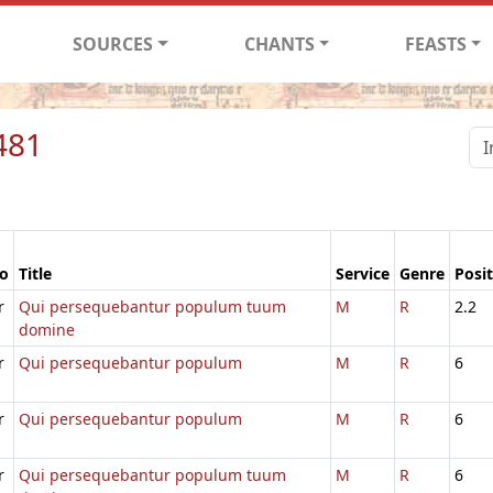
SOURCES
CHANTS
FEASTS
481
io
Title
Service
Genre
Posi
r
Qui persequebantur populum tuum
M
R
2.2
domine
r
Qui persequebantur populum
M
R
6
r
Qui persequebantur populum
M
R
6
r
Qui persequebantur populum tuum
M
R
6