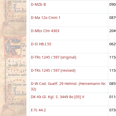
D-MZb B
090
D-Ma 12o Cmm 1
087
D-Mbs Clm 4303
204
D-Sl HB.I.55
062
D-TRs 1245 / 597 (original)
115
D-TRs 1245 / 597 (revised)
115
D-W Cod. Guelf. 29 Helmst. (Heinemann-Nr.
085
32)
DK-Kk Gl. Kgl. S. 3449 8o [05] V
011
E-Tc 44.2
073