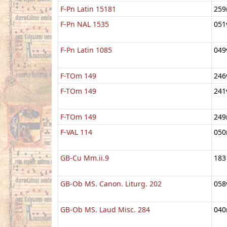
F-Pn Latin 15181
259
F-Pn NAL 1535
051
F-Pn Latin 1085
049
F-TOm 149
246
F-TOm 149
241
F-TOm 149
249
F-VAL 114
050
GB-Cu Mm.ii.9
183
GB-Ob MS. Canon. Liturg. 202
058
GB-Ob MS. Laud Misc. 284
040