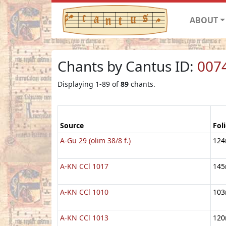
ABOUT
Chants by Cantus ID:
007
Displaying 1-89 of
89
chants.
Source
Fol
A-Gu 29 (olim 38/8 f.)
124
A-KN CCl 1017
145
A-KN CCl 1010
103
A-KN CCl 1013
120