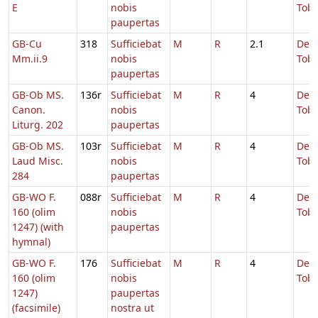
E
nobis
Tobi
paupertas
GB-Cu
318
Sufficiebat
M
R
2.1
De
Mm.ii.9
nobis
Tobi
paupertas
GB-Ob MS.
136r
Sufficiebat
M
R
4
De
Canon.
nobis
Tobi
Liturg. 202
paupertas
GB-Ob MS.
103r
Sufficiebat
M
R
4
De
Laud Misc.
nobis
Tobi
284
paupertas
GB-WO F.
088r
Sufficiebat
M
R
4
De
160 (olim
nobis
Tobi
1247) (with
paupertas
hymnal)
GB-WO F.
176
Sufficiebat
M
R
4
De
160 (olim
nobis
Tobi
1247)
paupertas
(facsimile)
nostra ut