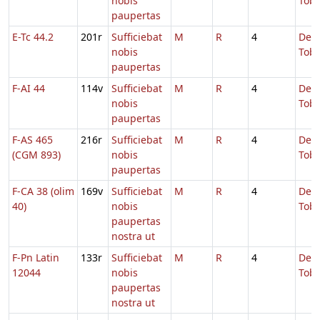
nobis
Tobi
paupertas
E-Tc 44.2
201r
Sufficiebat
M
R
4
De
nobis
Tobi
paupertas
F-AI 44
114v
Sufficiebat
M
R
4
De
nobis
Tobi
paupertas
F-AS 465
216r
Sufficiebat
M
R
4
De
(CGM 893)
nobis
Tobi
paupertas
F-CA 38 (olim
169v
Sufficiebat
M
R
4
De
40)
nobis
Tobi
paupertas
nostra ut
F-Pn Latin
133r
Sufficiebat
M
R
4
De
12044
nobis
Tobi
paupertas
nostra ut