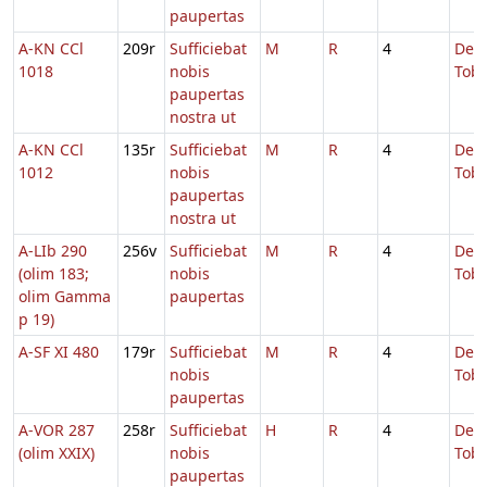
paupertas
A-KN CCl
209r
Sufficiebat
M
R
4
De
1018
nobis
Tobi
paupertas
nostra ut
A-KN CCl
135r
Sufficiebat
M
R
4
De
1012
nobis
Tobi
paupertas
nostra ut
A-LIb 290
256v
Sufficiebat
M
R
4
De
(olim 183;
nobis
Tobi
olim Gamma
paupertas
p 19)
A-SF XI 480
179r
Sufficiebat
M
R
4
De
nobis
Tobi
paupertas
A-VOR 287
258r
Sufficiebat
H
R
4
De
(olim XXIX)
nobis
Tobi
paupertas