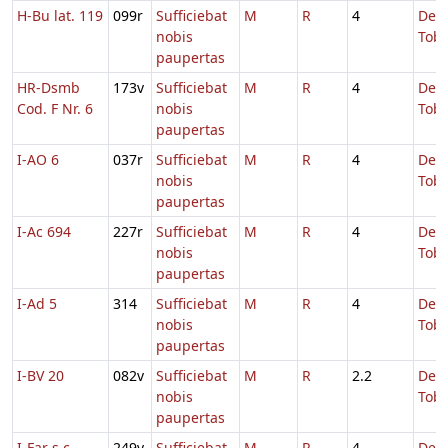
H-Bu lat. 119
099r
Sufficiebat
M
R
4
De
nobis
Tobi
paupertas
HR-Dsmb
173v
Sufficiebat
M
R
4
De
Cod. F Nr. 6
nobis
Tobi
paupertas
I-AO 6
037r
Sufficiebat
M
R
4
De
nobis
Tobi
paupertas
I-Ac 694
227r
Sufficiebat
M
R
4
De
nobis
Tobi
paupertas
I-Ad 5
314
Sufficiebat
M
R
4
De
nobis
Tobi
paupertas
I-BV 20
082v
Sufficiebat
M
R
2.2
De
nobis
Tobi
paupertas
I-Far s.c.
249v
Sufficiebat
M
R
4
De