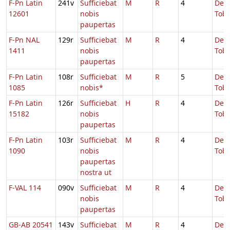
F-Pn Latin
241v
Sufficiebat
M
R
4
De
12601
nobis
Tobi
paupertas
F-Pn NAL
129r
Sufficiebat
M
R
4
De
1411
nobis
Tobi
paupertas
F-Pn Latin
108r
Sufficiebat
M
R
5
De
1085
nobis*
Tobi
F-Pn Latin
126r
Sufficiebat
H
R
4
De
15182
nobis
Tobi
paupertas
F-Pn Latin
103r
Sufficiebat
M
R
4
De
1090
nobis
Tobi
paupertas
nostra ut
F-VAL 114
090v
Sufficiebat
M
R
4
De
nobis
Tobi
paupertas
GB-AB 20541
143v
Sufficiebat
M
R
4
De