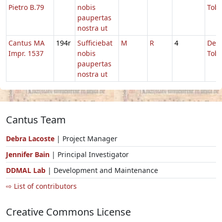
Pietro B.79
nobis
Tobi
paupertas
nostra ut
Cantus MA
194r
Sufficiebat
M
R
4
De
Impr. 1537
nobis
Tobi
paupertas
nostra ut
Cantus Team
Debra Lacoste
| Project Manager
Jennifer Bain
| Principal Investigator
DDMAL Lab
| Development and Maintenance
⇨ List of contributors
Creative Commons License