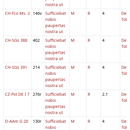
nostra ut
CH-Fco Ms. 2
146v
Sufficiebat
M
R
4
De
nobis
Tobi
paupertas
nostra ut
CH-SGs 388
402
Sufficiebat
M
R
4
De
nobis
Tobi
paupertas
nostra ut
CH-SGs 391
214
Sufficiebat
M
R
4
De
nobis
Tobi
paupertas
nostra ut
CZ-Pst DE I 7
276r
Sufficiebat
M
R
2.1
De
nobis
Tobi
paupertas
nostra ut
D-AAm G 20
130r
Sufficiebat
M
R
4
De
nobis
Tobi