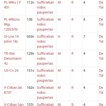
PL-WRu I F
112v
Sufficiebat
M
R
4
De
401
nobis
Tobi
paupertas
PL-WRzno
136
Sufficiebat
M
R
4
De
Rkp.
nobis
Tobi
12025/IV
paupertas
SI-Lna 19
033v
Sufficiebat
H
R
7
De
(olim 18)
nobis
Tobi
paupertas
TR-Itks
129v
Sufficiebat
M
R
4
De
Deissmann
nobis
Tobi
42
paupertas
US-Cn 24
151v
Sufficiebat
M
R
4
De
nobis
Tobi
paupertas
V-CVbav lat.
162v
Sufficiebat
M
R
4
De
8737
nobis
Tobi
paupertas
V-CVbav San
157r
Sufficiebat
M
R
4
De