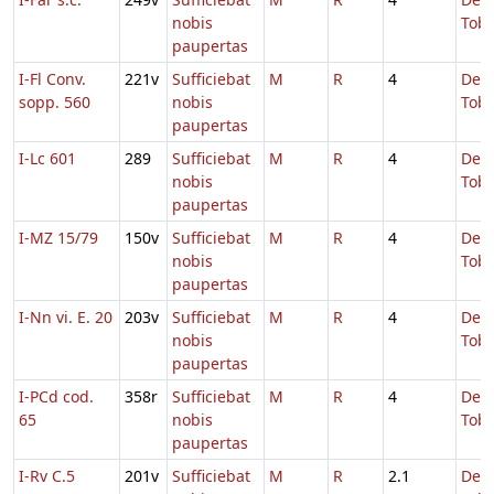
nobis
Tobi
paupertas
I-Fl Conv.
221v
Sufficiebat
M
R
4
De
sopp. 560
nobis
Tobi
paupertas
I-Lc 601
289
Sufficiebat
M
R
4
De
nobis
Tobi
paupertas
I-MZ 15/79
150v
Sufficiebat
M
R
4
De
nobis
Tobi
paupertas
I-Nn vi. E. 20
203v
Sufficiebat
M
R
4
De
nobis
Tobi
paupertas
I-PCd cod.
358r
Sufficiebat
M
R
4
De
65
nobis
Tobi
paupertas
I-Rv C.5
201v
Sufficiebat
M
R
2.1
De