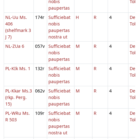
nobis
Tobi
paupertas
NL-Uu Ms.
174r
Sufficiebat
H
R
4
De
406
nobis
Tobi
(shelfmark 3
paupertas
J 7)
nostra ut
NL-ZUa 6
057v
Sufficiebat
M
R
4
De
nobis
Tobi
paupertas
PL-KIk Ms. 1
132r
Sufficiebat
M
R
4
De
nobis
Tobi
paupertas
PL-Kkar Ms.3
062v
Sufficiebat
M
R
4
De
(rkp. Perg.
nobis
Tobi
15)
paupertas
PL-WRu Ms.
109r
Sufficiebat
M
R
4
De
R 503
nobis
Tobi
paupertas
nostra ut