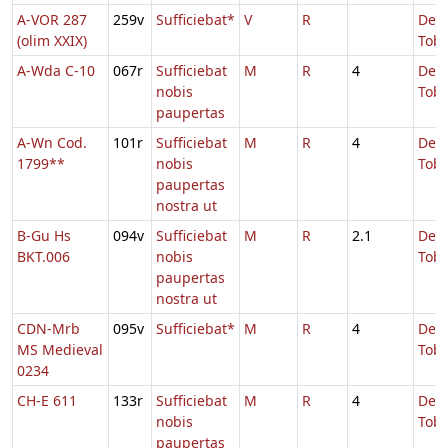
A-VOR 287
259v
Sufficiebat*
V
R
De
(olim XXIX)
Tobi
A-Wda C-10
067r
Sufficiebat
M
R
4
De
nobis
Tobi
paupertas
A-Wn Cod.
101r
Sufficiebat
M
R
4
De
1799**
nobis
Tobi
paupertas
nostra ut
B-Gu Hs
094v
Sufficiebat
M
R
2.1
De
BKT.006
nobis
Tobi
paupertas
nostra ut
CDN-Mrb
095v
Sufficiebat*
M
R
4
De
MS Medieval
Tobi
0234
CH-E 611
133r
Sufficiebat
M
R
4
De
nobis
Tobi
paupertas