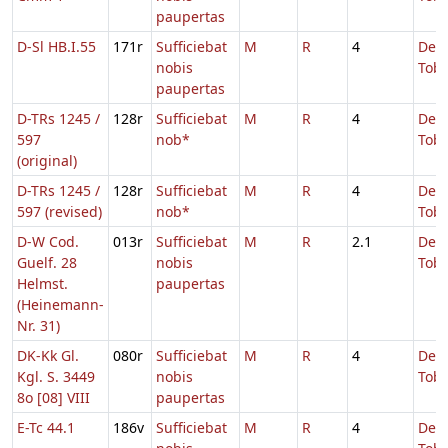
paupertas
D-Sl HB.I.55
171r
Sufficiebat
M
R
4
De
nobis
Tobi
paupertas
D-TRs 1245 /
128r
Sufficiebat
M
R
4
De
597
nob*
Tobi
(original)
D-TRs 1245 /
128r
Sufficiebat
M
R
4
De
597 (revised)
nob*
Tobi
D-W Cod.
013r
Sufficiebat
M
R
2.1
De
Guelf. 28
nobis
Tobi
Helmst.
paupertas
(Heinemann-
Nr. 31)
DK-Kk Gl.
080r
Sufficiebat
M
R
4
De
Kgl. S. 3449
nobis
Tobi
8o [08] VIII
paupertas
E-Tc 44.1
186v
Sufficiebat
M
R
4
De