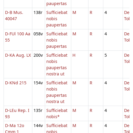
paupertas
D-B Mus.
138r
Sufficiebat
M
R
4
De
40047
nobis
Tobi
paupertas
D-FUl 100 Aa
058v
Sufficiebat
M
R
4
De
55
nobis
Tobi
paupertas
D-KA Aug. LX
200v
Sufficiebat
H
R
5
De
nobis
Tobi
paupertas
nostra ut
D-KNd 215
154v
Sufficiebat
M
R
4
De
nobis
Tobi
paupertas
nostra ut
D-LEu Rep. I
135r
Sufficiebat
M
R
4
De
93
nobis*
Tobi
D-Ma 12o
144v
Sufficiebat
M
R
4
De
Cmm 1
nobis
Tobi