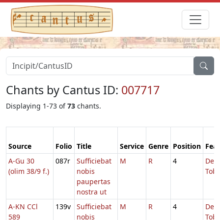
Chants by Cantus ID:
007717
Displaying 1-73 of
73
chants.
Source
Folio
Title
Service
Genre
Position
Feas
A-Gu 30
087r
Sufficiebat
M
R
4
De
(olim 38/9 f.)
nobis
Tobi
paupertas
nostra ut
A-KN CCl
139v
Sufficiebat
M
R
4
De
589
nobis
Tobi