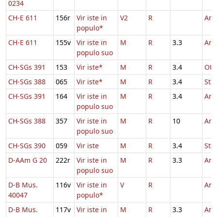
0234
CH-E 611
156r
Vir iste in
V2
R
And
populo*
CH-E 611
155v
Vir iste in
M
R
3.3
And
populo suo
CH-SGs 391
153
Vir iste*
M
R
3.4
Oth
CH-SGs 388
065
Vir iste*
M
R
3.4
Ste
CH-SGs 391
164
Vir iste in
M
R
3.4
And
populo suo
CH-SGs 388
357
Vir iste in
M
R
10
And
populo suo
CH-SGs 390
059
Vir iste
M
R
3.4
Ste
D-AAm G 20
222r
Vir iste in
M
R
3.3
And
populo suo
D-B Mus.
116v
Vir iste in
V
R
And
40047
populo*
D-B Mus.
117v
Vir iste in
M
R
3.3
And