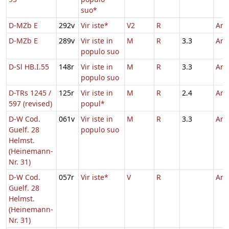
suo*
D-MZb E
292v
Vir iste*
V2
R
And
D-MZb E
289v
Vir iste in
M
R
3.3
And
populo suo
D-Sl HB.I.55
148r
Vir iste in
M
R
3.3
And
populo suo
D-TRs 1245 /
125r
Vir iste in
M
R
2.4
And
597 (revised)
popul*
D-W Cod.
061v
Vir iste in
M
R
3.3
And
Guelf. 28
populo suo
Helmst.
(Heinemann-
Nr. 31)
D-W Cod.
057r
Vir iste*
V
R
And
Guelf. 28
Helmst.
(Heinemann-
Nr. 31)