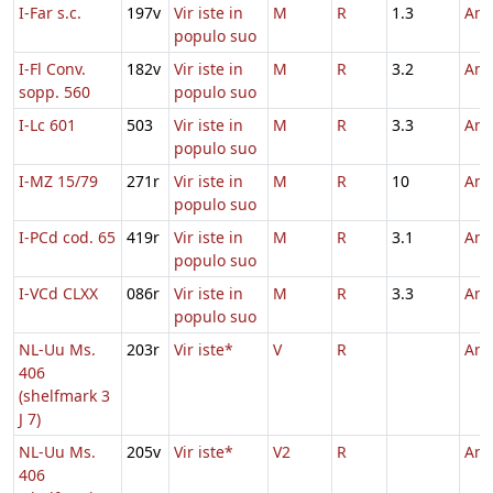
I-Far s.c.
197v
Vir iste in
M
R
1.3
And
populo suo
I-Fl Conv.
182v
Vir iste in
M
R
3.2
And
sopp. 560
populo suo
I-Lc 601
503
Vir iste in
M
R
3.3
And
populo suo
I-MZ 15/79
271r
Vir iste in
M
R
10
And
populo suo
I-PCd cod. 65
419r
Vir iste in
M
R
3.1
And
populo suo
I-VCd CLXX
086r
Vir iste in
M
R
3.3
And
populo suo
NL-Uu Ms.
203r
Vir iste*
V
R
And
406
(shelfmark 3
J 7)
NL-Uu Ms.
205v
Vir iste*
V2
R
And
406