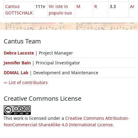
Cantus
111v
Vir iste in
M
R
3.3
And
GOTTSCHALK
populo suo
Cantus Team
Debra Lacoste
| Project Manager
Jennifer Bain
| Principal Investigator
DDMAL Lab
| Development and Maintenance
⇨ List of contributors
Creative Commons License
This work is licensed under a
Creative Commons Attribution-
NonCommercial-ShareAlike 4.0 International License.