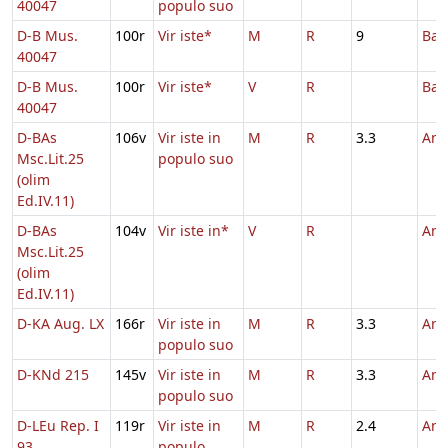
40047
populo suo
D-B Mus.
100r
Vir iste*
M
R
9
Bar
40047
D-B Mus.
100r
Vir iste*
V
R
Bar
40047
D-BAs
106v
Vir iste in
M
R
3.3
And
Msc.Lit.25
populo suo
(olim
Ed.IV.11)
D-BAs
104v
Vir iste in*
V
R
And
Msc.Lit.25
(olim
Ed.IV.11)
D-KA Aug. LX
166r
Vir iste in
M
R
3.3
And
populo suo
D-KNd 215
145v
Vir iste in
M
R
3.3
And
populo suo
D-LEu Rep. I
119r
Vir iste in
M
R
2.4
And
93
populo