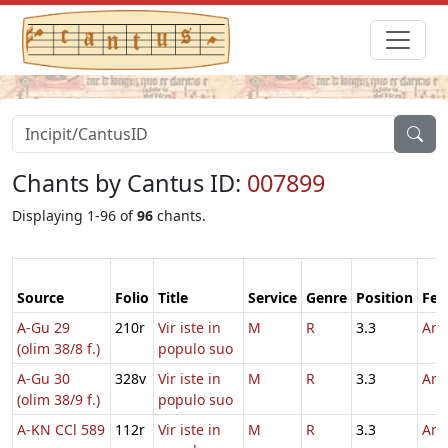
Chants by Cantus ID:
007899
Displaying 1-96 of
96
chants.
Source
Folio
Title
Service
Genre
Position
Fea
A-Gu 29
210r
Vir iste in
M
R
3.3
And
(olim 38/8 f.)
populo suo
A-Gu 30
328v
Vir iste in
M
R
3.3
And
(olim 38/9 f.)
populo suo
A-KN CCl 589
112r
Vir iste in
M
R
3.3
And