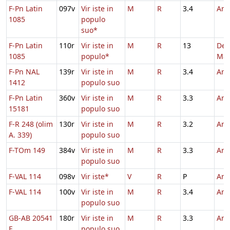
F-Pn Latin
097v
Vir iste in
M
R
3.4
And
1085
populo
suo*
F-Pn Latin
110r
Vir iste in
M
R
13
De
1085
populo*
Mac
F-Pn NAL
139r
Vir iste in
M
R
3.4
And
1412
populo suo
F-Pn Latin
360v
Vir iste in
M
R
3.3
And
15181
populo suo
F-R 248 (olim
130r
Vir iste in
M
R
3.2
And
A. 339)
populo suo
F-TOm 149
384v
Vir iste in
M
R
3.3
And
populo suo
F-VAL 114
098v
Vir iste*
V
R
P
And
F-VAL 114
100v
Vir iste in
M
R
3.4
And
populo suo
GB-AB 20541
180r
Vir iste in
M
R
3.3
And
E
populo suo