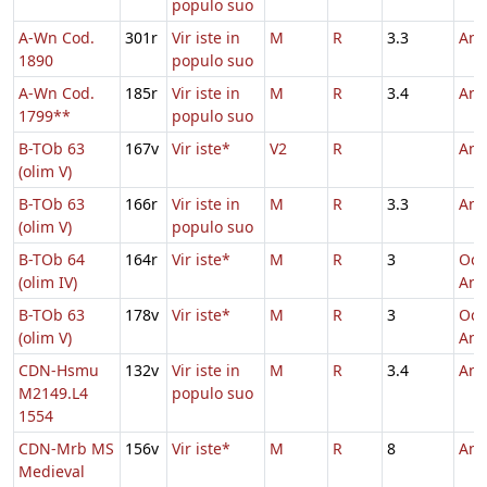
populo suo
A-Wn Cod.
301r
Vir iste in
M
R
3.3
And
1890
populo suo
A-Wn Cod.
185r
Vir iste in
M
R
3.4
And
1799**
populo suo
B-TOb 63
167v
Vir iste*
V2
R
And
(olim V)
B-TOb 63
166r
Vir iste in
M
R
3.3
And
(olim V)
populo suo
B-TOb 64
164r
Vir iste*
M
R
3
Oct
(olim IV)
And
B-TOb 63
178v
Vir iste*
M
R
3
Oct
(olim V)
And
CDN-Hsmu
132v
Vir iste in
M
R
3.4
And
M2149.L4
populo suo
1554
CDN-Mrb MS
156v
Vir iste*
M
R
8
And
Medieval