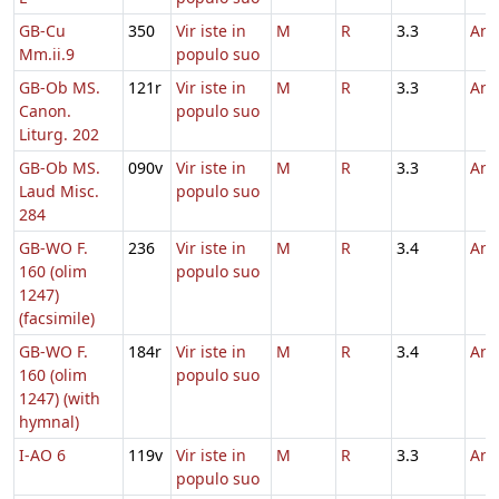
GB-Cu
350
Vir iste in
M
R
3.3
And
Mm.ii.9
populo suo
GB-Ob MS.
121r
Vir iste in
M
R
3.3
And
Canon.
populo suo
Liturg. 202
GB-Ob MS.
090v
Vir iste in
M
R
3.3
And
Laud Misc.
populo suo
284
GB-WO F.
236
Vir iste in
M
R
3.4
And
160 (olim
populo suo
1247)
(facsimile)
GB-WO F.
184r
Vir iste in
M
R
3.4
And
160 (olim
populo suo
1247) (with
hymnal)
I-AO 6
119v
Vir iste in
M
R
3.3
And
populo suo