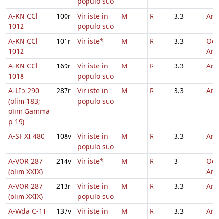
populo suo
A-KN CCl
100r
Vir iste in
M
R
3.3
And
1012
populo suo
A-KN CCl
101r
Vir iste*
M
R
3.3
Oct
1012
And
A-KN CCl
169r
Vir iste in
M
R
3.3
And
1018
populo suo
A-LIb 290
287r
Vir iste in
M
R
3.3
And
(olim 183;
populo suo
olim Gamma
p 19)
A-SF XI 480
108v
Vir iste in
M
R
3.3
And
populo suo
A-VOR 287
214v
Vir iste*
M
R
3
Oct
(olim XXIX)
And
A-VOR 287
213r
Vir iste in
M
R
3.3
And
(olim XXIX)
populo suo
A-Wda C-11
137v
Vir iste in
M
R
3.3
And