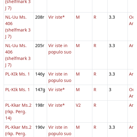
(shelfmark 3
J 7)
NL-Uu Ms.
208r
Vir iste*
M
R
3.3
Oct
406
And
(shelfmark 3
J 7)
NL-Uu Ms.
205r
Vir iste in
M
R
3.3
And
406
populo suo
(shelfmark 3
J 7)
PL-KIk Ms. 1
146y
Vir iste in
M
R
3.3
And
populo suo
PL-KIk Ms. 1
147g
Vir iste*
M
R
3
Oct
And
PL-Kkar Ms.2
198r
Vir iste*
V2
R
And
(rkp. Perg.
14)
PL-Kkar Ms.2
196v
Vir iste in
M
R
3.3
And
(rkp. Perg.
populo suo