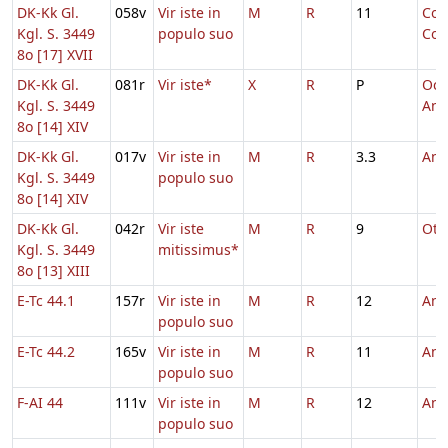
DK-Kk Gl.
058v
Vir iste in
M
R
11
Com
Kgl. S. 3449
populo suo
Con
8o [17] XVII
DK-Kk Gl.
081r
Vir iste*
X
R
P
Oct
Kgl. S. 3449
And
8o [14] XIV
DK-Kk Gl.
017v
Vir iste in
M
R
3.3
And
Kgl. S. 3449
populo suo
8o [14] XIV
DK-Kk Gl.
042r
Vir iste
M
R
9
Oth
Kgl. S. 3449
mitissimus*
8o [13] XIII
E-Tc 44.1
157r
Vir iste in
M
R
12
And
populo suo
E-Tc 44.2
165v
Vir iste in
M
R
11
And
populo suo
F-AI 44
111v
Vir iste in
M
R
12
And
populo suo