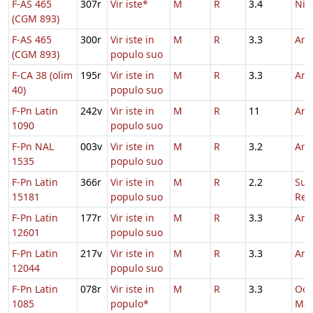
F-AS 465
307r
Vir iste*
M
R
3.4
Nico
(CGM 893)
F-AS 465
300r
Vir iste in
M
R
3.3
And
(CGM 893)
populo suo
F-CA 38 (olim
195r
Vir iste in
M
R
3.3
And
40)
populo suo
F-Pn Latin
242v
Vir iste in
M
R
11
And
1090
populo suo
F-Pn NAL
003v
Vir iste in
M
R
3.2
And
1535
populo suo
F-Pn Latin
366r
Vir iste in
M
R
2.2
Sus
15181
populo suo
Rel
F-Pn Latin
177r
Vir iste in
M
R
3.3
And
12601
populo suo
F-Pn Latin
217v
Vir iste in
M
R
3.3
And
12044
populo suo
F-Pn Latin
078r
Vir iste in
M
R
3.3
Oct
1085
populo*
Mar