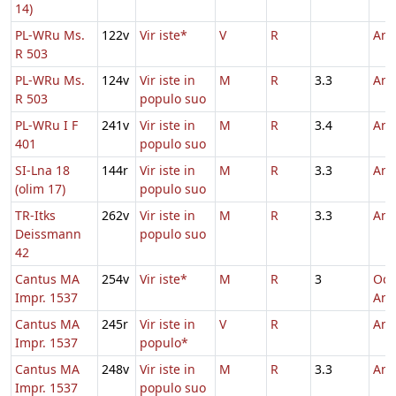
14)
PL-WRu Ms.
122v
Vir iste*
V
R
And
R 503
PL-WRu Ms.
124v
Vir iste in
M
R
3.3
And
R 503
populo suo
PL-WRu I F
241v
Vir iste in
M
R
3.4
And
401
populo suo
SI-Lna 18
144r
Vir iste in
M
R
3.3
And
(olim 17)
populo suo
TR-Itks
262v
Vir iste in
M
R
3.3
And
Deissmann
populo suo
42
Cantus MA
254v
Vir iste*
M
R
3
Oct
Impr. 1537
And
Cantus MA
245r
Vir iste in
V
R
And
Impr. 1537
populo*
Cantus MA
248v
Vir iste in
M
R
3.3
And
Impr. 1537
populo suo