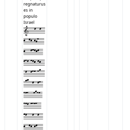
regnaturus
es in
populo
Israel
1---l--l--
k--lk-kj7---
k---lmlkl--
lnl-mlk-lk--
-l--lnm-no--
-op--l--ln-
nm7---monm-
nml-mnmn--
ml---l--l--
k--lk-kl---