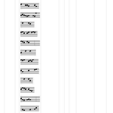
l--kkj---kh-
jkjhgh--hg7--
-l---lk--
lmk-kl-lml-
mlk-lk---3---
j--l--l---
mlm--klk7---
kh---k---lm-
--l--lj-
kmlk-khg-
khg-hjh---3--
-gf---g--hk-