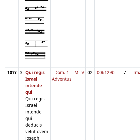
kj---kl-ml-
mnm7---lk-
lmlm--lkj-
kj---3---lm-
nm-lmlk---3
107r
3
Qui regis
Dom. 1
M
V
02
006129b
7
Im
Israel
Adventus
intende
qui
Qui regis
Israel
intende
qui
deducis
velut ovem
Joseph