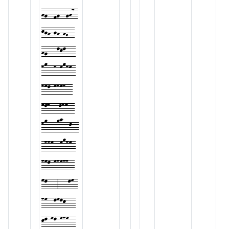
hg--fg--gh7-
kjh-jh-hG--
hg---lkl---
no--n-monm-
nml-mnmn--
ml7---lnm--
no---op--l--
-nnm--monm-
nml-mnmn7--
ml---3---lm-
nm--lmlk---
kl-ml-mnm--