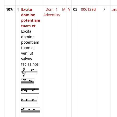
107r
4
Excita
Dom. 1
M
V
03
006129d
7
Im
domine
Adventus
potentiam
tuam et
Excita
domine
potentiam
tuam et
veni ut
salvos
facias nos
1---lm--
nml--kj-
klkj---kl--
k--k---k--
kl7--k--k---