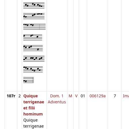
-kj--lk-kjh-
jh---kl-mnm-
nml-ml---3---
l---l7--k--
lk-kl---g--
hk--kkhk-jk-
mlk-khg-kh-
hg---4
107r
2
Quique
Dom. 1
M
V
01
006129a
7
Im
terrigenae
Adventus
et filii
hominum
Quique
terrigenae