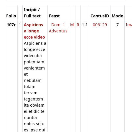
Incipit /
Folio
Full text
Feast
CantusID
Mode
107r
1
Aspiciens
Dom. 1
M
R
1.1
006129
7
Im
a longe
Adventus
ecce video
Aspiciens a
longe ecce
video dei
potentiam
venientem
et
nebulam
totam
terram
tegentem
ite obviam
ei et dicite
nuntia
nobis si tu
es ipse qui