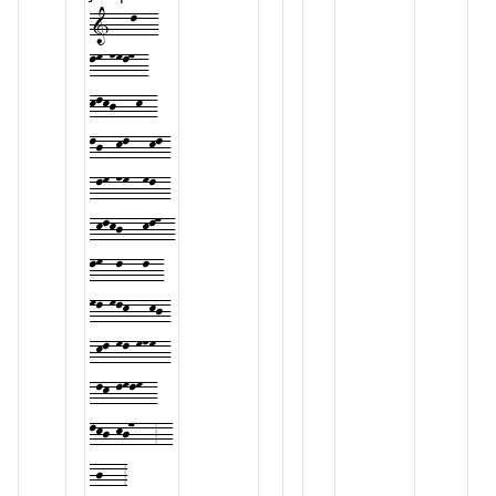
1---l---
lm-nml7--
klkj---k--
lj--kl---kl-
-lm-nm--ml--
-klkj---kl7--
lm--l---l--
ml-mlk---kj-
-kl-ml-mnm--
-lk-lmlm--
lkj-kj7---3--
-j---3