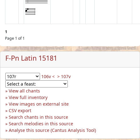
-3---l---l--
k7---3
1
Page 1 of 1
F-Pn Latin 15181
106v <
> 107v
View all chants
View full inventory
View images on external site
CSV export
Search chants in this source
Search melodies in this source
Analyse this source (Cantus Analysis Tool)