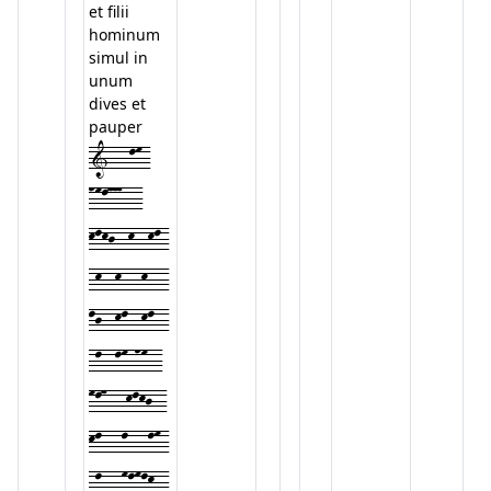
et filii
hominum
simul in
unum
dives et
pauper
1---lm-
nml777---
klkj--k--kl-
-k--k---k---
lj--kl--kl--
-l--lm-nm--
ml7---klkj--
kl---l---lm-
-l---mlmlk--