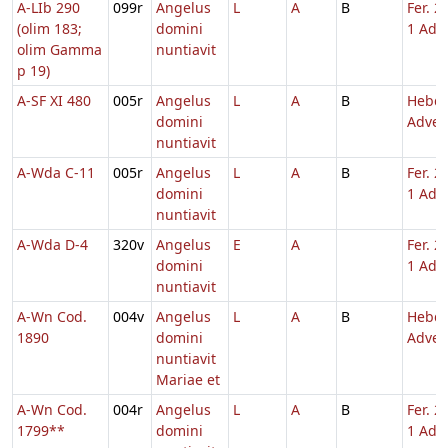
A-LIb 290
099r
Angelus
L
A
B
Fer. 2
(olim 183;
domini
1 Adv.
olim Gamma
nuntiavit
p 19)
A-SF XI 480
005r
Angelus
L
A
B
Hebd.
domini
Adven
nuntiavit
A-Wda C-11
005r
Angelus
L
A
B
Fer. 2
domini
1 Adv.
nuntiavit
A-Wda D-4
320v
Angelus
E
A
Fer. 2
domini
1 Adv.
nuntiavit
A-Wn Cod.
004v
Angelus
L
A
B
Hebd.
1890
domini
Adven
nuntiavit
Mariae et
A-Wn Cod.
004r
Angelus
L
A
B
Fer. 2
1799**
domini
1 Adv.