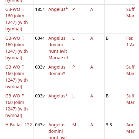
GB-WO F.
185r
Angelus*
P
A
Suff.
160 (olim
Maria
1247) (with
hymnal)
GB-WO F.
004r
Angelus
L
A
B
Fer. 2
160 (olim
domini
1 Adv.
1247) (with
nuntiavit
hymnal)
Mariae et
GB-WO F.
003v
Angelus
P
A
Suff.
160 (olim
domini*
Maria
1247) (with
hymnal)
GB-WO F.
003v
Angelus*
L
A
B
Suff.
160 (olim
Maria
1247) (with
hymnal)
H-Bu lat. 122
043v
Angelus
M
A
3.3
Annun
domini
Maria
nuntiavit