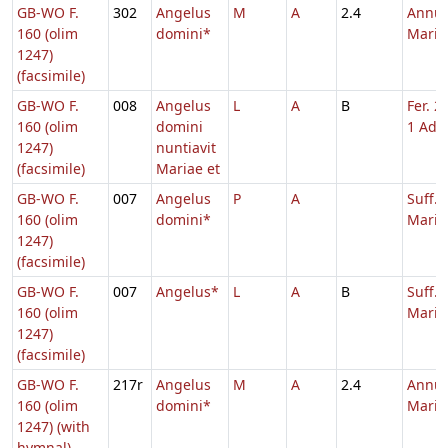
GB-WO F.
302
Angelus
M
A
2.4
Annun
160 (olim
domini*
Maria
1247)
(facsimile)
GB-WO F.
008
Angelus
L
A
B
Fer. 2
160 (olim
domini
1 Adv.
1247)
nuntiavit
(facsimile)
Mariae et
GB-WO F.
007
Angelus
P
A
Suff.
160 (olim
domini*
Maria
1247)
(facsimile)
GB-WO F.
007
Angelus*
L
A
B
Suff.
160 (olim
Maria
1247)
(facsimile)
GB-WO F.
217r
Angelus
M
A
2.4
Annun
160 (olim
domini*
Maria
1247) (with
hymnal)