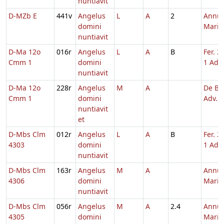
nuntiavit
D-MZb E
441v
Angelus
L
A
2
Annun
domini
Maria
nuntiavit
D-Ma 12o
016r
Angelus
L
A
B
Fer. 2
Cmm 1
domini
1 Adv.
nuntiavit
D-Ma 12o
228r
Angelus
M
A
De B
Cmm 1
domini
Adv.
nuntiavit
et
D-Mbs Clm
012r
Angelus
L
A
B
Fer. 2
4303
domini
1 Adv.
nuntiavit
D-Mbs Clm
163r
Angelus
M
A
Annun
4306
domini
Maria
nuntiavit
D-Mbs Clm
056r
Angelus
M
A
2.4
Annun
4305
domini
Maria