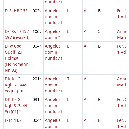
nuntiavit
D-Sl HB.I.55
002v
Angelus
L
A
B
Fer. 2
domini
1 Adv.
nuntiavit
D-TRs 1245 /
106v
Angelus
L
A
5
Annun
597 (revised)
domini*
Maria
D-W Cod.
004r
Angelus
L
A
B
Fer. 2
Guelf. 29
domini
1 Adv.
Helmst.
nuntiavit
(Heinemann-
Nr. 32)
DK-Kk Gl.
201r
Angelus
T
A
Annun
Kgl. S. 3449
domini
Maria
8o [03] III
nuntiavit
DK-Kk Gl.
031r
Angelus
L
A
B
Fer. 2
Kgl. S. 3449
domini
1 Adv.
8o [01] I
nuntiavit
E-Tc 44.2
004r
Angelus
L
A
B
Fer. 2
domini
1 Adv.