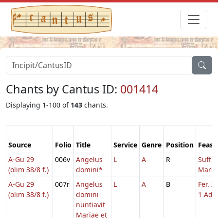
Chants by Cantus ID:
001414
Displaying 1-100 of
143
chants.
Source
Folio
Title
Service
Genre
Position
Feast
A-Gu 29
006v
Angelus
L
A
R
Suff.
(olim 38/8 f.)
domini*
Maria
A-Gu 29
007r
Angelus
L
A
B
Fer. 2
(olim 38/8 f.)
domini
1 Adv.
nuntiavit
Mariae et