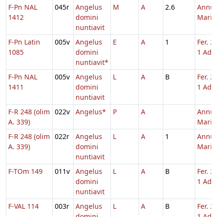
F-Pn NAL
045r
Angelus
M
A
2.6
Annun
1412
domini
Maria
nuntiavit
F-Pn Latin
005v
Angelus
E
A
1
Fer. 2
1085
domini
1 Adv.
nuntiavit*
F-Pn NAL
005v
Angelus
L
A
B
Fer. 2
1411
domini
1 Adv.
nuntiavit
F-R 248 (olim
022v
Angelus*
P
A
Annun
A. 339)
Maria
F-R 248 (olim
022r
Angelus
L
A
1
Annun
A. 339)
domini
Maria
nuntiavit
F-TOm 149
011v
Angelus
L
A
B
Fer. 2
domini
1 Adv.
nuntiavit
F-VAL 114
003r
Angelus
L
A
B
Fer. 2
domini
1 Adv.