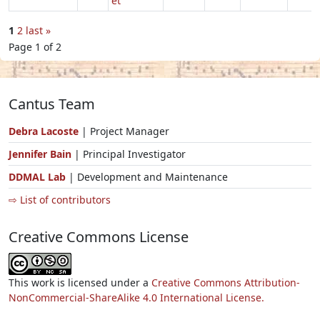
et
1
2
last »
Page 1 of 2
Cantus Team
Debra Lacoste
| Project Manager
Jennifer Bain
| Principal Investigator
DDMAL Lab
| Development and Maintenance
⇨ List of contributors
Creative Commons License
This work is licensed under a
Creative Commons Attribution-
NonCommercial-ShareAlike 4.0 International License.