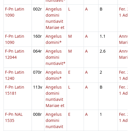
nuntiavit*
F-Pn Latin
002r
Angelus
L
A
B
Fer. 2
1090
domini
1 Adv.
nuntiavit
Mariae et
F-Pn Latin
160r
Angelus
M
A
1.1
Annun
1090
domini*
Maria
F-Pn Latin
064r
Angelus
M
A
2.6
Annun
12044
domini
Maria
nuntiavit*
F-Pn Latin
070r
Angelus
E
A
2
Fer. 2
1240
domini*
1 Adv.
F-Pn Latin
113v
Angelus
L
A
B
Fer. 2
15181
domini
1 Adv.
nuntiavit
Mariae et
F-Pn NAL
008r
Angelus
E
A
1
Fer. 2
1535
domini
1 Adv.
nuntiavit