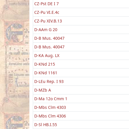
CZ-Pst DE I 7
CZ-Pu VI.E.4c
CZ-Pu XIV.B.13
D-AAm G 20
D-B Mus. 40047
D-B Mus. 40047
D-KA Aug. LX
D-KNd 215
D-KNd 1161
D-LEu Rep. I 93
D-MZb A
D-Ma 12o Cmm 1
D-Mbs Clm 4303
D-Mbs Clm 4306
D-Sl HB.I.55