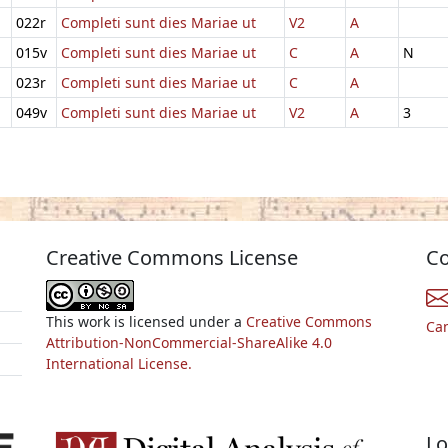
022r
Completi sunt dies Mariae ut
V2
A
015v
Completi sunt dies Mariae ut
C
A
N
023r
Completi sunt dies Mariae ut
C
A
049v
Completi sunt dies Mariae ut
V2
A
3
Creative Commons License
Co
This work is licensed under a
Creative Commons
Ca
Attribution-NonCommercial-ShareAlike 4.0
International License.
Lo