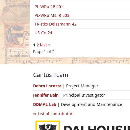
PL-WRu I F 401
PL-WRu Ms. R 503
TR-Itks Deissmann 42
US-Cn 24
1
2
last »
Page 1 of 2
Cantus Team
Debra Lacoste
| Project Manager
Jennifer Bain
| Principal Investigator
DDMAL Lab
| Development and Maintenance
⇨ List of contributors