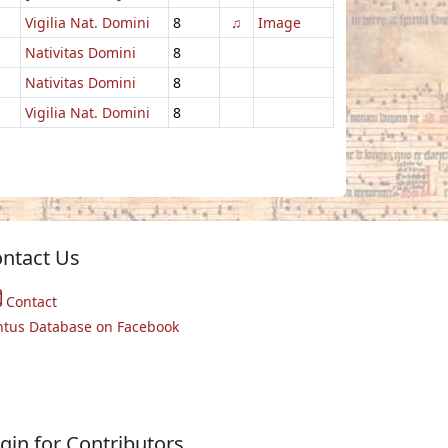
Vigilia Nat. Domini
8
♫
Image
Nativitas Domini
8
Nativitas Domini
8
Vigilia Nat. Domini
8
ntact Us
Contact
ntus Database on Facebook
gin for Contributors