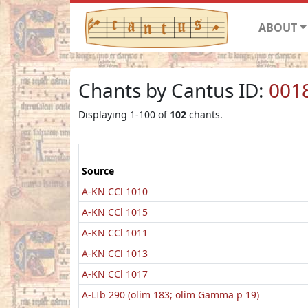
ABOUT
Chants by Cantus ID:
001
Displaying 1-100 of
102
chants.
Source
A-KN CCl 1010
A-KN CCl 1015
A-KN CCl 1011
A-KN CCl 1013
A-KN CCl 1017
A-LIb 290 (olim 183; olim Gamma p 19)