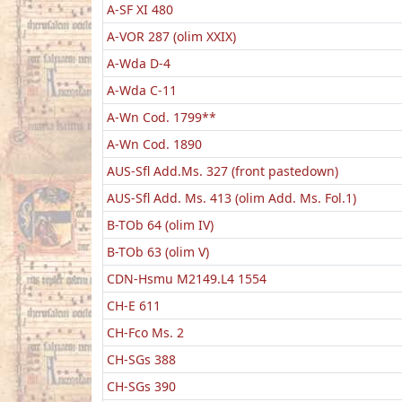
A-SF XI 480
A-VOR 287 (olim XXIX)
A-Wda D-4
A-Wda C-11
A-Wn Cod. 1799**
A-Wn Cod. 1890
AUS-Sfl Add.Ms. 327 (front pastedown)
AUS-Sfl Add. Ms. 413 (olim Add. Ms. Fol.1)
B-TOb 64 (olim IV)
B-TOb 63 (olim V)
CDN-Hsmu M2149.L4 1554
CH-E 611
CH-Fco Ms. 2
CH-SGs 388
CH-SGs 390