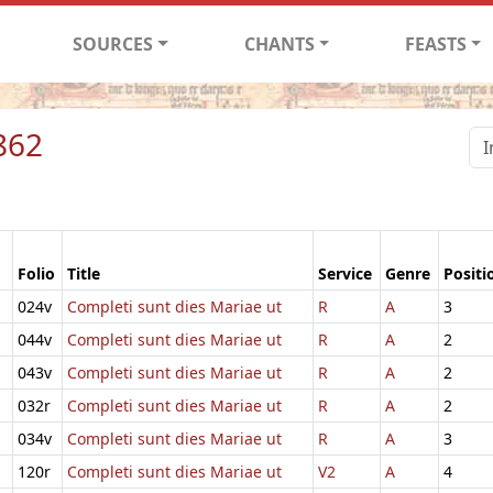
SOURCES
CHANTS
FEASTS
862
Folio
Title
Service
Genre
Positi
024v
Completi sunt dies Mariae ut
R
A
3
044v
Completi sunt dies Mariae ut
R
A
2
043v
Completi sunt dies Mariae ut
R
A
2
032r
Completi sunt dies Mariae ut
R
A
2
034v
Completi sunt dies Mariae ut
R
A
3
120r
Completi sunt dies Mariae ut
V2
A
4