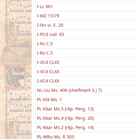
I-Lc 601
I-MZ 15/79
I-Nn vi. E. 20
I-PCd cod. 65
I-Rv C.5
I-Rv C.5
I-VCd CLXX
I-VCd CLXX
I-VCd CLXX
NL-Uu Ms. 406 (shelfmark 3 J 7)
PL-KIk Ms. 1
PL-Kkar Ms.5 (rkp. Perg. 13)
PL-Kkar Ms.4 (rkp. Perg. 20)
PL-Kkar Ms.2 (rkp. Perg. 14)
PL-WRu Ms. R 503