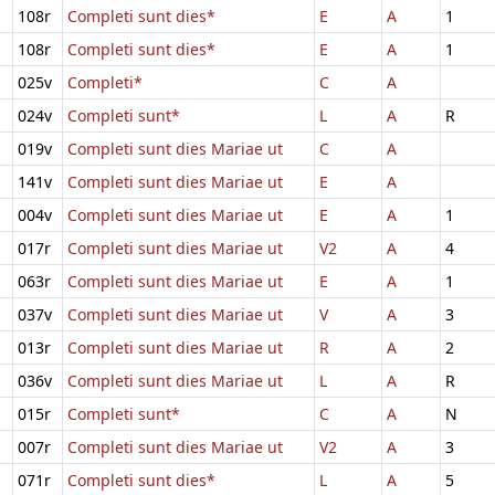
108r
Completi sunt dies*
E
A
1
108r
Completi sunt dies*
E
A
1
025v
Completi*
C
A
024v
Completi sunt*
L
A
R
019v
Completi sunt dies Mariae ut
C
A
141v
Completi sunt dies Mariae ut
E
A
004v
Completi sunt dies Mariae ut
E
A
1
017r
Completi sunt dies Mariae ut
V2
A
4
063r
Completi sunt dies Mariae ut
E
A
1
037v
Completi sunt dies Mariae ut
V
A
3
013r
Completi sunt dies Mariae ut
R
A
2
036v
Completi sunt dies Mariae ut
L
A
R
015r
Completi sunt*
C
A
N
007r
Completi sunt dies Mariae ut
V2
A
3
071r
Completi sunt dies*
L
A
5