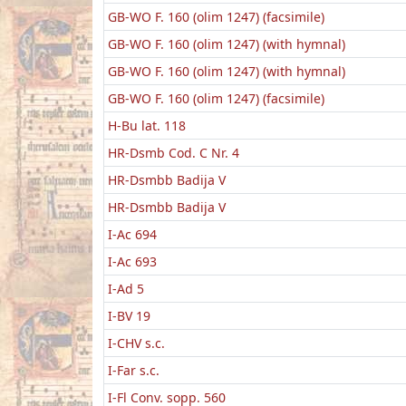
GB-WO F. 160 (olim 1247) (facsimile)
GB-WO F. 160 (olim 1247) (with hymnal)
GB-WO F. 160 (olim 1247) (with hymnal)
GB-WO F. 160 (olim 1247) (facsimile)
H-Bu lat. 118
HR-Dsmb Cod. C Nr. 4
HR-Dsmbb Badija V
HR-Dsmbb Badija V
I-Ac 694
I-Ac 693
I-Ad 5
I-BV 19
I-CHV s.c.
I-Far s.c.
I-Fl Conv. sopp. 560