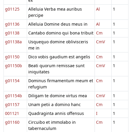
ex
g01125
Alleluia Verba mea auribus
Al
1
percipe
g01136
Alleluia Domine deus meus in
Al
1
g01138
Cantabo domino qui bona tribuit
Cm
1
g01138a
Usquequo domine oblivisceris
CmV
1
me in
g01150
Dico vobis gaudium est angelis
Cm
1
g01150b
Beati quorum remissae sunt
CmV
1
iniquitates
g01154
Dominus firmamentum meum et
Cm
1
refugium
g01154b
Diligam te domine virtus mea
CmV
1
g01157
Unam petii a domino hanc
Cm
1
001121
Quadraginta annis offensus
I
1
g01160
Circuibo et immolabo in
Cm
1
tabernaculum