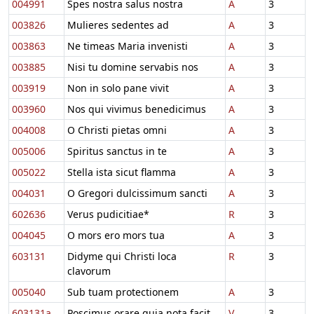
004991
Spes nostra salus nostra
A
3
003826
Mulieres sedentes ad
A
3
003863
Ne timeas Maria invenisti
A
3
003885
Nisi tu domine servabis nos
A
3
003919
Non in solo pane vivit
A
3
003960
Nos qui vivimus benedicimus
A
3
004008
O Christi pietas omni
A
3
005006
Spiritus sanctus in te
A
3
005022
Stella ista sicut flamma
A
3
004031
O Gregori dulcissimum sancti
A
3
602636
Verus pudicitiae*
R
3
004045
O mors ero mors tua
A
3
603131
Didyme qui Christi loca
R
3
clavorum
005040
Sub tuam protectionem
A
3
603131a
Poscimus orare quia nota facit
V
3