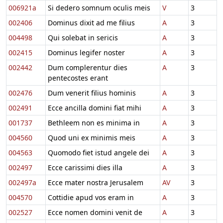
006921a
Si dedero somnum oculis meis
V
3
002406
Dominus dixit ad me filius
A
3
004498
Qui solebat in sericis
A
3
002415
Dominus legifer noster
A
3
002442
Dum complerentur dies
A
3
pentecostes erant
002476
Dum venerit filius hominis
A
3
002491
Ecce ancilla domini fiat mihi
A
3
001737
Bethleem non es minima in
A
3
004560
Quod uni ex minimis meis
A
3
004563
Quomodo fiet istud angele dei
A
3
002497
Ecce carissimi dies illa
A
3
002497a
Ecce mater nostra Jerusalem
AV
3
004570
Cottidie apud vos eram in
A
3
002527
Ecce nomen domini venit de
A
3