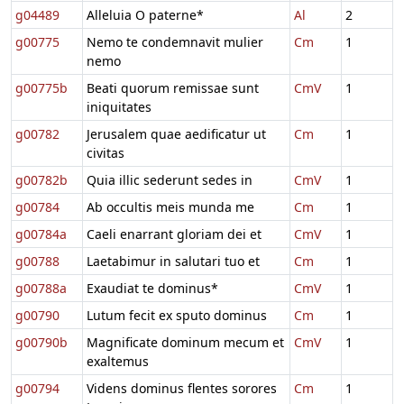
g04489
Alleluia O paterne*
Al
2
g00775
Nemo te condemnavit mulier
Cm
1
nemo
g00775b
Beati quorum remissae sunt
CmV
1
iniquitates
g00782
Jerusalem quae aedificatur ut
Cm
1
civitas
g00782b
Quia illic sederunt sedes in
CmV
1
g00784
Ab occultis meis munda me
Cm
1
g00784a
Caeli enarrant gloriam dei et
CmV
1
g00788
Laetabimur in salutari tuo et
Cm
1
g00788a
Exaudiat te dominus*
CmV
1
g00790
Lutum fecit ex sputo dominus
Cm
1
g00790b
Magnificate dominum mecum et
CmV
1
exaltemus
g00794
Videns dominus flentes sorores
Cm
1