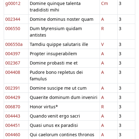
g00012
Domine quinque talenta
Cm
3
tradidisti mihi
002344
Domine dominus noster quam
A
3
006550
Dum Myrensium quidam
R
3
antistes
006550a
Tamdiu quippe salutaris ille
V
3
004397
Propter insuperabilem
A
3
002367
Domine probasti me et
A
3
004408
Pudore bono repletus dei
A
3
famulus
002391
Domine suscipe me ut cum
A
3
004429
Quaerite dominum dum inveniri
A
3
006870
Honor virtus*
R
3
004443
Quando venit ergo sacri
A
3
004451
Quasi unus ex paradisi
A
3
004460
Qui caelorum contines thronos
A
3