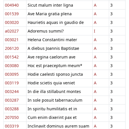
004940
Sicut malum inter ligna
A
3
001539
Ave Maria gratia plena
A
3
003020
Haurietis aquas in gaudio de
A
3
a02027
Adoremus summi?
I
3
003021
Helena Constantini mater
A
3
206120
A diebus Joannis Baptistae
A
3
001542
Ave regina caelorum ave
A
3
003080
Hoc est praeceptum meum*
A
3
003095
Hodie caelesti sponso juncta
A
3
003119
Hodie scietis quia veniet
A
3
003244
In die illa stillabunt montes
A
3
003287
In sole posuit tabernaculum
A
3
003288
In spiritu humilitatis et in
A
3
207050
Cum enim dixerint pax et
A
3
003319
Inclinavit dominus aurem suam
A
3