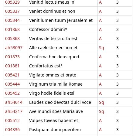
005329
Venit dilectus meus in
A
3
005337
Veniet dominus et non
A
3
005344
Venit lumen tuum Jerusalem et
A
3
001868
Confessor domini*
A
3
005368
Veritas de terra orta est
A
3
ah53097
Alle caeleste nec non et
Sq
3
001873
Confirma hoc deus quod
A
3
001881
Confortatus est*
A
3
005421
Vigilate omnes et orate
A
3
005444
Virginum tria milia Romae
A
3
005452
Virgo hodie fidelis etsi
A
3
ah54014
Laudes deo devotas dulci voce
Sq
3
ah54217
Ave mundi spes Maria ave
Sq
3
005512
Vulpes foveas habent et
A
3
004336
Postquam domi puerilem
A
3