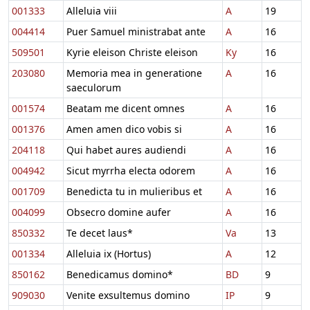
001333
Alleluia viii
A
19
004414
Puer Samuel ministrabat ante
A
16
509501
Kyrie eleison Christe eleison
Ky
16
203080
Memoria mea in generatione
A
16
saeculorum
001574
Beatam me dicent omnes
A
16
001376
Amen amen dico vobis si
A
16
204118
Qui habet aures audiendi
A
16
004942
Sicut myrrha electa odorem
A
16
001709
Benedicta tu in mulieribus et
A
16
004099
Obsecro domine aufer
A
16
850332
Te decet laus*
Va
13
001334
Alleluia ix (Hortus)
A
12
850162
Benedicamus domino*
BD
9
909030
Venite exsultemus domino
IP
9