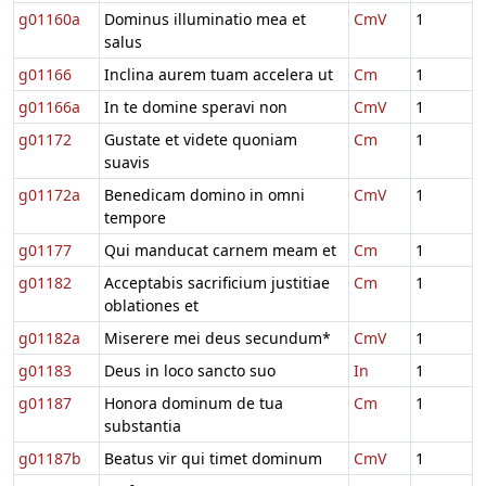
g01160a
Dominus illuminatio mea et
CmV
1
salus
g01166
Inclina aurem tuam accelera ut
Cm
1
g01166a
In te domine speravi non
CmV
1
g01172
Gustate et videte quoniam
Cm
1
suavis
g01172a
Benedicam domino in omni
CmV
1
tempore
g01177
Qui manducat carnem meam et
Cm
1
g01182
Acceptabis sacrificium justitiae
Cm
1
oblationes et
g01182a
Miserere mei deus secundum*
CmV
1
g01183
Deus in loco sancto suo
In
1
g01187
Honora dominum de tua
Cm
1
substantia
g01187b
Beatus vir qui timet dominum
CmV
1