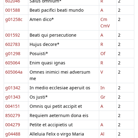
602046
Salus omnium*
R
2
001588
Beati pacifici beati mundo
A
2
g01258c
Amen dico*
Cm
2
CmV
001592
Beati qui persecutione
A
2
602783
Hujus decore*
R
2
g01298
Posuisti*
Of
2
605064
Enim quasi ignas
R
2
605064a
Omnes inimici mei adversum
V
2
me
g01342
In medio ecclesiae aperuit os
In
2
g01343
Os justi*
Gr
2
004151
Omnis qui petit accipit et
A
2
850279
Requiem aeternum dona eis
2
004279
Petite et accipietis ut
A
2
g04488
Alleluia Felix o virgo Maria
Al
2