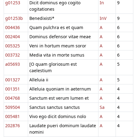
g01253
Dicit dominus ego cogito
In
9
cogitationes
g01253b
Benedixisti*
InV
9
004436
Quam pulchra es et quam
A
6
002404
Dominus defensor vitae meae
A
6
005325
Veni in hortum meum soror
A
6
003732
Media vita in morte sumus
A
6
a05693
[O quam gloriosum est
A
5
caelestium
001327
Alleluia ii
A
5
001351
Alleluia quoniam in aeternum
A
4
004768
Sanctum est verum lumen et
A
4
509504
Sanctus sanctus sanctus
Sa
4
005481
Vivo ego dicit dominus nolo
A
4
202876
Laudate pueri dominum laudate
A
4
nomini