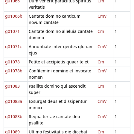
g01066
Dum venerit paraclitus spiritus
Cm
1
veritatis
g01066b
Cantate domino canticum
CmV
1
novum cantate
g01071
Cantate domino alleluia cantate
Cm
1
domino
g01071c
Annuntiate inter gentes gloriam
CmV
1
ejus
g01078
Petite et accipietis quaerite et
Cm
1
g01078b
Confitemini domino et invocate
CmV
1
nomen
g01083
Psallite domino qui ascendit
Cm
1
super
g01083a
Exsurgat deus et dissipentur
CmV
1
inimici
g01083b
Regna terrae cantate deo
CmV
1
psallite
g01089
Ultimo festivitatis die dicebat
Cm
1