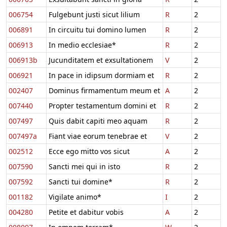
006754
Fulgebunt justi sicut lilium
R
2
006891
In circuitu tui domino lumen
R
2
006913
In medio ecclesiae*
R
2
006913b
Jucunditatem et exsultationem
V
2
006921
In pace in idipsum dormiam et
R
2
002407
Dominus firmamentum meum et
A
2
007440
Propter testamentum domini et
R
2
007497
Quis dabit capiti meo aquam
R
2
007497a
Fiant viae eorum tenebrae et
V
2
002512
Ecce ego mitto vos sicut
A
2
007590
Sancti mei qui in isto
R
2
007592
Sancti tui domine*
R
2
001182
Vigilate animo*
I
2
004280
Petite et dabitur vobis
A
2