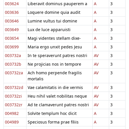
003624
Liberavit dominus pauperem a
A
3
003636
Loquere domine quia audit
A
3
003646
Lumine vultus tui domine
A
3
003649
Lux de luce apparuisti
A
3
003654
Magi videntes stellam dixe-
A
3
003699
Maria ergo unxit pedes Jesu
A
3
003732a
In te speraverunt patres nostri
AV
3
003732b
Ne projicias nos in tempore
AV
3
003732za
Ach homo perpende fragilis
AV
3
mortalis
003732zd
Vae calamitatis in die vermis
AV
3
003732zi
Heu nihil valet nobilitas neque
AV
3
003732zr
Ad te clamaverunt patres nostri
AV
3
004982
Solvite templum hoc dicit
A
3
004989
Speciosus forma prae filiis
A
3