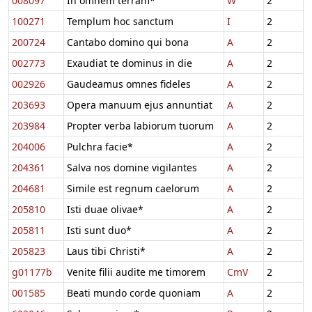
008097
In omnem terram*
W
2
100271
Templum hoc sanctum
I
2
200724
Cantabo domino qui bona
A
2
002773
Exaudiat te dominus in die
A
2
002926
Gaudeamus omnes fideles
A
2
203693
Opera manuum ejus annuntiat
A
2
203984
Propter verba labiorum tuorum
A
2
204006
Pulchra facie*
A
2
204361
Salva nos domine vigilantes
A
2
204681
Simile est regnum caelorum
A
2
205810
Isti duae olivae*
A
2
205811
Isti sunt duo*
A
2
205823
Laus tibi Christi*
A
2
g01177b
Venite filii audite me timorem
CmV
2
001585
Beati mundo corde quoniam
A
2