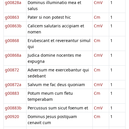
g00828a
Dominus illuminatio mea et
CmV
1
salus
g00863
Pater si non potest hic
Cm
1
g00863b
Calicem salutaris accipiam et
CmV
1
nomen
g00868
Erubescant et revereantur simul
Cm
1
qui
g00868a
Judica domine nocentes me
CmV
1
expugna
g00872
Adversum me exercebantur qui
Cm
1
sedebant
g00872a
Salvum me fac deus quoniam
CmV
1
g00883
Potum meum cum fletu
Cm
1
temperabam
g00883b
Percussus sum sicut foenum et
CmV
1
g00920
Dominus Jesus postquam
Cm
1
cenavit cum