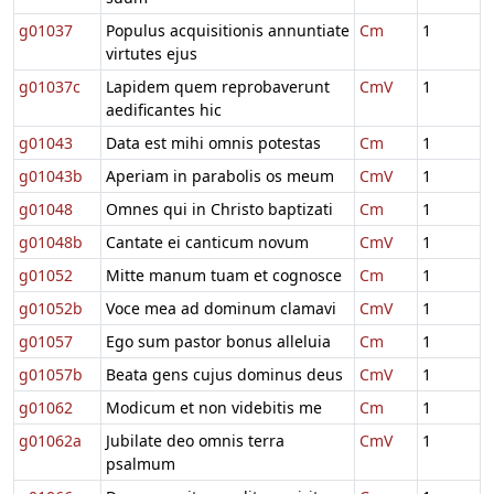
g01037
Populus acquisitionis annuntiate
Cm
1
virtutes ejus
g01037c
Lapidem quem reprobaverunt
CmV
1
aedificantes hic
g01043
Data est mihi omnis potestas
Cm
1
g01043b
Aperiam in parabolis os meum
CmV
1
g01048
Omnes qui in Christo baptizati
Cm
1
g01048b
Cantate ei canticum novum
CmV
1
g01052
Mitte manum tuam et cognosce
Cm
1
g01052b
Voce mea ad dominum clamavi
CmV
1
g01057
Ego sum pastor bonus alleluia
Cm
1
g01057b
Beata gens cujus dominus deus
CmV
1
g01062
Modicum et non videbitis me
Cm
1
g01062a
Jubilate deo omnis terra
CmV
1
psalmum