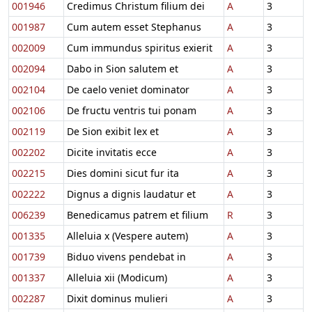
001946
Credimus Christum filium dei
A
3
001987
Cum autem esset Stephanus
A
3
002009
Cum immundus spiritus exierit
A
3
002094
Dabo in Sion salutem et
A
3
002104
De caelo veniet dominator
A
3
002106
De fructu ventris tui ponam
A
3
002119
De Sion exibit lex et
A
3
002202
Dicite invitatis ecce
A
3
002215
Dies domini sicut fur ita
A
3
002222
Dignus a dignis laudatur et
A
3
006239
Benedicamus patrem et filium
R
3
001335
Alleluia x (Vespere autem)
A
3
001739
Biduo vivens pendebat in
A
3
001337
Alleluia xii (Modicum)
A
3
002287
Dixit dominus mulieri
A
3