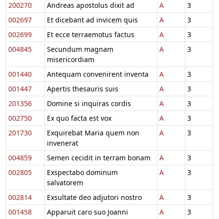
200270
Andreas apostolus dixit ad
A
3
002697
Et dicebant ad invicem quis
A
3
002699
Et ecce terraemotus factus
A
3
004845
Secundum magnam
A
3
misericordiam
001440
Antequam convenirent inventa
A
3
001447
Apertis thesauris suis
A
3
201356
Domine si inquiras cordis
A
3
002750
Ex quo facta est vox
A
3
201730
Exquirebat Maria quem non
A
3
invenerat
004859
Semen cecidit in terram bonam
A
3
002805
Exspectabo dominum
A
3
salvatorem
002814
Exsultate deo adjutori nostro
A
3
001458
Apparuit caro suo Joanni
A
3