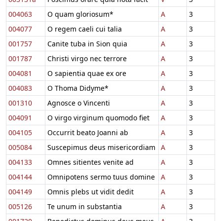
004063
O quam gloriosum*
A
3
004077
O regem caeli cui talia
A
3
001757
Canite tuba in Sion quia
A
3
001787
Christi virgo nec terrore
A
3
004081
O sapientia quae ex ore
A
3
004083
O Thoma Didyme*
A
3
001310
Agnosce o Vincenti
A
3
004091
O virgo virginum quomodo fiet
A
3
004105
Occurrit beato Joanni ab
A
3
005084
Suscepimus deus misericordiam
A
3
004133
Omnes sitientes venite ad
A
3
004144
Omnipotens sermo tuus domine
A
3
004149
Omnis plebs ut vidit dedit
A
3
005126
Te unum in substantia
A
3