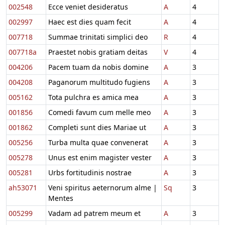
002548
Ecce veniet desideratus
A
4
002997
Haec est dies quam fecit
A
4
007718
Summae trinitati simplici deo
R
4
007718a
Praestet nobis gratiam deitas
V
4
004206
Pacem tuam da nobis domine
A
3
004208
Paganorum multitudo fugiens
A
3
005162
Tota pulchra es amica mea
A
3
001856
Comedi favum cum melle meo
A
3
001862
Completi sunt dies Mariae ut
A
3
005256
Turba multa quae convenerat
A
3
005278
Unus est enim magister vester
A
3
005281
Urbs fortitudinis nostrae
A
3
ah53071
Veni spiritus aeternorum alme |
Sq
3
Mentes
005299
Vadam ad patrem meum et
A
3