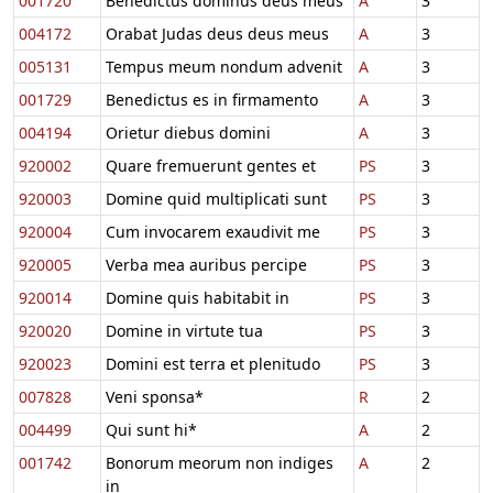
001720
Benedictus dominus deus meus
A
3
004172
Orabat Judas deus deus meus
A
3
005131
Tempus meum nondum advenit
A
3
001729
Benedictus es in firmamento
A
3
004194
Orietur diebus domini
A
3
920002
Quare fremuerunt gentes et
PS
3
920003
Domine quid multiplicati sunt
PS
3
920004
Cum invocarem exaudivit me
PS
3
920005
Verba mea auribus percipe
PS
3
920014
Domine quis habitabit in
PS
3
920020
Domine in virtute tua
PS
3
920023
Domini est terra et plenitudo
PS
3
007828
Veni sponsa*
R
2
004499
Qui sunt hi*
A
2
001742
Bonorum meorum non indiges
A
2
in