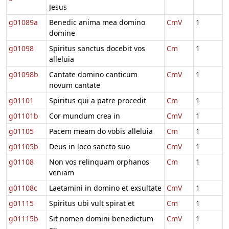
Jesus
g01089a
Benedic anima mea domino
CmV
1
domine
g01098
Spiritus sanctus docebit vos
Cm
1
alleluia
g01098b
Cantate domino canticum
CmV
1
novum cantate
g01101
Spiritus qui a patre procedit
Cm
1
g01101b
Cor mundum crea in
CmV
1
g01105
Pacem meam do vobis alleluia
Cm
1
g01105b
Deus in loco sancto suo
CmV
1
g01108
Non vos relinquam orphanos
Cm
1
veniam
g01108c
Laetamini in domino et exsultate
CmV
1
g01115
Spiritus ubi vult spirat et
Cm
1
g01115b
Sit nomen domini benedictum
CmV
1