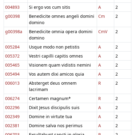
004893
Si ergo vos cum sitis
A
2
g00398
Benedicite omnes angeli domini
Cm
2
domino
g00398a
Benedicite omnia opera domini
CmV
2
domino
005284
Usque modo non petistis
A
2
005372
Vestri capilli capitis omnes
A
2
005465
Visionem quam vidistis nemini
A
2
005494
Vos autem dixi amicos quia
A
2
006013
Absterget deus omnem
R
2
lacrimam
006274
Certamen magnum*
R
2
002296
Dixit Jesus discipulis suis
A
2
002349
Domine in virtute tua
A
2
002381
Domine salva nos perimus
A
2
006703
Exsultabunt sancti in gloria
R
2