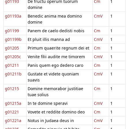
g01193
De fructu operum tuorum
Cm
1
domine
g01193a
Benedic anima mea domino
CmV
1
domine
g01199
Panem de caelo dedisti nobis
Cm
1
g01199b
Et pluit illis manna ad
CmV
1
g01205
Primum quaerite regnum dei et
Cm
1
g01205c
Venite filii audite me timorem
CmV
1
g01211
Panis quem ego dedero caro
Cm
1
g01211b
Gustate et videte quoniam
CmV
1
suavis
g01215
Domine memorabor justitiae
Cm
1
tuae solius
g01215a
In te domine speravi
CmV
1
g01221
Vovete et reddite domino deo
Cm
1
g01221a
Notus in Judaea deus in
CmV
1