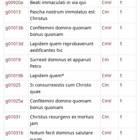
g00920a
Beati immaculati in via qui
CmV
1
g01013
Pascha nostrum immolatus est
Cm
1
Christus
g01013b
Confitemini domino quoniam
CmV
1
bonus quoniam
g01013d
Lapidem quem reprobaverunt
CmV
1
aedificantes hic
g01019
Surrexit dominus et apparuit
Cm
1
Petro
g01019b
Lapidem quem*
CmV
1
g01025
Si consurrexistis cum Christo
Cm
1
quae
g01025a
Confitemini domino quoniam
CmV
1
bonus quoniam
g01031
Christus resurgens ex mortuis
Cm
1
jam
g01031b
Notum fecit dominus salutare
CmV
1
suum