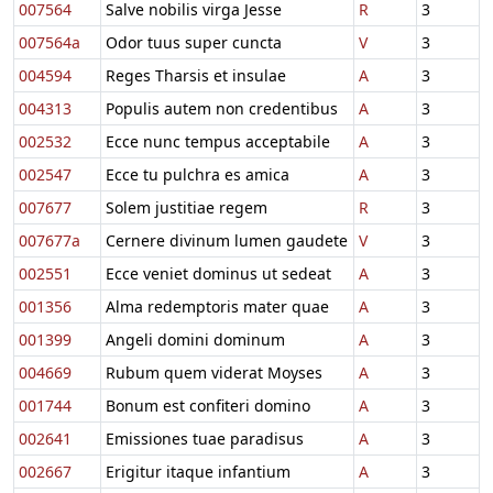
007564
Salve nobilis virga Jesse
R
3
007564a
Odor tuus super cuncta
V
3
004594
Reges Tharsis et insulae
A
3
004313
Populis autem non credentibus
A
3
002532
Ecce nunc tempus acceptabile
A
3
002547
Ecce tu pulchra es amica
A
3
007677
Solem justitiae regem
R
3
007677a
Cernere divinum lumen gaudete
V
3
002551
Ecce veniet dominus ut sedeat
A
3
001356
Alma redemptoris mater quae
A
3
001399
Angeli domini dominum
A
3
004669
Rubum quem viderat Moyses
A
3
001744
Bonum est confiteri domino
A
3
002641
Emissiones tuae paradisus
A
3
002667
Erigitur itaque infantium
A
3