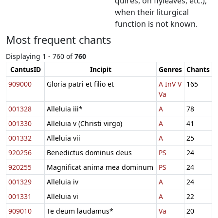
quires, on flyleaves, etc.),
when their liturgical
function is not known.
Most frequent chants
Displaying 1 - 760 of
760
CantusID
Incipit
Genres
Chants
909000
Gloria patri et filio et
A
InV
V
165
Va
001328
Alleluia iii*
A
78
001330
Alleluia v (Christi virgo)
A
41
001332
Alleluia vii
A
25
920256
Benedictus dominus deus
PS
24
920255
Magnificat anima mea dominum
PS
24
001329
Alleluia iv
A
24
001331
Alleluia vi
A
22
909010
Te deum laudamus*
Va
20