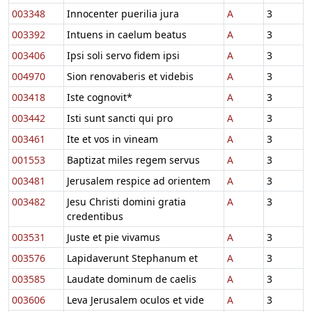
003348
Innocenter puerilia jura
A
3
003392
Intuens in caelum beatus
A
3
003406
Ipsi soli servo fidem ipsi
A
3
004970
Sion renovaberis et videbis
A
3
003418
Iste cognovit*
A
3
003442
Isti sunt sancti qui pro
A
3
003461
Ite et vos in vineam
A
3
001553
Baptizat miles regem servus
A
3
003481
Jerusalem respice ad orientem
A
3
003482
Jesu Christi domini gratia
A
3
credentibus
003531
Juste et pie vivamus
A
3
003576
Lapidaverunt Stephanum et
A
3
003585
Laudate dominum de caelis
A
3
003606
Leva Jerusalem oculos et vide
A
3