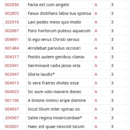
002836
Facta est cum angelo
A
3
002855
Favus distillans labia tua sponsa
A
3
202916
Lavi pedes meos quo modo
A
3
002887
Fons hortorum puteus aquarum
A
3
004891
Si ego verus Christi servus
A
3
001484
Arridebat parvulus occisori
A
3
004317
Positis autem genibus clama-
A
3
002941
Germinavit radix Jesse orta
A
3
002947
Gloria laudis*
A
3
004915
Si vere fratres divites esse
A
3
004923
Sic eum volo manere donec
A
3
001196
A timore inimici eripe domine
A
3
004937
Sicut lilium inter spinas sic
A
3
204367
Salve regina misericordiae*
A
3
003001
Haec est quae nescivit torum
A
3