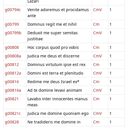
Lazari
g00794c
Venite adoremus et procidamus
CmV
1
ante
g00799
Dominus regit me et nihil
Cm
1
g00799b
Deduxit me super semitas
CmV
1
justitiae
g00808
Hoc corpus quod pro vobis
Cm
1
g00808a
Judica me deus et discerne
CmV
1
g00812
Dominus virtutum ipse est rex
Cm
1
g00812a
Domini est terra et plenitudo
CmV
1
g00816
Redime me deus Israel ex*
Cm
1
g00816a
Ad te domine levavi animam
CmV
1
g00821
Lavabo inter innocentes manus
Cm
1
meas
g00821c
Judica me domine quoniam ego
CmV
1
g00828
Ne tradideris me domine in
Cm
1