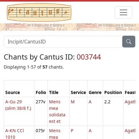
Chants by Cantus ID:
003744
Displaying 1-57 of
57
chants.
Source
Folio
Title
Service
Genre
Position
Feast
A-Gu 29
277v
Mens
M
A
2.2
Agath
(olim 38/8 f.)
mea
solidata
est et
A-KN CCl
075r
Mens
P
A
Agath
1010
mea