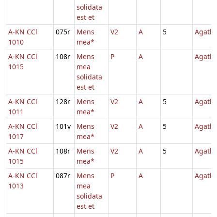
solidata
est et
A-KN CCl
075r
Mens
V2
A
5
Agath
1010
mea*
A-KN CCl
108r
Mens
P
A
Agath
1015
mea
solidata
est et
A-KN CCl
128r
Mens
V2
A
5
Agath
1011
mea*
A-KN CCl
101v
Mens
V2
A
5
Agath
1017
mea*
A-KN CCl
108r
Mens
V2
A
5
Agath
1015
mea*
A-KN CCl
087r
Mens
P
A
Agath
1013
mea
solidata
est et