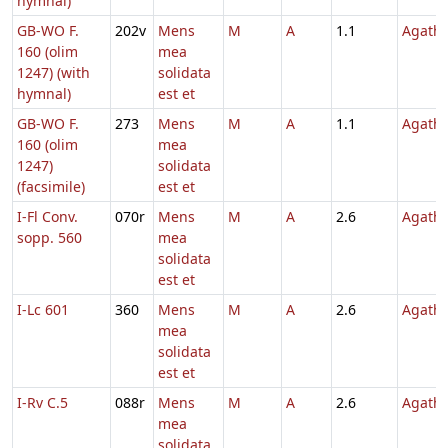
hymnal)
GB-WO F.
202v
Mens
M
A
1.1
Agath
160 (olim
mea
1247) (with
solidata
hymnal)
est et
GB-WO F.
273
Mens
M
A
1.1
Agath
160 (olim
mea
1247)
solidata
(facsimile)
est et
I-Fl Conv.
070r
Mens
M
A
2.6
Agath
sopp. 560
mea
solidata
est et
I-Lc 601
360
Mens
M
A
2.6
Agath
mea
solidata
est et
I-Rv C.5
088r
Mens
M
A
2.6
Agath
mea
solidata