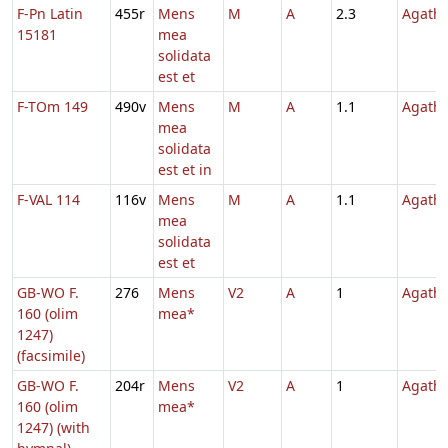
F-Pn Latin
455r
Mens
M
A
2.3
Agath
15181
mea
solidata
est et
F-TOm 149
490v
Mens
M
A
1.1
Agath
mea
solidata
est et in
F-VAL 114
116v
Mens
M
A
1.1
Agath
mea
solidata
est et
GB-WO F.
276
Mens
V2
A
1
Agath
160 (olim
mea*
1247)
(facsimile)
GB-WO F.
204r
Mens
V2
A
1
Agath
160 (olim
mea*
1247) (with