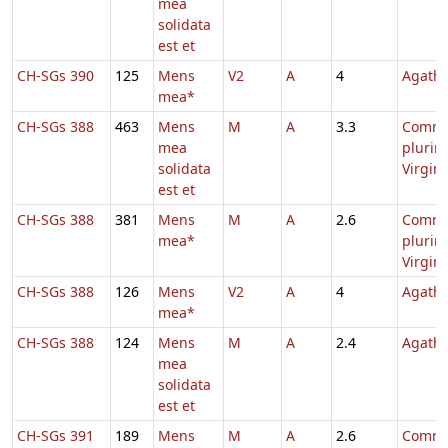
mea
solidata
est et
CH-SGs 390
125
Mens
V2
A
4
Agath
mea*
CH-SGs 388
463
Mens
M
A
3.3
Comm
mea
pluri
solidata
Virgi
est et
CH-SGs 388
381
Mens
M
A
2.6
Comm
mea*
pluri
Virgi
CH-SGs 388
126
Mens
V2
A
4
Agath
mea*
CH-SGs 388
124
Mens
M
A
2.4
Agath
mea
solidata
est et
CH-SGs 391
189
Mens
M
A
2.6
Comm