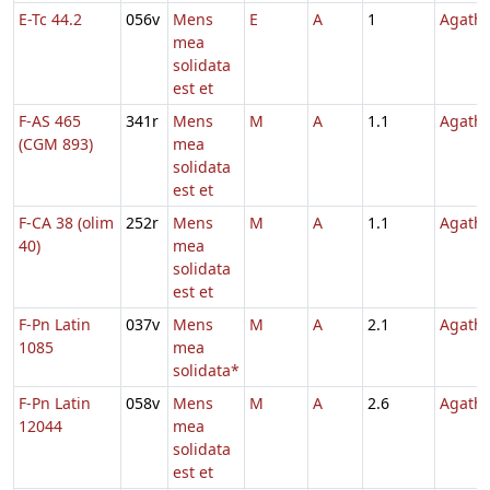
E-Tc 44.2
056v
Mens
E
A
1
Agath
mea
solidata
est et
F-AS 465
341r
Mens
M
A
1.1
Agath
(CGM 893)
mea
solidata
est et
F-CA 38 (olim
252r
Mens
M
A
1.1
Agath
40)
mea
solidata
est et
F-Pn Latin
037v
Mens
M
A
2.1
Agath
1085
mea
solidata*
F-Pn Latin
058v
Mens
M
A
2.6
Agath
12044
mea
solidata
est et