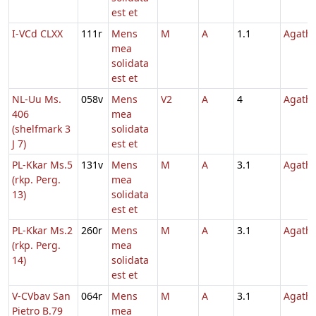
est et
I-VCd CLXX
111r
Mens
M
A
1.1
Agath
mea
solidata
est et
NL-Uu Ms.
058v
Mens
V2
A
4
Agath
406
mea
(shelfmark 3
solidata
J 7)
est et
PL-Kkar Ms.5
131v
Mens
M
A
3.1
Agath
(rkp. Perg.
mea
13)
solidata
est et
PL-Kkar Ms.2
260r
Mens
M
A
3.1
Agath
(rkp. Perg.
mea
14)
solidata
est et
V-CVbav San
064r
Mens
M
A
3.1
Agath
Pietro B.79
mea