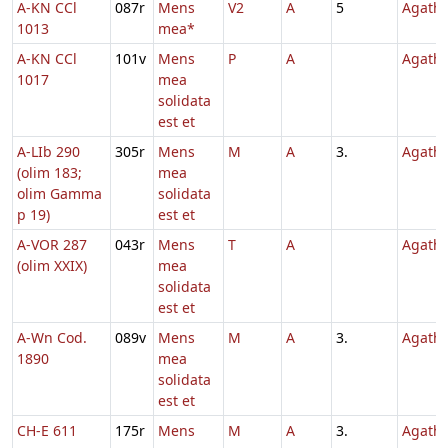
A-KN CCl
087r
Mens
V2
A
5
Agath
1013
mea*
A-KN CCl
101v
Mens
P
A
Agath
1017
mea
solidata
est et
A-LIb 290
305r
Mens
M
A
3.
Agath
(olim 183;
mea
olim Gamma
solidata
p 19)
est et
A-VOR 287
043r
Mens
T
A
Agath
(olim XXIX)
mea
solidata
est et
A-Wn Cod.
089v
Mens
M
A
3.
Agath
1890
mea
solidata
est et
CH-E 611
175r
Mens
M
A
3.
Agath