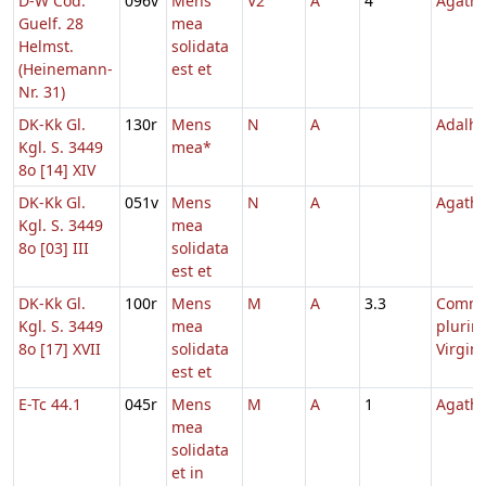
D-W Cod.
096v
Mens
V2
A
4
Agath
Guelf. 28
mea
Helmst.
solidata
(Heinemann-
est et
Nr. 31)
DK-Kk Gl.
130r
Mens
N
A
Adalhe
Kgl. S. 3449
mea*
8o [14] XIV
DK-Kk Gl.
051v
Mens
N
A
Agath
Kgl. S. 3449
mea
8o [03] III
solidata
est et
DK-Kk Gl.
100r
Mens
M
A
3.3
Comm
Kgl. S. 3449
mea
pluri
8o [17] XVII
solidata
Virgi
est et
E-Tc 44.1
045r
Mens
M
A
1
Agath
mea
solidata
et in