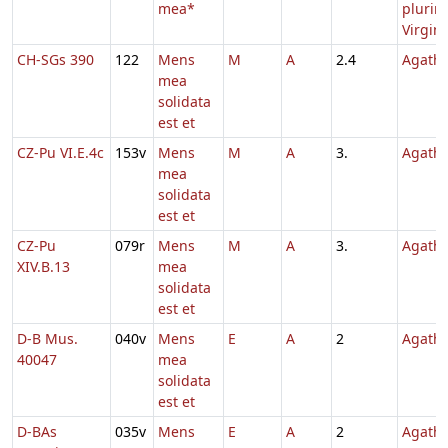
mea*
pluri
Virgi
CH-SGs 390
122
Mens
M
A
2.4
Agath
mea
solidata
est et
CZ-Pu VI.E.4c
153v
Mens
M
A
3.
Agath
mea
solidata
est et
CZ-Pu
079r
Mens
M
A
3.
Agath
XIV.B.13
mea
solidata
est et
D-B Mus.
040v
Mens
E
A
2
Agath
40047
mea
solidata
est et
D-BAs
035v
Mens
E
A
2
Agath