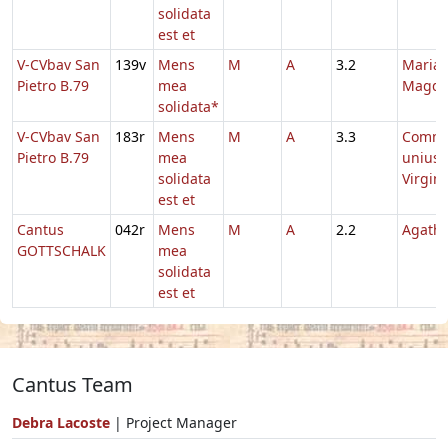
solidata
est et
V-CVbav San
139v
Mens
M
A
3.2
Maria
Pietro B.79
mea
Magda
solidata*
V-CVbav San
183r
Mens
M
A
3.3
Comm
Pietro B.79
mea
unius
solidata
Virgini
est et
Cantus
042r
Mens
M
A
2.2
Agath
GOTTSCHALK
mea
solidata
est et
Cantus Team
Debra Lacoste
| Project Manager