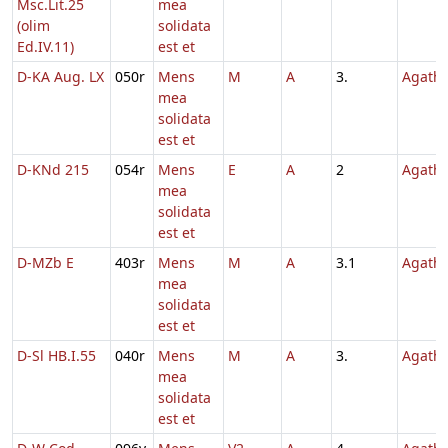
Msc.Lit.25
mea
(olim
solidata
Ed.IV.11)
est et
D-KA Aug. LX
050r
Mens
M
A
3.
Agath
mea
solidata
est et
D-KNd 215
054r
Mens
E
A
2
Agath
mea
solidata
est et
D-MZb E
403r
Mens
M
A
3.1
Agath
mea
solidata
est et
D-Sl HB.I.55
040r
Mens
M
A
3.
Agath
mea
solidata
est et