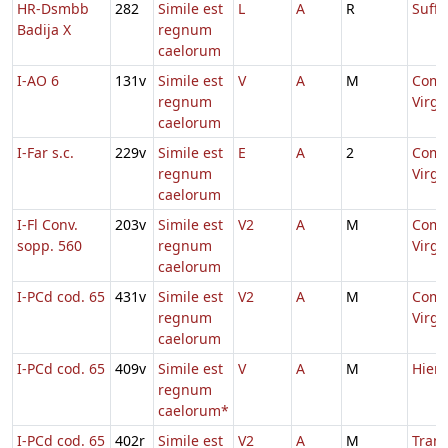
HR-Dsmbb
282
Simile est
L
A
R
Suff.
Badija X
regnum
caelorum
I-AO 6
131v
Simile est
V
A
M
Comm
regnum
Virg
caelorum
I-Far s.c.
229v
Simile est
E
A
2
Comm
regnum
Virg
caelorum
I-Fl Conv.
203v
Simile est
V2
A
M
Comm
sopp. 560
regnum
Virg
caelorum
I-PCd cod. 65
431v
Simile est
V2
A
M
Comm
regnum
Virg
caelorum
I-PCd cod. 65
409v
Simile est
V
A
M
Hier
regnum
caelorum*
I-PCd cod. 65
402r
Simile est
V2
A
M
Trans