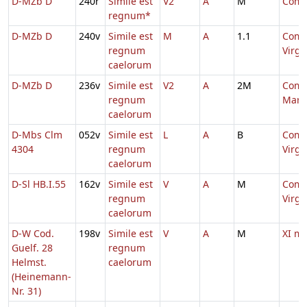
D-MZb D
240r
Simile est
V2
A
M
Comm
regnum*
D-MZb D
240v
Simile est
M
A
1.1
Comm
regnum
Virg
caelorum
D-MZb D
236v
Simile est
V2
A
2M
Comm.
regnum
Marty
caelorum
D-Mbs Clm
052v
Simile est
L
A
B
Comm
4304
regnum
Virg
caelorum
D-Sl HB.I.55
162v
Simile est
V
A
M
Comm
regnum
Virg
caelorum
D-W Cod.
198v
Simile est
V
A
M
XI m
Guelf. 28
regnum
Helmst.
caelorum
(Heinemann-
Nr. 31)