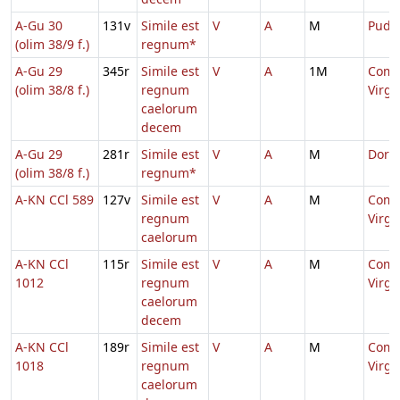
A-Gu 30
131v
Simile est
V
A
M
Pude
(olim 38/9 f.)
regnum*
A-Gu 29
345r
Simile est
V
A
1M
Comm
(olim 38/8 f.)
regnum
Virg
caelorum
decem
A-Gu 29
281r
Simile est
V
A
M
Doro
(olim 38/8 f.)
regnum*
A-KN CCl 589
127v
Simile est
V
A
M
Comm
regnum
Virg
caelorum
A-KN CCl
115r
Simile est
V
A
M
Comm
1012
regnum
Virg
caelorum
decem
A-KN CCl
189r
Simile est
V
A
M
Comm
1018
regnum
Virg
caelorum