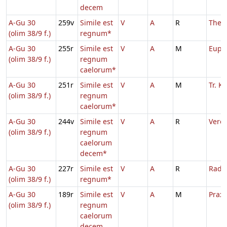
decem
A-Gu 30
259v
Simile est
V
A
R
Thec
(olim 38/9 f.)
regnum*
A-Gu 30
255r
Simile est
V
A
M
Euph
(olim 38/9 f.)
regnum
caelorum*
A-Gu 30
251r
Simile est
V
A
M
Tr. 
(olim 38/9 f.)
regnum
caelorum*
A-Gu 30
244v
Simile est
V
A
R
Vere
(olim 38/9 f.)
regnum
caelorum
decem*
A-Gu 30
227r
Simile est
V
A
R
Rade
(olim 38/9 f.)
regnum*
A-Gu 30
189r
Simile est
V
A
M
Praxe
(olim 38/9 f.)
regnum
caelorum
decem