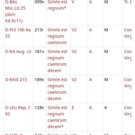
D-BAs
099v
Simile est
V
A
M
Tr. 
Msc.Lit.25
regnum*
(olim
Ed.IV.11)
D-FUl 100 Aa
213r
Simile est
V2
A
M
Comm
55
regnum
Virg
caelorum
D-KA Aug. LX
181v
Simile est
V2
A
M
Comm
regnum
Virg
caelorum
decem
D-KNd 215
189v
Simile est
V2
A
M
Comm
regnum
Virg
caelorum
decem
D-LEu Rep. I
128v
Simile est
E
A
4
Comm
93
regnum
Virg
caelorum
decem*