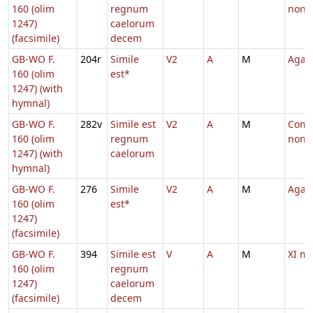
160 (olim
regnum
non M
1247)
caelorum
(facsimile)
decem
GB-WO F.
204r
Simile
V2
A
M
Agat
160 (olim
est*
1247) (with
hymnal)
GB-WO F.
282v
Simile est
V2
A
M
Comm.
160 (olim
regnum
non M
1247) (with
caelorum
hymnal)
GB-WO F.
276
Simile
V2
A
M
Agat
160 (olim
est*
1247)
(facsimile)
GB-WO F.
394
Simile est
V
A
M
XI m
160 (olim
regnum
1247)
caelorum
(facsimile)
decem