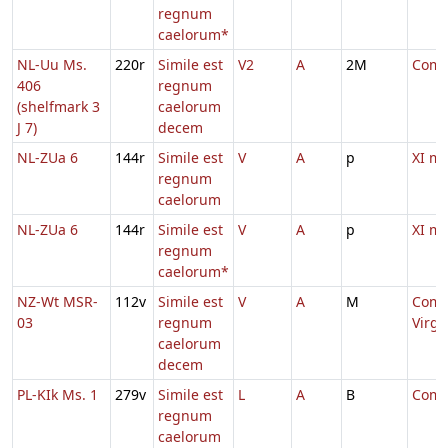
regnum
caelorum*
NL-Uu Ms.
220r
Simile est
V2
A
2M
Comm.
406
regnum
(shelfmark 3
caelorum
J 7)
decem
NL-ZUa 6
144r
Simile est
V
A
p
XI m
regnum
caelorum
NL-ZUa 6
144r
Simile est
V
A
p
XI m
regnum
caelorum*
NZ-Wt MSR-
112v
Simile est
V
A
M
Comm
03
regnum
Virg
caelorum
decem
PL-KIk Ms. 1
279v
Simile est
L
A
B
Comm.
regnum
caelorum