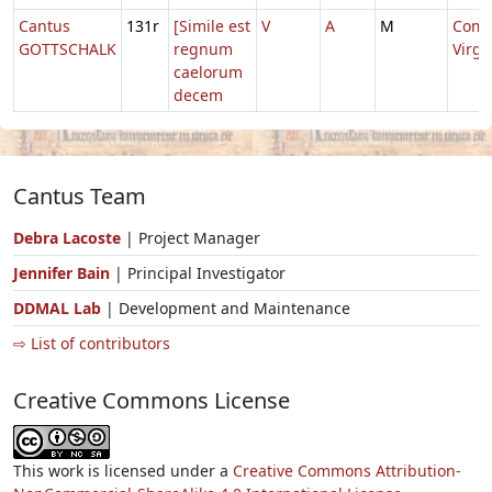
Cantus
131r
[Simile est
V
A
M
Comm
GOTTSCHALK
regnum
Virg
caelorum
decem
Cantus Team
Debra Lacoste
| Project Manager
Jennifer Bain
| Principal Investigator
DDMAL Lab
| Development and Maintenance
⇨ List of contributors
Creative Commons License
This work is licensed under a
Creative Commons Attribution-