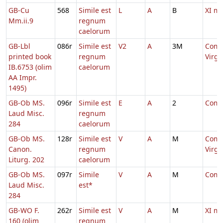
GB-Cu
568
Simile est
L
A
B
XI m
Mm.ii.9
regnum
caelorum
GB-Lbl
086r
Simile est
V2
A
3M
Comm
printed book
regnum
Virg
IB.6753 (olim
caelorum
AA Impr.
1495)
GB-Ob MS.
096r
Simile est
E
A
2
Comm.
Laud Misc.
regnum
284
caelorum
GB-Ob MS.
128r
Simile est
V
A
M
Comm
Canon.
regnum
Virg
Liturg. 202
caelorum
GB-Ob MS.
097r
Simile
V
A
M
Comm.
Laud Misc.
est*
284
GB-WO F.
262r
Simile est
V
A
M
XI m
160 (olim
regnum