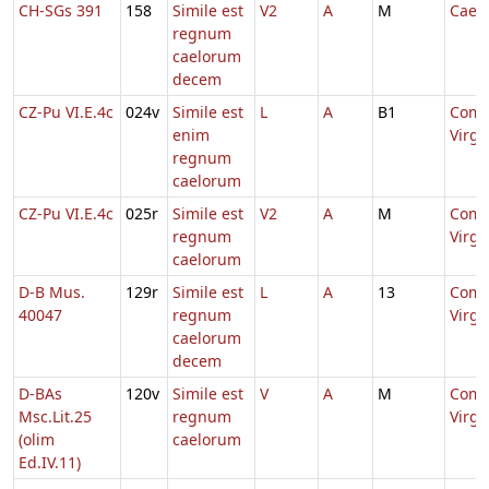
CH-SGs 391
158
Simile est
V2
A
M
Caeci
regnum
caelorum
decem
CZ-Pu VI.E.4c
024v
Simile est
L
A
B1
Comm
enim
Virg
regnum
caelorum
CZ-Pu VI.E.4c
025r
Simile est
V2
A
M
Comm
regnum
Virg
caelorum
D-B Mus.
129r
Simile est
L
A
13
Comm
40047
regnum
Virg
caelorum
decem
D-BAs
120v
Simile est
V
A
M
Comm
Msc.Lit.25
regnum
Virg
(olim
caelorum
Ed.IV.11)