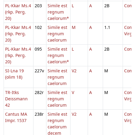
PL-Kkar Ms.4
203
Simile est
L
A
2B
Comm.
(rkp. Perg.
regnum
20)
caelorum*
PL-Kkar Ms.4
102
Simile est
M
A
1.1
Comm
(rkp. Perg.
regnum
Virg
20)
caelorum
PL-Kkar Ms.4
095
Simile est
L
A
2B
Comm.
(rkp. Perg.
regnum
20)
caelorum*
SI-Lna 19
227v
Simile est
V2
A
M
Comm.
(olim 18)
regnum
caelorum
TR-Itks
282r
Simile est
V
A
M
Comm
Deissmann
regnum
Virg
42
caelorum
Cantus MA
238r
Simile est
V2
A
M
Comm
Impr. 1537
regnum
Virg
caelorum
decem