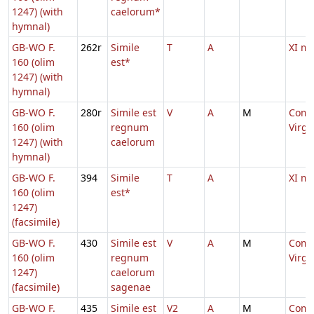
1247) (with
caelorum*
hymnal)
GB-WO F.
262r
Simile
T
A
XI m
160 (olim
est*
1247) (with
hymnal)
GB-WO F.
280r
Simile est
V
A
M
Comm
160 (olim
regnum
Virg
1247) (with
caelorum
hymnal)
GB-WO F.
394
Simile
T
A
XI m
160 (olim
est*
1247)
(facsimile)
GB-WO F.
430
Simile est
V
A
M
Comm
160 (olim
regnum
Virg
1247)
caelorum
(facsimile)
sagenae
GB-WO F.
435
Simile est
V2
A
M
Comm.