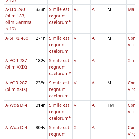
A-LIb 290
333r
Simile est
V2
A
M
Marg
(olim 183;
regnum
olim Gamma
caelorum*
p 19)
A-SF XI 480
271r
Simile est
V
A
M
Comm
regnum
Virg
caelorum
A-VOR 287
182v
Simile est
V
A
XI m
(olim XXIX)
regnum
caelorum*
A-VOR 287
238r
Simile est
V
A
M
Comm
(olim XXIX)
regnum
Virg
caelorum
A-Wda D-4
314r
Simile est
V
A
1M
Comm
regnum
Virg
caelorum*
A-Wda D-4
304v
Simile est
X
A
Comm
regnum
Virg