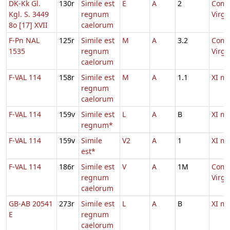
DK-Kk Gl.
130r
Simile est
E
A
2
Comm
Kgl. S. 3449
regnum
Virg
8o [17] XVII
caelorum
F-Pn NAL
125r
Simile est
M
A
3.2
Comm
1535
regnum
Virg
caelorum
F-VAL 114
158r
Simile est
M
A
1.1
XI m
regnum
caelorum
F-VAL 114
159v
Simile est
L
A
B
XI m
regnum*
F-VAL 114
159v
Simile
V2
A
1
XI m
est*
F-VAL 114
186r
Simile est
V
A
1M
Comm
regnum
Virg
caelorum
GB-AB 20541
273r
Simile est
L
A
B
XI m
E
regnum
caelorum