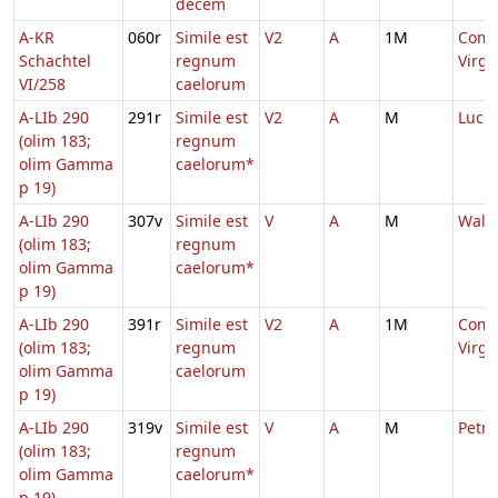
decem
A-KR
060r
Simile est
V2
A
1M
Comm
Schachtel
regnum
Virg
VI/258
caelorum
A-LIb 290
291r
Simile est
V2
A
M
Lucia
(olim 183;
regnum
olim Gamma
caelorum*
p 19)
A-LIb 290
307v
Simile est
V
A
M
Walb
(olim 183;
regnum
olim Gamma
caelorum*
p 19)
A-LIb 290
391r
Simile est
V2
A
1M
Comm
(olim 183;
regnum
Virg
olim Gamma
caelorum
p 19)
A-LIb 290
319v
Simile est
V
A
M
Petro
(olim 183;
regnum
olim Gamma
caelorum*
p 19)