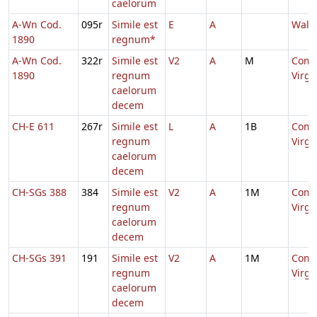
caelorum
A-Wn Cod.
095r
Simile est
E
A
Walb
1890
regnum*
A-Wn Cod.
322r
Simile est
V2
A
M
Comm
1890
regnum
Virg
caelorum
decem
CH-E 611
267r
Simile est
L
A
1B
Comm
regnum
Virg
caelorum
decem
CH-SGs 388
384
Simile est
V2
A
1M
Comm
regnum
Virg
caelorum
decem
CH-SGs 391
191
Simile est
V2
A
1M
Comm
regnum
Virg
caelorum
decem