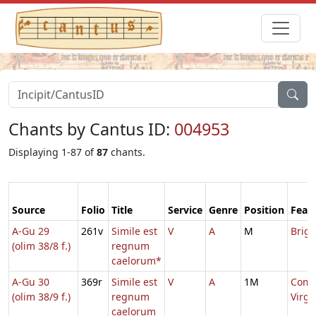
Chants by Cantus ID:
004953
Displaying 1-87 of
87
chants.
Source
Folio
Title
Service
Genre
Position
Feas
A-Gu 29
261v
Simile est
V
A
M
Brigi
(olim 38/8 f.)
regnum
caelorum*
A-Gu 30
369r
Simile est
V
A
1M
Comm
(olim 38/9 f.)
regnum
Virg
caelorum