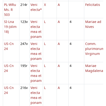
PL-WRu
214r
Veni
X
A
Felicitatis
Ms. R
electa*
503
SI-Lna
123v
Veni
L
A
4
Mariae ad
19 (olim
electa
Nives
18)
mea et
ponam
US-Cn
247v
Veni
L
A
4
Comm.
24
electa
plurimorum
mea et
Virginum
ponam
US-Cn
195r
Veni
L
A
4
Mariae
24
electa
Magdalenae
mea et
ponam
US-Cn
216v
Veni
L
A
4
24
electa
mea et
ponam