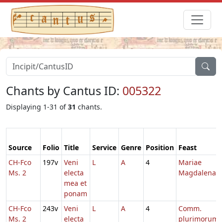
Chants by Cantus ID:
005322
Displaying 1-31 of
31
chants.
Source
Folio
Title
Service
Genre
Position
Feast
CH-Fco
197v
Veni
L
A
4
Mariae
Ms. 2
electa
Magdalenae
mea et
ponam
CH-Fco
243v
Veni
L
A
4
Comm.
Ms. 2
electa
plurimorum