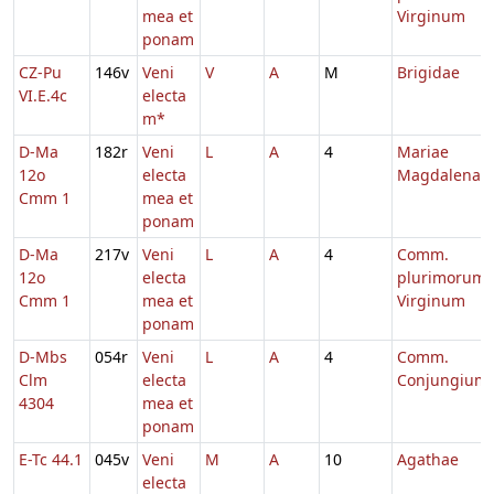
mea et
Virginum
ponam
CZ-Pu
146v
Veni
V
A
M
Brigidae
VI.E.4c
electa
m*
D-Ma
182r
Veni
L
A
4
Mariae
12o
electa
Magdalenae
Cmm 1
mea et
ponam
D-Ma
217v
Veni
L
A
4
Comm.
12o
electa
plurimorum
Cmm 1
mea et
Virginum
ponam
D-Mbs
054r
Veni
L
A
4
Comm.
Clm
electa
Conjungium
4304
mea et
ponam
E-Tc 44.1
045v
Veni
M
A
10
Agathae
electa