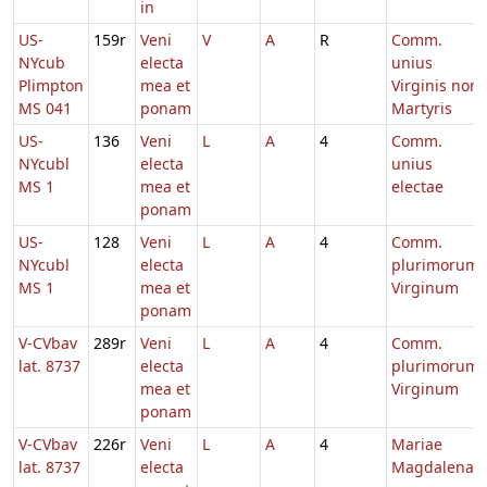
in
US-
159r
Veni
V
A
R
Comm.
NYcub
electa
unius
Plimpton
mea et
Virginis non
MS 041
ponam
Martyris
US-
136
Veni
L
A
4
Comm.
NYcubl
electa
unius
MS 1
mea et
electae
ponam
US-
128
Veni
L
A
4
Comm.
NYcubl
electa
plurimorum
MS 1
mea et
Virginum
ponam
V-CVbav
289r
Veni
L
A
4
Comm.
lat. 8737
electa
plurimorum
mea et
Virginum
ponam
V-CVbav
226r
Veni
L
A
4
Mariae
lat. 8737
electa
Magdalenae