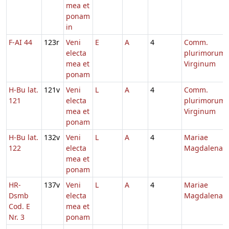
mea et
ponam
in
F-AI 44
123r
Veni
E
A
4
Comm.
electa
plurimorum
mea et
Virginum
ponam
H-Bu lat.
121v
Veni
L
A
4
Comm.
121
electa
plurimorum
mea et
Virginum
ponam
H-Bu lat.
132v
Veni
L
A
4
Mariae
122
electa
Magdalenae
mea et
ponam
HR-
137v
Veni
L
A
4
Mariae
Dsmb
electa
Magdalenae
Cod. E
mea et
Nr. 3
ponam