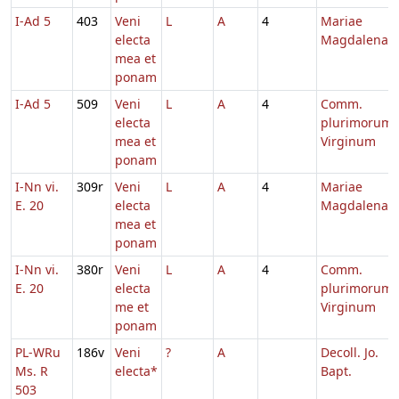
I-Ad 5
403
Veni
L
A
4
Mariae
electa
Magdalenae
mea et
ponam
I-Ad 5
509
Veni
L
A
4
Comm.
electa
plurimorum
mea et
Virginum
ponam
I-Nn vi.
309r
Veni
L
A
4
Mariae
E. 20
electa
Magdalenae
mea et
ponam
I-Nn vi.
380r
Veni
L
A
4
Comm.
E. 20
electa
plurimorum
me et
Virginum
ponam
PL-WRu
186v
Veni
?
A
Decoll. Jo.
Ms. R
electa*
Bapt.
503