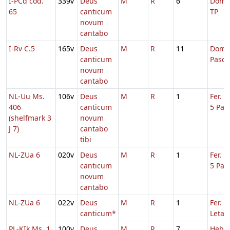
I-PCd cod.
339v
Deus
M
R
6
Domi
65
canticum
TP
novum
cantabo
I-Rv C.5
165v
Deus
M
R
11
Dom. 
canticum
Pasc
novum
cantabo
NL-Uu Ms.
106v
Deus
M
R
1
Fer. 
406
canticum
5 Pas
(shelfmark 3
novum
J 7)
cantabo
tibi
NL-ZUa 6
020v
Deus
M
R
1
Fer. 
canticum
5 Pas
novum
cantabo
NL-ZUa 6
022v
Deus
M
R
1
Fer. 4
canticum*
Letani
PL-KIk Ms. 1
100v
Deus
M
R
7
Hebd.