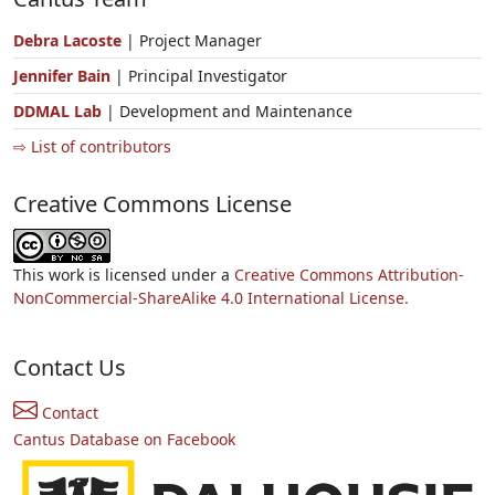
Debra Lacoste
| Project Manager
Jennifer Bain
| Principal Investigator
DDMAL Lab
| Development and Maintenance
⇨ List of contributors
Creative Commons License
This work is licensed under a
Creative Commons Attribution-
NonCommercial-ShareAlike 4.0 International License.
Contact Us
Contact
Cantus Database on Facebook