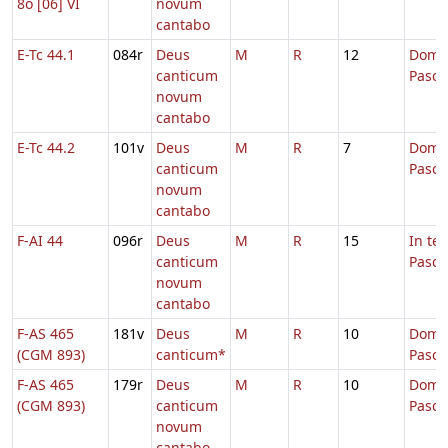
8o [06] VI
novum
cantabo
E-Tc 44.1
084r
Deus
M
R
12
Dom. 
canticum
Pasc
novum
cantabo
E-Tc 44.2
101v
Deus
M
R
7
Dom. 
canticum
Pasc
novum
cantabo
F-AI 44
096r
Deus
M
R
15
In te
canticum
Pasc
novum
cantabo
F-AS 465
181v
Deus
M
R
10
Dom. 
(CGM 893)
canticum*
Pasc
F-AS 465
179r
Deus
M
R
10
Dom. 
(CGM 893)
canticum
Pasc
novum
cantabo