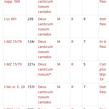
sopp. 560
canticum
Pasc
novum
cantabo
I-Lc 601
239
Deus
M
R
9
Dom. 
canticum
Pasc
novum
cantabo
I-MZ 15/79
124r
Deus
M
R
7
In te
canticum
Pasc
novum
cantabo
I-MZ 15/79
221v
Deus
M
R
5
Comm
canticum
plur
novum*
Mart
TP
I-Nn vi. E. 20
157r
Deus
M
R
7
Dom. 
canticum
Pasc
novum
cantabo