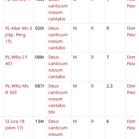
canticum
Pasc
novum
cantabo
PL-Kkar Ms.3
020r
Deus
M
R
9
Dom. 
(rkp. Perg.
canticum
Pasc
15)
novum
cantabo
PL-WRu I F
088r
Deus
M
R
7
Dom. 
401
canticum
Pasc
novum
cantabo
PL-WRu Ms.
087r
Deus
M
R
2.3
Dom. 
R 503
canticum
Pasc
novum
cantabo
tibi
SI-Lna 18
134r
Deus
M
R
6
Dom. 
(olim 17)
canticum
Pasc
novum