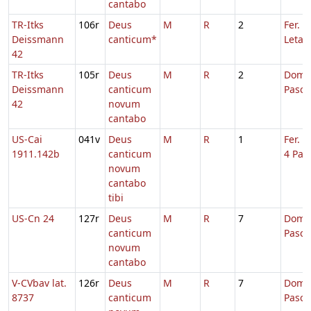
cantabo
TR-Itks
106r
Deus
M
R
2
Fer. 4
Deissmann
canticum*
Letani
42
TR-Itks
105r
Deus
M
R
2
Dom. 
Deissmann
canticum
Pasc
42
novum
cantabo
US-Cai
041v
Deus
M
R
1
Fer. 
1911.142b
canticum
4 Pas
novum
cantabo
tibi
US-Cn 24
127r
Deus
M
R
7
Dom. 
canticum
Pasc
novum
cantabo
V-CVbav lat.
126r
Deus
M
R
7
Dom. 
8737
canticum
Pasc