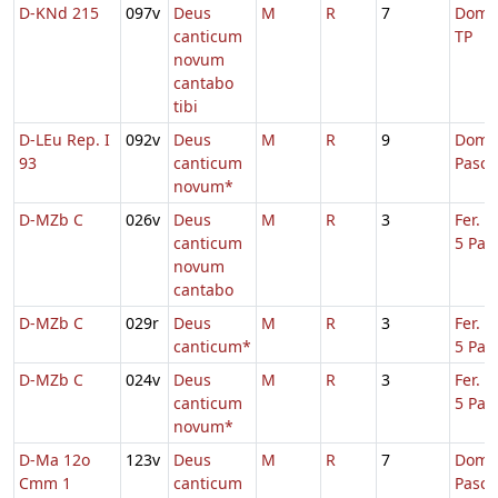
D-KNd 215
097v
Deus
M
R
7
Domi
canticum
TP
novum
cantabo
tibi
D-LEu Rep. I
092v
Deus
M
R
9
Dom. 
93
canticum
Pasc
novum*
D-MZb C
026v
Deus
M
R
3
Fer. 
canticum
5 Pas
novum
cantabo
D-MZb C
029r
Deus
M
R
3
Fer. 
canticum*
5 Pas
D-MZb C
024v
Deus
M
R
3
Fer. 
canticum
5 Pas
novum*
D-Ma 12o
123v
Deus
M
R
7
Dom. 
Cmm 1
canticum
Pasc