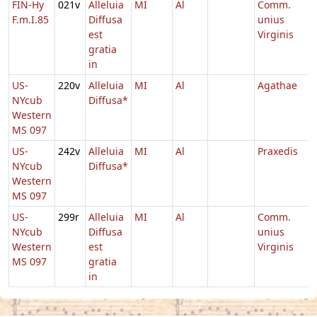
FIN-Hy
021v
Alleluia
MI
Al
Comm.
F.m.I.85
Diffusa
unius
est
Virginis
gratia
in
US-
220v
Alleluia
MI
Al
Agathae
NYcub
Diffusa*
Western
MS 097
US-
242v
Alleluia
MI
Al
Praxedis
NYcub
Diffusa*
Western
MS 097
US-
299r
Alleluia
MI
Al
Comm.
NYcub
Diffusa
unius
Western
est
Virginis
MS 097
gratia
in