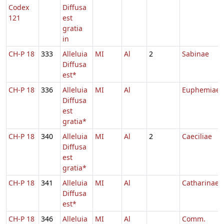
Codex
Diffusa
121
est
gratia
in
CH-P 18
333
Alleluia
MI
Al
2
Sabinae
Diffusa
est*
CH-P 18
336
Alleluia
MI
Al
Euphemiae
Diffusa
est
gratia*
CH-P 18
340
Alleluia
MI
Al
2
Caeciliae
Diffusa
est
gratia*
CH-P 18
341
Alleluia
MI
Al
Catharinae
Diffusa
est*
CH-P 18
346
Alleluia
MI
Al
Comm.