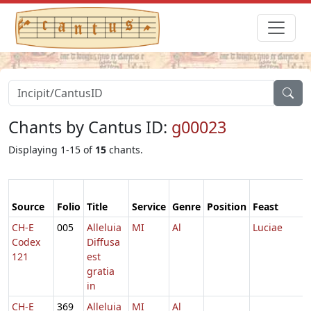
Chants by Cantus ID:
g00023
Displaying 1-15 of
15
chants.
Source
Folio
Title
Service
Genre
Position
Feast
CH-E
005
Alleluia
MI
Al
Luciae
Codex
Diffusa
121
est
gratia
in
CH-E
369
Alleluia
MI
Al