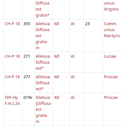
Diffusa
unius
est
Virginis
gratia*
CH-P 18
355
Alleluia
MI
Al
23
Comm.
Diffusa
unius
est
Martyris
gratia
in
CH-P 18
271
Alleluia
MI
Al
Luciae
Diffusa
est*
CH-P 18
277
Alleluia
MI
Al
Priscae
Diffusa
est*
FIN-Hy
019v
Alleluia
MI
Al
Priscae
F.m.I.26
[Diffusa
est
gratia
in