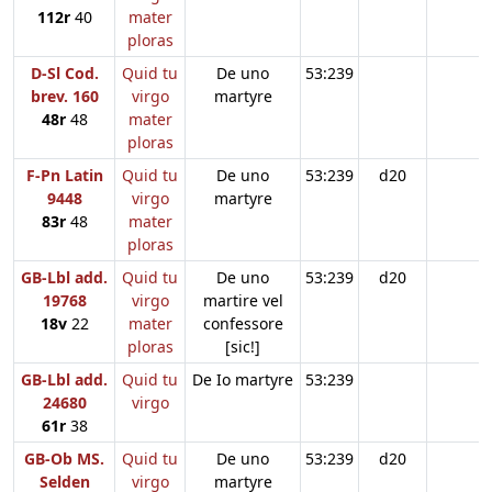
112r
40
mater
ploras
D-Sl Cod.
Quid tu
De uno
53:239
brev. 160
virgo
martyre
48r
48
mater
ploras
F-Pn Latin
Quid tu
De uno
53:239
d20
9448
virgo
martyre
83r
48
mater
ploras
GB-Lbl add.
Quid tu
De uno
53:239
d20
19768
virgo
martire vel
18v
22
mater
confessore
ploras
[sic!]
GB-Lbl add.
Quid tu
De Io martyre
53:239
24680
virgo
61r
38
GB-Ob MS.
Quid tu
De uno
53:239
d20
Selden
virgo
martyre