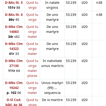
D-BAs lit. 5
Quid tu
In natale
53:239
d20
n38
151v
88
virgo
virginis
D-BAs lit. 6
Quid tu
De uno
53:239
d20
n38
86v
45
virgo
martyre
D-Mbs Clm
Quid tu
De uno
53:239
d20
14083
virgo
martyre
34r
s62
mater
D-Mbs Clm
Quid tu
De uno
53:239
d20
14322
virgo
martyre
41r
33
mater
D-Mbs Clm
Quid tu
In nativitate
53:239
d20
27130
virgo
unius martiris
111r
64
mater
ploras
D-Mbs Clm
Quid tu
Unius martyri
53:239
d20
19242
virgo
(99) ...
p. 102
06
mater
sequencia
D-Sl Cod.
Quid tu
De io martire
53:239
d20
bibl. 4o 36
virgo