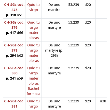
CH-SGs cod.
Quid tu
De uno
53:239
d20
375
virgo
martire
p. 318
a51
CH-SGs cod.
Quid tu
De uno
53:239
d20
376
virgo
martyre
p. 417
d66
mater
ploras
CH-SGs cod.
Quid tu
De uno
53:239
d20
378
virgo
martyre (p.
p. 294
b62
mater
293)
ploras
CH-SGs cod.
Quid tu
De uno
53:239
d20
380
virgo
martyre
p. 241
a59
mater
ploras
Rachel
formosa
CH-SGs cod.
Quid tu
De uno
53:239
d20
n38
381
virgo
martyre