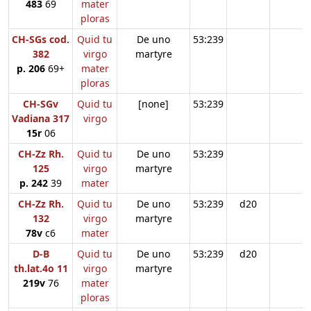
483
69
mater
ploras
CH-SGs cod.
Quid tu
De uno
53:239
382
virgo
martyre
p. 206
69+
mater
ploras
CH-SGv
Quid tu
[none]
53:239
Vadiana 317
virgo
15r
06
CH-Zz Rh.
Quid tu
De uno
53:239
125
virgo
martyre
p. 242
39
mater
CH-Zz Rh.
Quid tu
De uno
53:239
d20
132
virgo
martyre
78v
c6
mater
D-B
Quid tu
De uno
53:239
d20
th.lat.4o 11
virgo
martyre
219v
76
mater
ploras