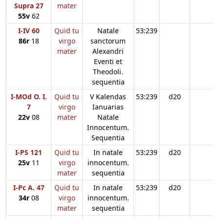
Supra 27
mater
55v
62
I-IV 60
Quid tu
Natale
53:239
86r
18
virgo
sanctorum
mater
Alexandri
Eventi et
Theodoli.
sequentia
I-MOd O. I.
Quid tu
V Kalendas
53:239
d20
7
virgo
Ianuarias
22v
08
mater
Natale
Innocentum.
Sequentia
I-PS 121
Quid tu
In natale
53:239
d20
25v
11
virgo
innocentum.
mater
sequentia
I-Pc A. 47
Quid tu
In natale
53:239
d20
34r
08
virgo
innocentum.
mater
sequentia