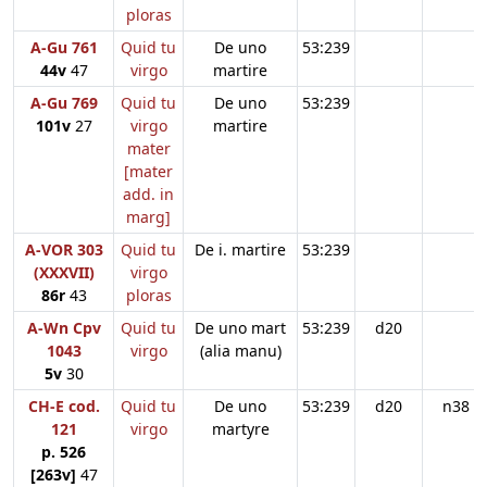
ploras
A-Gu 761
Quid tu
De uno
53:239
44v
47
virgo
martire
A-Gu 769
Quid tu
De uno
53:239
101v
27
virgo
martire
mater
[mater
add. in
marg]
A-VOR 303
Quid tu
De i. martire
53:239
(XXXVII)
virgo
86r
43
ploras
A-Wn Cpv
Quid tu
De uno mart
53:239
d20
1043
virgo
(alia manu)
5v
30
CH-E cod.
Quid tu
De uno
53:239
d20
n38
121
virgo
martyre
p. 526
[263v]
47