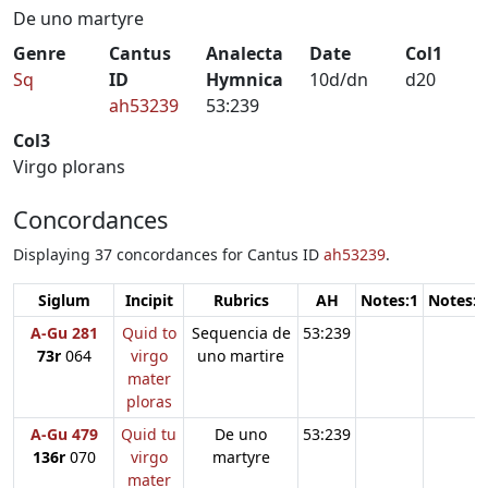
De uno martyre
Genre
Cantus
Analecta
Date
Col1
Sq
ID
Hymnica
10d/dn
d20
ah53239
53:239
Col3
Virgo plorans
Concordances
Displaying 37 concordances for Cantus ID
ah53239
.
Siglum
Incipit
Rubrics
AH
Notes:1
Notes:2
A-Gu 281
Quid to
Sequencia de
53:239
73r
064
virgo
uno martire
mater
ploras
A-Gu 479
Quid tu
De uno
53:239
136r
070
virgo
martyre
mater