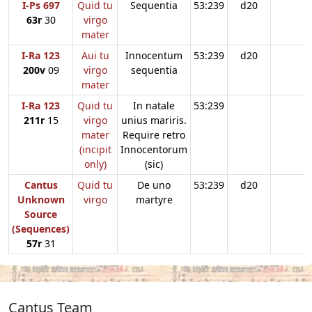
I-Ps 697
Quid tu
Sequentia
53:239
d20
63r
30
virgo
mater
I-Ra 123
Aui tu
Innocentum
53:239
d20
200v
09
virgo
sequentia
mater
I-Ra 123
Quid tu
In natale
53:239
211r
15
virgo
unius mariris.
mater
Require retro
(incipit
Innocentorum
only)
(sic)
Cantus
Quid tu
De uno
53:239
d20
Unknown
virgo
martyre
Source
(Sequences)
57r
31
Cantus Team