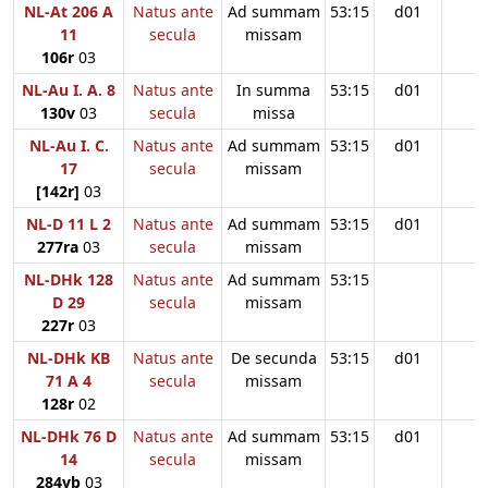
NL-At 206 A
Natus ante
Ad summam
53:15
d01
11
secula
missam
106r
03
NL-Au I. A. 8
Natus ante
In summa
53:15
d01
130v
03
secula
missa
NL-Au I. C.
Natus ante
Ad summam
53:15
d01
17
secula
missam
[142r]
03
NL-D 11 L 2
Natus ante
Ad summam
53:15
d01
277ra
03
secula
missam
NL-DHk 128
Natus ante
Ad summam
53:15
D 29
secula
missam
227r
03
NL-DHk KB
Natus ante
De secunda
53:15
d01
71 A 4
secula
missam
128r
02
NL-DHk 76 D
Natus ante
Ad summam
53:15
d01
14
secula
missam
284vb
03