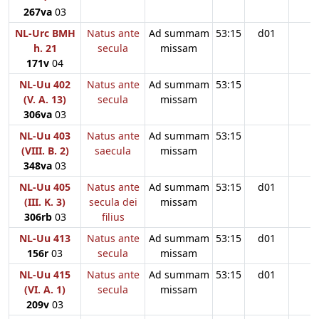
267va
03
NL-Urc BMH
Natus ante
Ad summam
53:15
d01
h. 21
secula
missam
171v
04
NL-Uu 402
Natus ante
Ad summam
53:15
(V. A. 13)
secula
missam
306va
03
NL-Uu 403
Natus ante
Ad summam
53:15
(VIII. B. 2)
saecula
missam
348va
03
NL-Uu 405
Natus ante
Ad summam
53:15
d01
(III. K. 3)
secula dei
missam
306rb
03
filius
NL-Uu 413
Natus ante
Ad summam
53:15
d01
156r
03
secula
missam
NL-Uu 415
Natus ante
Ad summam
53:15
d01
(VI. A. 1)
secula
missam
209v
03