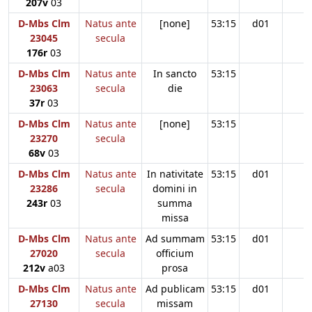
207v
03
D-Mbs Clm
Natus ante
[none]
53:15
d01
23045
secula
176r
03
D-Mbs Clm
Natus ante
In sancto
53:15
23063
secula
die
37r
03
D-Mbs Clm
Natus ante
[none]
53:15
23270
secula
68v
03
D-Mbs Clm
Natus ante
In nativitate
53:15
d01
23286
secula
domini in
243r
03
summa
missa
D-Mbs Clm
Natus ante
Ad summam
53:15
d01
27020
secula
officium
212v
a03
prosa
D-Mbs Clm
Natus ante
Ad publicam
53:15
d01
27130
secula
missam