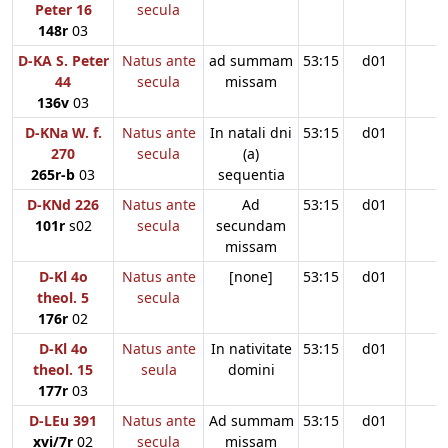
Peter 16
secula
148r
03
D-KA S. Peter
Natus ante
ad summam
53:15
d01
44
secula
missam
136v
03
D-KNa W. f.
Natus ante
In natali dni
53:15
d01
270
secula
(a)
265r-b
03
sequentia
D-KNd 226
Natus ante
Ad
53:15
d01
101r
s02
secula
secundam
missam
D-Kl 4o
Natus ante
[none]
53:15
d01
theol. 5
secula
176r
02
D-Kl 4o
Natus ante
In nativitate
53:15
d01
theol. 15
seula
domini
177r
03
D-LEu 391
Natus ante
Ad summam
53:15
d01
xvi/7r
02
secula
missam