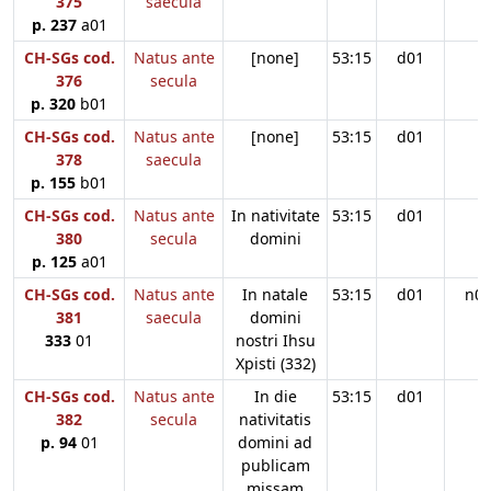
375
saecula
p. 237
a01
CH-SGs cod.
Natus ante
[none]
53:15
d01
376
secula
p. 320
b01
CH-SGs cod.
Natus ante
[none]
53:15
d01
378
saecula
p. 155
b01
CH-SGs cod.
Natus ante
In nativitate
53:15
d01
380
secula
domini
p. 125
a01
CH-SGs cod.
Natus ante
In natale
53:15
d01
n0
381
saecula
domini
333
01
nostri Ihsu
Xpisti (332)
CH-SGs cod.
Natus ante
In die
53:15
d01
382
secula
nativitatis
p. 94
01
domini ad
publicam
missam