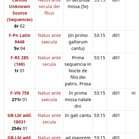
Unknown
secula dei
missa (5v)
Source
filius
(Sequences)
6r
02
F-Pn Latin
Natus ante
(In primo
53:15
d01
9448
saecula
gallorum
5v
04
cantu)
F-RS 285
Natus ante
Prima
53:15
d01
(169)
secula
sequencia in
1r
01
Nocte de
filio dei
patris. Prosa
F-VN 759
Natus ante
In prima
53:15
d01
n0
271r
01
saecula
missa natale
dni
GB-Lbl add.
Natus ante
In gali cantu
53:15
d01
18031
secula
254v
01
GB-Lbl add.
Natus ante
ad maiorem
53:15
d01