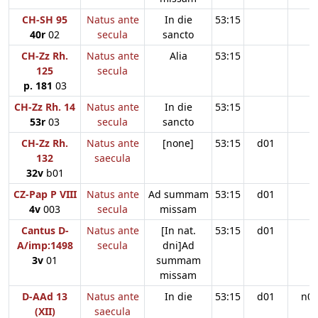
CH-SH 95
Natus ante
In die
53:15
40r
02
secula
sancto
CH-Zz Rh.
Natus ante
Alia
53:15
125
secula
p. 181
03
CH-Zz Rh. 14
Natus ante
In die
53:15
53r
03
secula
sancto
CH-Zz Rh.
Natus ante
[none]
53:15
d01
132
saecula
32v
b01
CZ-Pap P VIII
Natus ante
Ad summam
53:15
d01
4v
003
secula
missam
Cantus D-
Natus ante
[In nat.
53:15
d01
A/imp:1498
secula
dni]Ad
3v
01
summam
missam
D-AAd 13
Natus ante
In die
53:15
d01
n0
(XII)
saecula