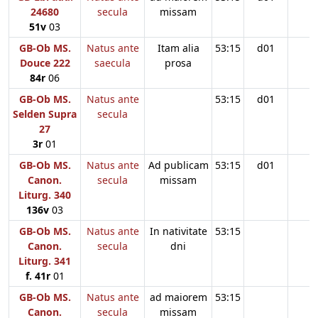
24680
secula
missam
51v
03
GB-Ob MS.
Natus ante
Itam alia
53:15
d01
Douce 222
saecula
prosa
84r
06
GB-Ob MS.
Natus ante
53:15
d01
Selden Supra
secula
27
3r
01
GB-Ob MS.
Natus ante
Ad publicam
53:15
d01
Canon.
secula
missam
Liturg. 340
136v
03
GB-Ob MS.
Natus ante
In nativitate
53:15
Canon.
secula
dni
Liturg. 341
f. 41r
01
GB-Ob MS.
Natus ante
ad maiorem
53:15
Canon.
secula
missam