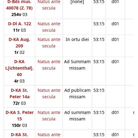
D-Bds mus.
Natus ante
[none]
53:15
d01
40078 (Z. 78)
secula
254v
03
D-Dl A. 122
Natus ante
53:15
d01
11r
03
secula
D-KA Aug.
Natus ante
In ortu diei
53:15
d01
209
secula
1r
02
D-KA
Natus ante
Ad Summam
53:15
d01
L[ichtenthal].
secula
missam
60
4r
03
D-KA St.
Natus ante
Ad publicam
53:15
Peter 14a
secula
missam
72r
03
D-KA S. Peter
Natus ante
Ad summam
53:15
d01
n
15
secula
missam
150r
03
D-KA St.
Natus ante
53:15
d01
n