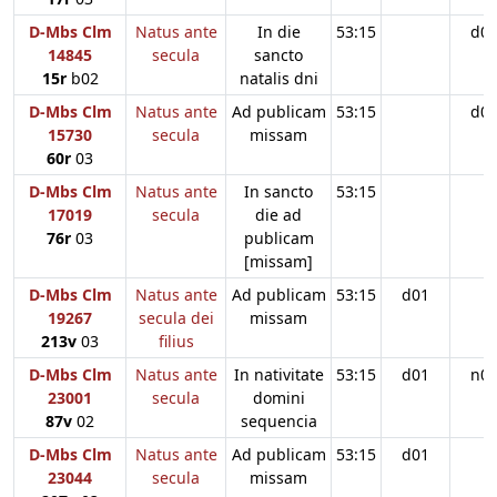
D-Mbs Clm
Natus ante
In die
53:15
d0
14845
secula
sancto
15r
b02
natalis dni
D-Mbs Clm
Natus ante
Ad publicam
53:15
d0
15730
secula
missam
60r
03
D-Mbs Clm
Natus ante
In sancto
53:15
17019
secula
die ad
76r
03
publicam
[missam]
D-Mbs Clm
Natus ante
Ad publicam
53:15
d01
19267
secula dei
missam
213v
03
filius
D-Mbs Clm
Natus ante
In nativitate
53:15
d01
n0
23001
secula
domini
87v
02
sequencia
D-Mbs Clm
Natus ante
Ad publicam
53:15
d01
23044
secula
missam