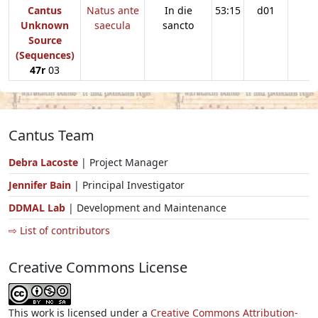
Cantus
Natus ante
In die
53:15
d01
Unknown
saecula
sancto
Source
(Sequences)
47r
03
Cantus Team
Debra Lacoste
| Project Manager
Jennifer Bain
| Principal Investigator
DDMAL Lab
| Development and Maintenance
⇨ List of contributors
Creative Commons License
This work is licensed under a
Creative Commons Attribution-