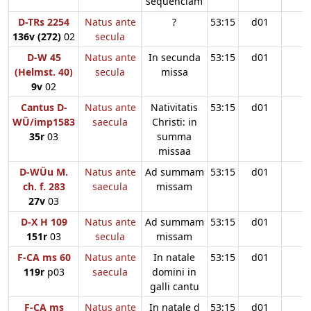
sequenciam
D-TRs 2254
Natus ante
?
53:15
d01
136v (272)
02
secula
D-W 45
Natus ante
In secunda
53:15
d01
(Helmst. 40)
secula
missa
9v
02
Cantus D-
Natus ante
Nativitatis
53:15
d01
WÜ/imp1583
saecula
Christi: in
35r
03
summa
missaa
D-WÜu M.
Natus ante
Ad summam
53:15
d01
ch. f. 283
saecula
missam
27v
03
D-X H 109
Natus ante
Ad summam
53:15
d01
151r
03
secula
missam
F-CA ms 60
Natus ante
In natale
53:15
d01
119r
p03
saecula
domini in
galli cantu
F-CA ms
Natus ante
In natale d
53:15
d01