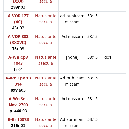
(XXX)
secula
299r
03
A-VOR 177
Natus ante
ad publicam
53:15
(XC)
secula
missam
43r
02
A-VOR 303
Natus ante
Ad missam
53:15
(XXXVII)
secula
75r
03
A-Wn Cpv
Natus ante
[none]
53:15
d01
1043
saecula
1r
01
A-Wn Cpv 13
Natus ante
Ad publicam
53:15
314
secula
missam
89v
a03
A-Wn Ser.
Natus ante
Ad missam
53:15
Nov. 2700
secula
p. 440
03
B-Br 15073
Natus ante
Ad summam
53:15
216r
03
secula
missam