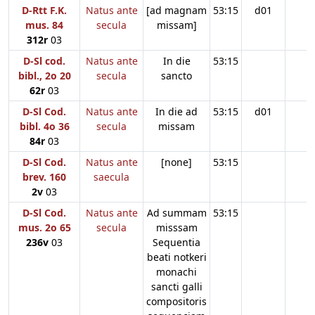
D-Rtt F.K.
Natus ante
[ad magnam
53:15
d01
mus. 84
secula
missam]
312r
03
D-Sl cod.
Natus ante
In die
53:15
bibl., 2o 20
secula
sancto
62r
03
D-Sl Cod.
Natus ante
In die ad
53:15
d01
bibl. 4o 36
secula
missam
84r
03
D-Sl Cod.
Natus ante
[none]
53:15
brev. 160
saecula
2v
03
D-Sl Cod.
Natus ante
Ad summam
53:15
mus. 2o 65
secula
misssam
236v
03
Sequentia
beati notkeri
monachi
sancti galli
compositoris