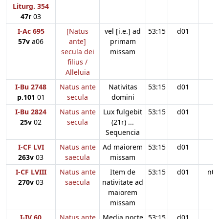
Liturg. 354
47r
03
I-Ac 695
[Natus
vel [i.e.] ad
53:15
d01
57v
a06
ante]
primam
secula dei
missam
filius /
Alleluia
I-Bu 2748
Natus ante
Nativitas
53:15
d01
p.101
01
secula
domini
I-Bu 2824
Natus ante
Lux fulgebit
53:15
d01
25v
02
secula
(21r) ...
Sequencia
I-CF LVI
Natus ante
Ad maiorem
53:15
d01
263v
03
saecula
missam
I-CF LVIII
Natus ante
Item de
53:15
d01
n0
270v
03
saecula
nativitate ad
maiorem
missam
I-IV 60
Natus ante
Media nocte
53:15
d01