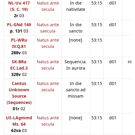
NL-Uu 417
Natus ante
In die
53:15
d01
(5. C. 19)
secula
nativitate
2r
03
PL-GNd 149
Natus ante
In die
53:15
d01
p. 131
03
saecula
sancto
PL-WRu
Natus ante
[none]
53:15
IV.Q.81
secula
288v
03
SK-BRa
Natus ante
Sequencia.
53:15
d01
n0
EC.Lad.3
secula
In aurora
328v
02
Cantus
Natus ante
In die
53:15
d01
Unknown
secula
sancto ad
Source
missam
(Sequences)
01r
02
US-LAgmmd
Natus ante
[none]
53:15
d01
Ms. 64
secula
62va
03