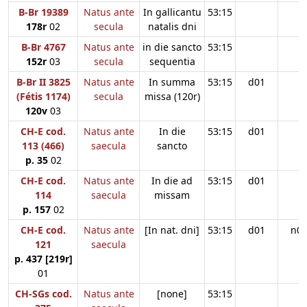
B-Br 19389
Natus ante
In gallicantu
53:15
178r
02
secula
natalis dni
B-Br 4767
Natus ante
in die sancto
53:15
152r
03
secula
sequentia
B-Br II 3825
Natus ante
In summa
53:15
d01
(Fétis 1174)
secula
missa (120r)
120v
03
CH-E cod.
Natus ante
In die
53:15
d01
113 (466)
saecula
sancto
p. 35
02
CH-E cod.
Natus ante
In die ad
53:15
d01
114
saecula
missam
p. 157
02
CH-E cod.
Natus ante
[In nat. dni]
53:15
d01
n0
121
saecula
p. 437 [219r]
01
CH-SGs cod.
Natus ante
[none]
53:15