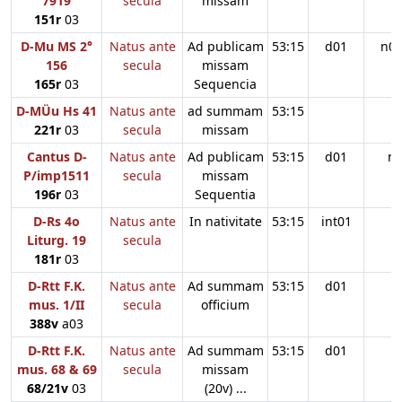
7919
secula
missam
151r
03
D-Mu MS 2°
Natus ante
Ad publicam
53:15
d01
n0
156
secula
missam
165r
03
Sequencia
D-MÜu Hs 41
Natus ante
ad summam
53:15
221r
03
secula
missam
Cantus D-
Natus ante
Ad publicam
53:15
d01
n
P/imp1511
secula
missam
196r
03
Sequentia
D-Rs 4o
Natus ante
In nativitate
53:15
int01
Liturg. 19
secula
181r
03
D-Rtt F.K.
Natus ante
Ad summam
53:15
d01
mus. 1/II
secula
officium
388v
a03
D-Rtt F.K.
Natus ante
Ad summam
53:15
d01
mus. 68 & 69
secula
missam
68/21v
03
(20v) ...