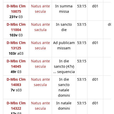
D-Mbs Clm
Natus ante
In summa
53:15
d01
10075
secula
missa
231v
03
D-Mbs Clm
Natus ante
In sancto
53:15
d0
11004
sactula
die
103v
03
D-Mbs Clm
Natus ante
Ad publicam
53:15
d01
13125
secula
missam
103r
a03
D-Mbs Clm
Natus ante
In die
53:15
14045
secula
sancto (47v)
49r
03
... sequencia
D-Mbs Clm
Natus ante
In die
53:15
d01
14083
saecula
sancto
7v
s03
natale
domini
D-Mbs Clm
Natus ante
In natale
53:15
d01
14322
secula
domini
17r
03