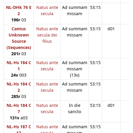
NL-DHk 76 E
Natus ante
Ad summam
53:15
2
secula
missam
196r
03
Cantus
Natus ante
Ad summam
53:15
d01
Unknown
secula dei
missam
Source
filius
(Sequences)
201r
03
NL-Hs 184 C
Natus ante
Ad summam
53:15
1
secula
missam
24v
003
(13v)
NL-Hs 184 C
Natus ante
Ad summam
53:15
2
secula
missam
285r
03
NL-Hs 184 C
Natus ante
In die
53:15
d01
7
secula
sancto
131v
a03
NL-Hs 187 C
Natus ante
Ad summam
53:15
17
secula
missam