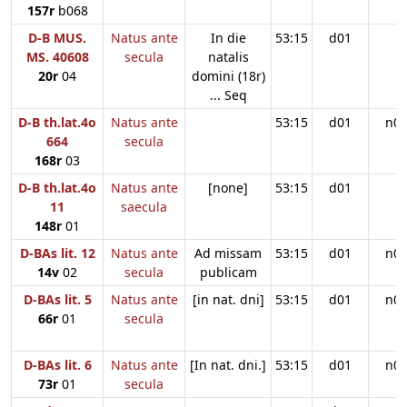
157r
b068
D-B MUS.
Natus ante
In die
53:15
d01
MS. 40608
secula
natalis
20r
04
domini (18r)
... Seq
D-B th.lat.4o
Natus ante
53:15
d01
n0
664
secula
168r
03
D-B th.lat.4o
Natus ante
[none]
53:15
d01
11
saecula
148r
01
D-BAs lit. 12
Natus ante
Ad missam
53:15
d01
n0
14v
02
secula
publicam
D-BAs lit. 5
Natus ante
[in nat. dni]
53:15
d01
n0
66r
01
secula
D-BAs lit. 6
Natus ante
[In nat. dni.]
53:15
d01
n0
73r
01
secula