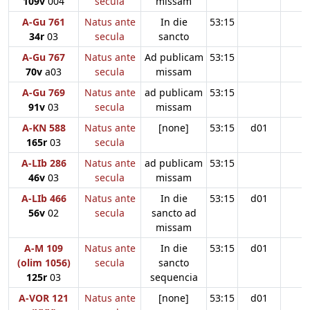
109v
004
secula
missam
A-Gu 761
Natus ante
In die
53:15
34r
03
secula
sancto
A-Gu 767
Natus ante
Ad publicam
53:15
70v
a03
secula
missam
A-Gu 769
Natus ante
ad publicam
53:15
91v
03
secula
missam
A-KN 588
Natus ante
[none]
53:15
d01
165r
03
secula
A-LIb 286
Natus ante
ad publicam
53:15
46v
03
secula
missam
A-LIb 466
Natus ante
In die
53:15
d01
56v
02
secula
sancto ad
missam
A-M 109
Natus ante
In die
53:15
d01
(olim 1056)
secula
sancto
125r
03
sequencia
A-VOR 121
Natus ante
[none]
53:15
d01