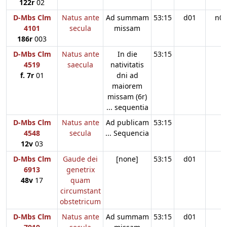
122r
02
D-Mbs Clm
Natus ante
Ad summam
53:15
d01
n0
4101
secula
missam
186r
003
D-Mbs Clm
Natus ante
In die
53:15
4519
saecula
nativitatis
f. 7r
01
dni ad
maiorem
missam (6r)
... sequentia
D-Mbs Clm
Natus ante
Ad publicam
53:15
4548
secula
... Sequencia
12v
03
D-Mbs Clm
Gaude dei
[none]
53:15
d01
6913
genetrix
48v
17
quam
circumstant
obstetricum
D-Mbs Clm
Natus ante
Ad summam
53:15
d01