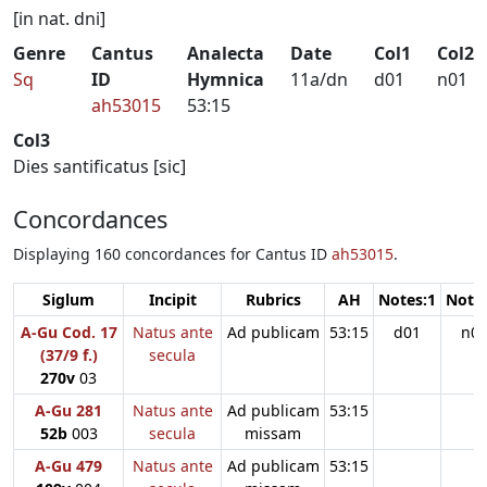
[in nat. dni]
Genre
Cantus
Analecta
Date
Col1
Col2
Sq
ID
Hymnica
11a/dn
d01
n01
ah53015
53:15
Col3
Dies santificatus [sic]
Concordances
Displaying 160 concordances for Cantus ID
ah53015
.
Siglum
Incipit
Rubrics
AH
Notes:1
Notes
A-Gu Cod. 17
Natus ante
Ad publicam
53:15
d01
n0
(37/9 f.)
secula
270v
03
A-Gu 281
Natus ante
Ad publicam
53:15
52b
003
secula
missam
A-Gu 479
Natus ante
Ad publicam
53:15