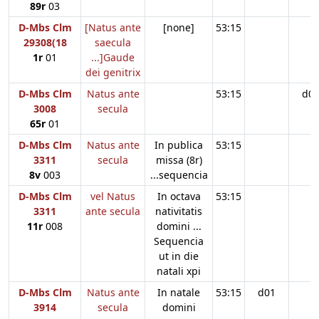
89r
03
D-Mbs Clm
[Natus ante
[none]
53:15
29308(18
saecula
1r
01
...]Gaude
dei genitrix
D-Mbs Clm
Natus ante
53:15
d0
3008
secula
65r
01
D-Mbs Clm
Natus ante
In publica
53:15
3311
secula
missa (8r)
8v
003
...sequencia
D-Mbs Clm
vel Natus
In octava
53:15
3311
ante secula
nativitatis
11r
008
domini ...
Sequencia
ut in die
natali xpi
D-Mbs Clm
Natus ante
In natale
53:15
d01
3914
secula
domini