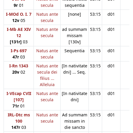
9r
01
secula
sequentia
I-MOd O. I. 7
Natus ante
[none]
53:15
d01
12v
05
secula
I-Mb AE XIV
Natus ante
ad summam
53:15
d01
12
secula
missam
[131r]
03
[130v]
I-Ps 697
Natus ante
Sequentia
53:15
d01
47r
03
secula
I-Rn 1343
Natus ante
[In nativitate
53:15
d01
20v
02
secula dei
dni] ... Seq.
filius ...
Alleluia
I-VEcap CVII
Natus ante
[In nativitate
53:15
d01
[107]
secula
dni]
71r
01
IRL-Dtc ms
Natus ante
Ad summam
53:15
d01
100
secula
missam in
147r
03
die sancto