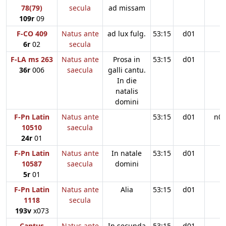
78(79)
secula
ad missam
109r
09
F-CO 409
Natus ante
ad lux fulg.
53:15
d01
6r
02
secula
F-LA ms 263
Natus ante
Prosa in
53:15
d01
36r
006
saecula
galli cantu.
In die
natalis
domini
F-Pn Latin
Natus ante
53:15
d01
n0
10510
saecula
24r
01
F-Pn Latin
Natus ante
In natale
53:15
d01
10587
saecula
domini
5r
01
F-Pn Latin
Natus ante
Alia
53:15
d01
1118
secula
193v
x073
Cantus
Natus ante
In secunda
53:15
d01