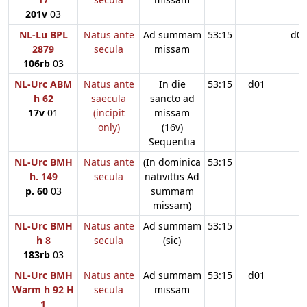
201v
03
NL-Lu BPL
Natus ante
Ad summam
53:15
d0
2879
secula
missam
106rb
03
NL-Urc ABM
Natus ante
In die
53:15
d01
h 62
saecula
sancto ad
17v
01
(incipit
missam
only)
(16v)
Sequentia
NL-Urc BMH
Natus ante
(In dominica
53:15
h. 149
secula
nativittis Ad
p. 60
03
summam
missam)
NL-Urc BMH
Natus ante
Ad summam
53:15
h 8
secula
(sic)
183rb
03
NL-Urc BMH
Natus ante
Ad summam
53:15
d01
Warm h 92 H
secula
missam
1