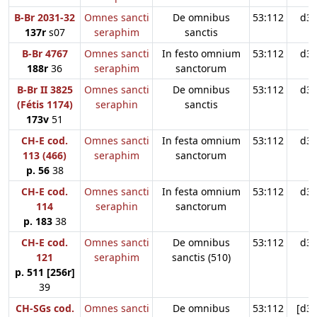
B-Br 2031-32
Omnes sancti
De omnibus
53:112
d3
137r
s07
seraphim
sanctis
B-Br 4767
Omnes sancti
In festo omnium
53:112
d3
188r
36
seraphim
sanctorum
B-Br II 3825
Omnes sancti
De omnibus
53:112
d3
(Fétis 1174)
seraphin
sanctis
173v
51
CH-E cod.
Omnes sancti
In festa omnium
53:112
d3
113 (466)
seraphim
sanctorum
p. 56
38
CH-E cod.
Omnes sancti
In festa omnium
53:112
d3
114
seraphin
sanctorum
p. 183
38
CH-E cod.
Omnes sancti
De omnibus
53:112
d3
121
seraphim
sanctis (510)
p. 511 [256r]
39
CH-SGs cod.
Omnes sancti
De omnibus
53:112
[d34