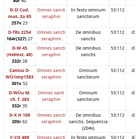
40r
40
D-Sl Cod.
Omnes sancti
In festo omnium
53:112
mus. 2o 65
seraphin
sanctorum
257v
23
D-TRs 2254
Omnes sancti
De omnibus
53:112
d3
164r(327)
27
seraphim
sanctis
D-W 45
Omnes sancti
De omnibus
53:112
d3
(Helmst. 40)
seraphin
sanctis
232r
28
Cantus D-
Omnes sancti
Omnium
53:112
d3
WÜ/imp1583
seraphim
sanctorum
301v
52
D-WÜu M.
Omnes santi
Omnium
53:112
d3
ch. f. 283
seraphin
sanctorum
332r
35
D-X H 109
Omnes sancti
De omnibus
53:112
d3
205r
62
seraphim
sanctis. Sequencia
(204v)
F-CO 409
Omnes sancti
In festo omnium
53:112
d3