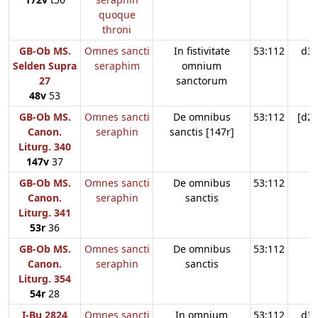
quoque
throni
GB-Ob MS.
Omnes sancti
In fistivitate
53:112
d3
Selden Supra
seraphim
omnium
27
sanctorum
48v
53
GB-Ob MS.
Omnes sancti
De omnibus
53:112
[d24
Canon.
seraphin
sanctis [147r]
Liturg. 340
147v
37
GB-Ob MS.
Omnes sancti
De omnibus
53:112
Canon.
seraphin
sanctis
Liturg. 341
53r
36
GB-Ob MS.
Omnes sancti
De omnibus
53:112
Canon.
seraphin
sanctis
Liturg. 354
54r
28
I-Bu 2824
Omnes sancti
In omnium
53:112
d3