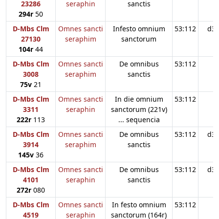
23286
seraphin
sanctis
294r
50
D-Mbs Clm
Omnes sancti
Infesto omnium
53:112
d3
27130
seraphim
sanctorum
104r
44
D-Mbs Clm
Omnes sancti
De omnibus
53:112
3008
seraphim
sanctis
75v
21
D-Mbs Clm
Omnes sancti
In die omnium
53:112
3311
seraphin
sanctorum (221v)
222r
113
... sequencia
D-Mbs Clm
Omnes sancti
De omnibus
53:112
d3
3914
seraphim
sanctis
145v
36
D-Mbs Clm
Omnes sancti
De omnibus
53:112
d3
4101
seraphin
sanctis
272r
080
D-Mbs Clm
Omnes sancti
In festo omnium
53:112
4519
seraphin
sanctorum (164r)