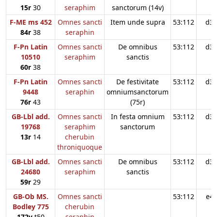
15r
30
seraphim
sanctorum (14v)
F-ME ms 452
Omnes sancti
Item unde supra
53:112
d3
84r
38
seraphin
F-Pn Latin
Omnes sancti
De omnibus
53:112
d3
10510
seraphim
sanctis
60r
38
F-Pn Latin
Omnes sancti
De festivitate
53:112
d3
9448
seraphin
omniumsanctorum
76r
43
(75r)
GB-Lbl add.
Omnes sancti
In festa omnium
53:112
d3
19768
seraphim
sanctorum
13r
14
cherubin
throniquoque
GB-Lbl add.
Omnes sancti
De omnibus
53:112
d3
24680
seraphim
sanctis
59r
29
GB-Ob MS.
Omnes sancti
53:112
e4
Bodley 775
cherubin
172v
t50
seraphin