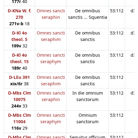
177r
40
D-KNa W. f.
Omnes sancti
De omnibus
53:112
d3
270
seraphin
sanctis ... Squentia
271v-b
18
D-Kl 4o
Omnes sancti
De omnibus
53:112
d3
theol. 5
seraphim
sanctis
199v
32
D-Kl 4o
Omnes sancti
De omnibus
53:112
d3
theol. 15
seraphym
sanctis
189r
40
D-LEu 391
Omnes sancti
De omnibus
53:112
xix/6r
38
seraphim
sanctis
D-Mbs Clm
Omnes sancti
In die omnium
53:112
d3
10075
seraphin
sanctorum
244v
33
D-Mbs Clm
Omnes sancti
Omnium
53:112
11004
seraphym
sanctorum
116v
29
D-Mbs Clm
Omnes sancti
Sequitur officium
53:112