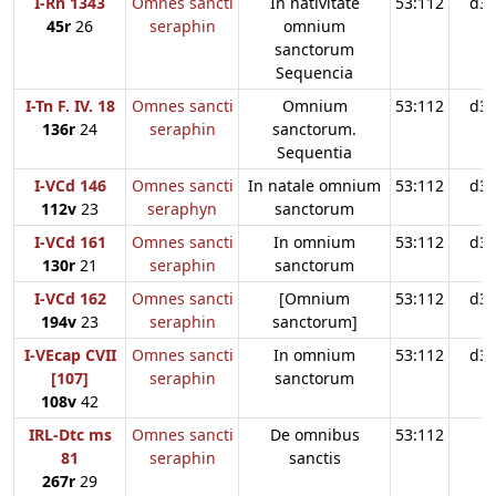
I-Rn 1343
Omnes sancti
In nativitate
53:112
d3
45r
26
seraphin
omnium
sanctorum
Sequencia
I-Tn F. IV. 18
Omnes sancti
Omnium
53:112
d3
136r
24
seraphin
sanctorum.
Sequentia
I-VCd 146
Omnes sancti
In natale omnium
53:112
d3
112v
23
seraphyn
sanctorum
I-VCd 161
Omnes sancti
In omnium
53:112
d3
130r
21
seraphin
sanctorum
I-VCd 162
Omnes sancti
[Omnium
53:112
d3
194v
23
seraphin
sanctorum]
I-VEcap CVII
Omnes sancti
In omnium
53:112
d3
[107]
seraphin
sanctorum
108v
42
IRL-Dtc ms
Omnes sancti
De omnibus
53:112
81
seraphin
sanctis
267r
29