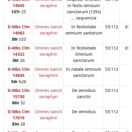
14045
seraphin
in festo omnium
137r
25
sanctorum (135v)
... sequencia
D-Mbs Clm
Omnes sancti
In festivitate
53:112
d3
14083
seraphin
omnium santorum
30r
s53
D-Mbs Clm
Omnes sancti
In festivitate
53:112
d3
14322
seraphin
Omnium
36r
26
sanctorum
D-Mbs Clm
Omnes Sancti
In natale omnium
53:112
14845
Seraphim
sanctorum
54r
b26
D-Mbs Clm
Omnes sancti
De omnibus
53:112
15730
seraphyn
sanctis
66v
32
D-Mbs Clm
Omnes sancti
De omnibus
53:112
17019
seraphin
83v
28