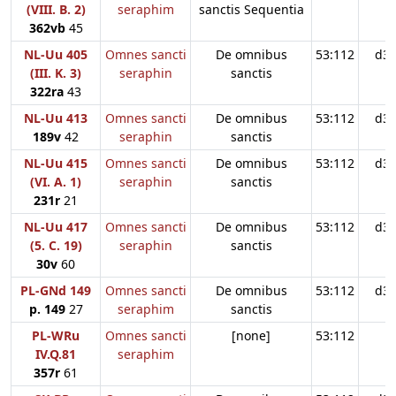
(VIII. B. 2)
seraphim
sanctis Sequentia
362vb
45
NL-Uu 405
Omnes sancti
De omnibus
53:112
d3
(III. K. 3)
seraphin
sanctis
322ra
43
NL-Uu 413
Omnes sancti
De omnibus
53:112
d3
189v
42
seraphin
sanctis
NL-Uu 415
Omnes sancti
De omnibus
53:112
d3
(VI. A. 1)
seraphin
sanctis
231r
21
NL-Uu 417
Omnes sancti
De omnibus
53:112
d3
(5. C. 19)
seraphin
sanctis
30v
60
PL-GNd 149
Omnes sancti
De omnibus
53:112
d3
p. 149
27
seraphim
sanctis
PL-WRu
Omnes sancti
[none]
53:112
IV.Q.81
seraphim
357r
61