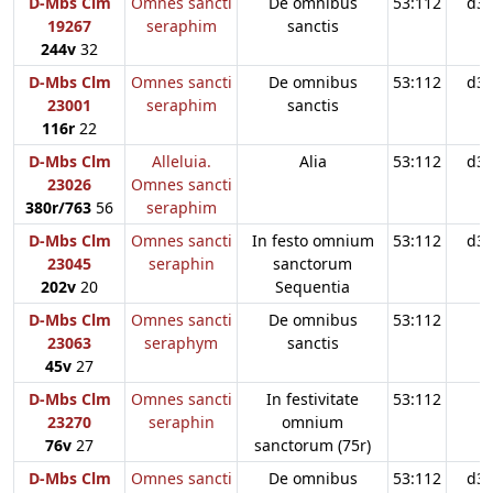
D-Mbs Clm
Omnes sancti
De omnibus
53:112
d3
19267
seraphim
sanctis
244v
32
D-Mbs Clm
Omnes sancti
De omnibus
53:112
d3
23001
seraphim
sanctis
116r
22
D-Mbs Clm
Alleluia.
Alia
53:112
d3
23026
Omnes sancti
380r/763
56
seraphim
D-Mbs Clm
Omnes sancti
In festo omnium
53:112
d3
23045
seraphin
sanctorum
202v
20
Sequentia
D-Mbs Clm
Omnes sancti
De omnibus
53:112
23063
seraphym
sanctis
45v
27
D-Mbs Clm
Omnes sancti
In festivitate
53:112
23270
seraphin
omnium
76v
27
sanctorum (75r)
D-Mbs Clm
Omnes sancti
De omnibus
53:112
d3