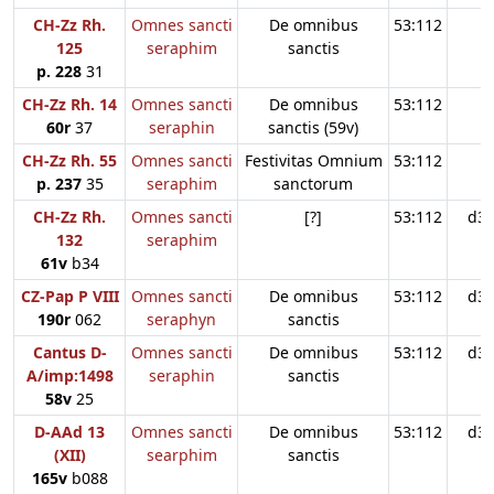
CH-Zz Rh.
Omnes sancti
De omnibus
53:112
125
seraphim
sanctis
p. 228
31
CH-Zz Rh. 14
Omnes sancti
De omnibus
53:112
60r
37
seraphin
sanctis (59v)
CH-Zz Rh. 55
Omnes sancti
Festivitas Omnium
53:112
p. 237
35
seraphim
sanctorum
CH-Zz Rh.
Omnes sancti
[?]
53:112
d3
132
seraphim
61v
b34
CZ-Pap P VIII
Omnes sancti
De omnibus
53:112
d3
190r
062
seraphyn
sanctis
Cantus D-
Omnes sancti
De omnibus
53:112
d3
A/imp:1498
seraphin
sanctis
58v
25
D-AAd 13
Omnes sancti
De omnibus
53:112
d3
(XII)
searphim
sanctis
165v
b088