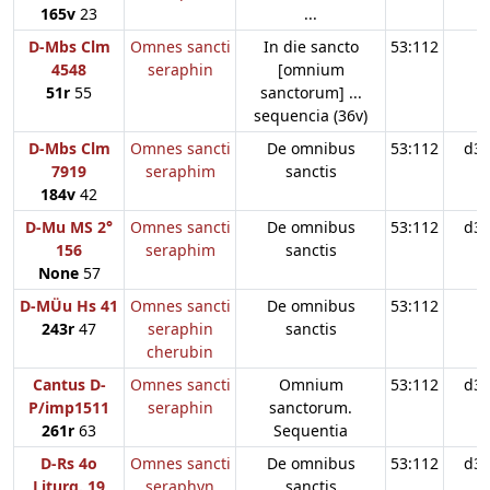
165v
23
...
D-Mbs Clm
Omnes sancti
In die sancto
53:112
4548
seraphin
[omnium
51r
55
sanctorum] ...
sequencia (36v)
D-Mbs Clm
Omnes sancti
De omnibus
53:112
d3
7919
seraphim
sanctis
184v
42
D-Mu MS 2°
Omnes sancti
De omnibus
53:112
d3
156
seraphim
sanctis
None
57
D-MÜu Hs 41
Omnes sancti
De omnibus
53:112
243r
47
seraphin
sanctis
cherubin
Cantus D-
Omnes sancti
Omnium
53:112
d3
P/imp1511
seraphin
sanctorum.
261r
63
Sequentia
D-Rs 4o
Omnes sancti
De omnibus
53:112
d3
Liturg. 19
seraphyn
sanctis