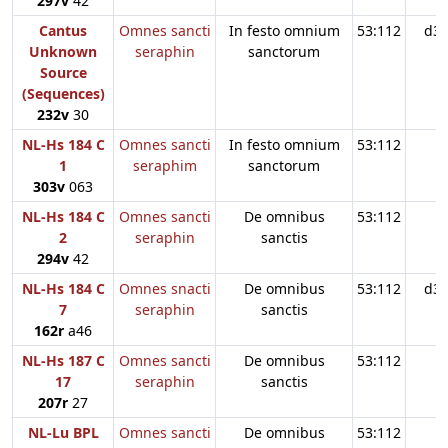
297v
42
Cantus
Omnes sancti
In festo omnium
53:112
d3
Unknown
seraphin
sanctorum
Source
(Sequences)
232v
30
NL-Hs 184 C
Omnes sancti
In festo omnium
53:112
1
seraphim
sanctorum
303v
063
NL-Hs 184 C
Omnes sancti
De omnibus
53:112
2
seraphin
sanctis
294v
42
NL-Hs 184 C
Omnes snacti
De omnibus
53:112
d3
7
seraphin
sanctis
162r
a46
NL-Hs 187 C
Omnes sancti
De omnibus
53:112
17
seraphin
sanctis
207r
27
NL-Lu BPL
Omnes sancti
De omnibus
53:112