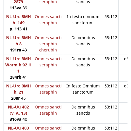
2879
seraphin
sanctis
113va
39
NL-Urc BMH
Omnes sancti
In festo omnium
53:112
h. 149
seraphin
sanctorum
p. 113
41
NL-Urc BMH
Omnes sancti
De omnibus
53:112
h 8
seraphin
sanctis
191ra
43
cherubin
NL-Urc BMH
Omnes sancti
De omnibus
53:112
d3
Warm h 92 H
seraphin
sanctis
1
284rb
41
NL-Urc BMH
Omnes sancti
In festo Omnium
53:112
d3
h. 21
seraphin
sanctorum
208r
45
NL-Uu 402
Omnes sancti
De omnibus
53:112
(V. A. 13)
seraphin
sanctis
316va
40
NL-Uu 403
Omnes sancti
De omnibus
53:112