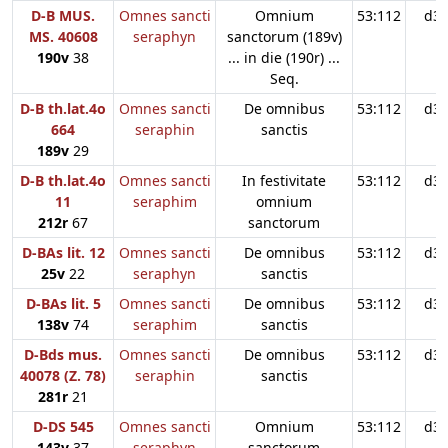
D-B MUS.
Omnes sancti
Omnium
53:112
d3
MS. 40608
seraphyn
sanctorum (189v)
190v
38
... in die (190r) ...
Seq.
D-B th.lat.4o
Omnes sancti
De omnibus
53:112
d3
664
seraphin
sanctis
189v
29
D-B th.lat.4o
Omnes sancti
In festivitate
53:112
d3
11
seraphim
omnium
212r
67
sanctorum
D-BAs lit. 12
Omnes sancti
De omnibus
53:112
d3
25v
22
seraphyn
sanctis
D-BAs lit. 5
Omnes sancti
De omnibus
53:112
d3
138v
74
seraphim
sanctis
D-Bds mus.
Omnes sancti
De omnibus
53:112
d3
40078 (Z. 78)
seraphin
sanctis
281r
21
D-DS 545
Omnes sancti
Omnium
53:112
d3
143v
37
seraphyn
sanctorum