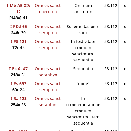
I-Mb AE XIV
Omnes sancti
Omnium
53:112
d3
12
cherubin
sanctorum
[148v]
41
I-PCd 65
Omnes sancti
Sollemnitas omn
53:112
d3
246r
30
seraphin
sanc
I-PS 121
Omnes sancti
In festivitate
53:112
d3
72r
45
seraphin
omnium
sanctorum.
sequentia
I-Pc A. 47
Omnes sancti
Sequentia
53:112
d3
218v
31
seraphyn
I-Ps 697
Omnes sancti
[none]
53:112
d3
60r
24
seraphin
I-Ra 123
Omnes sancti
In
53:112
d3
254v
53
seraphim
commemoratione
omnium
sanctorum. Item
sequentia