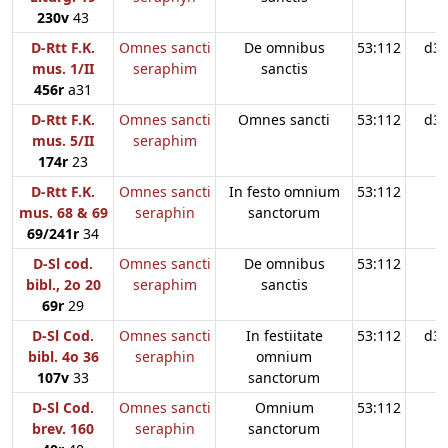
230v
43
D-Rtt F.K.
Omnes sancti
De omnibus
53:112
d3
mus. 1/II
seraphim
sanctis
456r
a31
D-Rtt F.K.
Omnes sancti
Omnes sancti
53:112
d3
mus. 5/II
seraphim
174r
23
D-Rtt F.K.
Omnes sancti
In festo omnium
53:112
mus. 68 & 69
seraphin
sanctorum
69/241r
34
D-Sl cod.
Omnes sancti
De omnibus
53:112
bibl., 2o 20
seraphim
sanctis
69r
29
D-Sl Cod.
Omnes sancti
In festiitate
53:112
d3
bibl. 4o 36
seraphin
omnium
107v
33
sanctorum
D-Sl Cod.
Omnes sancti
Omnium
53:112
brev. 160
seraphin
sanctorum