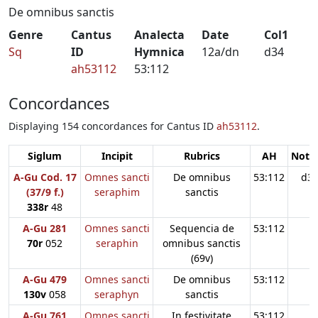
De omnibus sanctis
Genre
Cantus
Analecta
Date
Col1
Sq
ID
Hymnica
12a/dn
d34
ah53112
53:112
Concordances
Displaying 154 concordances for Cantus ID
ah53112
.
Siglum
Incipit
Rubrics
AH
Notes
A-Gu Cod. 17
Omnes sancti
De omnibus
53:112
d3
(37/9 f.)
seraphim
sanctis
338r
48
A-Gu 281
Omnes sancti
Sequencia de
53:112
70r
052
seraphin
omnibus sanctis
(69v)
A-Gu 479
Omnes sancti
De omnibus
53:112
130v
058
seraphyn
sanctis
A-Gu 761
Omnes sancti
In festivitate
53:112