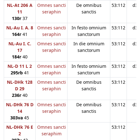
NL-At 206 A
Omnes sancti
De omnibus
53:112
d3
11
seraphin
sanctis
130r
37
NL-Au I. A. 8
Omnes sancti
In festo omnium
53:112
d3
164r
41
seraphin
sanctorum
NL-Au I. C.
Omnes sancti
In die omnium
53:112
d3
17
seraphin
sanctorum
184r
40
NL-D 11 L 2
Omnes sancti
In festo omnium
53:112
d3
295rb
41
seraphin
sanctorum
NL-DHk 128
Omnes sancti
De omnibus
53:112
D 29
seraphin
sanctis
236r
40
NL-DHk 76 D
Omnes sancti
De omnibus
53:112
d3
14
seraphin
sanctis
303va
45
NL-DHk 76 E
Omnes sancti
53:112
2
seraphim