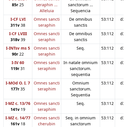
85r
25
seraphin ...
sanctorum ...
Alleluia
Sequencia
I-CF LVI
Omnes sancti
De omnibus
53:112
d3
311v
38
seraphin
sanctis
I-CF LVIII
Omnes sancti
De omnibus
53:112
d3
318v
39
seraphin
sanctis
I-INTsv ms 5
Omnes sancti
Seq.
53:112
d3
90r
22
seraphin
I-IV 60
Omnes sancti
In natale omnium
53:112
d3
119r
31
seraphim
sanctorum.
sequentia
I-MOd O. I. 7
Omnes sancti
Omnium
53:112
d3
177r
35
seraphim
sanctorum.
Sequentia
I-MZ c. 13/76
Omnes sancti
Seq.
53:112
d3
141v
19
seraphim
I-MZ c. 14/77
Omnes sancti
Seq. in omnium
53:112
d3
161v
18
cherubin
sanctorum