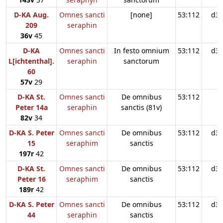
D-KA Aug.
Omnes sancti
[none]
53:112
d3
209
seraphin
36v
45
D-KA
Omnes sancti
In festo omnium
53:112
d3
L[ichtenthal].
seraphin
sanctorum
60
57v
29
D-KA St.
Omnes sancti
De omnibus
53:112
Peter 14a
seraphin
sanctis (81v)
82v
34
D-KA S. Peter
Omnes sancti
De omnibus
53:112
d3
15
seraphim
sanctis
197r
42
D-KA St.
Omnes sancti
De omnibus
53:112
d3
Peter 16
seraphim
sanctis
189r
42
D-KA S. Peter
Omnes sancti
De omnibus
53:112
d3
44
seraphin
sanctis