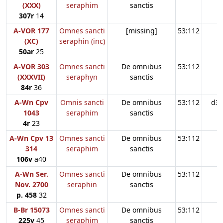
(XXX)
seraphim
sanctis
307r
14
A-VOR 177
Omnes sancti
[missing]
53:112
(XC)
seraphin (inc)
50ar
25
A-VOR 303
Omnes sancti
De omnibus
53:112
(XXXVII)
seraphyn
sanctis
84r
36
A-Wn Cpv
Omnis sancti
De omnibus
53:112
d3
1043
seraphim
sanctis
4r
23
A-Wn Cpv 13
Omnes sancti
De omnibus
53:112
314
seraphim
sanctis
106v
a40
A-Wn Ser.
Omnes sancti
De omnibus
53:112
Nov. 2700
seraphin
sanctis
p. 458
32
B-Br 15073
Omnes sancti
De omnibus
53:112
225v
45
seraphim
sanctis