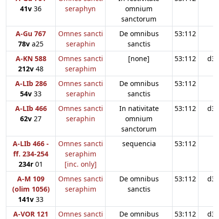
41v
36
seraphyn
omnium
sanctorum
A-Gu 767
Omnes sancti
De omnibus
53:112
78v
a25
seraphin
sanctis
A-KN 588
Omnes sancti
[none]
53:112
d3
212v
48
seraphim
A-LIb 286
Omnes sancti
De omnibus
53:112
54v
33
seraphin
sanctis
A-LIb 466
Omnes sancti
In nativitate
53:112
d3
62v
27
seraphin
omnium
sanctorum
A-LIb 466 -
Omnes sancti
sequencia
53:112
ff. 234-254
seraphim
234r
01
[inc. only]
A-M 109
Omnes sancti
De omnibus
53:112
d3
(olim 1056)
seraphim
sanctis
141v
33
A-VOR 121
Omnes sancti
De omnibus
53:112
d3