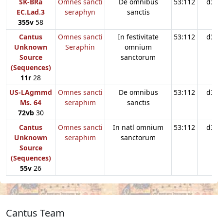
SK-BRa
Omnes sancti
De omnibus
53:112
d3
EC.Lad.3
seraphyn
sanctis
355v
58
Cantus
Omnes sancti
In festivitate
53:112
d3
Unknown
Seraphin
omnium
Source
sanctorum
(Sequences)
11r
28
US-LAgmmd
Omnes sancti
De omnibus
53:112
d3
Ms. 64
seraphim
sanctis
72vb
30
Cantus
Omnes sancti
In natl omnium
53:112
d3
Unknown
seraphim
sanctorum
Source
(Sequences)
55v
26
Cantus Team